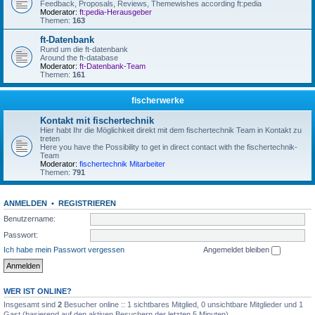
Feedback, Proposals, Reviews, Themewishes according ft:pedia
Moderator:
ft:pedia-Herausgeber
Themen:
163
ft-Datenbank
Rund um die ft-datenbank
Around the ft-database
Moderator:
ft-Datenbank-Team
Themen:
161
fischerwerke
Kontakt mit fischertechnik
Hier habt Ihr die Möglichkeit direkt mit dem fischertechnik Team in Kontakt zu
treten
Here you have the Possibility to get in direct contact with the fischertechnik-
Team
Moderator:
fischertechnik Mitarbeiter
Themen:
791
ANMELDEN
•
REGISTRIEREN
Benutzername:
Passwort:
Ich habe mein Passwort vergessen
Angemeldet bleiben
WER IST ONLINE?
Insgesamt sind
2
Besucher online :: 1 sichtbares Mitglied, 0 unsichtbare Mitglieder und 1
Gast (basierend auf den aktiven Besuchern der letzten 5 Minuten)