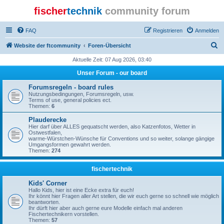
fischer
technik
community forum
FAQ
Registrieren
Anmelden
S
Website der ftcommunity
Foren-Übersicht
u
Aktuelle Zeit: 07 Aug 2026, 03:40
c
Unser Forum - our board
h
Forumsregeln - board rules
e
Nutzungsbedingungen, Forumsregeln, usw.
Terms of use, general policies ect.
Themen:
6
Plauderecke
Hier darf über ALLES gequatscht werden, also Katzenfotos, Wetter in
Ostwestfalen,
warme-Würstchen-Wünsche für Conventions und so weiter, solange gängige
Umgangsformen gewahrt werden.
Themen:
274
fischertechnik
Kids' Corner
Hallo Kids, hier ist eine Ecke extra für euch!
Ihr könnt hier Fragen aller Art stellen, die wir euch gerne so schnell wie möglich
beantworten.
Ihr dürft hier aber auch gerne eure Modelle einfach mal anderen
Fischertechnikern vorstellen.
Themen:
57