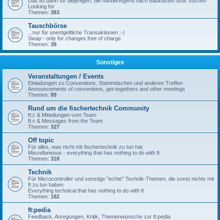
Das ist dann für diejenigen, die händeringend nach Baukästen usw. suchen
Looking for
Themen:
383
Tauschbörse
...nur für unentgeltliche Transaktionen ;-)
Swap - only for changes free of charge
Themen:
39
Sonstiges
Veranstaltungen / Events
Einladungen zu Conventions, Stammtischen und anderen Treffen
Announcements of conventions, get-togethers and other meetings
Themen:
89
Rund um die fischertechnik Community
ft:c & Mitteilungen vom Team
ft:c & Messages from the Team
Themen:
327
Off topic
Für alles, was nicht mit fischertechnik zu tun hat.
Miscellaneous - everything that has nothing to do with ft
Themen:
318
Technik
Für Microcontroller und sonstige "echte" Technik-Themen, die sonst nichts mit
ft zu tun haben
Everything technical that has nothing to do with ft
Themen:
182
ft:pedia
Feedback, Anregungen, Kritik, Themenwünsche zur ft:pedia