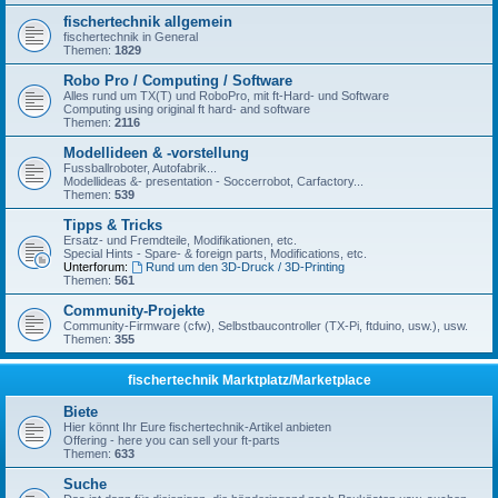
fischertechnik allgemein
fischertechnik in General
Themen:
1829
Robo Pro / Computing / Software
Alles rund um TX(T) und RoboPro, mit ft-Hard- und Software
Computing using original ft hard- and software
Themen:
2116
Modellideen & -vorstellung
Fussballroboter, Autofabrik...
Modellideas &- presentation - Soccerrobot, Carfactory...
Themen:
539
Tipps & Tricks
Ersatz- und Fremdteile, Modifikationen, etc.
Special Hints - Spare- & foreign parts, Modifications, etc.
Unterforum:
Rund um den 3D-Druck / 3D-Printing
Themen:
561
Community-Projekte
Community-Firmware (cfw), Selbstbaucontroller (TX-Pi, ftduino, usw.), usw.
Themen:
355
fischertechnik Marktplatz/Marketplace
Biete
Hier könnt Ihr Eure fischertechnik-Artikel anbieten
Offering - here you can sell your ft-parts
Themen:
633
Suche