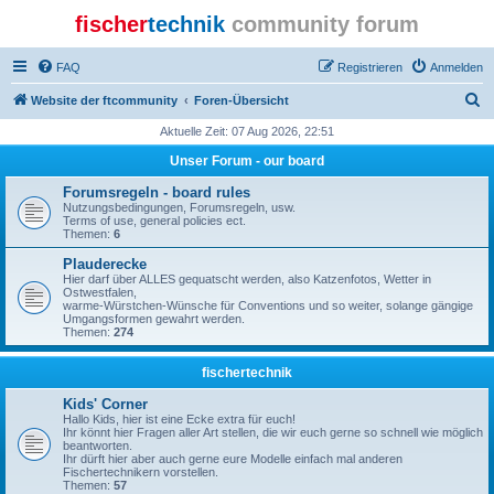
fischer
technik
community forum
FAQ
Registrieren
Anmelden
S
Website der ftcommunity
Foren-Übersicht
u
Aktuelle Zeit: 07 Aug 2026, 22:51
c
Unser Forum - our board
h
Forumsregeln - board rules
e
Nutzungsbedingungen, Forumsregeln, usw.
Terms of use, general policies ect.
Themen:
6
Plauderecke
Hier darf über ALLES gequatscht werden, also Katzenfotos, Wetter in
Ostwestfalen,
warme-Würstchen-Wünsche für Conventions und so weiter, solange gängige
Umgangsformen gewahrt werden.
Themen:
274
fischertechnik
Kids' Corner
Hallo Kids, hier ist eine Ecke extra für euch!
Ihr könnt hier Fragen aller Art stellen, die wir euch gerne so schnell wie möglich
beantworten.
Ihr dürft hier aber auch gerne eure Modelle einfach mal anderen
Fischertechnikern vorstellen.
Themen:
57