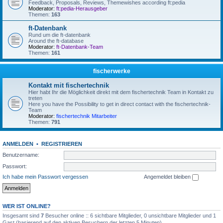
Feedback, Proposals, Reviews, Themewishes according ft:pedia
Moderator:
ft:pedia-Herausgeber
Themen:
163
ft-Datenbank
Rund um die ft-datenbank
Around the ft-database
Moderator:
ft-Datenbank-Team
Themen:
161
fischerwerke
Kontakt mit fischertechnik
Hier habt Ihr die Möglichkeit direkt mit dem fischertechnik Team in Kontakt zu
treten
Here you have the Possibility to get in direct contact with the fischertechnik-
Team
Moderator:
fischertechnik Mitarbeiter
Themen:
791
ANMELDEN
•
REGISTRIEREN
Benutzername:
Passwort:
Ich habe mein Passwort vergessen
Angemeldet bleiben
WER IST ONLINE?
Insgesamt sind
7
Besucher online :: 6 sichtbare Mitglieder, 0 unsichtbare Mitglieder und 1
Gast (basierend auf den aktiven Besuchern der letzten 5 Minuten)