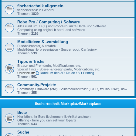
fischertechnik allgemein
fischertechnik in General
Themen:
1829
Robo Pro / Computing / Software
Alles rund um TX(T) und RoboPro, mit ft-Hard- und Software
Computing using original ft hard- and software
Themen:
2116
Modellideen & -vorstellung
Fussballroboter, Autofabrik...
Modellideas &- presentation - Soccerrobot, Carfactory...
Themen:
539
Tipps & Tricks
Ersatz- und Fremdteile, Modifikationen, etc.
Special Hints - Spare- & foreign parts, Modifications, etc.
Unterforum:
Rund um den 3D-Druck / 3D-Printing
Themen:
561
Community-Projekte
Community-Firmware (cfw), Selbstbaucontroller (TX-Pi, ftduino, usw.), usw.
Themen:
355
fischertechnik Marktplatz/Marketplace
Biete
Hier könnt Ihr Eure fischertechnik-Artikel anbieten
Offering - here you can sell your ft-parts
Themen:
633
Suche