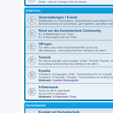
Swap - only for changes free of charge
SONSTIGES
Veranstaltungen / Events
Einladungen zu Conventions, Stammtischen und anderen Tre
Announcements of conventions, get-togethers and other mee
Rund um die fischertechnik Community
ft:c & Mitteilungen vom Team
ft:c & Messages from the Team
Off topic
Für alles, was nicht mit fischertechnik zu tun hat.
Miscellaneous - everything that has nothing to do with ft
Technik
Für Microcontroller und sonstige "echte" Technik-Themen, die
Everything technical that has nothing to do with ft
ft:pedia
Feedback, Anregungen, Kritik, Themenwünsche zur ft:pedia
Feedback, Proposals, Reviews, Themewishes according ft:p
Moderator:
ft:pedia-Herausgeber
ft-Datenbank
Rund um die ft-datenbank
Around the ft-database
Moderator:
ft-Datenbank-Team
FISCHERWERKE
Kontakt mit fischertechnik