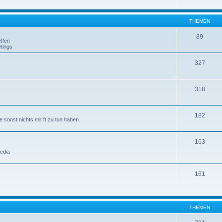
THEMEN
89
ffen
tings
327
318
182
 sonst nichts mit ft zu tun haben
163
edia
161
THEMEN