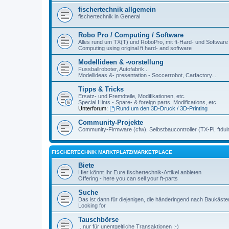
fischertechnik allgemein
fischertechnik in General
Robo Pro / Computing / Software
Alles rund um TX(T) und RoboPro, mit ft-Hard- und Software
Computing using original ft hard- and software
Modellideen & -vorstellung
Fussballroboter, Autofabrik...
Modellideas &- presentation - Soccerrobot, Carfactory...
Tipps & Tricks
Ersatz- und Fremdteile, Modifikationen, etc.
Special Hints - Spare- & foreign parts, Modifications, etc.
Unterforum:
Rund um den 3D-Druck / 3D-Printing
Community-Projekte
Community-Firmware (cfw), Selbstbaucontroller (TX-Pi, ftdui
FISCHERTECHNIK MARKTPLATZ/MARKETPLACE
Biete
Hier könnt Ihr Eure fischertechnik-Artikel anbieten
Offering - here you can sell your ft-parts
Suche
Das ist dann für diejenigen, die händeringend nach Baukäst
Looking for
Tauschbörse
...nur für unentgeltliche Transaktionen ;-)