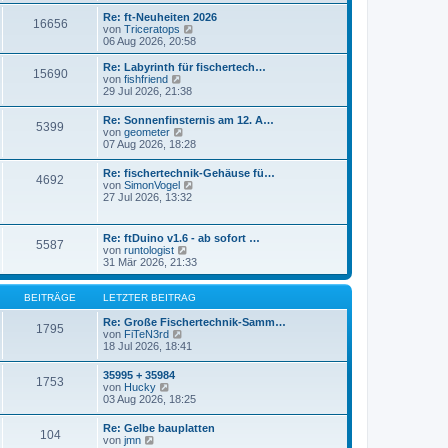
r
s
Re: ft-Neuheiten 2026
a
16656
t
N
von
Triceratops
g
e
e
06 Aug 2026, 20:58
r
u
B
e
Re: Labyrinth für fischertech…
e
15690
s
N
von
fishfriend
i
t
e
29 Jul 2026, 21:38
t
e
u
r
r
e
a
Re: Sonnenfinsternis am 12. A…
B
5399
s
N
g
von
geometer
e
t
e
07 Aug 2026, 18:28
i
e
u
t
r
e
r
Re: fischertechnik-Gehäuse fü…
B
4692
s
a
N
von
SimonVogel
e
t
g
e
27 Jul 2026, 13:32
i
e
u
t
r
e
r
B
s
a
Re: ftDuino v1.6 - ab sofort …
e
5587
t
g
N
von
runtologist
i
e
e
31 Mär 2026, 21:33
t
r
u
r
B
e
a
e
s
BEITRÄGE
LETZTER BEITRAG
g
i
t
t
e
Re: Große Fischertechnik-Samm…
1795
r
N
r
von
FiTeN3rd
a
e
B
18 Jul 2026, 18:41
g
u
e
e
i
35995 + 35984
1753
s
t
N
von
Hucky
t
r
e
03 Aug 2026, 18:25
e
a
u
r
g
e
Re: Gelbe bauplatten
B
104
s
N
von
jmn
e
t