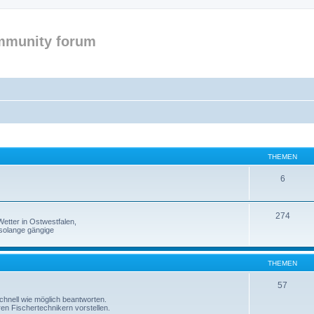
mmunity forum
THEMEN
6
274
etter in Ostwestfalen,
solange gängige
THEMEN
57
 schnell wie möglich beantworten.
ren Fischertechnikern vorstellen.