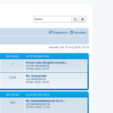
Suche
Erweiterte Suche
Registrieren
Anmelden
Aktuelle Zeit: 07 Aug 2026, 20:14
BEITRÄGE
LETZTER BEITRAG
Forum rules (English translat…
7
N
von
ftc-Vorstand
e
14 Mai 2020, 15:44
u
e
Re: Ostergrüße
2193
s
N
von
fishfriend
t
e
05 Apr 2026, 16:50
e
u
r
e
B
s
e
t
BEITRÄGE
LETZTER BEITRAG
i
e
t
r
Re: Elektrik/Elektronik für K…
r
456
B
N
von
bücherwurm
a
e
e
30 Nov 2025, 11:56
g
i
u
t
e