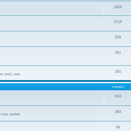
1829
2116
539
561
355
no, usw.), usw.
THEMEN
633
383
en usw. suchen
39