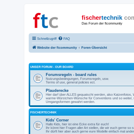
fischer
technik
co
Das Forum der ftcommunity
Schnellzugriff
FAQ
Website der ftcommunity
Foren-Übersicht
UNSER FORUM - OUR BOARD
Forumsregeln - board rules
Nutzungsbedingungen, Forumsregeln, usw.
Terms of use, general policies ect.
Plauderecke
Hier darf über ALLES gequatscht werden, also Katzenfotos, W
warme-Würstchen-Wünsche für Conventions und so weiter, 
Umgangsformen gewahrt werden.
FISCHERTECHNIK
Kids' Corner
Hallo Kids, hier ist eine Ecke extra für euch!
Ihr könnt hier Fragen aller Art stellen, die wir euch gerne so
Ihr dürft hier aber auch gerne eure Modelle einfach mal ande