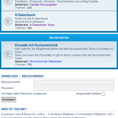
Feedback, Proposals, Reviews, Themewishes according ft:pedia
Moderator:
ft:pedia-Herausgeber
Themen:
163
ft-Datenbank
Rund um die ft-datenbank
Around the ft-database
Moderator:
ft-Datenbank-Team
Themen:
161
fischerwerke
Kontakt mit fischertechnik
Hier habt Ihr die Möglichkeit direkt mit dem fischertechnik Team in Kontakt zu
treten
Here you have the Possibility to get in direct contact with the fischertechnik-
Team
Moderator:
fischertechnik Mitarbeiter
Themen:
791
ANMELDEN
•
REGISTRIEREN
Benutzername:
Passwort:
Ich habe mein Passwort vergessen
Angemeldet bleiben
WER IST ONLINE?
Insgesamt sind
4
Besucher online :: 3 sichtbare Mitglieder, 0 unsichtbare Mitglieder und 1
Gast (basierend auf den aktiven Besuchern der letzten 5 Minuten)