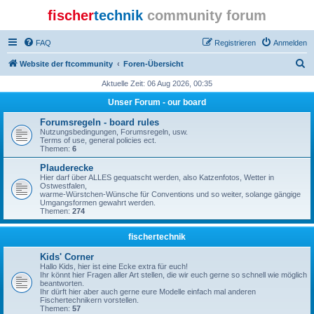
fischer
technik
community forum
FAQ
Registrieren
Anmelden
S
Website der ftcommunity
Foren-Übersicht
u
Aktuelle Zeit: 06 Aug 2026, 00:35
c
Unser Forum - our board
h
Forumsregeln - board rules
e
Nutzungsbedingungen, Forumsregeln, usw.
Terms of use, general policies ect.
Themen:
6
Plauderecke
Hier darf über ALLES gequatscht werden, also Katzenfotos, Wetter in
Ostwestfalen,
warme-Würstchen-Wünsche für Conventions und so weiter, solange gängige
Umgangsformen gewahrt werden.
Themen:
274
fischertechnik
Kids' Corner
Hallo Kids, hier ist eine Ecke extra für euch!
Ihr könnt hier Fragen aller Art stellen, die wir euch gerne so schnell wie möglich
beantworten.
Ihr dürft hier aber auch gerne eure Modelle einfach mal anderen
Fischertechnikern vorstellen.
Themen:
57