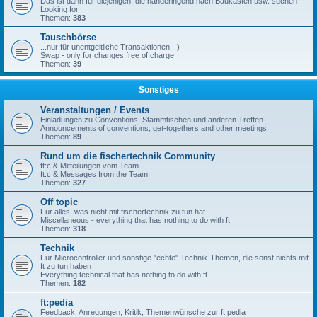
Das ist dann für diejenigen, die händeringend nach Baukästen usw. suchen
Looking for
Themen:
383
Tauschbörse
...nur für unentgeltliche Transaktionen ;-)
Swap - only for changes free of charge
Themen:
39
Sonstiges
Veranstaltungen / Events
Einladungen zu Conventions, Stammtischen und anderen Treffen
Announcements of conventions, get-togethers and other meetings
Themen:
89
Rund um die fischertechnik Community
ft:c & Mitteilungen vom Team
ft:c & Messages from the Team
Themen:
327
Off topic
Für alles, was nicht mit fischertechnik zu tun hat.
Miscellaneous - everything that has nothing to do with ft
Themen:
318
Technik
Für Microcontroller und sonstige "echte" Technik-Themen, die sonst nichts mit
ft zu tun haben
Everything technical that has nothing to do with ft
Themen:
182
ft:pedia
Feedback, Anregungen, Kritik, Themenwünsche zur ft:pedia