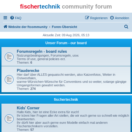
fischer
technik
community forum
FAQ
Registrieren
Anmelden
S
Website der ftcommunity
Foren-Übersicht
u
Aktuelle Zeit: 09 Aug 2026, 05:13
c
Unser Forum - our board
h
Forumsregeln - board rules
e
Nutzungsbedingungen, Forumsregeln, usw.
Terms of use, general policies ect.
Themen:
6
Plauderecke
Hier darf über ALLES gequatscht werden, also Katzenfotos, Wetter in
Ostwestfalen,
warme-Würstchen-Wünsche für Conventions und so weiter, solange gängige
Umgangsformen gewahrt werden.
Themen:
274
fischertechnik
Kids' Corner
Hallo Kids, hier ist eine Ecke extra für euch!
Ihr könnt hier Fragen aller Art stellen, die wir euch gerne so schnell wie möglich
beantworten.
Ihr dürft hier aber auch gerne eure Modelle einfach mal anderen
Fischertechnikern vorstellen.
Themen:
57