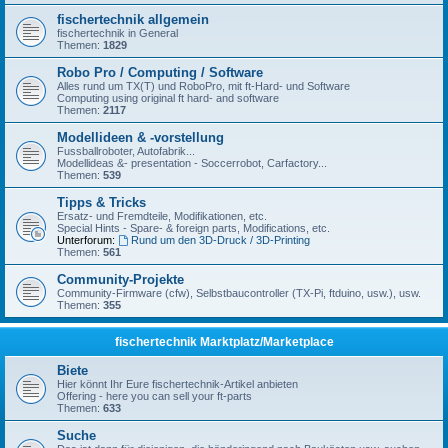
fischertechnik allgemein
fischertechnik in General
Themen:
1829
Robo Pro / Computing / Software
Alles rund um TX(T) und RoboPro, mit ft-Hard- und Software
Computing using original ft hard- and software
Themen:
2117
Modellideen & -vorstellung
Fussballroboter, Autofabrik...
Modellideas &- presentation - Soccerrobot, Carfactory...
Themen:
539
Tipps & Tricks
Ersatz- und Fremdteile, Modifikationen, etc.
Special Hints - Spare- & foreign parts, Modifications, etc.
Unterforum:
Rund um den 3D-Druck / 3D-Printing
Themen:
561
Community-Projekte
Community-Firmware (cfw), Selbstbaucontroller (TX-Pi, ftduino, usw.), usw.
Themen:
355
fischertechnik Marktplatz/Marketplace
Biete
Hier könnt Ihr Eure fischertechnik-Artikel anbieten
Offering - here you can sell your ft-parts
Themen:
633
Suche