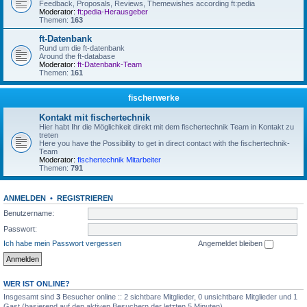
Feedback, Proposals, Reviews, Themewishes according ft:pedia
Moderator:
ft:pedia-Herausgeber
Themen:
163
ft-Datenbank
Rund um die ft-datenbank
Around the ft-database
Moderator:
ft-Datenbank-Team
Themen:
161
fischerwerke
Kontakt mit fischertechnik
Hier habt Ihr die Möglichkeit direkt mit dem fischertechnik Team in Kontakt zu
treten
Here you have the Possibility to get in direct contact with the fischertechnik-
Team
Moderator:
fischertechnik Mitarbeiter
Themen:
791
ANMELDEN
•
REGISTRIEREN
Benutzername:
Passwort:
Ich habe mein Passwort vergessen
Angemeldet bleiben
WER IST ONLINE?
Insgesamt sind
3
Besucher online :: 2 sichtbare Mitglieder, 0 unsichtbare Mitglieder und 1
Gast (basierend auf den aktiven Besuchern der letzten 5 Minuten)