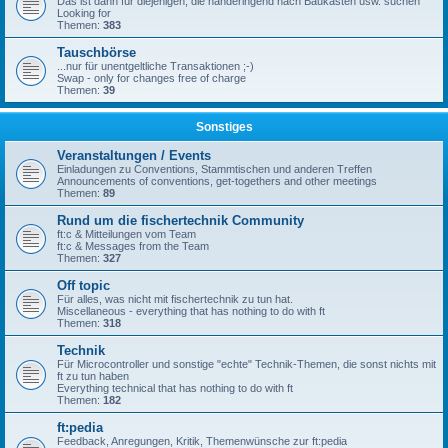
Das ist dann für diejenigen, die händeringend nach Baukästen usw. suchen
Looking for
Themen:
383
Tauschbörse
...nur für unentgeltliche Transaktionen ;-)
Swap - only for changes free of charge
Themen:
39
Sonstiges
Veranstaltungen / Events
Einladungen zu Conventions, Stammtischen und anderen Treffen
Announcements of conventions, get-togethers and other meetings
Themen:
89
Rund um die fischertechnik Community
ft:c & Mitteilungen vom Team
ft:c & Messages from the Team
Themen:
327
Off topic
Für alles, was nicht mit fischertechnik zu tun hat.
Miscellaneous - everything that has nothing to do with ft
Themen:
318
Technik
Für Microcontroller und sonstige "echte" Technik-Themen, die sonst nichts mit
ft zu tun haben
Everything technical that has nothing to do with ft
Themen:
182
ft:pedia
Feedback, Anregungen, Kritik, Themenwünsche zur ft:pedia