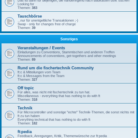
Das ist dann für diejenigen, die händeringend nach Baukästen usw. suchen
Looking for
Themen:
383
Tauschbörse
...nur für unentgeltliche Transaktionen ;-)
Swap - only for changes free of charge
Themen:
39
Sonstiges
Veranstaltungen / Events
Einladungen zu Conventions, Stammtischen und anderen Treffen
Announcements of conventions, get-togethers and other meetings
Themen:
89
Rund um die fischertechnik Community
ft:c & Mitteilungen vom Team
ft:c & Messages from the Team
Themen:
327
Off topic
Für alles, was nicht mit fischertechnik zu tun hat.
Miscellaneous - everything that has nothing to do with ft
Themen:
318
Technik
Für Microcontroller und sonstige "echte" Technik-Themen, die sonst nichts mit
ft zu tun haben
Everything technical that has nothing to do with ft
Themen:
182
ft:pedia
Feedback, Anregungen, Kritik, Themenwünsche zur ft:pedia