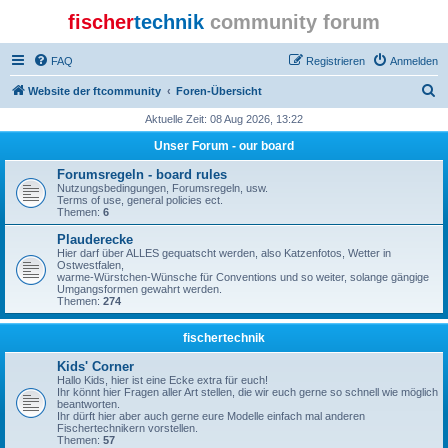
fischer
technik
community forum
FAQ
Registrieren
Anmelden
S
Website der ftcommunity
Foren-Übersicht
u
Aktuelle Zeit: 08 Aug 2026, 13:22
c
Unser Forum - our board
h
Forumsregeln - board rules
e
Nutzungsbedingungen, Forumsregeln, usw.
Terms of use, general policies ect.
Themen:
6
Plauderecke
Hier darf über ALLES gequatscht werden, also Katzenfotos, Wetter in
Ostwestfalen,
warme-Würstchen-Wünsche für Conventions und so weiter, solange gängige
Umgangsformen gewahrt werden.
Themen:
274
fischertechnik
Kids' Corner
Hallo Kids, hier ist eine Ecke extra für euch!
Ihr könnt hier Fragen aller Art stellen, die wir euch gerne so schnell wie möglich
beantworten.
Ihr dürft hier aber auch gerne eure Modelle einfach mal anderen
Fischertechnikern vorstellen.
Themen:
57