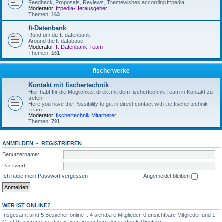
Feedback, Proposals, Reviews, Themewishes according ft:pedia
Moderator:
ft:pedia-Herausgeber
Themen:
163
ft-Datenbank
Rund um die ft-datenbank
Around the ft-database
Moderator:
ft-Datenbank-Team
Themen:
161
fischerwerke
Kontakt mit fischertechnik
Hier habt Ihr die Möglichkeit direkt mit dem fischertechnik Team in Kontakt zu
treten
Here you have the Possibility to get in direct contact with the fischertechnik-
Team
Moderator:
fischertechnik Mitarbeiter
Themen:
791
ANMELDEN
•
REGISTRIEREN
Benutzername:
Passwort:
Ich habe mein Passwort vergessen
Angemeldet bleiben
WER IST ONLINE?
Insgesamt sind
5
Besucher online :: 4 sichtbare Mitglieder, 0 unsichtbare Mitglieder und 1
Gast (basierend auf den aktiven Besuchern der letzten 5 Minuten)