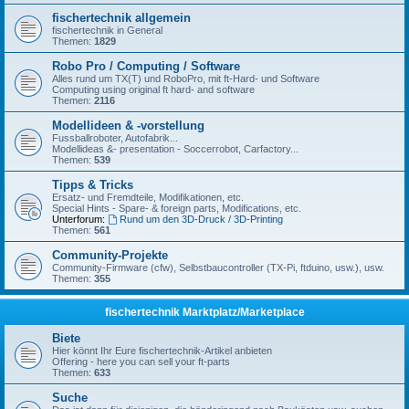
fischertechnik allgemein
fischertechnik in General
Themen:
1829
Robo Pro / Computing / Software
Alles rund um TX(T) und RoboPro, mit ft-Hard- und Software
Computing using original ft hard- and software
Themen:
2116
Modellideen & -vorstellung
Fussballroboter, Autofabrik...
Modellideas &- presentation - Soccerrobot, Carfactory...
Themen:
539
Tipps & Tricks
Ersatz- und Fremdteile, Modifikationen, etc.
Special Hints - Spare- & foreign parts, Modifications, etc.
Unterforum:
Rund um den 3D-Druck / 3D-Printing
Themen:
561
Community-Projekte
Community-Firmware (cfw), Selbstbaucontroller (TX-Pi, ftduino, usw.), usw.
Themen:
355
fischertechnik Marktplatz/Marketplace
Biete
Hier könnt Ihr Eure fischertechnik-Artikel anbieten
Offering - here you can sell your ft-parts
Themen:
633
Suche