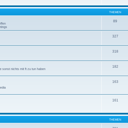
THEMEN
89
ffen
tings
327
318
182
 sonst nichts mit ft zu tun haben
163
edia
161
THEMEN