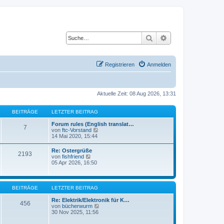
Suche
Erweiterte Suche
Registrieren
Anmelden
Aktuelle Zeit: 08 Aug 2026, 13:31
BEITRÄGE
LETZTER BEITRAG
Forum rules (English translat…
7
N
von
ftc-Vorstand
e
14 Mai 2020, 15:44
u
e
Re: Ostergrüße
2193
s
N
von
fishfriend
t
e
05 Apr 2026, 16:50
e
u
r
e
B
s
e
t
BEITRÄGE
LETZTER BEITRAG
i
e
t
r
Re: Elektrik/Elektronik für K…
r
456
B
N
von
bücherwurm
a
e
e
30 Nov 2025, 11:56
g
i
u
t
e