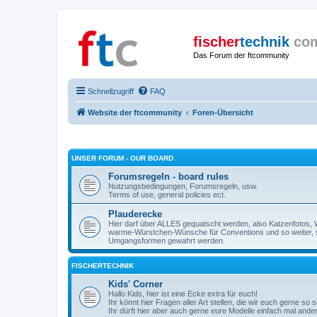
fischer
technik
co
Das Forum der ftcommunity
Schnellzugriff
FAQ
Website der ftcommunity
Foren-Übersicht
UNSER FORUM - OUR BOARD
Forumsregeln - board rules
Nutzungsbedingungen, Forumsregeln, usw.
Terms of use, general policies ect.
Plauderecke
Hier darf über ALLES gequatscht werden, also Katzenfotos, W
warme-Würstchen-Wünsche für Conventions und so weiter, 
Umgangsformen gewahrt werden.
FISCHERTECHNIK
Kids' Corner
Hallo Kids, hier ist eine Ecke extra für euch!
Ihr könnt hier Fragen aller Art stellen, die wir euch gerne so
Ihr dürft hier aber auch gerne eure Modelle einfach mal ande