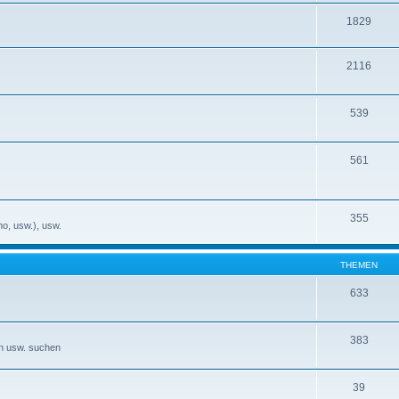
1829
2116
539
561
355
no, usw.), usw.
THEMEN
633
383
en usw. suchen
39