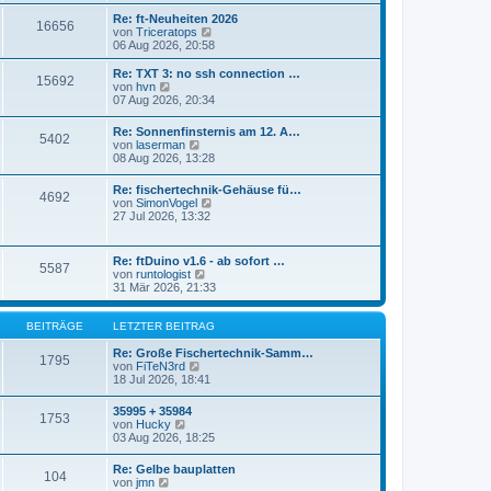
r
s
Re: ft-Neuheiten 2026
a
16656
t
N
von
Triceratops
g
e
e
06 Aug 2026, 20:58
r
u
B
e
Re: TXT 3: no ssh connection …
e
15692
s
N
von
hvn
i
t
e
07 Aug 2026, 20:34
t
e
u
r
r
e
a
Re: Sonnenfinsternis am 12. A…
B
5402
s
N
g
von
laserman
e
t
e
08 Aug 2026, 13:28
i
e
u
t
r
e
r
Re: fischertechnik-Gehäuse fü…
B
4692
s
a
N
von
SimonVogel
e
t
g
e
27 Jul 2026, 13:32
i
e
u
t
r
e
r
B
s
a
Re: ftDuino v1.6 - ab sofort …
e
5587
t
g
N
von
runtologist
i
e
e
31 Mär 2026, 21:33
t
r
u
r
B
e
a
e
s
BEITRÄGE
LETZTER BEITRAG
g
i
t
t
e
Re: Große Fischertechnik-Samm…
1795
r
N
r
von
FiTeN3rd
a
e
B
18 Jul 2026, 18:41
g
u
e
e
i
35995 + 35984
1753
s
t
N
von
Hucky
t
r
e
03 Aug 2026, 18:25
e
a
u
r
g
e
Re: Gelbe bauplatten
B
104
s
N
von
jmn
e
t