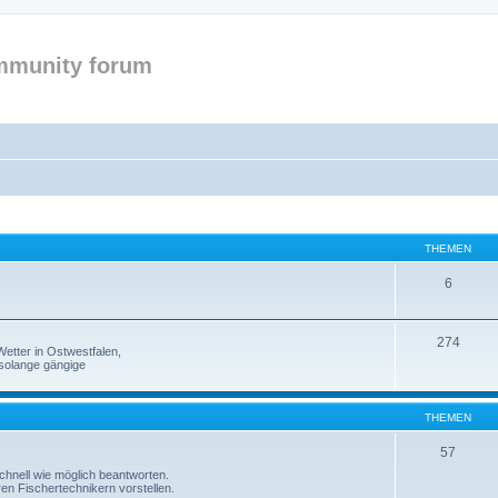
mmunity forum
THEMEN
6
274
etter in Ostwestfalen,
solange gängige
THEMEN
57
 schnell wie möglich beantworten.
ren Fischertechnikern vorstellen.