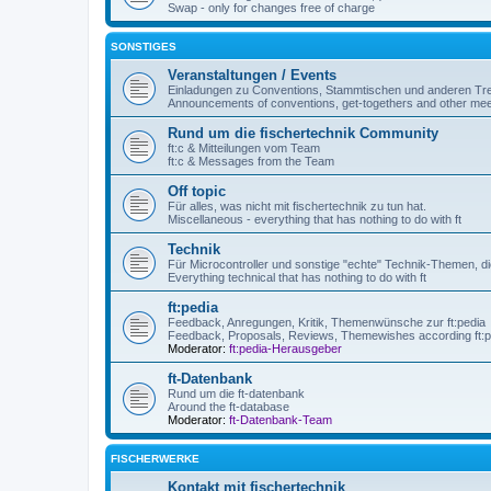
Swap - only for changes free of charge
SONSTIGES
Veranstaltungen / Events
Einladungen zu Conventions, Stammtischen und anderen Tre
Announcements of conventions, get-togethers and other mee
Rund um die fischertechnik Community
ft:c & Mitteilungen vom Team
ft:c & Messages from the Team
Off topic
Für alles, was nicht mit fischertechnik zu tun hat.
Miscellaneous - everything that has nothing to do with ft
Technik
Für Microcontroller und sonstige "echte" Technik-Themen, die
Everything technical that has nothing to do with ft
ft:pedia
Feedback, Anregungen, Kritik, Themenwünsche zur ft:pedia
Feedback, Proposals, Reviews, Themewishes according ft:p
Moderator:
ft:pedia-Herausgeber
ft-Datenbank
Rund um die ft-datenbank
Around the ft-database
Moderator:
ft-Datenbank-Team
FISCHERWERKE
Kontakt mit fischertechnik