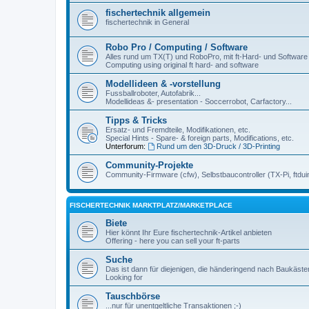
fischertechnik allgemein
fischertechnik in General
Robo Pro / Computing / Software
Alles rund um TX(T) und RoboPro, mit ft-Hard- und Software
Computing using original ft hard- and software
Modellideen & -vorstellung
Fussballroboter, Autofabrik...
Modellideas &- presentation - Soccerrobot, Carfactory...
Tipps & Tricks
Ersatz- und Fremdteile, Modifikationen, etc.
Special Hints - Spare- & foreign parts, Modifications, etc.
Unterforum:
Rund um den 3D-Druck / 3D-Printing
Community-Projekte
Community-Firmware (cfw), Selbstbaucontroller (TX-Pi, ftdui
FISCHERTECHNIK MARKTPLATZ/MARKETPLACE
Biete
Hier könnt Ihr Eure fischertechnik-Artikel anbieten
Offering - here you can sell your ft-parts
Suche
Das ist dann für diejenigen, die händeringend nach Baukäst
Looking for
Tauschbörse
...nur für unentgeltliche Transaktionen ;-)