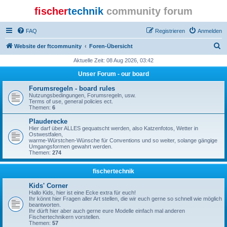
fischer
technik
community forum
FAQ
Registrieren
Anmelden
S
Website der ftcommunity
Foren-Übersicht
u
Aktuelle Zeit: 08 Aug 2026, 03:42
c
Unser Forum - our board
h
Forumsregeln - board rules
e
Nutzungsbedingungen, Forumsregeln, usw.
Terms of use, general policies ect.
Themen:
6
Plauderecke
Hier darf über ALLES gequatscht werden, also Katzenfotos, Wetter in
Ostwestfalen,
warme-Würstchen-Wünsche für Conventions und so weiter, solange gängige
Umgangsformen gewahrt werden.
Themen:
274
fischertechnik
Kids' Corner
Hallo Kids, hier ist eine Ecke extra für euch!
Ihr könnt hier Fragen aller Art stellen, die wir euch gerne so schnell wie möglich
beantworten.
Ihr dürft hier aber auch gerne eure Modelle einfach mal anderen
Fischertechnikern vorstellen.
Themen:
57