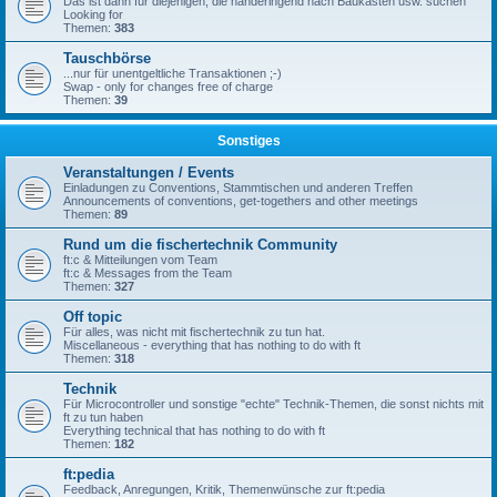
Das ist dann für diejenigen, die händeringend nach Baukästen usw. suchen
Looking for
Themen:
383
Tauschbörse
...nur für unentgeltliche Transaktionen ;-)
Swap - only for changes free of charge
Themen:
39
Sonstiges
Veranstaltungen / Events
Einladungen zu Conventions, Stammtischen und anderen Treffen
Announcements of conventions, get-togethers and other meetings
Themen:
89
Rund um die fischertechnik Community
ft:c & Mitteilungen vom Team
ft:c & Messages from the Team
Themen:
327
Off topic
Für alles, was nicht mit fischertechnik zu tun hat.
Miscellaneous - everything that has nothing to do with ft
Themen:
318
Technik
Für Microcontroller und sonstige "echte" Technik-Themen, die sonst nichts mit
ft zu tun haben
Everything technical that has nothing to do with ft
Themen:
182
ft:pedia
Feedback, Anregungen, Kritik, Themenwünsche zur ft:pedia