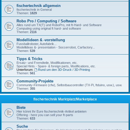
fischertechnik allgemein
fischertechnik in General
Themen:
1829
Robo Pro / Computing / Software
Alles rund um TX(T) und RoboPro, mit ft-Hard- und Software
Computing using original ft hard- and software
Themen:
2116
Modellideen & -vorstellung
Fussballroboter, Autofabrik...
Modellideas &- presentation - Soccerrobot, Carfactory...
Themen:
539
Tipps & Tricks
Ersatz- und Fremdteile, Modifikationen, etc.
Special Hints - Spare- & foreign parts, Modifications, etc.
Unterforum:
Rund um den 3D-Druck / 3D-Printing
Themen:
561
Community-Projekte
Community-Firmware (cfw), Selbstbaucontroller (TX-Pi, ftduino, usw.), usw.
Themen:
355
fischertechnik Marktplatz/Marketplace
Biete
Hier könnt Ihr Eure fischertechnik-Artikel anbieten
Offering - here you can sell your ft-parts
Themen:
633
Suche