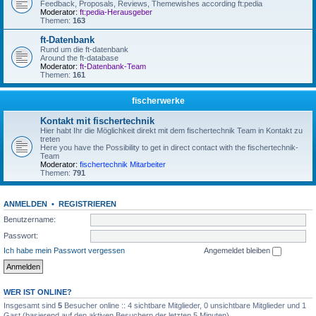
Feedback, Proposals, Reviews, Themewishes according ft:pedia
Moderator:
ft:pedia-Herausgeber
Themen:
163
ft-Datenbank
Rund um die ft-datenbank
Around the ft-database
Moderator:
ft-Datenbank-Team
Themen:
161
fischerwerke
Kontakt mit fischertechnik
Hier habt Ihr die Möglichkeit direkt mit dem fischertechnik Team in Kontakt zu
treten
Here you have the Possibility to get in direct contact with the fischertechnik-
Team
Moderator:
fischertechnik Mitarbeiter
Themen:
791
ANMELDEN
•
REGISTRIEREN
Benutzername:
Passwort:
Ich habe mein Passwort vergessen
Angemeldet bleiben
WER IST ONLINE?
Insgesamt sind
5
Besucher online :: 4 sichtbare Mitglieder, 0 unsichtbare Mitglieder und 1
Gast (basierend auf den aktiven Besuchern der letzten 5 Minuten)