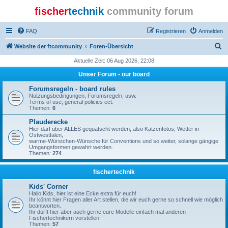
fischer
technik
community forum
FAQ
Registrieren
Anmelden
S
Website der ftcommunity
Foren-Übersicht
u
Aktuelle Zeit: 06 Aug 2026, 22:08
c
Unser Forum - our board
h
Forumsregeln - board rules
e
Nutzungsbedingungen, Forumsregeln, usw.
Terms of use, general policies ect.
Themen:
6
Plauderecke
Hier darf über ALLES gequatscht werden, also Katzenfotos, Wetter in
Ostwestfalen,
warme-Würstchen-Wünsche für Conventions und so weiter, solange gängige
Umgangsformen gewahrt werden.
Themen:
274
fischertechnik
Kids' Corner
Hallo Kids, hier ist eine Ecke extra für euch!
Ihr könnt hier Fragen aller Art stellen, die wir euch gerne so schnell wie möglich
beantworten.
Ihr dürft hier aber auch gerne eure Modelle einfach mal anderen
Fischertechnikern vorstellen.
Themen:
57