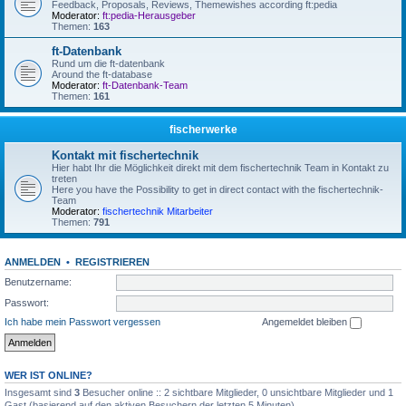
Feedback, Proposals, Reviews, Themewishes according ft:pedia
Moderator:
ft:pedia-Herausgeber
Themen:
163
ft-Datenbank
Rund um die ft-datenbank
Around the ft-database
Moderator:
ft-Datenbank-Team
Themen:
161
fischerwerke
Kontakt mit fischertechnik
Hier habt Ihr die Möglichkeit direkt mit dem fischertechnik Team in Kontakt zu
treten
Here you have the Possibility to get in direct contact with the fischertechnik-
Team
Moderator:
fischertechnik Mitarbeiter
Themen:
791
ANMELDEN
•
REGISTRIEREN
Benutzername:
Passwort:
Ich habe mein Passwort vergessen
Angemeldet bleiben
WER IST ONLINE?
Insgesamt sind
3
Besucher online :: 2 sichtbare Mitglieder, 0 unsichtbare Mitglieder und 1
Gast (basierend auf den aktiven Besuchern der letzten 5 Minuten)