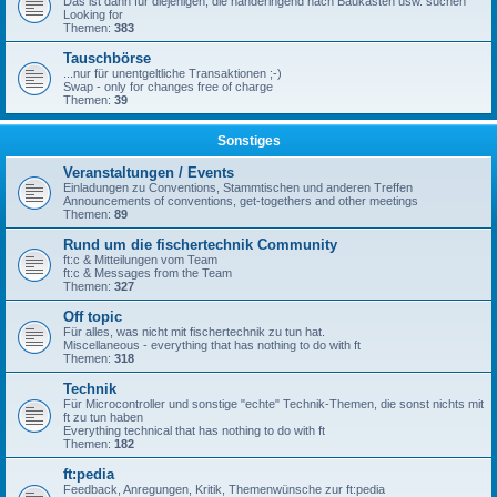
Das ist dann für diejenigen, die händeringend nach Baukästen usw. suchen
Looking for
Themen:
383
Tauschbörse
...nur für unentgeltliche Transaktionen ;-)
Swap - only for changes free of charge
Themen:
39
Sonstiges
Veranstaltungen / Events
Einladungen zu Conventions, Stammtischen und anderen Treffen
Announcements of conventions, get-togethers and other meetings
Themen:
89
Rund um die fischertechnik Community
ft:c & Mitteilungen vom Team
ft:c & Messages from the Team
Themen:
327
Off topic
Für alles, was nicht mit fischertechnik zu tun hat.
Miscellaneous - everything that has nothing to do with ft
Themen:
318
Technik
Für Microcontroller und sonstige "echte" Technik-Themen, die sonst nichts mit
ft zu tun haben
Everything technical that has nothing to do with ft
Themen:
182
ft:pedia
Feedback, Anregungen, Kritik, Themenwünsche zur ft:pedia