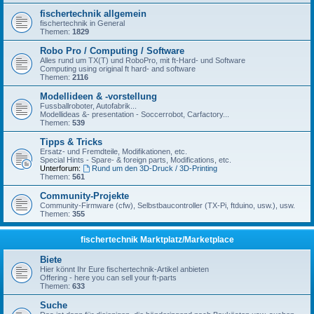
fischertechnik allgemein
fischertechnik in General
Themen:
1829
Robo Pro / Computing / Software
Alles rund um TX(T) und RoboPro, mit ft-Hard- und Software
Computing using original ft hard- and software
Themen:
2116
Modellideen & -vorstellung
Fussballroboter, Autofabrik...
Modellideas &- presentation - Soccerrobot, Carfactory...
Themen:
539
Tipps & Tricks
Ersatz- und Fremdteile, Modifikationen, etc.
Special Hints - Spare- & foreign parts, Modifications, etc.
Unterforum:
Rund um den 3D-Druck / 3D-Printing
Themen:
561
Community-Projekte
Community-Firmware (cfw), Selbstbaucontroller (TX-Pi, ftduino, usw.), usw.
Themen:
355
fischertechnik Marktplatz/Marketplace
Biete
Hier könnt Ihr Eure fischertechnik-Artikel anbieten
Offering - here you can sell your ft-parts
Themen:
633
Suche