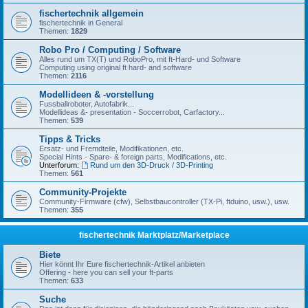
fischertechnik allgemein
fischertechnik in General
Themen:
1829
Robo Pro / Computing / Software
Alles rund um TX(T) und RoboPro, mit ft-Hard- und Software
Computing using original ft hard- and software
Themen:
2116
Modellideen & -vorstellung
Fussballroboter, Autofabrik...
Modellideas &- presentation - Soccerrobot, Carfactory...
Themen:
539
Tipps & Tricks
Ersatz- und Fremdteile, Modifikationen, etc.
Special Hints - Spare- & foreign parts, Modifications, etc.
Unterforum:
Rund um den 3D-Druck / 3D-Printing
Themen:
561
Community-Projekte
Community-Firmware (cfw), Selbstbaucontroller (TX-Pi, ftduino, usw.), usw.
Themen:
355
fischertechnik Marktplatz/Marketplace
Biete
Hier könnt Ihr Eure fischertechnik-Artikel anbieten
Offering - here you can sell your ft-parts
Themen:
633
Suche