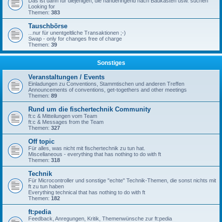
Das ist dann für diejenigen, die händeringend nach Baukästen usw. suchen
Looking for
Themen:
383
Tauschbörse
...nur für unentgeltliche Transaktionen ;-)
Swap - only for changes free of charge
Themen:
39
Sonstiges
Veranstaltungen / Events
Einladungen zu Conventions, Stammtischen und anderen Treffen
Announcements of conventions, get-togethers and other meetings
Themen:
89
Rund um die fischertechnik Community
ft:c & Mitteilungen vom Team
ft:c & Messages from the Team
Themen:
327
Off topic
Für alles, was nicht mit fischertechnik zu tun hat.
Miscellaneous - everything that has nothing to do with ft
Themen:
318
Technik
Für Microcontroller und sonstige "echte" Technik-Themen, die sonst nichts mit
ft zu tun haben
Everything technical that has nothing to do with ft
Themen:
182
ft:pedia
Feedback, Anregungen, Kritik, Themenwünsche zur ft:pedia