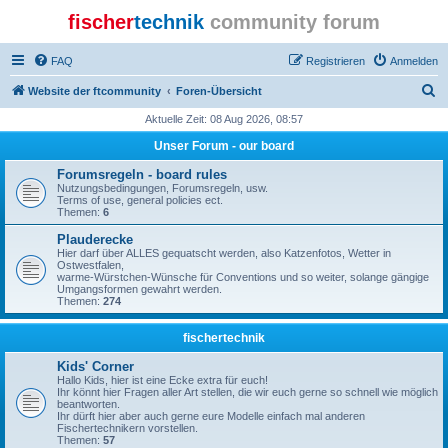
fischer
technik
community forum
FAQ
Registrieren
Anmelden
S
Website der ftcommunity
Foren-Übersicht
u
Aktuelle Zeit: 08 Aug 2026, 08:57
c
Unser Forum - our board
h
Forumsregeln - board rules
e
Nutzungsbedingungen, Forumsregeln, usw.
Terms of use, general policies ect.
Themen:
6
Plauderecke
Hier darf über ALLES gequatscht werden, also Katzenfotos, Wetter in
Ostwestfalen,
warme-Würstchen-Wünsche für Conventions und so weiter, solange gängige
Umgangsformen gewahrt werden.
Themen:
274
fischertechnik
Kids' Corner
Hallo Kids, hier ist eine Ecke extra für euch!
Ihr könnt hier Fragen aller Art stellen, die wir euch gerne so schnell wie möglich
beantworten.
Ihr dürft hier aber auch gerne eure Modelle einfach mal anderen
Fischertechnikern vorstellen.
Themen:
57