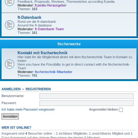
Feedback, Proposals, Reviews, Themewishes according ft:pedia
Moderator:
ft:pedia-Herausgeber
Themen:
163
ft-Datenbank
Rund um die ft-datenbank
Around the ft-database
Moderator:
ft-Datenbank-Team
Themen:
161
fischerwerke
Kontakt mit fischertechnik
Hier habt Ihr die Möglichkeit direkt mit dem fischertechnik Team in Kontakt zu
treten
Here you have the Possibility to get in direct contact with the fischertechnik-
Team
Moderator:
fischertechnik Mitarbeiter
Themen:
791
ANMELDEN
•
REGISTRIEREN
Benutzername:
Passwort:
Ich habe mein Passwort vergessen
Angemeldet bleiben
WER IST ONLINE?
Insgesamt sind
4
Besucher online :: 2 sichtbare Mitglieder, 1 unsichtbares Mitglied und 1
Gast (basierend auf den aktiven Besuchern der letzten 5 Minuten)