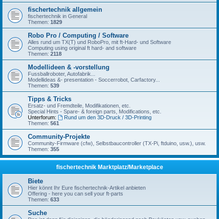
fischertechnik allgemein
fischertechnik in General
Themen:
1829
Robo Pro / Computing / Software
Alles rund um TX(T) und RoboPro, mit ft-Hard- und Software
Computing using original ft hard- and software
Themen:
2118
Modellideen & -vorstellung
Fussballroboter, Autofabrik...
Modellideas &- presentation - Soccerrobot, Carfactory...
Themen:
539
Tipps & Tricks
Ersatz- und Fremdteile, Modifikationen, etc.
Special Hints - Spare- & foreign parts, Modifications, etc.
Unterforum:
Rund um den 3D-Druck / 3D-Printing
Themen:
561
Community-Projekte
Community-Firmware (cfw), Selbstbaucontroller (TX-Pi, ftduino, usw.), usw.
Themen:
355
fischertechnik Marktplatz/Marketplace
Biete
Hier könnt Ihr Eure fischertechnik-Artikel anbieten
Offering - here you can sell your ft-parts
Themen:
633
Suche