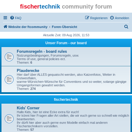
fischer
technik
community forum
FAQ
Registrieren
Anmelden
S
Website der ftcommunity
Foren-Übersicht
u
Aktuelle Zeit: 09 Aug 2026, 11:53
c
Unser Forum - our board
h
Forumsregeln - board rules
e
Nutzungsbedingungen, Forumsregeln, usw.
Terms of use, general policies ect.
Themen:
6
Plauderecke
Hier darf über ALLES gequatscht werden, also Katzenfotos, Wetter in
Ostwestfalen,
warme-Würstchen-Wünsche für Conventions und so weiter, solange gängige
Umgangsformen gewahrt werden.
Themen:
274
fischertechnik
Kids' Corner
Hallo Kids, hier ist eine Ecke extra für euch!
Ihr könnt hier Fragen aller Art stellen, die wir euch gerne so schnell wie möglich
beantworten.
Ihr dürft hier aber auch gerne eure Modelle einfach mal anderen
Fischertechnikern vorstellen.
Themen:
57