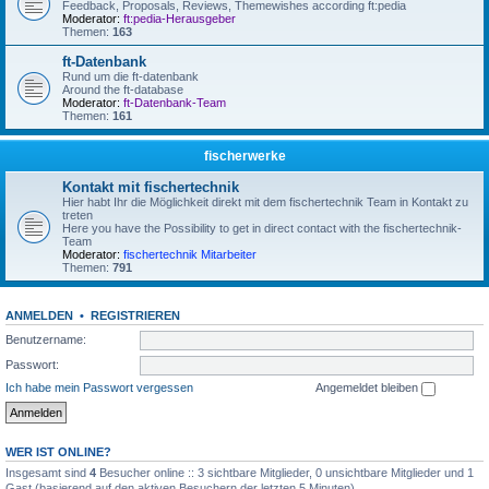
Feedback, Proposals, Reviews, Themewishes according ft:pedia
Moderator:
ft:pedia-Herausgeber
Themen:
163
ft-Datenbank
Rund um die ft-datenbank
Around the ft-database
Moderator:
ft-Datenbank-Team
Themen:
161
fischerwerke
Kontakt mit fischertechnik
Hier habt Ihr die Möglichkeit direkt mit dem fischertechnik Team in Kontakt zu
treten
Here you have the Possibility to get in direct contact with the fischertechnik-
Team
Moderator:
fischertechnik Mitarbeiter
Themen:
791
ANMELDEN
•
REGISTRIEREN
Benutzername:
Passwort:
Ich habe mein Passwort vergessen
Angemeldet bleiben
WER IST ONLINE?
Insgesamt sind
4
Besucher online :: 3 sichtbare Mitglieder, 0 unsichtbare Mitglieder und 1
Gast (basierend auf den aktiven Besuchern der letzten 5 Minuten)