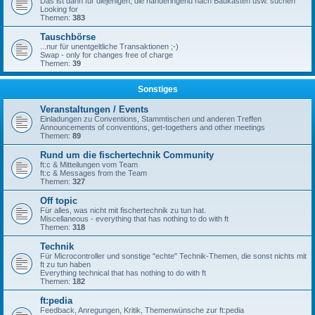
Das ist dann für diejenigen, die händeringend nach Baukästen usw. suchen
Looking for
Themen:
383
Tauschbörse
...nur für unentgeltliche Transaktionen ;-)
Swap - only for changes free of charge
Themen:
39
Sonstiges
Veranstaltungen / Events
Einladungen zu Conventions, Stammtischen und anderen Treffen
Announcements of conventions, get-togethers and other meetings
Themen:
89
Rund um die fischertechnik Community
ft:c & Mitteilungen vom Team
ft:c & Messages from the Team
Themen:
327
Off topic
Für alles, was nicht mit fischertechnik zu tun hat.
Miscellaneous - everything that has nothing to do with ft
Themen:
318
Technik
Für Microcontroller und sonstige "echte" Technik-Themen, die sonst nichts mit
ft zu tun haben
Everything technical that has nothing to do with ft
Themen:
182
ft:pedia
Feedback, Anregungen, Kritik, Themenwünsche zur ft:pedia