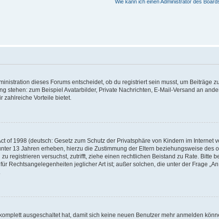
Wie kann ich einen Administrator des Board
istration dieses Forums entscheidet, ob du registriert sein musst, um Beiträge zu s
ung stehen: zum Beispiel Avatarbilder, Private Nachrichten, E-Mail-Versand an ander
 zahlreiche Vorteile bietet.
t of 1998 (deutsch: Gesetz zum Schutz der Privatsphäre von Kindern im Internet vo
unter 13 Jahren erheben, hierzu die Zustimmung der Eltern beziehungsweise des o
h zu registrieren versuchst, zutrifft, ziehe einen rechtlichen Beistand zu Rate. Bit
für Rechtsangelegenheiten jeglicher Art ist; außer solchen, die unter der Frage „
.
g komplett ausgeschaltet hat, damit sich keine neuen Benutzer mehr anmelden könn