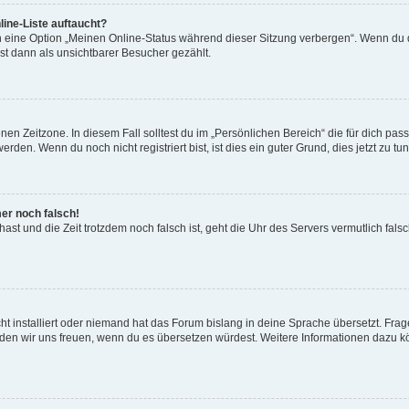
ine-Liste auftaucht?
n eine Option „Meinen Online-Status während dieser Sitzung verbergen“. Wenn du d
st dann als unsichtbarer Besucher gezählt.
en Zeitzone. In diesem Fall solltest du im „Persönlichen Bereich“ die für dich passe
den. Wenn du noch nicht registriert bist, ist dies ein guter Grund, dies jetzt zu tun
mer noch falsch!
t hast und die Zeit trotzdem noch falsch ist, geht die Uhr des Servers vermutlich fal
t installiert oder niemand hat das Forum bislang in deine Sprache übersetzt. Frag
, würden wir uns freuen, wenn du es übersetzen würdest. Weitere Informationen dazu