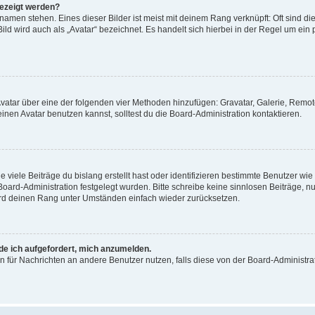
gezeigt werden?
amen stehen. Eines dieser Bilder ist meist mit deinem Rang verknüpft: Oft sind di
ld wird auch als „Avatar“ bezeichnet. Es handelt sich hierbei in der Regel um ein
 Avatar über eine der folgenden vier Methoden hinzufügen: Gravatar, Galerie, Rem
en Avatar benutzen kannst, solltest du die Board-Administration kontaktieren.
viele Beiträge du bislang erstellt hast oder identifizieren bestimmte Benutzer w
 Board-Administration festgelegt wurden. Bitte schreibe keine sinnlosen Beiträge
wird deinen Rang unter Umständen einfach wieder zurücksetzen.
rde ich aufgefordert, mich anzumelden.
ion für Nachrichten an andere Benutzer nutzen, falls diese von der Board-Administ