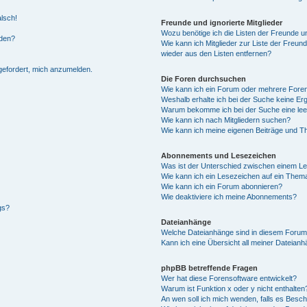
alsch!
Freunde und ignorierte Mitglieder
Wozu benötige ich die Listen der Freunde un
rden?
Wie kann ich Mitglieder zur Liste der Freund
wieder aus den Listen entfernen?
fgefordert, mich anzumelden.
Die Foren durchsuchen
Wie kann ich ein Forum oder mehrere For
Weshalb erhalte ich bei der Suche keine Er
Warum bekomme ich bei der Suche eine lee
Wie kann ich nach Mitgliedern suchen?
Wie kann ich meine eigenen Beiträge und T
Abonnements und Lesezeichen
Was ist der Unterschied zwischen einem L
Wie kann ich ein Lesezeichen auf ein Them
Wie kann ich ein Forum abonnieren?
Wie deaktiviere ich meine Abonnements?
gs?
Dateianhänge
Welche Dateianhänge sind in diesem Forum
Kann ich eine Übersicht all meiner Dateian
phpBB betreffende Fragen
Wer hat diese Forensoftware entwickelt?
Warum ist Funktion x oder y nicht enthalten
An wen soll ich mich wenden, falls es Besc