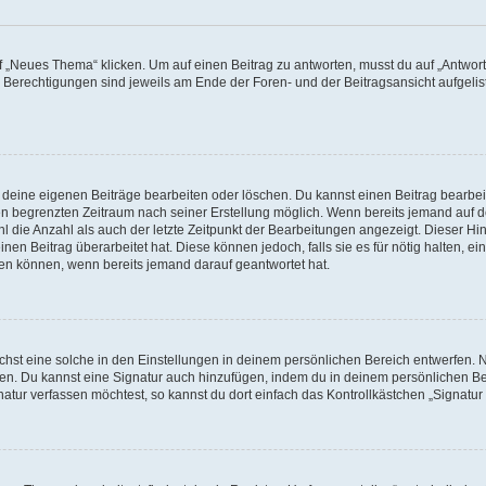
„Neues Thema“ klicken. Um auf einen Beitrag zu antworten, musst du auf „Antworte
e Berechtigungen sind jeweils am Ende der Foren- und der Beitragsansicht aufgeliste
r deine eigenen Beiträge bearbeiten oder löschen. Du kannst einen Beitrag bearbe
inen begrenzten Zeitraum nach seiner Erstellung möglich. Wenn bereits jemand auf de
 die Anzahl als auch der letzte Zeitpunkt der Bearbeitungen angezeigt. Dieser Hi
en Beitrag überarbeitet hat. Diese können jedoch, falls sie es für nötig halten, ei
hen können, wenn bereits jemand darauf geantwortet hat.
st eine solche in den Einstellungen in deinem persönlichen Bereich entwerfen. Na
eren. Du kannst eine Signatur auch hinzufügen, indem du in deinem persönlichen 
atur verfassen möchtest, so kannst du dort einfach das Kontrollkästchen „Signatu