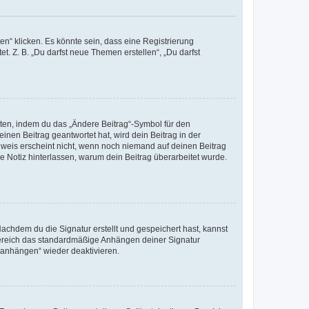
n“ klicken. Es könnte sein, dass eine Registrierung
t. Z. B. „Du darfst neue Themen erstellen“, „Du darfst
iten, indem du das „Ändere Beitrag“-Symbol für den
inen Beitrag geantwortet hat, wird dein Beitrag in der
nweis erscheint nicht, wenn noch niemand auf deinen Beitrag
ne Notiz hinterlassen, warum dein Beitrag überarbeitet wurde.
chdem du die Signatur erstellt und gespeichert hast, kannst
Bereich das standardmäßige Anhängen deiner Signatur
r anhängen“ wieder deaktivieren.