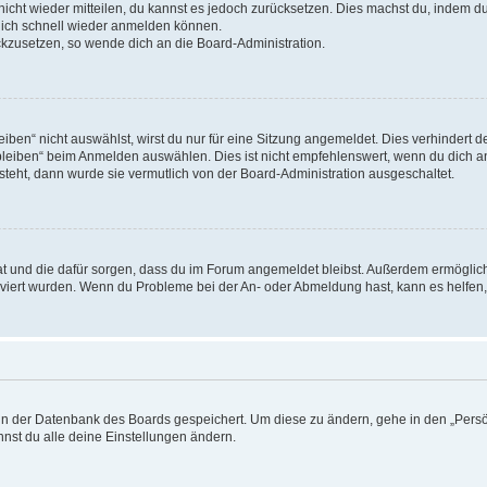
 nicht wieder mitteilen, du kannst es jedoch zurücksetzen. Dies machst du, indem 
 dich schnell wieder anmelden können.
ückzusetzen, so wende dich an die Board-Administration.
en“ nicht auswählst, wirst du nur für eine Sitzung angemeldet. Dies verhindert 
leiben“ beim Anmelden auswählen. Dies ist nicht empfehlenswert, wenn du dich an
 steht, dann wurde sie vermutlich von der Board-Administration ausgeschaltet.
 hat und die dafür sorgen, dass du im Forum angemeldet bleibst. Außerdem ermögli
tiviert wurden. Wenn du Probleme bei der An- oder Abmeldung hast, kann es helfen
n in der Datenbank des Boards gespeichert. Um diese zu ändern, gehe in den „Persö
nst du alle deine Einstellungen ändern.