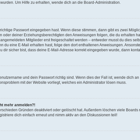
 wurden. Um Hilfe zu erhalten, wende dich an die Board-Administration.
 richtige Passwort eingegeben hast. Wenn diese stimmen, dann gibt es zwei Mögl
tern oder deiner Erziehungsberechtigten den Anweisungen folgen, die du erhalten ha
u angemeldeten Mitglieder erst freigeschaltet werden – entweder musst du dies selbs
. Wenn du eine E-Mail erhalten hast, folge den dort enthaltenen Anweisungen. Ansons
 dir sicher bist, dass deine E-Mail-Adresse korrekt eingegeben wurde, dann kontak
Benutzername und dein Passwort richtig sind. Wenn dies der Fall ist, wende dich a
ionsproblem mit der Website vorliegt, welches ein Administrator lösen muss.
icht mehr anmelden?!
erschieden Gründen deaktiviert oder gelöscht hat. Außerdem löschen viele Boards r
triere dich einfach erneut und nimm aktiv an den Diskussionen teil!