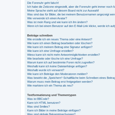
Die Forenuhr geht falsch!
Ich habe die Zeitzone eingestellt, aber die Forenuhr geht immer noch f
Meine Sprache steht auf diesem Board nicht zur Auswahl!
Was sind das für Bilder, die bei meinem Benutzernamen angezeigt we
Wie verwende ich einen Avatar?
Was ist mein Rang und wie kann ich ihn ändern?
Wenn ich bei einem Benutzer auf den E-Mail-Link klicke, werde ich au
Beiträge schreiben
Wie erstelle ich ein neues Thema oder eine Antwort?
Wie kann ich einen Beitrag bearbeiten oder löschen?
Wie kann ich meinem Beitrag eine Signatur anfügen?
Wie kann ich eine Umfrage erstellen?
Wieso kann ich nicht mehr Antwortmöglichkeiten erstellen?
Wie bearbeite oder lösche ich eine Umfrage?
Warum kann ich auf bestimmte Foren nicht zugreifen?
Weshalb kann ich keine Dateianhänge anfügen?
Weshalb wurde ich verwarnt?
Wie kann ich Beiträge den Moderatoren melden?
Was bewirkt die „Speichern“-Schaltfläche beim Schreiben eines Beitra
Warum muss mein Beitrag erst freigegeben werden?
Wie markiere ich ein Thema als neu?
Textformatierung und Thementypen
Was ist BBCode?
Kann ich HTML benutzen?
Was sind Smilies?
Kann ich Bilder in meine Beiträge einfügen?
Was sind globale Bekanntmachungen?