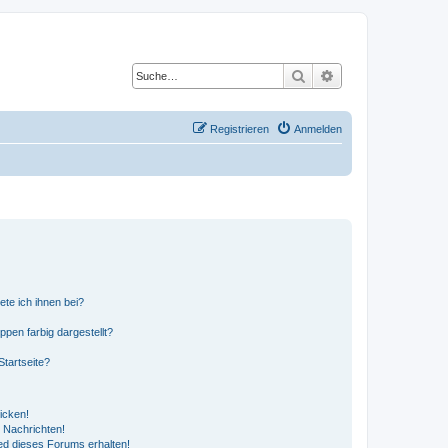
Suche
Erweiterte Suche
Registrieren
Anmelden
ete ich ihnen bei?
en farbig dargestellt?
tartseite?
icken!
 Nachrichten!
ed dieses Forums erhalten!