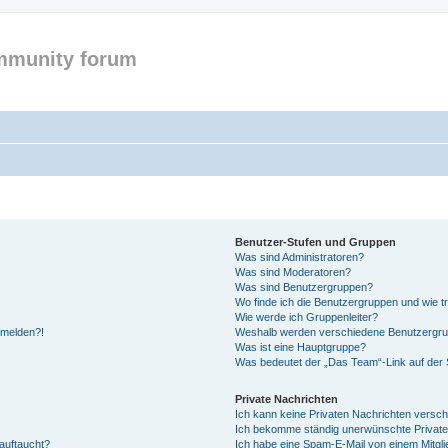
mmunity forum
Benutzer-Stufen und Gruppen
Was sind Administratoren?
Was sind Moderatoren?
Was sind Benutzergruppen?
Wo finde ich die Benutzergruppen und wie tr
Wie werde ich Gruppenleiter?
anmelden?!
Weshalb werden verschiedene Benutzergrupp
Was ist eine Hauptgruppe?
Was bedeutet der „Das Team“-Link auf der S
Private Nachrichten
Ich kann keine Privaten Nachrichten versch
Ich bekomme ständig unerwünschte Private
auftaucht?
Ich habe eine Spam-E-Mail von einem Mitgli