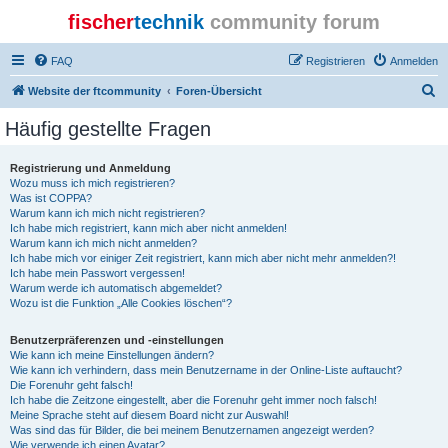
fischer
technik
community forum
FAQ
Registrieren
Anmelden
S
Website der ftcommunity
Foren-Übersicht
u
Häufig gestellte Fragen
c
h
Registrierung und Anmeldung
Wozu muss ich mich registrieren?
e
Was ist COPPA?
Warum kann ich mich nicht registrieren?
Ich habe mich registriert, kann mich aber nicht anmelden!
Warum kann ich mich nicht anmelden?
Ich habe mich vor einiger Zeit registriert, kann mich aber nicht mehr anmelden?!
Ich habe mein Passwort vergessen!
Warum werde ich automatisch abgemeldet?
Wozu ist die Funktion „Alle Cookies löschen“?
Benutzerpräferenzen und -einstellungen
Wie kann ich meine Einstellungen ändern?
Wie kann ich verhindern, dass mein Benutzername in der Online-Liste auftaucht?
Die Forenuhr geht falsch!
Ich habe die Zeitzone eingestellt, aber die Forenuhr geht immer noch falsch!
Meine Sprache steht auf diesem Board nicht zur Auswahl!
Was sind das für Bilder, die bei meinem Benutzernamen angezeigt werden?
Wie verwende ich einen Avatar?