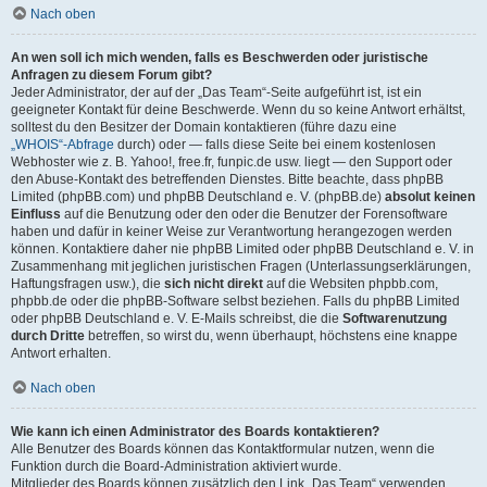
Nach oben
An wen soll ich mich wenden, falls es Beschwerden oder juristische
Anfragen zu diesem Forum gibt?
Jeder Administrator, der auf der „Das Team“-Seite aufgeführt ist, ist ein
geeigneter Kontakt für deine Beschwerde. Wenn du so keine Antwort erhältst,
solltest du den Besitzer der Domain kontaktieren (führe dazu eine
„WHOIS“-Abfrage
durch) oder — falls diese Seite bei einem kostenlosen
Webhoster wie z. B. Yahoo!, free.fr, funpic.de usw. liegt — den Support oder
den Abuse-Kontakt des betreffenden Dienstes. Bitte beachte, dass phpBB
Limited (phpBB.com) und phpBB Deutschland e. V. (phpBB.de)
absolut keinen
Einfluss
auf die Benutzung oder den oder die Benutzer der Forensoftware
haben und dafür in keiner Weise zur Verantwortung herangezogen werden
können. Kontaktiere daher nie phpBB Limited oder phpBB Deutschland e. V. in
Zusammenhang mit jeglichen juristischen Fragen (Unterlassungserklärungen,
Haftungsfragen usw.), die
sich nicht direkt
auf die Websiten phpbb.com,
phpbb.de oder die phpBB-Software selbst beziehen. Falls du phpBB Limited
oder phpBB Deutschland e. V. E-Mails schreibst, die die
Softwarenutzung
durch Dritte
betreffen, so wirst du, wenn überhaupt, höchstens eine knappe
Antwort erhalten.
Nach oben
Wie kann ich einen Administrator des Boards kontaktieren?
Alle Benutzer des Boards können das Kontaktformular nutzen, wenn die
Funktion durch die Board-Administration aktiviert wurde.
Mitglieder des Boards können zusätzlich den Link „Das Team“ verwenden.