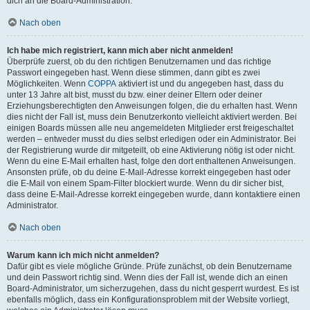
dich an die Board-Administration.
Nach oben
Ich habe mich registriert, kann mich aber nicht anmelden!
Überprüfe zuerst, ob du den richtigen Benutzernamen und das richtige
Passwort eingegeben hast. Wenn diese stimmen, dann gibt es zwei
Möglichkeiten. Wenn
COPPA
aktiviert ist und du angegeben hast, dass du
unter 13 Jahre alt bist, musst du bzw. einer deiner Eltern oder deiner
Erziehungsberechtigten den Anweisungen folgen, die du erhalten hast. Wenn
dies nicht der Fall ist, muss dein Benutzerkonto vielleicht aktiviert werden. Bei
einigen Boards müssen alle neu angemeldeten Mitglieder erst freigeschaltet
werden – entweder musst du dies selbst erledigen oder ein Administrator. Bei
der Registrierung wurde dir mitgeteilt, ob eine Aktivierung nötig ist oder nicht.
Wenn du eine E-Mail erhalten hast, folge den dort enthaltenen Anweisungen.
Ansonsten prüfe, ob du deine E-Mail-Adresse korrekt eingegeben hast oder
die E-Mail von einem Spam-Filter blockiert wurde. Wenn du dir sicher bist,
dass deine E-Mail-Adresse korrekt eingegeben wurde, dann kontaktiere einen
Administrator.
Nach oben
Warum kann ich mich nicht anmelden?
Dafür gibt es viele mögliche Gründe. Prüfe zunächst, ob dein Benutzername
und dein Passwort richtig sind. Wenn dies der Fall ist, wende dich an einen
Board-Administrator, um sicherzugehen, dass du nicht gesperrt wurdest. Es ist
ebenfalls möglich, dass ein Konfigurationsproblem mit der Website vorliegt,