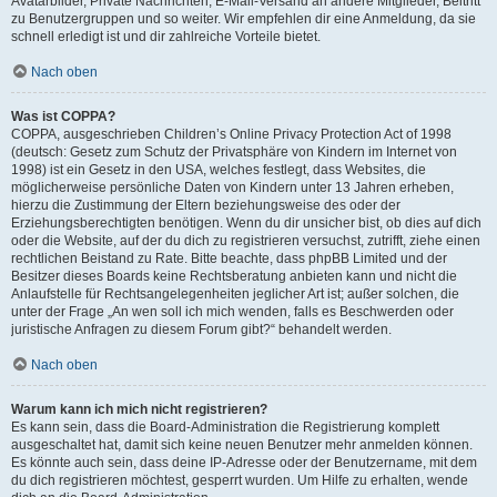
Avatarbilder, Private Nachrichten, E-Mail-Versand an andere Mitglieder, Beitritt
zu Benutzergruppen und so weiter. Wir empfehlen dir eine Anmeldung, da sie
schnell erledigt ist und dir zahlreiche Vorteile bietet.
Nach oben
Was ist COPPA?
COPPA, ausgeschrieben Children’s Online Privacy Protection Act of 1998
(deutsch: Gesetz zum Schutz der Privatsphäre von Kindern im Internet von
1998) ist ein Gesetz in den USA, welches festlegt, dass Websites, die
möglicherweise persönliche Daten von Kindern unter 13 Jahren erheben,
hierzu die Zustimmung der Eltern beziehungsweise des oder der
Erziehungsberechtigten benötigen. Wenn du dir unsicher bist, ob dies auf dich
oder die Website, auf der du dich zu registrieren versuchst, zutrifft, ziehe einen
rechtlichen Beistand zu Rate. Bitte beachte, dass phpBB Limited und der
Besitzer dieses Boards keine Rechtsberatung anbieten kann und nicht die
Anlaufstelle für Rechtsangelegenheiten jeglicher Art ist; außer solchen, die
unter der Frage „An wen soll ich mich wenden, falls es Beschwerden oder
juristische Anfragen zu diesem Forum gibt?“ behandelt werden.
Nach oben
Warum kann ich mich nicht registrieren?
Es kann sein, dass die Board-Administration die Registrierung komplett
ausgeschaltet hat, damit sich keine neuen Benutzer mehr anmelden können.
Es könnte auch sein, dass deine IP-Adresse oder der Benutzername, mit dem
du dich registrieren möchtest, gesperrt wurden. Um Hilfe zu erhalten, wende