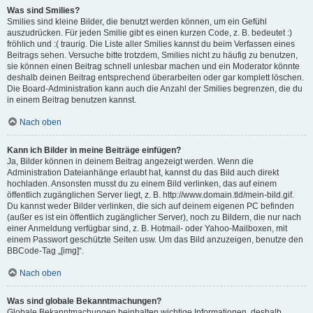
Was sind Smilies?
Smilies sind kleine Bilder, die benutzt werden können, um ein Gefühl
auszudrücken. Für jeden Smilie gibt es einen kurzen Code, z. B. bedeutet :)
fröhlich und :( traurig. Die Liste aller Smilies kannst du beim Verfassen eines
Beitrags sehen. Versuche bitte trotzdem, Smilies nicht zu häufig zu benutzen,
sie können einen Beitrag schnell unlesbar machen und ein Moderator könnte
deshalb deinen Beitrag entsprechend überarbeiten oder gar komplett löschen.
Die Board-Administration kann auch die Anzahl der Smilies begrenzen, die du
in einem Beitrag benutzen kannst.
Nach oben
Kann ich Bilder in meine Beiträge einfügen?
Ja, Bilder können in deinem Beitrag angezeigt werden. Wenn die
Administration Dateianhänge erlaubt hat, kannst du das Bild auch direkt
hochladen. Ansonsten musst du zu einem Bild verlinken, das auf einem
öffentlich zugänglichen Server liegt, z. B. http://www.domain.tld/mein-bild.gif.
Du kannst weder Bilder verlinken, die sich auf deinem eigenen PC befinden
(außer es ist ein öffentlich zugänglicher Server), noch zu Bildern, die nur nach
einer Anmeldung verfügbar sind, z. B. Hotmail- oder Yahoo-Mailboxen, mit
einem Passwort geschützte Seiten usw. Um das Bild anzuzeigen, benutze den
BBCode-Tag „[img]“.
Nach oben
Was sind globale Bekanntmachungen?
Globale Bekanntmachungen beinhalten wichtige Informationen, deshalb