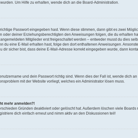
 wurden. Um Hilfe zu erhalten, wende dich an die Board-Administration.
 richtige Passwort eingegeben hast. Wenn diese stimmen, dann gibt es zwei Mögl
tern oder deiner Erziehungsberechtigten den Anweisungen folgen, die du erhalten ha
u angemeldeten Mitglieder erst freigeschaltet werden – entweder musst du dies selbs
. Wenn du eine E-Mail erhalten hast, folge den dort enthaltenen Anweisungen. Ansons
 dir sicher bist, dass deine E-Mail-Adresse korrekt eingegeben wurde, dann kontak
Benutzername und dein Passwort richtig sind. Wenn dies der Fall ist, wende dich a
ionsproblem mit der Website vorliegt, welches ein Administrator lösen muss.
icht mehr anmelden?!
erschieden Gründen deaktiviert oder gelöscht hat. Außerdem löschen viele Boards r
triere dich einfach erneut und nimm aktiv an den Diskussionen teil!