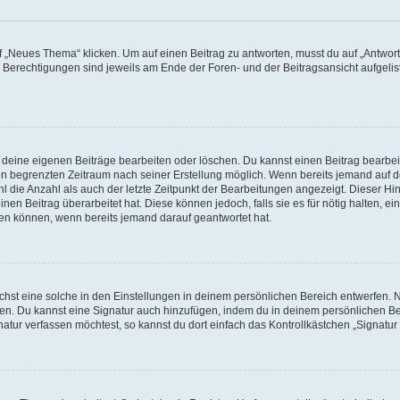
„Neues Thema“ klicken. Um auf einen Beitrag zu antworten, musst du auf „Antworte
e Berechtigungen sind jeweils am Ende der Foren- und der Beitragsansicht aufgeliste
r deine eigenen Beiträge bearbeiten oder löschen. Du kannst einen Beitrag bearbe
inen begrenzten Zeitraum nach seiner Erstellung möglich. Wenn bereits jemand auf de
 die Anzahl als auch der letzte Zeitpunkt der Bearbeitungen angezeigt. Dieser Hi
en Beitrag überarbeitet hat. Diese können jedoch, falls sie es für nötig halten, ei
hen können, wenn bereits jemand darauf geantwortet hat.
st eine solche in den Einstellungen in deinem persönlichen Bereich entwerfen. Na
eren. Du kannst eine Signatur auch hinzufügen, indem du in deinem persönlichen 
atur verfassen möchtest, so kannst du dort einfach das Kontrollkästchen „Signatu