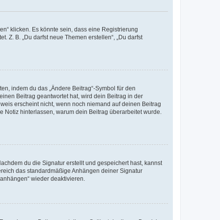
n“ klicken. Es könnte sein, dass eine Registrierung
t. Z. B. „Du darfst neue Themen erstellen“, „Du darfst
iten, indem du das „Ändere Beitrag“-Symbol für den
inen Beitrag geantwortet hat, wird dein Beitrag in der
nweis erscheint nicht, wenn noch niemand auf deinen Beitrag
ne Notiz hinterlassen, warum dein Beitrag überarbeitet wurde.
chdem du die Signatur erstellt und gespeichert hast, kannst
Bereich das standardmäßige Anhängen deiner Signatur
r anhängen“ wieder deaktivieren.