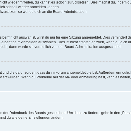
 nicht wieder mitteilen, du kannst es jedoch zurücksetzen. Dies machst du, indem 
 dich schnell wieder anmelden können.
ückzusetzen, so wende dich an die Board-Administration.
en“ nicht auswählst, wirst du nur für eine Sitzung angemeldet. Dies verhindert 
leiben“ beim Anmelden auswählen. Dies ist nicht empfehlenswert, wenn du dich an
 steht, dann wurde sie vermutlich von der Board-Administration ausgeschaltet.
 hat und die dafür sorgen, dass du im Forum angemeldet bleibst. Außerdem ermögli
tiviert wurden. Wenn du Probleme bei der An- oder Abmeldung hast, kann es helfen
n in der Datenbank des Boards gespeichert. Um diese zu ändern, gehe in den „Persö
nst du alle deine Einstellungen ändern.