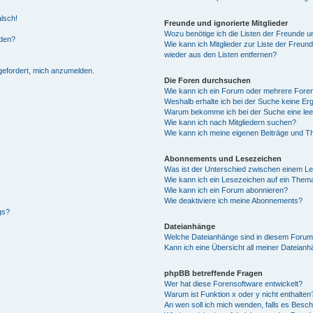
alsch!
Freunde und ignorierte Mitglieder
Wozu benötige ich die Listen der Freunde un
rden?
Wie kann ich Mitglieder zur Liste der Freund
wieder aus den Listen entfernen?
fgefordert, mich anzumelden.
Die Foren durchsuchen
Wie kann ich ein Forum oder mehrere For
Weshalb erhalte ich bei der Suche keine Er
Warum bekomme ich bei der Suche eine lee
Wie kann ich nach Mitgliedern suchen?
Wie kann ich meine eigenen Beiträge und T
Abonnements und Lesezeichen
Was ist der Unterschied zwischen einem L
Wie kann ich ein Lesezeichen auf ein Them
Wie kann ich ein Forum abonnieren?
Wie deaktiviere ich meine Abonnements?
gs?
Dateianhänge
Welche Dateianhänge sind in diesem Forum
Kann ich eine Übersicht all meiner Dateian
phpBB betreffende Fragen
Wer hat diese Forensoftware entwickelt?
Warum ist Funktion x oder y nicht enthalten
An wen soll ich mich wenden, falls es Besc