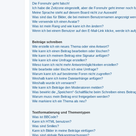
Die Forenuhr geht falsch!
Ich habe die Zeitzone eingestellt, aber die Forenuhr geht immer noch f
Meine Sprache steht auf diesem Board nicht zur Auswahl!
Was sind das für Bilder, die bei meinem Benutzernamen angezeigt we
Wie verwende ich einen Avatar?
Was ist mein Rang und wie kann ich ihn ändern?
Wenn ich bei einem Benutzer auf den E-Mail-Link klicke, werde ich au
Beiträge schreiben
Wie erstelle ich ein neues Thema oder eine Antwort?
Wie kann ich einen Beitrag bearbeiten oder löschen?
Wie kann ich meinem Beitrag eine Signatur anfügen?
Wie kann ich eine Umfrage erstellen?
Wieso kann ich nicht mehr Antwortmöglichkeiten erstellen?
Wie bearbeite oder lösche ich eine Umfrage?
Warum kann ich auf bestimmte Foren nicht zugreifen?
Weshalb kann ich keine Dateianhänge anfügen?
Weshalb wurde ich verwarnt?
Wie kann ich Beiträge den Moderatoren melden?
Was bewirkt die „Speichern“-Schaltfläche beim Schreiben eines Beitra
Warum muss mein Beitrag erst freigegeben werden?
Wie markiere ich ein Thema als neu?
Textformatierung und Thementypen
Was ist BBCode?
Kann ich HTML benutzen?
Was sind Smilies?
Kann ich Bilder in meine Beiträge einfügen?
Was sind globale Bekanntmachungen?