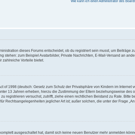
Wie kann ich einen Administrator des Board
istration dieses Forums entscheidet, ob du registriert sein musst, um Beiträge zu s
ung stehen: zum Beispiel Avatarbilder, Private Nachrichten, E-Mail-Versand an ander
 zahlreiche Vorteile bietet.
t of 1998 (deutsch: Gesetz zum Schutz der Privatsphäre von Kindern im Internet vo
unter 13 Jahren erheben, hierzu die Zustimmung der Eltern beziehungsweise des o
h zu registrieren versuchst, zutrifft, ziehe einen rechtlichen Beistand zu Rate. Bit
für Rechtsangelegenheiten jeglicher Art ist; außer solchen, die unter der Frage „
.
g komplett ausgeschaltet hat, damit sich keine neuen Benutzer mehr anmelden könn