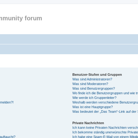
mmunity forum
Benutzer-Stufen und Gruppen
Was sind Administratoren?
Was sind Moderatoren?
Was sind Benutzergruppen?
Wo finde ich die Benutzergruppen und wie tr
Wie werde ich Gruppenleiter?
anmelden?!
Weshalb werden verschiedene Benutzergrupp
Was ist eine Hauptgruppe?
Was bedeutet der „Das Team“-Link auf der S
Private Nachrichten
Ich kann keine Privaten Nachrichten versch
Ich bekomme ständig unerwünschte Private
auftaucht?
Ich habe eine Spam-E-Mail von einem Mitgli