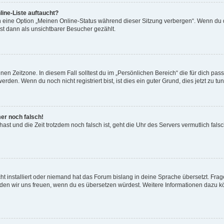
ine-Liste auftaucht?
n eine Option „Meinen Online-Status während dieser Sitzung verbergen“. Wenn du d
st dann als unsichtbarer Besucher gezählt.
en Zeitzone. In diesem Fall solltest du im „Persönlichen Bereich“ die für dich passe
den. Wenn du noch nicht registriert bist, ist dies ein guter Grund, dies jetzt zu tun
mer noch falsch!
t hast und die Zeit trotzdem noch falsch ist, geht die Uhr des Servers vermutlich fal
t installiert oder niemand hat das Forum bislang in deine Sprache übersetzt. Frag
, würden wir uns freuen, wenn du es übersetzen würdest. Weitere Informationen dazu