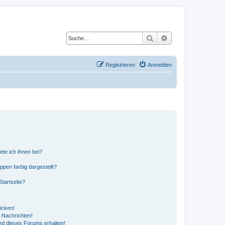
Suche
Erweiterte Suche
Registrieren
Anmelden
ete ich ihnen bei?
en farbig dargestellt?
tartseite?
icken!
 Nachrichten!
ed dieses Forums erhalten!