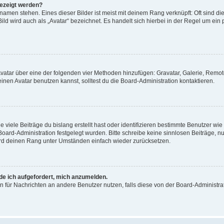
gezeigt werden?
amen stehen. Eines dieser Bilder ist meist mit deinem Rang verknüpft: Oft sind di
ld wird auch als „Avatar“ bezeichnet. Es handelt sich hierbei in der Regel um ein
 Avatar über eine der folgenden vier Methoden hinzufügen: Gravatar, Galerie, Rem
en Avatar benutzen kannst, solltest du die Board-Administration kontaktieren.
viele Beiträge du bislang erstellt hast oder identifizieren bestimmte Benutzer w
 Board-Administration festgelegt wurden. Bitte schreibe keine sinnlosen Beiträge
wird deinen Rang unter Umständen einfach wieder zurücksetzen.
rde ich aufgefordert, mich anzumelden.
ion für Nachrichten an andere Benutzer nutzen, falls diese von der Board-Administ