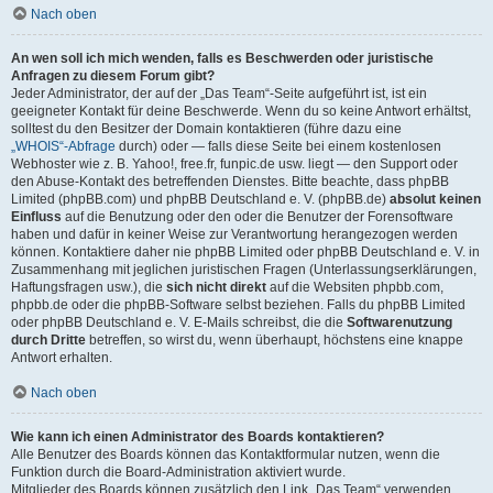
Nach oben
An wen soll ich mich wenden, falls es Beschwerden oder juristische
Anfragen zu diesem Forum gibt?
Jeder Administrator, der auf der „Das Team“-Seite aufgeführt ist, ist ein
geeigneter Kontakt für deine Beschwerde. Wenn du so keine Antwort erhältst,
solltest du den Besitzer der Domain kontaktieren (führe dazu eine
„WHOIS“-Abfrage
durch) oder — falls diese Seite bei einem kostenlosen
Webhoster wie z. B. Yahoo!, free.fr, funpic.de usw. liegt — den Support oder
den Abuse-Kontakt des betreffenden Dienstes. Bitte beachte, dass phpBB
Limited (phpBB.com) und phpBB Deutschland e. V. (phpBB.de)
absolut keinen
Einfluss
auf die Benutzung oder den oder die Benutzer der Forensoftware
haben und dafür in keiner Weise zur Verantwortung herangezogen werden
können. Kontaktiere daher nie phpBB Limited oder phpBB Deutschland e. V. in
Zusammenhang mit jeglichen juristischen Fragen (Unterlassungserklärungen,
Haftungsfragen usw.), die
sich nicht direkt
auf die Websiten phpbb.com,
phpbb.de oder die phpBB-Software selbst beziehen. Falls du phpBB Limited
oder phpBB Deutschland e. V. E-Mails schreibst, die die
Softwarenutzung
durch Dritte
betreffen, so wirst du, wenn überhaupt, höchstens eine knappe
Antwort erhalten.
Nach oben
Wie kann ich einen Administrator des Boards kontaktieren?
Alle Benutzer des Boards können das Kontaktformular nutzen, wenn die
Funktion durch die Board-Administration aktiviert wurde.
Mitglieder des Boards können zusätzlich den Link „Das Team“ verwenden.