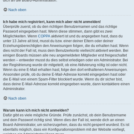
dich an die Board-Administration.
Nach oben
Ich habe mich registriert, kann mich aber nicht anmelden!
Überprüfe zuerst, ob du den richtigen Benutzernamen und das richtige
Passwort eingegeben hast. Wenn diese stimmen, dann gibt es zwei
Möglichkeiten. Wenn
COPPA
aktiviert ist und du angegeben hast, dass du
unter 13 Jahre alt bist, musst du bzw. einer deiner Eltern oder deiner
Erziehungsberechtigten den Anweisungen folgen, die du erhalten hast. Wenn
dies nicht der Fall ist, muss dein Benutzerkonto vielleicht aktiviert werden. Bei
einigen Boards müssen alle neu angemeldeten Mitglieder erst freigeschaltet
werden – entweder musst du dies selbst erledigen oder ein Administrator. Bei
der Registrierung wurde dir mitgeteilt, ob eine Aktivierung nötig ist oder nicht.
Wenn du eine E-Mail erhalten hast, folge den dort enthaltenen Anweisungen.
Ansonsten prüfe, ob du deine E-Mail-Adresse korrekt eingegeben hast oder
die E-Mail von einem Spam-Filter blockiert wurde. Wenn du dir sicher bist,
dass deine E-Mail-Adresse korrekt eingegeben wurde, dann kontaktiere einen
Administrator.
Nach oben
Warum kann ich mich nicht anmelden?
Dafür gibt es viele mögliche Gründe. Prüfe zunächst, ob dein Benutzername
und dein Passwort richtig sind. Wenn dies der Fall ist, wende dich an einen
Board-Administrator, um sicherzugehen, dass du nicht gesperrt wurdest. Es ist
ebenfalls möglich, dass ein Konfigurationsproblem mit der Website vorliegt,