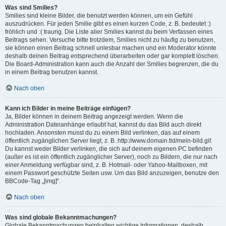
Was sind Smilies?
Smilies sind kleine Bilder, die benutzt werden können, um ein Gefühl
auszudrücken. Für jeden Smilie gibt es einen kurzen Code, z. B. bedeutet :)
fröhlich und :( traurig. Die Liste aller Smilies kannst du beim Verfassen eines
Beitrags sehen. Versuche bitte trotzdem, Smilies nicht zu häufig zu benutzen,
sie können einen Beitrag schnell unlesbar machen und ein Moderator könnte
deshalb deinen Beitrag entsprechend überarbeiten oder gar komplett löschen.
Die Board-Administration kann auch die Anzahl der Smilies begrenzen, die du
in einem Beitrag benutzen kannst.
Nach oben
Kann ich Bilder in meine Beiträge einfügen?
Ja, Bilder können in deinem Beitrag angezeigt werden. Wenn die
Administration Dateianhänge erlaubt hat, kannst du das Bild auch direkt
hochladen. Ansonsten musst du zu einem Bild verlinken, das auf einem
öffentlich zugänglichen Server liegt, z. B. http://www.domain.tld/mein-bild.gif.
Du kannst weder Bilder verlinken, die sich auf deinem eigenen PC befinden
(außer es ist ein öffentlich zugänglicher Server), noch zu Bildern, die nur nach
einer Anmeldung verfügbar sind, z. B. Hotmail- oder Yahoo-Mailboxen, mit
einem Passwort geschützte Seiten usw. Um das Bild anzuzeigen, benutze den
BBCode-Tag „[img]“.
Nach oben
Was sind globale Bekanntmachungen?
Globale Bekanntmachungen beinhalten wichtige Informationen, deshalb