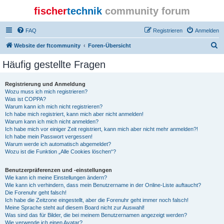
fischer
technik
community forum
FAQ
Registrieren
Anmelden
S
Website der ftcommunity
Foren-Übersicht
u
Häufig gestellte Fragen
c
h
Registrierung und Anmeldung
Wozu muss ich mich registrieren?
e
Was ist COPPA?
Warum kann ich mich nicht registrieren?
Ich habe mich registriert, kann mich aber nicht anmelden!
Warum kann ich mich nicht anmelden?
Ich habe mich vor einiger Zeit registriert, kann mich aber nicht mehr anmelden?!
Ich habe mein Passwort vergessen!
Warum werde ich automatisch abgemeldet?
Wozu ist die Funktion „Alle Cookies löschen“?
Benutzerpräferenzen und -einstellungen
Wie kann ich meine Einstellungen ändern?
Wie kann ich verhindern, dass mein Benutzername in der Online-Liste auftaucht?
Die Forenuhr geht falsch!
Ich habe die Zeitzone eingestellt, aber die Forenuhr geht immer noch falsch!
Meine Sprache steht auf diesem Board nicht zur Auswahl!
Was sind das für Bilder, die bei meinem Benutzernamen angezeigt werden?
Wie verwende ich einen Avatar?