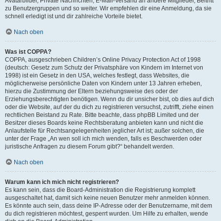
Avatarbilder, Private Nachrichten, E-Mail-Versand an andere Mitglieder, Beitritt
zu Benutzergruppen und so weiter. Wir empfehlen dir eine Anmeldung, da sie
schnell erledigt ist und dir zahlreiche Vorteile bietet.
Nach oben
Was ist COPPA?
COPPA, ausgeschrieben Children’s Online Privacy Protection Act of 1998
(deutsch: Gesetz zum Schutz der Privatsphäre von Kindern im Internet von
1998) ist ein Gesetz in den USA, welches festlegt, dass Websites, die
möglicherweise persönliche Daten von Kindern unter 13 Jahren erheben,
hierzu die Zustimmung der Eltern beziehungsweise des oder der
Erziehungsberechtigten benötigen. Wenn du dir unsicher bist, ob dies auf dich
oder die Website, auf der du dich zu registrieren versuchst, zutrifft, ziehe einen
rechtlichen Beistand zu Rate. Bitte beachte, dass phpBB Limited und der
Besitzer dieses Boards keine Rechtsberatung anbieten kann und nicht die
Anlaufstelle für Rechtsangelegenheiten jeglicher Art ist; außer solchen, die
unter der Frage „An wen soll ich mich wenden, falls es Beschwerden oder
juristische Anfragen zu diesem Forum gibt?“ behandelt werden.
Nach oben
Warum kann ich mich nicht registrieren?
Es kann sein, dass die Board-Administration die Registrierung komplett
ausgeschaltet hat, damit sich keine neuen Benutzer mehr anmelden können.
Es könnte auch sein, dass deine IP-Adresse oder der Benutzername, mit dem
du dich registrieren möchtest, gesperrt wurden. Um Hilfe zu erhalten, wende