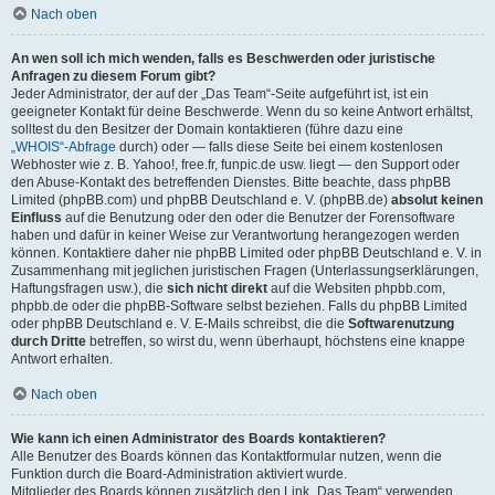
Nach oben
An wen soll ich mich wenden, falls es Beschwerden oder juristische
Anfragen zu diesem Forum gibt?
Jeder Administrator, der auf der „Das Team“-Seite aufgeführt ist, ist ein
geeigneter Kontakt für deine Beschwerde. Wenn du so keine Antwort erhältst,
solltest du den Besitzer der Domain kontaktieren (führe dazu eine
„WHOIS“-Abfrage
durch) oder — falls diese Seite bei einem kostenlosen
Webhoster wie z. B. Yahoo!, free.fr, funpic.de usw. liegt — den Support oder
den Abuse-Kontakt des betreffenden Dienstes. Bitte beachte, dass phpBB
Limited (phpBB.com) und phpBB Deutschland e. V. (phpBB.de)
absolut keinen
Einfluss
auf die Benutzung oder den oder die Benutzer der Forensoftware
haben und dafür in keiner Weise zur Verantwortung herangezogen werden
können. Kontaktiere daher nie phpBB Limited oder phpBB Deutschland e. V. in
Zusammenhang mit jeglichen juristischen Fragen (Unterlassungserklärungen,
Haftungsfragen usw.), die
sich nicht direkt
auf die Websiten phpbb.com,
phpbb.de oder die phpBB-Software selbst beziehen. Falls du phpBB Limited
oder phpBB Deutschland e. V. E-Mails schreibst, die die
Softwarenutzung
durch Dritte
betreffen, so wirst du, wenn überhaupt, höchstens eine knappe
Antwort erhalten.
Nach oben
Wie kann ich einen Administrator des Boards kontaktieren?
Alle Benutzer des Boards können das Kontaktformular nutzen, wenn die
Funktion durch die Board-Administration aktiviert wurde.
Mitglieder des Boards können zusätzlich den Link „Das Team“ verwenden.