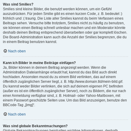
Was sind Smilies?
Smilies sind kleine Bilder, die benutzt werden können, um ein Gefühl
auszudrücken. Für jeden Smilie gibt es einen kurzen Code, z. B. bedeutet :)
fröhlich und :( traurig. Die Liste aller Smilies kannst du beim Verfassen eines
Beitrags sehen. Versuche bitte trotzdem, Smilies nicht zu häufig zu benutzen,
sie können einen Beitrag schnell unlesbar machen und ein Moderator könnte
deshalb deinen Beitrag entsprechend überarbeiten oder gar komplett löschen.
Die Board-Administration kann auch die Anzahl der Smilies begrenzen, die du
in einem Beitrag benutzen kannst.
Nach oben
Kann ich Bilder in meine Beiträge einfügen?
Ja, Bilder können in deinem Beitrag angezeigt werden. Wenn die
Administration Dateianhänge erlaubt hat, kannst du das Bild auch direkt
hochladen. Ansonsten musst du zu einem Bild verlinken, das auf einem
öffentlich zugänglichen Server liegt, z. B. http://www.domain.tld/mein-bild.gif.
Du kannst weder Bilder verlinken, die sich auf deinem eigenen PC befinden
(außer es ist ein öffentlich zugänglicher Server), noch zu Bildern, die nur nach
einer Anmeldung verfügbar sind, z. B. Hotmail- oder Yahoo-Mailboxen, mit
einem Passwort geschützte Seiten usw. Um das Bild anzuzeigen, benutze den
BBCode-Tag „[img]“.
Nach oben
Was sind globale Bekanntmachungen?
Globale Bekanntmachungen beinhalten wichtige Informationen, deshalb