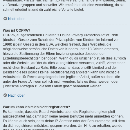
Avatarbilder, Private Nachrichten, E-Mail-Versand an andere Mitglieder, Beitritt
zu Benutzergruppen und so weiter. Wir empfehlen dir eine Anmeldung, da sie
schnell erledigt ist und dir zahlreiche Vorteile bietet.
Nach oben
Was ist COPPA?
COPPA, ausgeschrieben Children’s Online Privacy Protection Act of 1998
(deutsch: Gesetz zum Schutz der Privatsphäre von Kindern im Internet von
1998) ist ein Gesetz in den USA, welches festlegt, dass Websites, die
möglicherweise persönliche Daten von Kindern unter 13 Jahren erheben,
hierzu die Zustimmung der Eltern beziehungsweise des oder der
Erziehungsberechtigten benötigen. Wenn du dir unsicher bist, ob dies auf dich
oder die Website, auf der du dich zu registrieren versuchst, zutrifft, ziehe einen
rechtlichen Beistand zu Rate. Bitte beachte, dass phpBB Limited und der
Besitzer dieses Boards keine Rechtsberatung anbieten kann und nicht die
Anlaufstelle für Rechtsangelegenheiten jeglicher Art ist; außer solchen, die
unter der Frage „An wen soll ich mich wenden, falls es Beschwerden oder
juristische Anfragen zu diesem Forum gibt?“ behandelt werden.
Nach oben
Warum kann ich mich nicht registrieren?
Es kann sein, dass die Board-Administration die Registrierung komplett
ausgeschaltet hat, damit sich keine neuen Benutzer mehr anmelden können.
Es könnte auch sein, dass deine IP-Adresse oder der Benutzername, mit dem
du dich registrieren möchtest, gesperrt wurden. Um Hilfe zu erhalten, wende