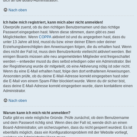
dich an die Board-Administration.
Nach oben
Ich habe mich registriert, kann mich aber nicht anmelden!
Überprüfe zuerst, ob du den richtigen Benutzernamen und das richtige
Passwort eingegeben hast. Wenn diese stimmen, dann gibt es zwei
Möglichkeiten. Wenn
COPPA
aktiviert ist und du angegeben hast, dass du
unter 13 Jahre alt bist, musst du bzw. einer deiner Eltern oder deiner
Erziehungsberechtigten den Anweisungen folgen, die du erhalten hast. Wenn
dies nicht der Fall ist, muss dein Benutzerkonto vielleicht aktiviert werden. Bei
einigen Boards müssen alle neu angemeldeten Mitglieder erst freigeschaltet
werden – entweder musst du dies selbst erledigen oder ein Administrator. Bei
der Registrierung wurde dir mitgeteilt, ob eine Aktivierung nötig ist oder nicht.
Wenn du eine E-Mail erhalten hast, folge den dort enthaltenen Anweisungen.
Ansonsten prüfe, ob du deine E-Mail-Adresse korrekt eingegeben hast oder
die E-Mail von einem Spam-Filter blockiert wurde. Wenn du dir sicher bist,
dass deine E-Mail-Adresse korrekt eingegeben wurde, dann kontaktiere einen
Administrator.
Nach oben
Warum kann ich mich nicht anmelden?
Dafür gibt es viele mögliche Gründe. Prüfe zunächst, ob dein Benutzername
und dein Passwort richtig sind. Wenn dies der Fall ist, wende dich an einen
Board-Administrator, um sicherzugehen, dass du nicht gesperrt wurdest. Es ist
ebenfalls möglich, dass ein Konfigurationsproblem mit der Website vorliegt,