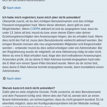
dich an die Board-Administration.
Nach oben
Ich habe mich registriert, kann mich aber nicht anmelden!
Überprüfe zuerst, ob du den richtigen Benutzernamen und das richtige
Passwort eingegeben hast. Wenn diese stimmen, dann gibt es zwei
Möglichkeiten. Wenn
COPPA
aktiviert ist und du angegeben hast, dass du
unter 13 Jahre alt bist, musst du bzw. einer deiner Eltern oder deiner
Erziehungsberechtigten den Anweisungen folgen, die du erhalten hast. Wenn
dies nicht der Fall ist, muss dein Benutzerkonto vielleicht aktiviert werden. Bei
einigen Boards müssen alle neu angemeldeten Mitglieder erst freigeschaltet
werden – entweder musst du dies selbst erledigen oder ein Administrator. Bei
der Registrierung wurde dir mitgeteilt, ob eine Aktivierung nötig ist oder nicht.
Wenn du eine E-Mail erhalten hast, folge den dort enthaltenen Anweisungen.
Ansonsten prüfe, ob du deine E-Mail-Adresse korrekt eingegeben hast oder
die E-Mail von einem Spam-Filter blockiert wurde. Wenn du dir sicher bist,
dass deine E-Mail-Adresse korrekt eingegeben wurde, dann kontaktiere einen
Administrator.
Nach oben
Warum kann ich mich nicht anmelden?
Dafür gibt es viele mögliche Gründe. Prüfe zunächst, ob dein Benutzername
und dein Passwort richtig sind. Wenn dies der Fall ist, wende dich an einen
Board-Administrator, um sicherzugehen, dass du nicht gesperrt wurdest. Es ist
ebenfalls möglich, dass ein Konfigurationsproblem mit der Website vorliegt,