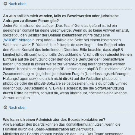
Nach oben
An wen soll ich mich wenden, falls es Beschwerden oder juristische
Anfragen zu diesem Forum gibt?
Jeder Administrator, der auf der „Das Team“-Seite aufgeführt ist, ist ein
geeigneter Kontakt für deine Beschwerde. Wenn du so keine Antwort erhältst,
solltest du den Besitzer der Domain kontaktieren (führe dazu eine
„WHOIS“-Abfrage
durch) oder — falls diese Seite bei einem kostenlosen
Webhoster wie z. B. Yahoo!, free.fr, funpic.de usw. liegt — den Support oder
den Abuse-Kontakt des betreffenden Dienstes. Bitte beachte, dass phpBB
Limited (phpBB.com) und phpBB Deutschland e. V. (phpBB.de)
absolut keinen
Einfluss
auf die Benutzung oder den oder die Benutzer der Forensoftware
haben und dafür in keiner Weise zur Verantwortung herangezogen werden
können. Kontaktiere daher nie phpBB Limited oder phpBB Deutschland e. V. in
Zusammenhang mit jeglichen juristischen Fragen (Unterlassungserklärungen,
Haftungsfragen usw.), die
sich nicht direkt
auf die Websiten phpbb.com,
phpbb.de oder die phpBB-Software selbst beziehen. Falls du phpBB Limited
oder phpBB Deutschland e. V. E-Mails schreibst, die die
Softwarenutzung
durch Dritte
betreffen, so wirst du, wenn überhaupt, höchstens eine knappe
Antwort erhalten.
Nach oben
Wie kann ich einen Administrator des Boards kontaktieren?
Alle Benutzer des Boards können das Kontaktformular nutzen, wenn die
Funktion durch die Board-Administration aktiviert wurde.
Mitglieder des Boards können zusätzlich den Link „Das Team“ verwenden.