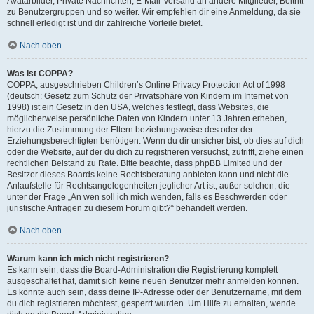
Avatarbilder, Private Nachrichten, E-Mail-Versand an andere Mitglieder, Beitritt
zu Benutzergruppen und so weiter. Wir empfehlen dir eine Anmeldung, da sie
schnell erledigt ist und dir zahlreiche Vorteile bietet.
Nach oben
Was ist COPPA?
COPPA, ausgeschrieben Children’s Online Privacy Protection Act of 1998
(deutsch: Gesetz zum Schutz der Privatsphäre von Kindern im Internet von
1998) ist ein Gesetz in den USA, welches festlegt, dass Websites, die
möglicherweise persönliche Daten von Kindern unter 13 Jahren erheben,
hierzu die Zustimmung der Eltern beziehungsweise des oder der
Erziehungsberechtigten benötigen. Wenn du dir unsicher bist, ob dies auf dich
oder die Website, auf der du dich zu registrieren versuchst, zutrifft, ziehe einen
rechtlichen Beistand zu Rate. Bitte beachte, dass phpBB Limited und der
Besitzer dieses Boards keine Rechtsberatung anbieten kann und nicht die
Anlaufstelle für Rechtsangelegenheiten jeglicher Art ist; außer solchen, die
unter der Frage „An wen soll ich mich wenden, falls es Beschwerden oder
juristische Anfragen zu diesem Forum gibt?“ behandelt werden.
Nach oben
Warum kann ich mich nicht registrieren?
Es kann sein, dass die Board-Administration die Registrierung komplett
ausgeschaltet hat, damit sich keine neuen Benutzer mehr anmelden können.
Es könnte auch sein, dass deine IP-Adresse oder der Benutzername, mit dem
du dich registrieren möchtest, gesperrt wurden. Um Hilfe zu erhalten, wende