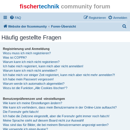
fischer
technik
community forum
FAQ
Registrieren
Anmelden
S
Website der ftcommunity
Foren-Übersicht
u
Häufig gestellte Fragen
c
h
Registrierung und Anmeldung
Wozu muss ich mich registrieren?
e
Was ist COPPA?
Warum kann ich mich nicht registrieren?
Ich habe mich registriert, kann mich aber nicht anmelden!
Warum kann ich mich nicht anmelden?
Ich habe mich vor einiger Zeit registriert, kann mich aber nicht mehr anmelden?!
Ich habe mein Passwort vergessen!
Warum werde ich automatisch abgemeldet?
Wozu ist die Funktion „Alle Cookies löschen“?
Benutzerpräferenzen und -einstellungen
Wie kann ich meine Einstellungen ändern?
Wie kann ich verhindern, dass mein Benutzername in der Online-Liste auftaucht?
Die Forenuhr geht falsch!
Ich habe die Zeitzone eingestellt, aber die Forenuhr geht immer noch falsch!
Meine Sprache steht auf diesem Board nicht zur Auswahl!
Was sind das für Bilder, die bei meinem Benutzernamen angezeigt werden?
Wie verwende ich einen Avatar?