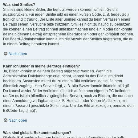
Was sind Smilies?
Smilies sind kleine Bilder, die benutzt werden können, um ein Gefühl
auszudrücken. Für jeden Smilie gibt es einen kurzen Code, z. B. bedeutet :)
fröhlich und :( traurig. Die Liste aller Smilies kannst du beim Verfassen eines
Beitrags sehen. Versuche bitte trotzdem, Smilies nicht zu häufig zu benutzen,
sie können einen Beitrag schnell unlesbar machen und ein Moderator könnte
deshalb deinen Beitrag entsprechend überarbeiten oder gar komplett löschen.
Die Board-Administration kann auch die Anzahl der Smilies begrenzen, die du
in einem Beitrag benutzen kannst.
Nach oben
Kann ich Bilder in meine Beiträge einfügen?
Ja, Bilder können in deinem Beitrag angezeigt werden. Wenn die
Administration Dateianhänge erlaubt hat, kannst du das Bild auch direkt
hochladen. Ansonsten musst du zu einem Bild verlinken, das auf einem
öffentlich zugänglichen Server liegt, z. B. http://www.domain.tld/mein-bild.gif.
Du kannst weder Bilder verlinken, die sich auf deinem eigenen PC befinden
(außer es ist ein öffentlich zugänglicher Server), noch zu Bildern, die nur nach
einer Anmeldung verfügbar sind, z. B. Hotmail- oder Yahoo-Mailboxen, mit
einem Passwort geschützte Seiten usw. Um das Bild anzuzeigen, benutze den
BBCode-Tag „[img]“.
Nach oben
Was sind globale Bekanntmachungen?
Globale Bekanntmachungen beinhalten wichtige Informationen, deshalb