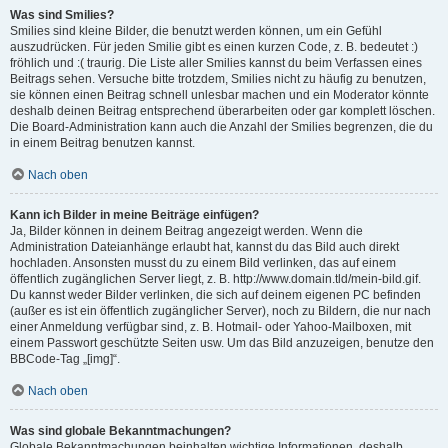
Was sind Smilies?
Smilies sind kleine Bilder, die benutzt werden können, um ein Gefühl
auszudrücken. Für jeden Smilie gibt es einen kurzen Code, z. B. bedeutet :)
fröhlich und :( traurig. Die Liste aller Smilies kannst du beim Verfassen eines
Beitrags sehen. Versuche bitte trotzdem, Smilies nicht zu häufig zu benutzen,
sie können einen Beitrag schnell unlesbar machen und ein Moderator könnte
deshalb deinen Beitrag entsprechend überarbeiten oder gar komplett löschen.
Die Board-Administration kann auch die Anzahl der Smilies begrenzen, die du
in einem Beitrag benutzen kannst.
Nach oben
Kann ich Bilder in meine Beiträge einfügen?
Ja, Bilder können in deinem Beitrag angezeigt werden. Wenn die
Administration Dateianhänge erlaubt hat, kannst du das Bild auch direkt
hochladen. Ansonsten musst du zu einem Bild verlinken, das auf einem
öffentlich zugänglichen Server liegt, z. B. http://www.domain.tld/mein-bild.gif.
Du kannst weder Bilder verlinken, die sich auf deinem eigenen PC befinden
(außer es ist ein öffentlich zugänglicher Server), noch zu Bildern, die nur nach
einer Anmeldung verfügbar sind, z. B. Hotmail- oder Yahoo-Mailboxen, mit
einem Passwort geschützte Seiten usw. Um das Bild anzuzeigen, benutze den
BBCode-Tag „[img]“.
Nach oben
Was sind globale Bekanntmachungen?
Globale Bekanntmachungen beinhalten wichtige Informationen, deshalb