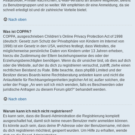
Avatarbilder, Private Nachrichten, E-Mail-Versand an andere Mitglieder, Beitritt
zu Benutzergruppen und so weiter. Wir empfehlen dir eine Anmeldung, da sie
schnell erledigt ist und dir zahlreiche Vorteile bietet.
Nach oben
Was ist COPPA?
COPPA, ausgeschrieben Children’s Online Privacy Protection Act of 1998
(deutsch: Gesetz zum Schutz der Privatsphäre von Kindern im Internet von
1998) ist ein Gesetz in den USA, welches festlegt, dass Websites, die
möglicherweise persönliche Daten von Kindern unter 13 Jahren erheben,
hierzu die Zustimmung der Eltern beziehungsweise des oder der
Erziehungsberechtigten benötigen. Wenn du dir unsicher bist, ob dies auf dich
oder die Website, auf der du dich zu registrieren versuchst, zutrifft, ziehe einen
rechtlichen Beistand zu Rate. Bitte beachte, dass phpBB Limited und der
Besitzer dieses Boards keine Rechtsberatung anbieten kann und nicht die
Anlaufstelle für Rechtsangelegenheiten jeglicher Art ist; außer solchen, die
unter der Frage „An wen soll ich mich wenden, falls es Beschwerden oder
juristische Anfragen zu diesem Forum gibt?“ behandelt werden.
Nach oben
Warum kann ich mich nicht registrieren?
Es kann sein, dass die Board-Administration die Registrierung komplett
ausgeschaltet hat, damit sich keine neuen Benutzer mehr anmelden können.
Es könnte auch sein, dass deine IP-Adresse oder der Benutzername, mit dem
du dich registrieren möchtest, gesperrt wurden. Um Hilfe zu erhalten, wende