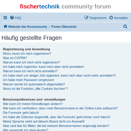
fischer
technik
community forum
FAQ
Registrieren
Anmelden
S
Website der ftcommunity
Foren-Übersicht
u
Häufig gestellte Fragen
c
h
Registrierung und Anmeldung
Wozu muss ich mich registrieren?
e
Was ist COPPA?
Warum kann ich mich nicht registrieren?
Ich habe mich registriert, kann mich aber nicht anmelden!
Warum kann ich mich nicht anmelden?
Ich habe mich vor einiger Zeit registriert, kann mich aber nicht mehr anmelden?!
Ich habe mein Passwort vergessen!
Warum werde ich automatisch abgemeldet?
Wozu ist die Funktion „Alle Cookies löschen“?
Benutzerpräferenzen und -einstellungen
Wie kann ich meine Einstellungen ändern?
Wie kann ich verhindern, dass mein Benutzername in der Online-Liste auftaucht?
Die Forenuhr geht falsch!
Ich habe die Zeitzone eingestellt, aber die Forenuhr geht immer noch falsch!
Meine Sprache steht auf diesem Board nicht zur Auswahl!
Was sind das für Bilder, die bei meinem Benutzernamen angezeigt werden?
Wie verwende ich einen Avatar?