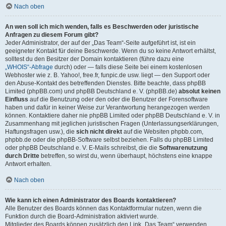
Nach oben
An wen soll ich mich wenden, falls es Beschwerden oder juristische
Anfragen zu diesem Forum gibt?
Jeder Administrator, der auf der „Das Team“-Seite aufgeführt ist, ist ein
geeigneter Kontakt für deine Beschwerde. Wenn du so keine Antwort erhältst,
solltest du den Besitzer der Domain kontaktieren (führe dazu eine
„WHOIS“-Abfrage
durch) oder — falls diese Seite bei einem kostenlosen
Webhoster wie z. B. Yahoo!, free.fr, funpic.de usw. liegt — den Support oder
den Abuse-Kontakt des betreffenden Dienstes. Bitte beachte, dass phpBB
Limited (phpBB.com) und phpBB Deutschland e. V. (phpBB.de)
absolut keinen
Einfluss
auf die Benutzung oder den oder die Benutzer der Forensoftware
haben und dafür in keiner Weise zur Verantwortung herangezogen werden
können. Kontaktiere daher nie phpBB Limited oder phpBB Deutschland e. V. in
Zusammenhang mit jeglichen juristischen Fragen (Unterlassungserklärungen,
Haftungsfragen usw.), die
sich nicht direkt
auf die Websiten phpbb.com,
phpbb.de oder die phpBB-Software selbst beziehen. Falls du phpBB Limited
oder phpBB Deutschland e. V. E-Mails schreibst, die die
Softwarenutzung
durch Dritte
betreffen, so wirst du, wenn überhaupt, höchstens eine knappe
Antwort erhalten.
Nach oben
Wie kann ich einen Administrator des Boards kontaktieren?
Alle Benutzer des Boards können das Kontaktformular nutzen, wenn die
Funktion durch die Board-Administration aktiviert wurde.
Mitglieder des Boards können zusätzlich den Link „Das Team“ verwenden.