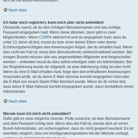
dich an die Board-Administration.
Nach oben
Ich habe mich registriert, kann mich aber nicht anmelden!
Überprüfe zuerst, ob du den richtigen Benutzernamen und das richtige
Passwort eingegeben hast. Wenn diese stimmen, dann gibt es zwei
Möglichkeiten. Wenn
COPPA
aktiviert ist und du angegeben hast, dass du
unter 13 Jahre alt bist, musst du bzw. einer deiner Eltern oder deiner
Erziehungsberechtigten den Anweisungen folgen, die du erhalten hast. Wenn
dies nicht der Fall ist, muss dein Benutzerkonto vielleicht aktiviert werden. Bei
einigen Boards müssen alle neu angemeldeten Mitglieder erst freigeschaltet
werden – entweder musst du dies selbst erledigen oder ein Administrator. Bei
der Registrierung wurde dir mitgeteilt, ob eine Aktivierung nötig ist oder nicht.
Wenn du eine E-Mail erhalten hast, folge den dort enthaltenen Anweisungen.
Ansonsten prüfe, ob du deine E-Mail-Adresse korrekt eingegeben hast oder
die E-Mail von einem Spam-Filter blockiert wurde. Wenn du dir sicher bist,
dass deine E-Mail-Adresse korrekt eingegeben wurde, dann kontaktiere einen
Administrator.
Nach oben
Warum kann ich mich nicht anmelden?
Dafür gibt es viele mögliche Gründe. Prüfe zunächst, ob dein Benutzername
und dein Passwort richtig sind. Wenn dies der Fall ist, wende dich an einen
Board-Administrator, um sicherzugehen, dass du nicht gesperrt wurdest. Es ist
ebenfalls möglich, dass ein Konfigurationsproblem mit der Website vorliegt,