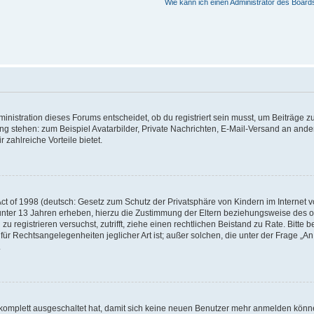
Wie kann ich einen Administrator des Board
istration dieses Forums entscheidet, ob du registriert sein musst, um Beiträge zu s
ung stehen: zum Beispiel Avatarbilder, Private Nachrichten, E-Mail-Versand an ander
 zahlreiche Vorteile bietet.
t of 1998 (deutsch: Gesetz zum Schutz der Privatsphäre von Kindern im Internet vo
unter 13 Jahren erheben, hierzu die Zustimmung der Eltern beziehungsweise des o
h zu registrieren versuchst, zutrifft, ziehe einen rechtlichen Beistand zu Rate. Bit
für Rechtsangelegenheiten jeglicher Art ist; außer solchen, die unter der Frage „
.
g komplett ausgeschaltet hat, damit sich keine neuen Benutzer mehr anmelden könn