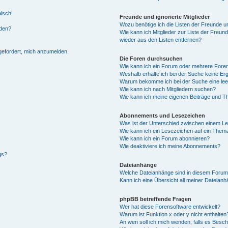
alsch!
Freunde und ignorierte Mitglieder
Wozu benötige ich die Listen der Freunde un
rden?
Wie kann ich Mitglieder zur Liste der Freund
wieder aus den Listen entfernen?
fgefordert, mich anzumelden.
Die Foren durchsuchen
Wie kann ich ein Forum oder mehrere For
Weshalb erhalte ich bei der Suche keine Er
Warum bekomme ich bei der Suche eine lee
Wie kann ich nach Mitgliedern suchen?
Wie kann ich meine eigenen Beiträge und T
Abonnements und Lesezeichen
Was ist der Unterschied zwischen einem L
Wie kann ich ein Lesezeichen auf ein Them
Wie kann ich ein Forum abonnieren?
Wie deaktiviere ich meine Abonnements?
gs?
Dateianhänge
Welche Dateianhänge sind in diesem Forum
Kann ich eine Übersicht all meiner Dateian
phpBB betreffende Fragen
Wer hat diese Forensoftware entwickelt?
Warum ist Funktion x oder y nicht enthalten
An wen soll ich mich wenden, falls es Besc