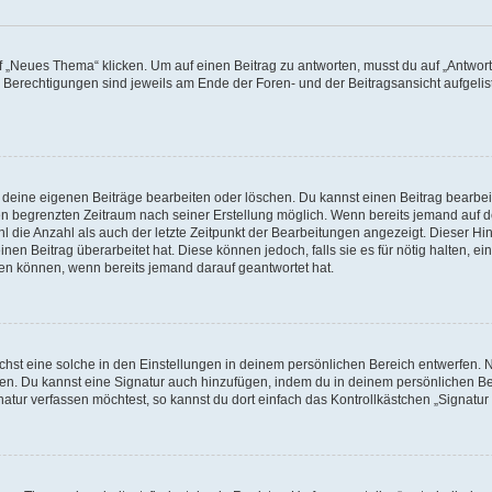
„Neues Thema“ klicken. Um auf einen Beitrag zu antworten, musst du auf „Antworte
e Berechtigungen sind jeweils am Ende der Foren- und der Beitragsansicht aufgeliste
r deine eigenen Beiträge bearbeiten oder löschen. Du kannst einen Beitrag bearbe
inen begrenzten Zeitraum nach seiner Erstellung möglich. Wenn bereits jemand auf de
 die Anzahl als auch der letzte Zeitpunkt der Bearbeitungen angezeigt. Dieser Hi
en Beitrag überarbeitet hat. Diese können jedoch, falls sie es für nötig halten, ei
hen können, wenn bereits jemand darauf geantwortet hat.
st eine solche in den Einstellungen in deinem persönlichen Bereich entwerfen. Na
eren. Du kannst eine Signatur auch hinzufügen, indem du in deinem persönlichen 
atur verfassen möchtest, so kannst du dort einfach das Kontrollkästchen „Signatu