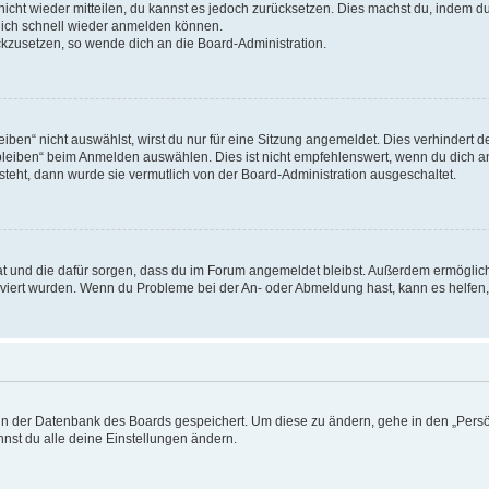
 nicht wieder mitteilen, du kannst es jedoch zurücksetzen. Dies machst du, indem 
 dich schnell wieder anmelden können.
ückzusetzen, so wende dich an die Board-Administration.
en“ nicht auswählst, wirst du nur für eine Sitzung angemeldet. Dies verhindert 
leiben“ beim Anmelden auswählen. Dies ist nicht empfehlenswert, wenn du dich an
 steht, dann wurde sie vermutlich von der Board-Administration ausgeschaltet.
 hat und die dafür sorgen, dass du im Forum angemeldet bleibst. Außerdem ermögli
tiviert wurden. Wenn du Probleme bei der An- oder Abmeldung hast, kann es helfen
n in der Datenbank des Boards gespeichert. Um diese zu ändern, gehe in den „Persö
nst du alle deine Einstellungen ändern.