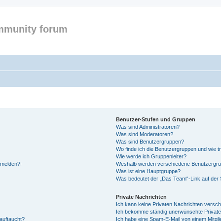
mmunity forum
Benutzer-Stufen und Gruppen
Was sind Administratoren?
Was sind Moderatoren?
Was sind Benutzergruppen?
Wo finde ich die Benutzergruppen und wie tr
Wie werde ich Gruppenleiter?
anmelden?!
Weshalb werden verschiedene Benutzergrupp
Was ist eine Hauptgruppe?
Was bedeutet der „Das Team“-Link auf der S
Private Nachrichten
Ich kann keine Privaten Nachrichten versch
Ich bekomme ständig unerwünschte Private
auftaucht?
Ich habe eine Spam-E-Mail von einem Mitgli