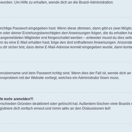
 wurden. Um Hilfe zu erhalten, wende dich an die Board-Administration.
 richtige Passwort eingegeben hast. Wenn diese stimmen, dann gibt es zwei Mögl
tern oder deiner Erziehungsberechtigten den Anweisungen folgen, die du erhalten ha
u angemeldeten Mitglieder erst freigeschaltet werden – entweder musst du dies selbs
. Wenn du eine E-Mail erhalten hast, folge den dort enthaltenen Anweisungen. Ansons
 dir sicher bist, dass deine E-Mail-Adresse korrekt eingegeben wurde, dann kontak
Benutzername und dein Passwort richtig sind. Wenn dies der Fall ist, wende dich a
ionsproblem mit der Website vorliegt, welches ein Administrator lösen muss.
icht mehr anmelden?!
erschieden Gründen deaktiviert oder gelöscht hat. Außerdem löschen viele Boards r
triere dich einfach erneut und nimm aktiv an den Diskussionen teil!