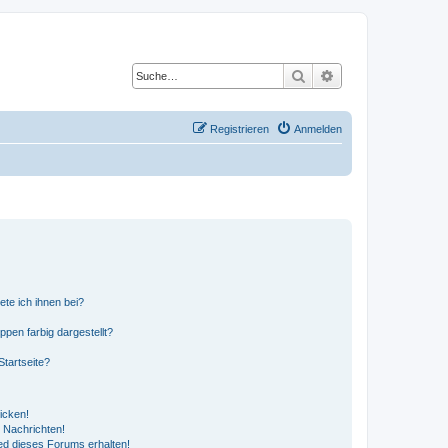
Suche
Erweiterte Suche
Registrieren
Anmelden
ete ich ihnen bei?
en farbig dargestellt?
tartseite?
icken!
 Nachrichten!
ed dieses Forums erhalten!