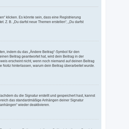
n“ klicken. Es könnte sein, dass eine Registrierung
t. Z. B. „Du darfst neue Themen erstellen“, „Du darfst
iten, indem du das „Ändere Beitrag“-Symbol für den
inen Beitrag geantwortet hat, wird dein Beitrag in der
nweis erscheint nicht, wenn noch niemand auf deinen Beitrag
ne Notiz hinterlassen, warum dein Beitrag überarbeitet wurde.
chdem du die Signatur erstellt und gespeichert hast, kannst
Bereich das standardmäßige Anhängen deiner Signatur
r anhängen“ wieder deaktivieren.