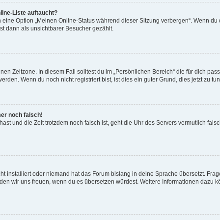
ine-Liste auftaucht?
n eine Option „Meinen Online-Status während dieser Sitzung verbergen“. Wenn du d
st dann als unsichtbarer Besucher gezählt.
en Zeitzone. In diesem Fall solltest du im „Persönlichen Bereich“ die für dich passe
den. Wenn du noch nicht registriert bist, ist dies ein guter Grund, dies jetzt zu tun
mer noch falsch!
t hast und die Zeit trotzdem noch falsch ist, geht die Uhr des Servers vermutlich fal
t installiert oder niemand hat das Forum bislang in deine Sprache übersetzt. Frag
, würden wir uns freuen, wenn du es übersetzen würdest. Weitere Informationen dazu