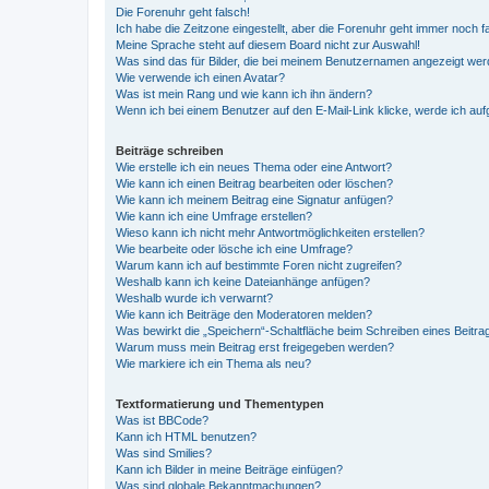
Die Forenuhr geht falsch!
Ich habe die Zeitzone eingestellt, aber die Forenuhr geht immer noch f
Meine Sprache steht auf diesem Board nicht zur Auswahl!
Was sind das für Bilder, die bei meinem Benutzernamen angezeigt we
Wie verwende ich einen Avatar?
Was ist mein Rang und wie kann ich ihn ändern?
Wenn ich bei einem Benutzer auf den E-Mail-Link klicke, werde ich au
Beiträge schreiben
Wie erstelle ich ein neues Thema oder eine Antwort?
Wie kann ich einen Beitrag bearbeiten oder löschen?
Wie kann ich meinem Beitrag eine Signatur anfügen?
Wie kann ich eine Umfrage erstellen?
Wieso kann ich nicht mehr Antwortmöglichkeiten erstellen?
Wie bearbeite oder lösche ich eine Umfrage?
Warum kann ich auf bestimmte Foren nicht zugreifen?
Weshalb kann ich keine Dateianhänge anfügen?
Weshalb wurde ich verwarnt?
Wie kann ich Beiträge den Moderatoren melden?
Was bewirkt die „Speichern“-Schaltfläche beim Schreiben eines Beitra
Warum muss mein Beitrag erst freigegeben werden?
Wie markiere ich ein Thema als neu?
Textformatierung und Thementypen
Was ist BBCode?
Kann ich HTML benutzen?
Was sind Smilies?
Kann ich Bilder in meine Beiträge einfügen?
Was sind globale Bekanntmachungen?