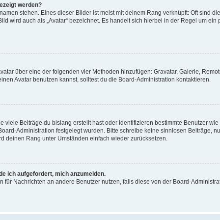
gezeigt werden?
amen stehen. Eines dieser Bilder ist meist mit deinem Rang verknüpft: Oft sind di
ld wird auch als „Avatar“ bezeichnet. Es handelt sich hierbei in der Regel um ein
 Avatar über eine der folgenden vier Methoden hinzufügen: Gravatar, Galerie, Rem
en Avatar benutzen kannst, solltest du die Board-Administration kontaktieren.
viele Beiträge du bislang erstellt hast oder identifizieren bestimmte Benutzer w
 Board-Administration festgelegt wurden. Bitte schreibe keine sinnlosen Beiträge
wird deinen Rang unter Umständen einfach wieder zurücksetzen.
rde ich aufgefordert, mich anzumelden.
ion für Nachrichten an andere Benutzer nutzen, falls diese von der Board-Administ