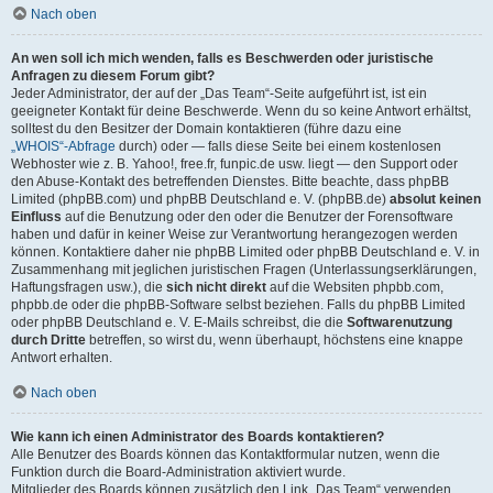
Nach oben
An wen soll ich mich wenden, falls es Beschwerden oder juristische
Anfragen zu diesem Forum gibt?
Jeder Administrator, der auf der „Das Team“-Seite aufgeführt ist, ist ein
geeigneter Kontakt für deine Beschwerde. Wenn du so keine Antwort erhältst,
solltest du den Besitzer der Domain kontaktieren (führe dazu eine
„WHOIS“-Abfrage
durch) oder — falls diese Seite bei einem kostenlosen
Webhoster wie z. B. Yahoo!, free.fr, funpic.de usw. liegt — den Support oder
den Abuse-Kontakt des betreffenden Dienstes. Bitte beachte, dass phpBB
Limited (phpBB.com) und phpBB Deutschland e. V. (phpBB.de)
absolut keinen
Einfluss
auf die Benutzung oder den oder die Benutzer der Forensoftware
haben und dafür in keiner Weise zur Verantwortung herangezogen werden
können. Kontaktiere daher nie phpBB Limited oder phpBB Deutschland e. V. in
Zusammenhang mit jeglichen juristischen Fragen (Unterlassungserklärungen,
Haftungsfragen usw.), die
sich nicht direkt
auf die Websiten phpbb.com,
phpbb.de oder die phpBB-Software selbst beziehen. Falls du phpBB Limited
oder phpBB Deutschland e. V. E-Mails schreibst, die die
Softwarenutzung
durch Dritte
betreffen, so wirst du, wenn überhaupt, höchstens eine knappe
Antwort erhalten.
Nach oben
Wie kann ich einen Administrator des Boards kontaktieren?
Alle Benutzer des Boards können das Kontaktformular nutzen, wenn die
Funktion durch die Board-Administration aktiviert wurde.
Mitglieder des Boards können zusätzlich den Link „Das Team“ verwenden.