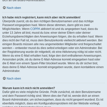
dich an die Board-Administration.
Nach oben
Ich habe mich registriert, kann mich aber nicht anmelden!
Überprüfe zuerst, ob du den richtigen Benutzernamen und das richtige
Passwort eingegeben hast. Wenn diese stimmen, dann gibt es zwei
Möglichkeiten. Wenn
COPPA
aktiviert ist und du angegeben hast, dass du
unter 13 Jahre alt bist, musst du bzw. einer deiner Eltern oder deiner
Erziehungsberechtigten den Anweisungen folgen, die du erhalten hast. Wenn
dies nicht der Fall ist, muss dein Benutzerkonto vielleicht aktiviert werden. Bei
einigen Boards müssen alle neu angemeldeten Mitglieder erst freigeschaltet
werden – entweder musst du dies selbst erledigen oder ein Administrator. Bei
der Registrierung wurde dir mitgeteilt, ob eine Aktivierung nötig ist oder nicht.
Wenn du eine E-Mail erhalten hast, folge den dort enthaltenen Anweisungen.
Ansonsten prüfe, ob du deine E-Mail-Adresse korrekt eingegeben hast oder
die E-Mail von einem Spam-Filter blockiert wurde. Wenn du dir sicher bist,
dass deine E-Mail-Adresse korrekt eingegeben wurde, dann kontaktiere einen
Administrator.
Nach oben
Warum kann ich mich nicht anmelden?
Dafür gibt es viele mögliche Gründe. Prüfe zunächst, ob dein Benutzername
und dein Passwort richtig sind. Wenn dies der Fall ist, wende dich an einen
Board-Administrator, um sicherzugehen, dass du nicht gesperrt wurdest. Es ist
ebenfalls möglich, dass ein Konfigurationsproblem mit der Website vorliegt,