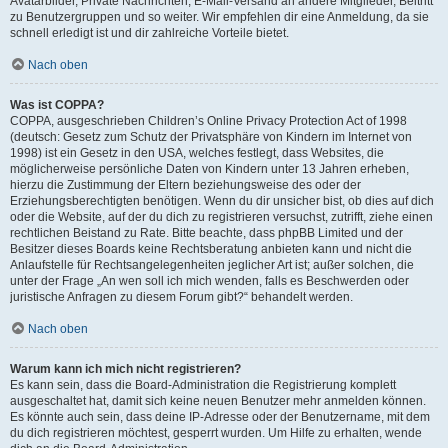
Avatarbilder, Private Nachrichten, E-Mail-Versand an andere Mitglieder, Beitritt
zu Benutzergruppen und so weiter. Wir empfehlen dir eine Anmeldung, da sie
schnell erledigt ist und dir zahlreiche Vorteile bietet.
Nach oben
Was ist COPPA?
COPPA, ausgeschrieben Children’s Online Privacy Protection Act of 1998
(deutsch: Gesetz zum Schutz der Privatsphäre von Kindern im Internet von
1998) ist ein Gesetz in den USA, welches festlegt, dass Websites, die
möglicherweise persönliche Daten von Kindern unter 13 Jahren erheben,
hierzu die Zustimmung der Eltern beziehungsweise des oder der
Erziehungsberechtigten benötigen. Wenn du dir unsicher bist, ob dies auf dich
oder die Website, auf der du dich zu registrieren versuchst, zutrifft, ziehe einen
rechtlichen Beistand zu Rate. Bitte beachte, dass phpBB Limited und der
Besitzer dieses Boards keine Rechtsberatung anbieten kann und nicht die
Anlaufstelle für Rechtsangelegenheiten jeglicher Art ist; außer solchen, die
unter der Frage „An wen soll ich mich wenden, falls es Beschwerden oder
juristische Anfragen zu diesem Forum gibt?“ behandelt werden.
Nach oben
Warum kann ich mich nicht registrieren?
Es kann sein, dass die Board-Administration die Registrierung komplett
ausgeschaltet hat, damit sich keine neuen Benutzer mehr anmelden können.
Es könnte auch sein, dass deine IP-Adresse oder der Benutzername, mit dem
du dich registrieren möchtest, gesperrt wurden. Um Hilfe zu erhalten, wende