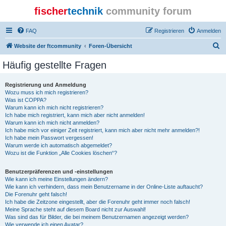
fischer
technik
community forum
FAQ
Registrieren
Anmelden
S
Website der ftcommunity
Foren-Übersicht
u
Häufig gestellte Fragen
c
h
Registrierung und Anmeldung
Wozu muss ich mich registrieren?
e
Was ist COPPA?
Warum kann ich mich nicht registrieren?
Ich habe mich registriert, kann mich aber nicht anmelden!
Warum kann ich mich nicht anmelden?
Ich habe mich vor einiger Zeit registriert, kann mich aber nicht mehr anmelden?!
Ich habe mein Passwort vergessen!
Warum werde ich automatisch abgemeldet?
Wozu ist die Funktion „Alle Cookies löschen“?
Benutzerpräferenzen und -einstellungen
Wie kann ich meine Einstellungen ändern?
Wie kann ich verhindern, dass mein Benutzername in der Online-Liste auftaucht?
Die Forenuhr geht falsch!
Ich habe die Zeitzone eingestellt, aber die Forenuhr geht immer noch falsch!
Meine Sprache steht auf diesem Board nicht zur Auswahl!
Was sind das für Bilder, die bei meinem Benutzernamen angezeigt werden?
Wie verwende ich einen Avatar?