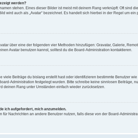
gezeigt werden?
amen stehen. Eines dieser Bilder ist meist mit deinem Rang verknüpft: Oft sind di
ld wird auch als „Avatar“ bezeichnet. Es handelt sich hierbei in der Regel um ein
 Avatar über eine der folgenden vier Methoden hinzufügen: Gravatar, Galerie, Rem
en Avatar benutzen kannst, solltest du die Board-Administration kontaktieren.
viele Beiträge du bislang erstellt hast oder identifizieren bestimmte Benutzer w
 Board-Administration festgelegt wurden. Bitte schreibe keine sinnlosen Beiträge
wird deinen Rang unter Umständen einfach wieder zurücksetzen.
rde ich aufgefordert, mich anzumelden.
ion für Nachrichten an andere Benutzer nutzen, falls diese von der Board-Administ