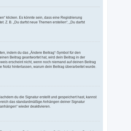
n“ klicken. Es könnte sein, dass eine Registrierung
t. Z. B. „Du darfst neue Themen erstellen“, „Du darfst
iten, indem du das „Ändere Beitrag“-Symbol für den
inen Beitrag geantwortet hat, wird dein Beitrag in der
nweis erscheint nicht, wenn noch niemand auf deinen Beitrag
ne Notiz hinterlassen, warum dein Beitrag überarbeitet wurde.
chdem du die Signatur erstellt und gespeichert hast, kannst
Bereich das standardmäßige Anhängen deiner Signatur
r anhängen“ wieder deaktivieren.