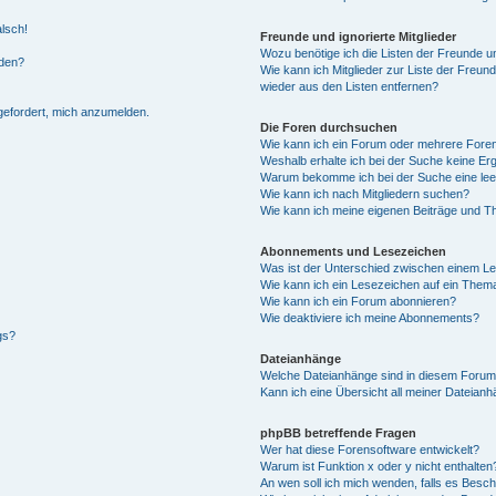
alsch!
Freunde und ignorierte Mitglieder
Wozu benötige ich die Listen der Freunde un
rden?
Wie kann ich Mitglieder zur Liste der Freund
wieder aus den Listen entfernen?
fgefordert, mich anzumelden.
Die Foren durchsuchen
Wie kann ich ein Forum oder mehrere For
Weshalb erhalte ich bei der Suche keine Er
Warum bekomme ich bei der Suche eine lee
Wie kann ich nach Mitgliedern suchen?
Wie kann ich meine eigenen Beiträge und T
Abonnements und Lesezeichen
Was ist der Unterschied zwischen einem L
Wie kann ich ein Lesezeichen auf ein Them
Wie kann ich ein Forum abonnieren?
Wie deaktiviere ich meine Abonnements?
gs?
Dateianhänge
Welche Dateianhänge sind in diesem Forum
Kann ich eine Übersicht all meiner Dateian
phpBB betreffende Fragen
Wer hat diese Forensoftware entwickelt?
Warum ist Funktion x oder y nicht enthalten
An wen soll ich mich wenden, falls es Besc