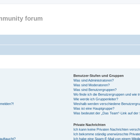
mmunity forum
Benutzer-Stufen und Gruppen
Was sind Administratoren?
Was sind Moderatoren?
Was sind Benutzergruppen?
Wo finde ich die Benutzergruppen und wie tr
Wie werde ich Gruppenleiter?
anmelden?!
Weshalb werden verschiedene Benutzergrupp
Was ist eine Hauptgruppe?
Was bedeutet der „Das Team“-Link auf der S
Private Nachrichten
Ich kann keine Privaten Nachrichten versch
Ich bekomme ständig unerwünschte Private
auftaucht?
Ich habe eine Spam-E-Mail von einem Mitgli