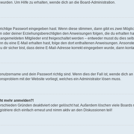
 wurden. Um Hilfe zu erhalten, wende dich an die Board-Administration.
 richtige Passwort eingegeben hast. Wenn diese stimmen, dann gibt es zwei Mögl
tern oder deiner Erziehungsberechtigten den Anweisungen folgen, die du erhalten ha
u angemeldeten Mitglieder erst freigeschaltet werden – entweder musst du dies selbs
. Wenn du eine E-Mail erhalten hast, folge den dort enthaltenen Anweisungen. Ansons
 dir sicher bist, dass deine E-Mail-Adresse korrekt eingegeben wurde, dann kontak
Benutzername und dein Passwort richtig sind. Wenn dies der Fall ist, wende dich a
ionsproblem mit der Website vorliegt, welches ein Administrator lösen muss.
icht mehr anmelden?!
erschieden Gründen deaktiviert oder gelöscht hat. Außerdem löschen viele Boards r
triere dich einfach erneut und nimm aktiv an den Diskussionen teil!