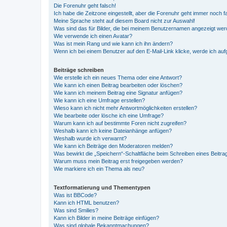
Die Forenuhr geht falsch!
Ich habe die Zeitzone eingestellt, aber die Forenuhr geht immer noch f
Meine Sprache steht auf diesem Board nicht zur Auswahl!
Was sind das für Bilder, die bei meinem Benutzernamen angezeigt we
Wie verwende ich einen Avatar?
Was ist mein Rang und wie kann ich ihn ändern?
Wenn ich bei einem Benutzer auf den E-Mail-Link klicke, werde ich au
Beiträge schreiben
Wie erstelle ich ein neues Thema oder eine Antwort?
Wie kann ich einen Beitrag bearbeiten oder löschen?
Wie kann ich meinem Beitrag eine Signatur anfügen?
Wie kann ich eine Umfrage erstellen?
Wieso kann ich nicht mehr Antwortmöglichkeiten erstellen?
Wie bearbeite oder lösche ich eine Umfrage?
Warum kann ich auf bestimmte Foren nicht zugreifen?
Weshalb kann ich keine Dateianhänge anfügen?
Weshalb wurde ich verwarnt?
Wie kann ich Beiträge den Moderatoren melden?
Was bewirkt die „Speichern“-Schaltfläche beim Schreiben eines Beitra
Warum muss mein Beitrag erst freigegeben werden?
Wie markiere ich ein Thema als neu?
Textformatierung und Thementypen
Was ist BBCode?
Kann ich HTML benutzen?
Was sind Smilies?
Kann ich Bilder in meine Beiträge einfügen?
Was sind globale Bekanntmachungen?