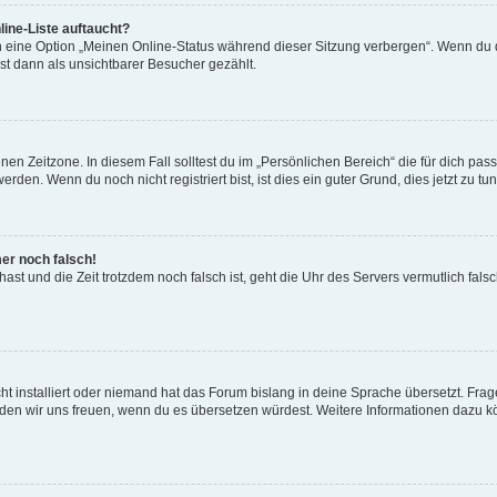
ine-Liste auftaucht?
n eine Option „Meinen Online-Status während dieser Sitzung verbergen“. Wenn du d
st dann als unsichtbarer Besucher gezählt.
en Zeitzone. In diesem Fall solltest du im „Persönlichen Bereich“ die für dich passe
den. Wenn du noch nicht registriert bist, ist dies ein guter Grund, dies jetzt zu tun
mer noch falsch!
t hast und die Zeit trotzdem noch falsch ist, geht die Uhr des Servers vermutlich fal
t installiert oder niemand hat das Forum bislang in deine Sprache übersetzt. Frag
, würden wir uns freuen, wenn du es übersetzen würdest. Weitere Informationen dazu