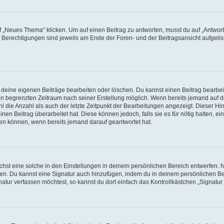
„Neues Thema“ klicken. Um auf einen Beitrag zu antworten, musst du auf „Antworte
e Berechtigungen sind jeweils am Ende der Foren- und der Beitragsansicht aufgeliste
r deine eigenen Beiträge bearbeiten oder löschen. Du kannst einen Beitrag bearbe
inen begrenzten Zeitraum nach seiner Erstellung möglich. Wenn bereits jemand auf de
 die Anzahl als auch der letzte Zeitpunkt der Bearbeitungen angezeigt. Dieser Hi
en Beitrag überarbeitet hat. Diese können jedoch, falls sie es für nötig halten, ei
hen können, wenn bereits jemand darauf geantwortet hat.
st eine solche in den Einstellungen in deinem persönlichen Bereich entwerfen. Na
eren. Du kannst eine Signatur auch hinzufügen, indem du in deinem persönlichen 
atur verfassen möchtest, so kannst du dort einfach das Kontrollkästchen „Signatu