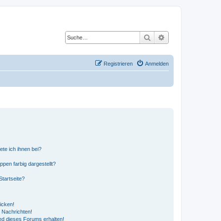
Suche
Erweiterte Suche
Registrieren
Anmelden
ete ich ihnen bei?
en farbig dargestellt?
tartseite?
icken!
 Nachrichten!
ed dieses Forums erhalten!