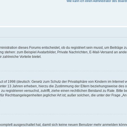
Wie kann ich einen Administrator des Board
istration dieses Forums entscheidet, ob du registriert sein musst, um Beiträge zu s
ung stehen: zum Beispiel Avatarbilder, Private Nachrichten, E-Mail-Versand an ander
 zahlreiche Vorteile bietet.
t of 1998 (deutsch: Gesetz zum Schutz der Privatsphäre von Kindern im Internet vo
unter 13 Jahren erheben, hierzu die Zustimmung der Eltern beziehungsweise des o
h zu registrieren versuchst, zutrifft, ziehe einen rechtlichen Beistand zu Rate. Bit
für Rechtsangelegenheiten jeglicher Art ist; außer solchen, die unter der Frage „
.
g komplett ausgeschaltet hat, damit sich keine neuen Benutzer mehr anmelden könn