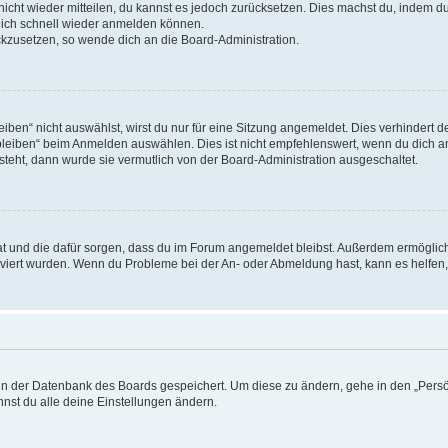
 nicht wieder mitteilen, du kannst es jedoch zurücksetzen. Dies machst du, indem 
 dich schnell wieder anmelden können.
ückzusetzen, so wende dich an die Board-Administration.
en“ nicht auswählst, wirst du nur für eine Sitzung angemeldet. Dies verhindert 
leiben“ beim Anmelden auswählen. Dies ist nicht empfehlenswert, wenn du dich an
 steht, dann wurde sie vermutlich von der Board-Administration ausgeschaltet.
 hat und die dafür sorgen, dass du im Forum angemeldet bleibst. Außerdem ermögli
tiviert wurden. Wenn du Probleme bei der An- oder Abmeldung hast, kann es helfen
n in der Datenbank des Boards gespeichert. Um diese zu ändern, gehe in den „Persö
nst du alle deine Einstellungen ändern.