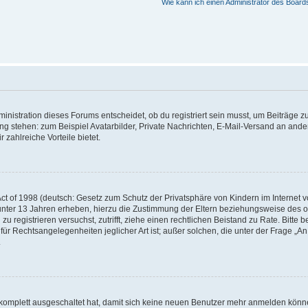
Wie kann ich einen Administrator des Board
istration dieses Forums entscheidet, ob du registriert sein musst, um Beiträge zu s
ung stehen: zum Beispiel Avatarbilder, Private Nachrichten, E-Mail-Versand an ander
 zahlreiche Vorteile bietet.
t of 1998 (deutsch: Gesetz zum Schutz der Privatsphäre von Kindern im Internet vo
unter 13 Jahren erheben, hierzu die Zustimmung der Eltern beziehungsweise des o
h zu registrieren versuchst, zutrifft, ziehe einen rechtlichen Beistand zu Rate. Bit
für Rechtsangelegenheiten jeglicher Art ist; außer solchen, die unter der Frage „
.
g komplett ausgeschaltet hat, damit sich keine neuen Benutzer mehr anmelden könn