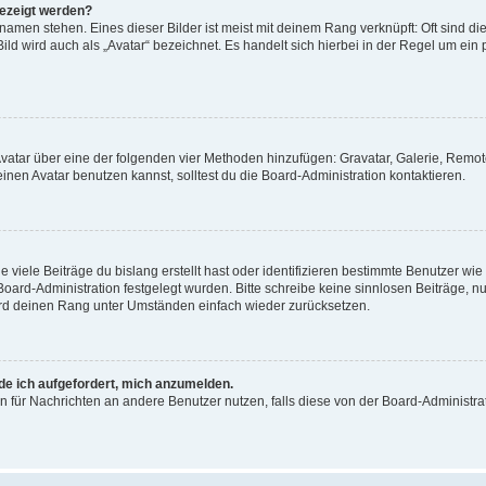
gezeigt werden?
amen stehen. Eines dieser Bilder ist meist mit deinem Rang verknüpft: Oft sind di
ld wird auch als „Avatar“ bezeichnet. Es handelt sich hierbei in der Regel um ein
 Avatar über eine der folgenden vier Methoden hinzufügen: Gravatar, Galerie, Rem
en Avatar benutzen kannst, solltest du die Board-Administration kontaktieren.
viele Beiträge du bislang erstellt hast oder identifizieren bestimmte Benutzer w
 Board-Administration festgelegt wurden. Bitte schreibe keine sinnlosen Beiträge
wird deinen Rang unter Umständen einfach wieder zurücksetzen.
rde ich aufgefordert, mich anzumelden.
ion für Nachrichten an andere Benutzer nutzen, falls diese von der Board-Administ