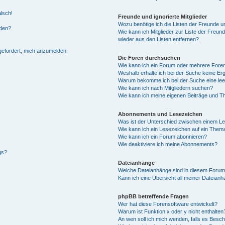
alsch!
Freunde und ignorierte Mitglieder
Wozu benötige ich die Listen der Freunde un
rden?
Wie kann ich Mitglieder zur Liste der Freund
wieder aus den Listen entfernen?
fgefordert, mich anzumelden.
Die Foren durchsuchen
Wie kann ich ein Forum oder mehrere For
Weshalb erhalte ich bei der Suche keine Er
Warum bekomme ich bei der Suche eine lee
Wie kann ich nach Mitgliedern suchen?
Wie kann ich meine eigenen Beiträge und T
Abonnements und Lesezeichen
Was ist der Unterschied zwischen einem L
Wie kann ich ein Lesezeichen auf ein Them
Wie kann ich ein Forum abonnieren?
Wie deaktiviere ich meine Abonnements?
gs?
Dateianhänge
Welche Dateianhänge sind in diesem Forum
Kann ich eine Übersicht all meiner Dateian
phpBB betreffende Fragen
Wer hat diese Forensoftware entwickelt?
Warum ist Funktion x oder y nicht enthalten
An wen soll ich mich wenden, falls es Besc