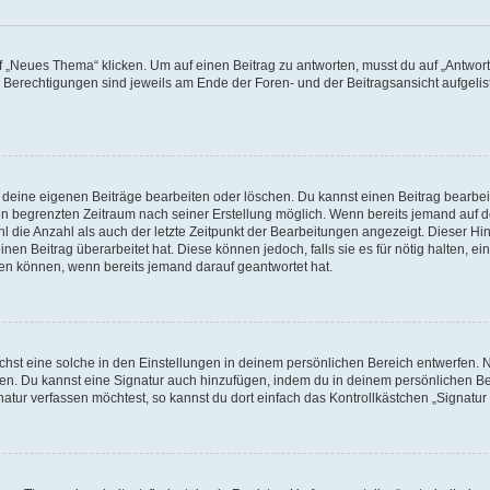
„Neues Thema“ klicken. Um auf einen Beitrag zu antworten, musst du auf „Antworte
e Berechtigungen sind jeweils am Ende der Foren- und der Beitragsansicht aufgeliste
r deine eigenen Beiträge bearbeiten oder löschen. Du kannst einen Beitrag bearbe
inen begrenzten Zeitraum nach seiner Erstellung möglich. Wenn bereits jemand auf de
 die Anzahl als auch der letzte Zeitpunkt der Bearbeitungen angezeigt. Dieser Hi
en Beitrag überarbeitet hat. Diese können jedoch, falls sie es für nötig halten, ei
hen können, wenn bereits jemand darauf geantwortet hat.
st eine solche in den Einstellungen in deinem persönlichen Bereich entwerfen. Na
eren. Du kannst eine Signatur auch hinzufügen, indem du in deinem persönlichen 
atur verfassen möchtest, so kannst du dort einfach das Kontrollkästchen „Signatu