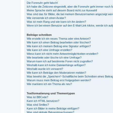
Die Forenuhr geht falsch!
Ich habe die Zeitzone eingestellt, aber die Forenuhr geht immer noch f
Meine Sprache steht auf diesem Board nicht zur Auswahl!
Was sind das für Bilder, die bei meinem Benutzernamen angezeigt we
Wie verwende ich einen Avatar?
Was ist mein Rang und wie kann ich ihn ändern?
Wenn ich bei einem Benutzer auf den E-Mail-Link klicke, werde ich au
Beiträge schreiben
Wie erstelle ich ein neues Thema oder eine Antwort?
Wie kann ich einen Beitrag bearbeiten oder löschen?
Wie kann ich meinem Beitrag eine Signatur anfügen?
Wie kann ich eine Umfrage erstellen?
Wieso kann ich nicht mehr Antwortmöglichkeiten erstellen?
Wie bearbeite oder lösche ich eine Umfrage?
Warum kann ich auf bestimmte Foren nicht zugreifen?
Weshalb kann ich keine Dateianhänge anfügen?
Weshalb wurde ich verwarnt?
Wie kann ich Beiträge den Moderatoren melden?
Was bewirkt die „Speichern“-Schaltfläche beim Schreiben eines Beitra
Warum muss mein Beitrag erst freigegeben werden?
Wie markiere ich ein Thema als neu?
Textformatierung und Thementypen
Was ist BBCode?
Kann ich HTML benutzen?
Was sind Smilies?
Kann ich Bilder in meine Beiträge einfügen?
Was sind globale Bekanntmachungen?