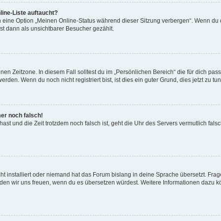
ine-Liste auftaucht?
n eine Option „Meinen Online-Status während dieser Sitzung verbergen“. Wenn du d
st dann als unsichtbarer Besucher gezählt.
en Zeitzone. In diesem Fall solltest du im „Persönlichen Bereich“ die für dich passe
den. Wenn du noch nicht registriert bist, ist dies ein guter Grund, dies jetzt zu tun
mer noch falsch!
t hast und die Zeit trotzdem noch falsch ist, geht die Uhr des Servers vermutlich fal
t installiert oder niemand hat das Forum bislang in deine Sprache übersetzt. Frag
, würden wir uns freuen, wenn du es übersetzen würdest. Weitere Informationen dazu