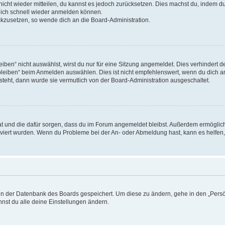
 nicht wieder mitteilen, du kannst es jedoch zurücksetzen. Dies machst du, indem 
 dich schnell wieder anmelden können.
ückzusetzen, so wende dich an die Board-Administration.
en“ nicht auswählst, wirst du nur für eine Sitzung angemeldet. Dies verhindert 
leiben“ beim Anmelden auswählen. Dies ist nicht empfehlenswert, wenn du dich an
 steht, dann wurde sie vermutlich von der Board-Administration ausgeschaltet.
 hat und die dafür sorgen, dass du im Forum angemeldet bleibst. Außerdem ermögli
tiviert wurden. Wenn du Probleme bei der An- oder Abmeldung hast, kann es helfen
n in der Datenbank des Boards gespeichert. Um diese zu ändern, gehe in den „Persö
nst du alle deine Einstellungen ändern.