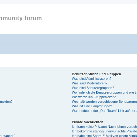
mmunity forum
Benutzer-Stufen und Gruppen
Was sind Administratoren?
Was sind Moderatoren?
Was sind Benutzergruppen?
Wo finde ich die Benutzergruppen und wie tr
Wie werde ich Gruppenleiter?
anmelden?!
Weshalb werden verschiedene Benutzergrupp
Was ist eine Hauptgruppe?
Was bedeutet der „Das Team“-Link auf der S
Private Nachrichten
Ich kann keine Privaten Nachrichten versch
Ich bekomme ständig unerwünschte Private
auftaucht?
Ich habe eine Spam-E-Mail von einem Mitgli