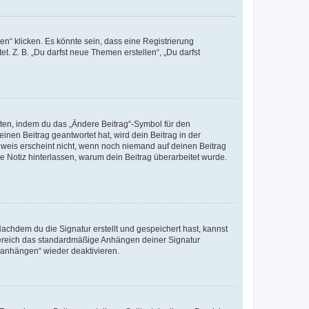
n“ klicken. Es könnte sein, dass eine Registrierung
t. Z. B. „Du darfst neue Themen erstellen“, „Du darfst
iten, indem du das „Ändere Beitrag“-Symbol für den
inen Beitrag geantwortet hat, wird dein Beitrag in der
nweis erscheint nicht, wenn noch niemand auf deinen Beitrag
ne Notiz hinterlassen, warum dein Beitrag überarbeitet wurde.
chdem du die Signatur erstellt und gespeichert hast, kannst
Bereich das standardmäßige Anhängen deiner Signatur
r anhängen“ wieder deaktivieren.