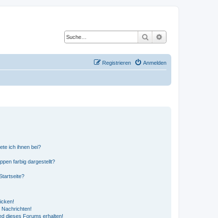
Suche
Erweiterte Suche
Registrieren
Anmelden
ete ich ihnen bei?
en farbig dargestellt?
tartseite?
icken!
 Nachrichten!
ed dieses Forums erhalten!