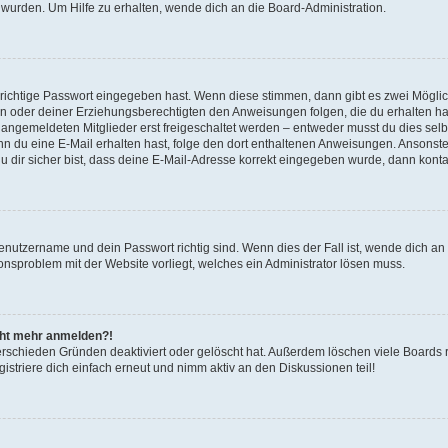
 wurden. Um Hilfe zu erhalten, wende dich an die Board-Administration.
 richtige Passwort eingegeben hast. Wenn diese stimmen, dann gibt es zwei Mögl
tern oder deiner Erziehungsberechtigten den Anweisungen folgen, die du erhalten ha
u angemeldeten Mitglieder erst freigeschaltet werden – entweder musst du dies selbs
. Wenn du eine E-Mail erhalten hast, folge den dort enthaltenen Anweisungen. Ansons
 dir sicher bist, dass deine E-Mail-Adresse korrekt eingegeben wurde, dann kontak
Benutzername und dein Passwort richtig sind. Wenn dies der Fall ist, wende dich a
ionsproblem mit der Website vorliegt, welches ein Administrator lösen muss.
icht mehr anmelden?!
erschieden Gründen deaktiviert oder gelöscht hat. Außerdem löschen viele Boards r
triere dich einfach erneut und nimm aktiv an den Diskussionen teil!