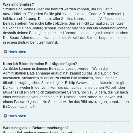
Was sind Smilies?
Smilies sind kleine Bilder, die benutzt werden können, um ein Gefühl
auszudrücken. Für jeden Smilie gibt es einen kurzen Code, z. B. bedeutet :)
fröhlich und :( traurig. Die Liste aller Smilies kannst du beim Verfassen eines
Beitrags sehen. Versuche bitte trotzdem, Smilies nicht zu häufig zu benutzen,
sie können einen Beitrag schnell unlesbar machen und ein Moderator könnte
deshalb deinen Beitrag entsprechend überarbeiten oder gar komplett löschen.
Die Board-Administration kann auch die Anzahl der Smilies begrenzen, die du
in einem Beitrag benutzen kannst.
Nach oben
Kann ich Bilder in meine Beiträge einfügen?
Ja, Bilder können in deinem Beitrag angezeigt werden. Wenn die
Administration Dateianhänge erlaubt hat, kannst du das Bild auch direkt
hochladen. Ansonsten musst du zu einem Bild verlinken, das auf einem
öffentlich zugänglichen Server liegt, z. B. http://www.domain.tld/mein-bild.gif.
Du kannst weder Bilder verlinken, die sich auf deinem eigenen PC befinden
(außer es ist ein öffentlich zugänglicher Server), noch zu Bildern, die nur nach
einer Anmeldung verfügbar sind, z. B. Hotmail- oder Yahoo-Mailboxen, mit
einem Passwort geschützte Seiten usw. Um das Bild anzuzeigen, benutze den
BBCode-Tag „[img]“.
Nach oben
Was sind globale Bekanntmachungen?
Globale Bekanntmachungen beinhalten wichtige Informationen, deshalb