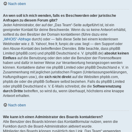
Nach oben
An wen soll ich mich wenden, falls es Beschwerden oder juristische
Anfragen zu diesem Forum gibt?
Jeder Administrator, der auf der „Das Team“-Seite aufgeführt ist, ist ein
geeigneter Kontakt für deine Beschwerde. Wenn du so keine Antwort erhältst,
solltest du den Besitzer der Domain kontaktieren (führe dazu eine
„WHOIS“-Abfrage
durch) oder — falls diese Seite bei einem kostenlosen
Webhoster wie z. B. Yahoo!, free.fr, funpic.de usw. liegt — den Support oder
den Abuse-Kontakt des betreffenden Dienstes. Bitte beachte, dass phpBB
Limited (phpBB.com) und phpBB Deutschland e. V. (phpBB.de)
absolut keinen
Einfluss
auf die Benutzung oder den oder die Benutzer der Forensoftware
haben und dafür in keiner Weise zur Verantwortung herangezogen werden
können. Kontaktiere daher nie phpBB Limited oder phpBB Deutschland e. V. in
Zusammenhang mit jeglichen juristischen Fragen (Unterlassungserklärungen,
Haftungsfragen usw.), die
sich nicht direkt
auf die Websiten phpbb.com,
phpbb.de oder die phpBB-Software selbst beziehen. Falls du phpBB Limited
oder phpBB Deutschland e. V. E-Mails schreibst, die die
Softwarenutzung
durch Dritte
betreffen, so wirst du, wenn überhaupt, höchstens eine knappe
Antwort erhalten.
Nach oben
Wie kann ich einen Administrator des Boards kontaktieren?
Alle Benutzer des Boards können das Kontaktformular nutzen, wenn die
Funktion durch die Board-Administration aktiviert wurde.
Mitglieder des Boards können zusätzlich den Link „Das Team“ verwenden.