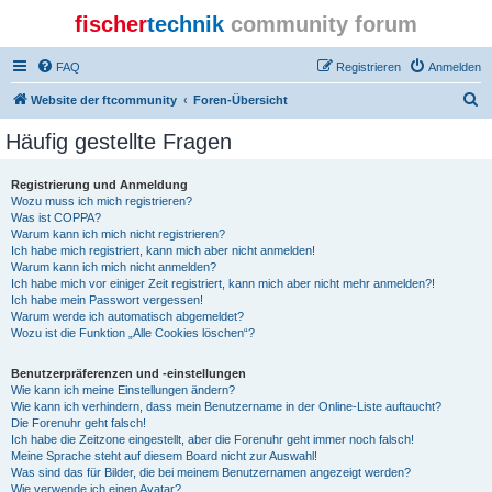
fischer
technik
community forum
FAQ
Registrieren
Anmelden
S
Website der ftcommunity
Foren-Übersicht
u
Häufig gestellte Fragen
c
h
Registrierung und Anmeldung
Wozu muss ich mich registrieren?
e
Was ist COPPA?
Warum kann ich mich nicht registrieren?
Ich habe mich registriert, kann mich aber nicht anmelden!
Warum kann ich mich nicht anmelden?
Ich habe mich vor einiger Zeit registriert, kann mich aber nicht mehr anmelden?!
Ich habe mein Passwort vergessen!
Warum werde ich automatisch abgemeldet?
Wozu ist die Funktion „Alle Cookies löschen“?
Benutzerpräferenzen und -einstellungen
Wie kann ich meine Einstellungen ändern?
Wie kann ich verhindern, dass mein Benutzername in der Online-Liste auftaucht?
Die Forenuhr geht falsch!
Ich habe die Zeitzone eingestellt, aber die Forenuhr geht immer noch falsch!
Meine Sprache steht auf diesem Board nicht zur Auswahl!
Was sind das für Bilder, die bei meinem Benutzernamen angezeigt werden?
Wie verwende ich einen Avatar?