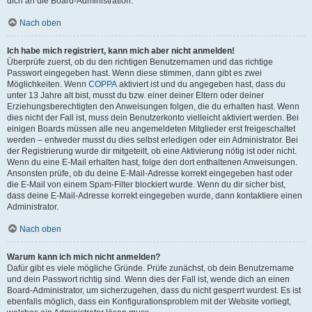
dich an die Board-Administration.
Nach oben
Ich habe mich registriert, kann mich aber nicht anmelden!
Überprüfe zuerst, ob du den richtigen Benutzernamen und das richtige
Passwort eingegeben hast. Wenn diese stimmen, dann gibt es zwei
Möglichkeiten. Wenn
COPPA
aktiviert ist und du angegeben hast, dass du
unter 13 Jahre alt bist, musst du bzw. einer deiner Eltern oder deiner
Erziehungsberechtigten den Anweisungen folgen, die du erhalten hast. Wenn
dies nicht der Fall ist, muss dein Benutzerkonto vielleicht aktiviert werden. Bei
einigen Boards müssen alle neu angemeldeten Mitglieder erst freigeschaltet
werden – entweder musst du dies selbst erledigen oder ein Administrator. Bei
der Registrierung wurde dir mitgeteilt, ob eine Aktivierung nötig ist oder nicht.
Wenn du eine E-Mail erhalten hast, folge den dort enthaltenen Anweisungen.
Ansonsten prüfe, ob du deine E-Mail-Adresse korrekt eingegeben hast oder
die E-Mail von einem Spam-Filter blockiert wurde. Wenn du dir sicher bist,
dass deine E-Mail-Adresse korrekt eingegeben wurde, dann kontaktiere einen
Administrator.
Nach oben
Warum kann ich mich nicht anmelden?
Dafür gibt es viele mögliche Gründe. Prüfe zunächst, ob dein Benutzername
und dein Passwort richtig sind. Wenn dies der Fall ist, wende dich an einen
Board-Administrator, um sicherzugehen, dass du nicht gesperrt wurdest. Es ist
ebenfalls möglich, dass ein Konfigurationsproblem mit der Website vorliegt,