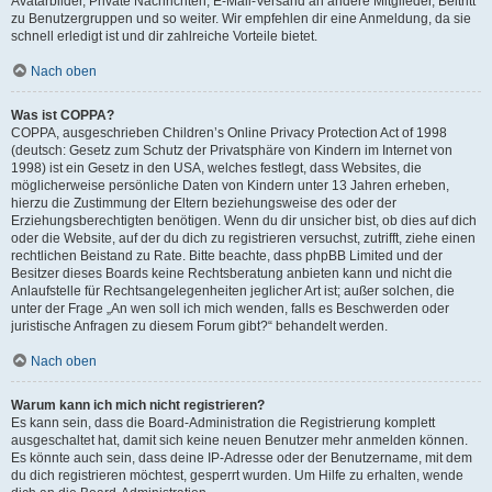
Avatarbilder, Private Nachrichten, E-Mail-Versand an andere Mitglieder, Beitritt
zu Benutzergruppen und so weiter. Wir empfehlen dir eine Anmeldung, da sie
schnell erledigt ist und dir zahlreiche Vorteile bietet.
Nach oben
Was ist COPPA?
COPPA, ausgeschrieben Children’s Online Privacy Protection Act of 1998
(deutsch: Gesetz zum Schutz der Privatsphäre von Kindern im Internet von
1998) ist ein Gesetz in den USA, welches festlegt, dass Websites, die
möglicherweise persönliche Daten von Kindern unter 13 Jahren erheben,
hierzu die Zustimmung der Eltern beziehungsweise des oder der
Erziehungsberechtigten benötigen. Wenn du dir unsicher bist, ob dies auf dich
oder die Website, auf der du dich zu registrieren versuchst, zutrifft, ziehe einen
rechtlichen Beistand zu Rate. Bitte beachte, dass phpBB Limited und der
Besitzer dieses Boards keine Rechtsberatung anbieten kann und nicht die
Anlaufstelle für Rechtsangelegenheiten jeglicher Art ist; außer solchen, die
unter der Frage „An wen soll ich mich wenden, falls es Beschwerden oder
juristische Anfragen zu diesem Forum gibt?“ behandelt werden.
Nach oben
Warum kann ich mich nicht registrieren?
Es kann sein, dass die Board-Administration die Registrierung komplett
ausgeschaltet hat, damit sich keine neuen Benutzer mehr anmelden können.
Es könnte auch sein, dass deine IP-Adresse oder der Benutzername, mit dem
du dich registrieren möchtest, gesperrt wurden. Um Hilfe zu erhalten, wende