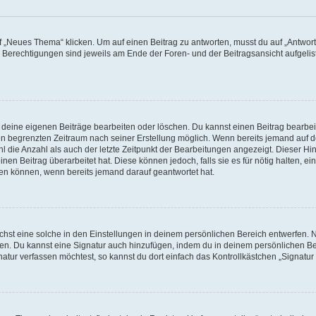
„Neues Thema“ klicken. Um auf einen Beitrag zu antworten, musst du auf „Antworte
e Berechtigungen sind jeweils am Ende der Foren- und der Beitragsansicht aufgeliste
r deine eigenen Beiträge bearbeiten oder löschen. Du kannst einen Beitrag bearbe
inen begrenzten Zeitraum nach seiner Erstellung möglich. Wenn bereits jemand auf de
 die Anzahl als auch der letzte Zeitpunkt der Bearbeitungen angezeigt. Dieser Hi
en Beitrag überarbeitet hat. Diese können jedoch, falls sie es für nötig halten, ei
hen können, wenn bereits jemand darauf geantwortet hat.
st eine solche in den Einstellungen in deinem persönlichen Bereich entwerfen. Na
eren. Du kannst eine Signatur auch hinzufügen, indem du in deinem persönlichen 
atur verfassen möchtest, so kannst du dort einfach das Kontrollkästchen „Signatu