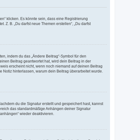
n“ klicken. Es könnte sein, dass eine Registrierung
t. Z. B. „Du darfst neue Themen erstellen“, „Du darfst
iten, indem du das „Ändere Beitrag“-Symbol für den
inen Beitrag geantwortet hat, wird dein Beitrag in der
nweis erscheint nicht, wenn noch niemand auf deinen Beitrag
ne Notiz hinterlassen, warum dein Beitrag überarbeitet wurde.
chdem du die Signatur erstellt und gespeichert hast, kannst
Bereich das standardmäßige Anhängen deiner Signatur
r anhängen“ wieder deaktivieren.