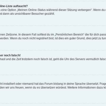
ine-Liste auftaucht?
n eine Option „Meinen Online-Status während dieser Sitzung verbergen“. Wenn du d
st dann als unsichtbarer Besucher gezählt.
en Zeitzone. In diesem Fall solltest du im „Persönlichen Bereich“ die für dich passe
den. Wenn du noch nicht registriert bist, ist dies ein guter Grund, dies jetzt zu tun
mer noch falsch!
t hast und die Zeit trotzdem noch falsch ist, geht die Uhr des Servers vermutlich fal
t installiert oder niemand hat das Forum bislang in deine Sprache übersetzt. Frag
, würden wir uns freuen, wenn du es übersetzen würdest. Weitere Informationen dazu