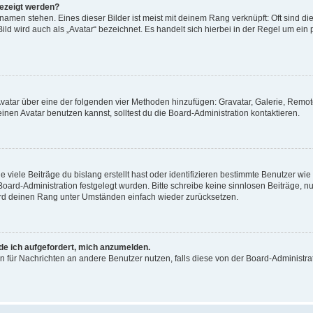
gezeigt werden?
amen stehen. Eines dieser Bilder ist meist mit deinem Rang verknüpft: Oft sind di
ld wird auch als „Avatar“ bezeichnet. Es handelt sich hierbei in der Regel um ein
 Avatar über eine der folgenden vier Methoden hinzufügen: Gravatar, Galerie, Rem
en Avatar benutzen kannst, solltest du die Board-Administration kontaktieren.
viele Beiträge du bislang erstellt hast oder identifizieren bestimmte Benutzer w
 Board-Administration festgelegt wurden. Bitte schreibe keine sinnlosen Beiträge
wird deinen Rang unter Umständen einfach wieder zurücksetzen.
rde ich aufgefordert, mich anzumelden.
ion für Nachrichten an andere Benutzer nutzen, falls diese von der Board-Administ