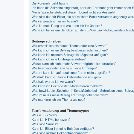
Die Forenuhr geht falsch!
Ich habe die Zeitzone eingestellt, aber die Forenuhr geht immer noch f
Meine Sprache steht auf diesem Board nicht zur Auswahl!
Was sind das für Bilder, die bei meinem Benutzernamen angezeigt we
Wie verwende ich einen Avatar?
Was ist mein Rang und wie kann ich ihn ändern?
Wenn ich bei einem Benutzer auf den E-Mail-Link klicke, werde ich au
Beiträge schreiben
Wie erstelle ich ein neues Thema oder eine Antwort?
Wie kann ich einen Beitrag bearbeiten oder löschen?
Wie kann ich meinem Beitrag eine Signatur anfügen?
Wie kann ich eine Umfrage erstellen?
Wieso kann ich nicht mehr Antwortmöglichkeiten erstellen?
Wie bearbeite oder lösche ich eine Umfrage?
Warum kann ich auf bestimmte Foren nicht zugreifen?
Weshalb kann ich keine Dateianhänge anfügen?
Weshalb wurde ich verwarnt?
Wie kann ich Beiträge den Moderatoren melden?
Was bewirkt die „Speichern“-Schaltfläche beim Schreiben eines Beitra
Warum muss mein Beitrag erst freigegeben werden?
Wie markiere ich ein Thema als neu?
Textformatierung und Thementypen
Was ist BBCode?
Kann ich HTML benutzen?
Was sind Smilies?
Kann ich Bilder in meine Beiträge einfügen?
Was sind globale Bekanntmachungen?