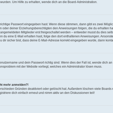
 wurden. Um Hilfe zu erhalten, wende dich an die Board-Administration.
 richtige Passwort eingegeben hast. Wenn diese stimmen, dann gibt es zwei Mögl
tern oder deiner Erziehungsberechtigten den Anweisungen folgen, die du erhalten ha
u angemeldeten Mitglieder erst freigeschaltet werden – entweder musst du dies selbs
. Wenn du eine E-Mail erhalten hast, folge den dort enthaltenen Anweisungen. Ansons
 dir sicher bist, dass deine E-Mail-Adresse korrekt eingegeben wurde, dann kontak
Benutzername und dein Passwort richtig sind. Wenn dies der Fall ist, wende dich a
ionsproblem mit der Website vorliegt, welches ein Administrator lösen muss.
icht mehr anmelden?!
erschieden Gründen deaktiviert oder gelöscht hat. Außerdem löschen viele Boards r
triere dich einfach erneut und nimm aktiv an den Diskussionen teil!