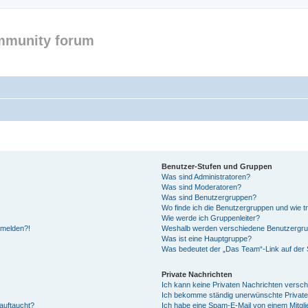
mmunity forum
Benutzer-Stufen und Gruppen
Was sind Administratoren?
Was sind Moderatoren?
Was sind Benutzergruppen?
Wo finde ich die Benutzergruppen und wie tr
Wie werde ich Gruppenleiter?
anmelden?!
Weshalb werden verschiedene Benutzergrupp
Was ist eine Hauptgruppe?
Was bedeutet der „Das Team“-Link auf der S
Private Nachrichten
Ich kann keine Privaten Nachrichten versch
Ich bekomme ständig unerwünschte Private
auftaucht?
Ich habe eine Spam-E-Mail von einem Mitgli