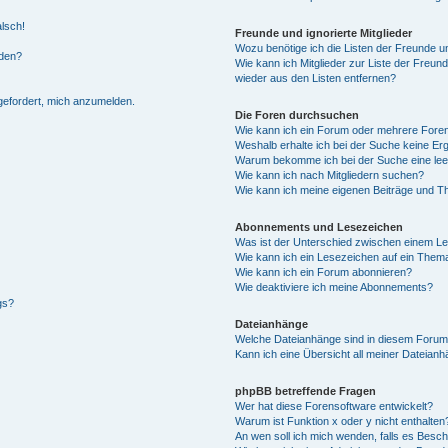
alsch!
Freunde und ignorierte Mitglieder
Wozu benötige ich die Listen der Freunde un
rden?
Wie kann ich Mitglieder zur Liste der Freund
wieder aus den Listen entfernen?
fgefordert, mich anzumelden.
Die Foren durchsuchen
Wie kann ich ein Forum oder mehrere For
Weshalb erhalte ich bei der Suche keine Er
Warum bekomme ich bei der Suche eine lee
Wie kann ich nach Mitgliedern suchen?
Wie kann ich meine eigenen Beiträge und T
Abonnements und Lesezeichen
Was ist der Unterschied zwischen einem L
Wie kann ich ein Lesezeichen auf ein Them
Wie kann ich ein Forum abonnieren?
Wie deaktiviere ich meine Abonnements?
gs?
Dateianhänge
Welche Dateianhänge sind in diesem Forum
Kann ich eine Übersicht all meiner Dateian
phpBB betreffende Fragen
Wer hat diese Forensoftware entwickelt?
Warum ist Funktion x oder y nicht enthalten
An wen soll ich mich wenden, falls es Besc