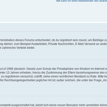
Wie kann ich einen Administrator des Board
istration dieses Forums entscheidet, ob du registriert sein musst, um Beiträge zu s
ung stehen: zum Beispiel Avatarbilder, Private Nachrichten, E-Mail-Versand an ander
 zahlreiche Vorteile bietet.
t of 1998 (deutsch: Gesetz zum Schutz der Privatsphäre von Kindern im Internet vo
unter 13 Jahren erheben, hierzu die Zustimmung der Eltern beziehungsweise des o
h zu registrieren versuchst, zutrifft, ziehe einen rechtlichen Beistand zu Rate. Bit
für Rechtsangelegenheiten jeglicher Art ist; außer solchen, die unter der Frage „
.
g komplett ausgeschaltet hat, damit sich keine neuen Benutzer mehr anmelden könn