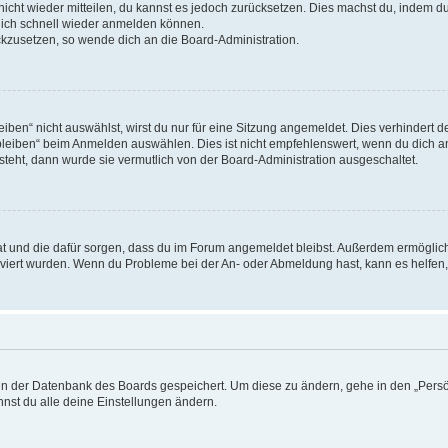
 nicht wieder mitteilen, du kannst es jedoch zurücksetzen. Dies machst du, indem 
 dich schnell wieder anmelden können.
ückzusetzen, so wende dich an die Board-Administration.
en“ nicht auswählst, wirst du nur für eine Sitzung angemeldet. Dies verhindert 
leiben“ beim Anmelden auswählen. Dies ist nicht empfehlenswert, wenn du dich an
 steht, dann wurde sie vermutlich von der Board-Administration ausgeschaltet.
 hat und die dafür sorgen, dass du im Forum angemeldet bleibst. Außerdem ermögli
tiviert wurden. Wenn du Probleme bei der An- oder Abmeldung hast, kann es helfen
n in der Datenbank des Boards gespeichert. Um diese zu ändern, gehe in den „Persö
nst du alle deine Einstellungen ändern.