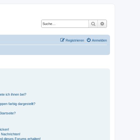
Suche
Erweiterte Suche
Registrieren
Anmelden
ete ich ihnen bei?
en farbig dargestellt?
tartseite?
icken!
 Nachrichten!
ed dieses Forums erhalten!