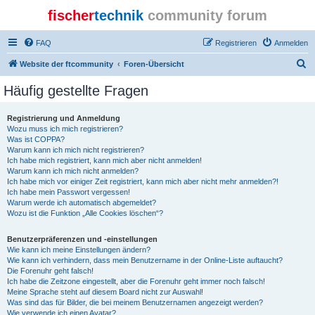
fischer
technik
community forum
FAQ
Registrieren
Anmelden
S
Website der ftcommunity
Foren-Übersicht
u
Häufig gestellte Fragen
c
h
Registrierung und Anmeldung
Wozu muss ich mich registrieren?
e
Was ist COPPA?
Warum kann ich mich nicht registrieren?
Ich habe mich registriert, kann mich aber nicht anmelden!
Warum kann ich mich nicht anmelden?
Ich habe mich vor einiger Zeit registriert, kann mich aber nicht mehr anmelden?!
Ich habe mein Passwort vergessen!
Warum werde ich automatisch abgemeldet?
Wozu ist die Funktion „Alle Cookies löschen“?
Benutzerpräferenzen und -einstellungen
Wie kann ich meine Einstellungen ändern?
Wie kann ich verhindern, dass mein Benutzername in der Online-Liste auftaucht?
Die Forenuhr geht falsch!
Ich habe die Zeitzone eingestellt, aber die Forenuhr geht immer noch falsch!
Meine Sprache steht auf diesem Board nicht zur Auswahl!
Was sind das für Bilder, die bei meinem Benutzernamen angezeigt werden?
Wie verwende ich einen Avatar?