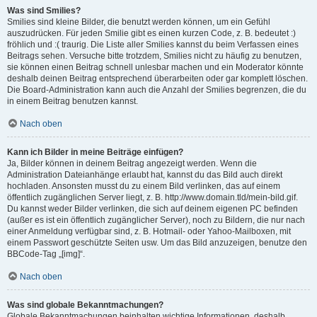
Was sind Smilies?
Smilies sind kleine Bilder, die benutzt werden können, um ein Gefühl
auszudrücken. Für jeden Smilie gibt es einen kurzen Code, z. B. bedeutet :)
fröhlich und :( traurig. Die Liste aller Smilies kannst du beim Verfassen eines
Beitrags sehen. Versuche bitte trotzdem, Smilies nicht zu häufig zu benutzen,
sie können einen Beitrag schnell unlesbar machen und ein Moderator könnte
deshalb deinen Beitrag entsprechend überarbeiten oder gar komplett löschen.
Die Board-Administration kann auch die Anzahl der Smilies begrenzen, die du
in einem Beitrag benutzen kannst.
Nach oben
Kann ich Bilder in meine Beiträge einfügen?
Ja, Bilder können in deinem Beitrag angezeigt werden. Wenn die
Administration Dateianhänge erlaubt hat, kannst du das Bild auch direkt
hochladen. Ansonsten musst du zu einem Bild verlinken, das auf einem
öffentlich zugänglichen Server liegt, z. B. http://www.domain.tld/mein-bild.gif.
Du kannst weder Bilder verlinken, die sich auf deinem eigenen PC befinden
(außer es ist ein öffentlich zugänglicher Server), noch zu Bildern, die nur nach
einer Anmeldung verfügbar sind, z. B. Hotmail- oder Yahoo-Mailboxen, mit
einem Passwort geschützte Seiten usw. Um das Bild anzuzeigen, benutze den
BBCode-Tag „[img]“.
Nach oben
Was sind globale Bekanntmachungen?
Globale Bekanntmachungen beinhalten wichtige Informationen, deshalb