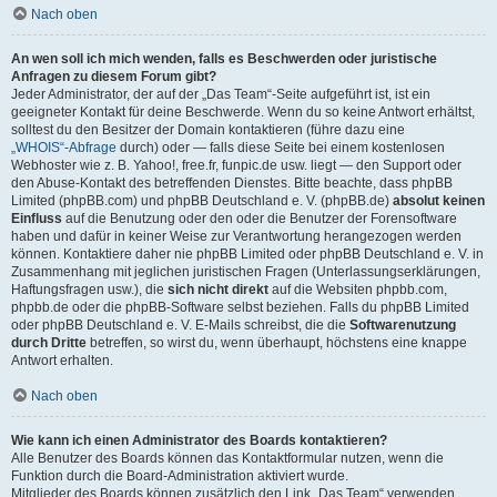
Nach oben
An wen soll ich mich wenden, falls es Beschwerden oder juristische
Anfragen zu diesem Forum gibt?
Jeder Administrator, der auf der „Das Team“-Seite aufgeführt ist, ist ein
geeigneter Kontakt für deine Beschwerde. Wenn du so keine Antwort erhältst,
solltest du den Besitzer der Domain kontaktieren (führe dazu eine
„WHOIS“-Abfrage
durch) oder — falls diese Seite bei einem kostenlosen
Webhoster wie z. B. Yahoo!, free.fr, funpic.de usw. liegt — den Support oder
den Abuse-Kontakt des betreffenden Dienstes. Bitte beachte, dass phpBB
Limited (phpBB.com) und phpBB Deutschland e. V. (phpBB.de)
absolut keinen
Einfluss
auf die Benutzung oder den oder die Benutzer der Forensoftware
haben und dafür in keiner Weise zur Verantwortung herangezogen werden
können. Kontaktiere daher nie phpBB Limited oder phpBB Deutschland e. V. in
Zusammenhang mit jeglichen juristischen Fragen (Unterlassungserklärungen,
Haftungsfragen usw.), die
sich nicht direkt
auf die Websiten phpbb.com,
phpbb.de oder die phpBB-Software selbst beziehen. Falls du phpBB Limited
oder phpBB Deutschland e. V. E-Mails schreibst, die die
Softwarenutzung
durch Dritte
betreffen, so wirst du, wenn überhaupt, höchstens eine knappe
Antwort erhalten.
Nach oben
Wie kann ich einen Administrator des Boards kontaktieren?
Alle Benutzer des Boards können das Kontaktformular nutzen, wenn die
Funktion durch die Board-Administration aktiviert wurde.
Mitglieder des Boards können zusätzlich den Link „Das Team“ verwenden.