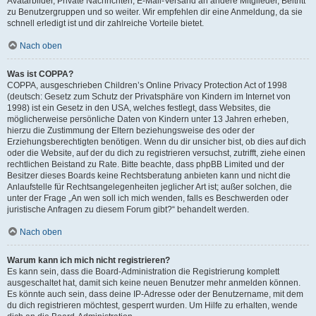
Avatarbilder, Private Nachrichten, E-Mail-Versand an andere Mitglieder, Beitritt
zu Benutzergruppen und so weiter. Wir empfehlen dir eine Anmeldung, da sie
schnell erledigt ist und dir zahlreiche Vorteile bietet.
Nach oben
Was ist COPPA?
COPPA, ausgeschrieben Children’s Online Privacy Protection Act of 1998
(deutsch: Gesetz zum Schutz der Privatsphäre von Kindern im Internet von
1998) ist ein Gesetz in den USA, welches festlegt, dass Websites, die
möglicherweise persönliche Daten von Kindern unter 13 Jahren erheben,
hierzu die Zustimmung der Eltern beziehungsweise des oder der
Erziehungsberechtigten benötigen. Wenn du dir unsicher bist, ob dies auf dich
oder die Website, auf der du dich zu registrieren versuchst, zutrifft, ziehe einen
rechtlichen Beistand zu Rate. Bitte beachte, dass phpBB Limited und der
Besitzer dieses Boards keine Rechtsberatung anbieten kann und nicht die
Anlaufstelle für Rechtsangelegenheiten jeglicher Art ist; außer solchen, die
unter der Frage „An wen soll ich mich wenden, falls es Beschwerden oder
juristische Anfragen zu diesem Forum gibt?“ behandelt werden.
Nach oben
Warum kann ich mich nicht registrieren?
Es kann sein, dass die Board-Administration die Registrierung komplett
ausgeschaltet hat, damit sich keine neuen Benutzer mehr anmelden können.
Es könnte auch sein, dass deine IP-Adresse oder der Benutzername, mit dem
du dich registrieren möchtest, gesperrt wurden. Um Hilfe zu erhalten, wende