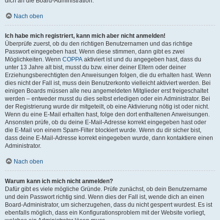
dich an die Board-Administration.
Nach oben
Ich habe mich registriert, kann mich aber nicht anmelden!
Überprüfe zuerst, ob du den richtigen Benutzernamen und das richtige
Passwort eingegeben hast. Wenn diese stimmen, dann gibt es zwei
Möglichkeiten. Wenn
COPPA
aktiviert ist und du angegeben hast, dass du
unter 13 Jahre alt bist, musst du bzw. einer deiner Eltern oder deiner
Erziehungsberechtigten den Anweisungen folgen, die du erhalten hast. Wenn
dies nicht der Fall ist, muss dein Benutzerkonto vielleicht aktiviert werden. Bei
einigen Boards müssen alle neu angemeldeten Mitglieder erst freigeschaltet
werden – entweder musst du dies selbst erledigen oder ein Administrator. Bei
der Registrierung wurde dir mitgeteilt, ob eine Aktivierung nötig ist oder nicht.
Wenn du eine E-Mail erhalten hast, folge den dort enthaltenen Anweisungen.
Ansonsten prüfe, ob du deine E-Mail-Adresse korrekt eingegeben hast oder
die E-Mail von einem Spam-Filter blockiert wurde. Wenn du dir sicher bist,
dass deine E-Mail-Adresse korrekt eingegeben wurde, dann kontaktiere einen
Administrator.
Nach oben
Warum kann ich mich nicht anmelden?
Dafür gibt es viele mögliche Gründe. Prüfe zunächst, ob dein Benutzername
und dein Passwort richtig sind. Wenn dies der Fall ist, wende dich an einen
Board-Administrator, um sicherzugehen, dass du nicht gesperrt wurdest. Es ist
ebenfalls möglich, dass ein Konfigurationsproblem mit der Website vorliegt,