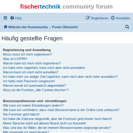
fischer
technik
community forum
FAQ
Registrieren
Anmelden
S
Website der ftcommunity
Foren-Übersicht
u
Häufig gestellte Fragen
c
h
Registrierung und Anmeldung
Wozu muss ich mich registrieren?
e
Was ist COPPA?
Warum kann ich mich nicht registrieren?
Ich habe mich registriert, kann mich aber nicht anmelden!
Warum kann ich mich nicht anmelden?
Ich habe mich vor einiger Zeit registriert, kann mich aber nicht mehr anmelden?!
Ich habe mein Passwort vergessen!
Warum werde ich automatisch abgemeldet?
Wozu ist die Funktion „Alle Cookies löschen“?
Benutzerpräferenzen und -einstellungen
Wie kann ich meine Einstellungen ändern?
Wie kann ich verhindern, dass mein Benutzername in der Online-Liste auftaucht?
Die Forenuhr geht falsch!
Ich habe die Zeitzone eingestellt, aber die Forenuhr geht immer noch falsch!
Meine Sprache steht auf diesem Board nicht zur Auswahl!
Was sind das für Bilder, die bei meinem Benutzernamen angezeigt werden?
Wie verwende ich einen Avatar?