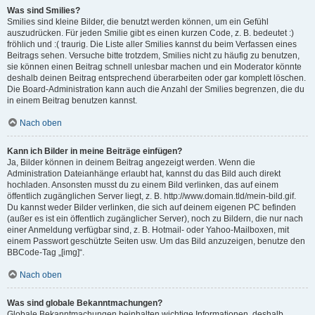
Was sind Smilies?
Smilies sind kleine Bilder, die benutzt werden können, um ein Gefühl
auszudrücken. Für jeden Smilie gibt es einen kurzen Code, z. B. bedeutet :)
fröhlich und :( traurig. Die Liste aller Smilies kannst du beim Verfassen eines
Beitrags sehen. Versuche bitte trotzdem, Smilies nicht zu häufig zu benutzen,
sie können einen Beitrag schnell unlesbar machen und ein Moderator könnte
deshalb deinen Beitrag entsprechend überarbeiten oder gar komplett löschen.
Die Board-Administration kann auch die Anzahl der Smilies begrenzen, die du
in einem Beitrag benutzen kannst.
Nach oben
Kann ich Bilder in meine Beiträge einfügen?
Ja, Bilder können in deinem Beitrag angezeigt werden. Wenn die
Administration Dateianhänge erlaubt hat, kannst du das Bild auch direkt
hochladen. Ansonsten musst du zu einem Bild verlinken, das auf einem
öffentlich zugänglichen Server liegt, z. B. http://www.domain.tld/mein-bild.gif.
Du kannst weder Bilder verlinken, die sich auf deinem eigenen PC befinden
(außer es ist ein öffentlich zugänglicher Server), noch zu Bildern, die nur nach
einer Anmeldung verfügbar sind, z. B. Hotmail- oder Yahoo-Mailboxen, mit
einem Passwort geschützte Seiten usw. Um das Bild anzuzeigen, benutze den
BBCode-Tag „[img]“.
Nach oben
Was sind globale Bekanntmachungen?
Globale Bekanntmachungen beinhalten wichtige Informationen, deshalb