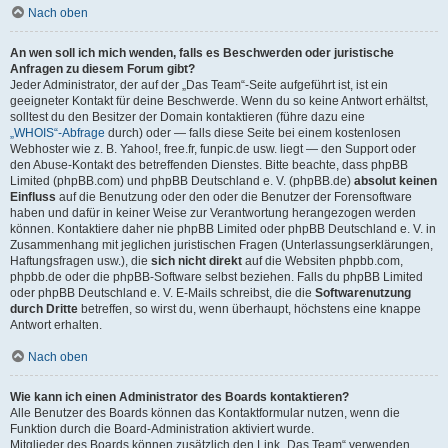
Nach oben
An wen soll ich mich wenden, falls es Beschwerden oder juristische
Anfragen zu diesem Forum gibt?
Jeder Administrator, der auf der „Das Team“-Seite aufgeführt ist, ist ein
geeigneter Kontakt für deine Beschwerde. Wenn du so keine Antwort erhältst,
solltest du den Besitzer der Domain kontaktieren (führe dazu eine
„WHOIS“-Abfrage
durch) oder — falls diese Seite bei einem kostenlosen
Webhoster wie z. B. Yahoo!, free.fr, funpic.de usw. liegt — den Support oder
den Abuse-Kontakt des betreffenden Dienstes. Bitte beachte, dass phpBB
Limited (phpBB.com) und phpBB Deutschland e. V. (phpBB.de)
absolut keinen
Einfluss
auf die Benutzung oder den oder die Benutzer der Forensoftware
haben und dafür in keiner Weise zur Verantwortung herangezogen werden
können. Kontaktiere daher nie phpBB Limited oder phpBB Deutschland e. V. in
Zusammenhang mit jeglichen juristischen Fragen (Unterlassungserklärungen,
Haftungsfragen usw.), die
sich nicht direkt
auf die Websiten phpbb.com,
phpbb.de oder die phpBB-Software selbst beziehen. Falls du phpBB Limited
oder phpBB Deutschland e. V. E-Mails schreibst, die die
Softwarenutzung
durch Dritte
betreffen, so wirst du, wenn überhaupt, höchstens eine knappe
Antwort erhalten.
Nach oben
Wie kann ich einen Administrator des Boards kontaktieren?
Alle Benutzer des Boards können das Kontaktformular nutzen, wenn die
Funktion durch die Board-Administration aktiviert wurde.
Mitglieder des Boards können zusätzlich den Link „Das Team“ verwenden.