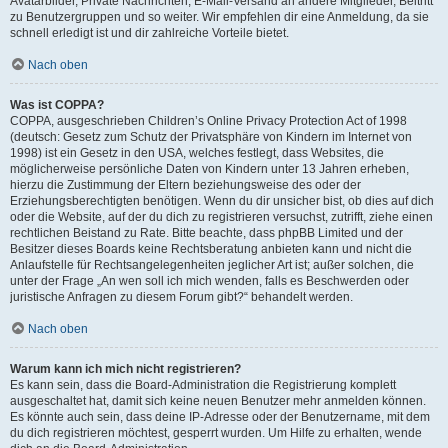
Avatarbilder, Private Nachrichten, E-Mail-Versand an andere Mitglieder, Beitritt
zu Benutzergruppen und so weiter. Wir empfehlen dir eine Anmeldung, da sie
schnell erledigt ist und dir zahlreiche Vorteile bietet.
Nach oben
Was ist COPPA?
COPPA, ausgeschrieben Children’s Online Privacy Protection Act of 1998
(deutsch: Gesetz zum Schutz der Privatsphäre von Kindern im Internet von
1998) ist ein Gesetz in den USA, welches festlegt, dass Websites, die
möglicherweise persönliche Daten von Kindern unter 13 Jahren erheben,
hierzu die Zustimmung der Eltern beziehungsweise des oder der
Erziehungsberechtigten benötigen. Wenn du dir unsicher bist, ob dies auf dich
oder die Website, auf der du dich zu registrieren versuchst, zutrifft, ziehe einen
rechtlichen Beistand zu Rate. Bitte beachte, dass phpBB Limited und der
Besitzer dieses Boards keine Rechtsberatung anbieten kann und nicht die
Anlaufstelle für Rechtsangelegenheiten jeglicher Art ist; außer solchen, die
unter der Frage „An wen soll ich mich wenden, falls es Beschwerden oder
juristische Anfragen zu diesem Forum gibt?“ behandelt werden.
Nach oben
Warum kann ich mich nicht registrieren?
Es kann sein, dass die Board-Administration die Registrierung komplett
ausgeschaltet hat, damit sich keine neuen Benutzer mehr anmelden können.
Es könnte auch sein, dass deine IP-Adresse oder der Benutzername, mit dem
du dich registrieren möchtest, gesperrt wurden. Um Hilfe zu erhalten, wende