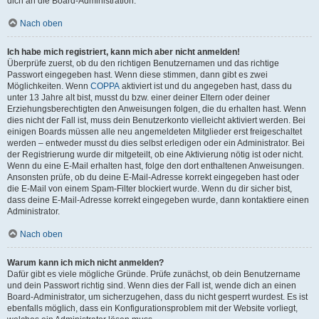
dich an die Board-Administration.
Nach oben
Ich habe mich registriert, kann mich aber nicht anmelden!
Überprüfe zuerst, ob du den richtigen Benutzernamen und das richtige
Passwort eingegeben hast. Wenn diese stimmen, dann gibt es zwei
Möglichkeiten. Wenn
COPPA
aktiviert ist und du angegeben hast, dass du
unter 13 Jahre alt bist, musst du bzw. einer deiner Eltern oder deiner
Erziehungsberechtigten den Anweisungen folgen, die du erhalten hast. Wenn
dies nicht der Fall ist, muss dein Benutzerkonto vielleicht aktiviert werden. Bei
einigen Boards müssen alle neu angemeldeten Mitglieder erst freigeschaltet
werden – entweder musst du dies selbst erledigen oder ein Administrator. Bei
der Registrierung wurde dir mitgeteilt, ob eine Aktivierung nötig ist oder nicht.
Wenn du eine E-Mail erhalten hast, folge den dort enthaltenen Anweisungen.
Ansonsten prüfe, ob du deine E-Mail-Adresse korrekt eingegeben hast oder
die E-Mail von einem Spam-Filter blockiert wurde. Wenn du dir sicher bist,
dass deine E-Mail-Adresse korrekt eingegeben wurde, dann kontaktiere einen
Administrator.
Nach oben
Warum kann ich mich nicht anmelden?
Dafür gibt es viele mögliche Gründe. Prüfe zunächst, ob dein Benutzername
und dein Passwort richtig sind. Wenn dies der Fall ist, wende dich an einen
Board-Administrator, um sicherzugehen, dass du nicht gesperrt wurdest. Es ist
ebenfalls möglich, dass ein Konfigurationsproblem mit der Website vorliegt,