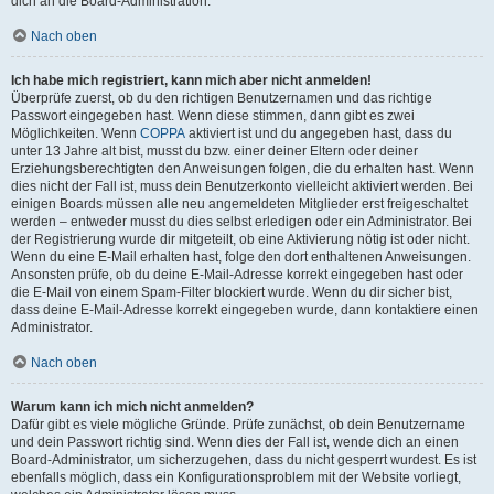
dich an die Board-Administration.
Nach oben
Ich habe mich registriert, kann mich aber nicht anmelden!
Überprüfe zuerst, ob du den richtigen Benutzernamen und das richtige
Passwort eingegeben hast. Wenn diese stimmen, dann gibt es zwei
Möglichkeiten. Wenn
COPPA
aktiviert ist und du angegeben hast, dass du
unter 13 Jahre alt bist, musst du bzw. einer deiner Eltern oder deiner
Erziehungsberechtigten den Anweisungen folgen, die du erhalten hast. Wenn
dies nicht der Fall ist, muss dein Benutzerkonto vielleicht aktiviert werden. Bei
einigen Boards müssen alle neu angemeldeten Mitglieder erst freigeschaltet
werden – entweder musst du dies selbst erledigen oder ein Administrator. Bei
der Registrierung wurde dir mitgeteilt, ob eine Aktivierung nötig ist oder nicht.
Wenn du eine E-Mail erhalten hast, folge den dort enthaltenen Anweisungen.
Ansonsten prüfe, ob du deine E-Mail-Adresse korrekt eingegeben hast oder
die E-Mail von einem Spam-Filter blockiert wurde. Wenn du dir sicher bist,
dass deine E-Mail-Adresse korrekt eingegeben wurde, dann kontaktiere einen
Administrator.
Nach oben
Warum kann ich mich nicht anmelden?
Dafür gibt es viele mögliche Gründe. Prüfe zunächst, ob dein Benutzername
und dein Passwort richtig sind. Wenn dies der Fall ist, wende dich an einen
Board-Administrator, um sicherzugehen, dass du nicht gesperrt wurdest. Es ist
ebenfalls möglich, dass ein Konfigurationsproblem mit der Website vorliegt,