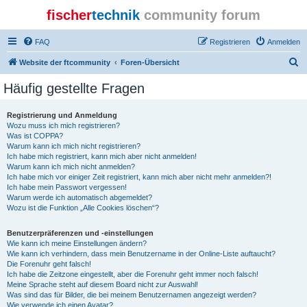
fischer
technik
community forum
FAQ
Registrieren
Anmelden
S
Website der ftcommunity
Foren-Übersicht
u
Häufig gestellte Fragen
c
h
Registrierung und Anmeldung
Wozu muss ich mich registrieren?
e
Was ist COPPA?
Warum kann ich mich nicht registrieren?
Ich habe mich registriert, kann mich aber nicht anmelden!
Warum kann ich mich nicht anmelden?
Ich habe mich vor einiger Zeit registriert, kann mich aber nicht mehr anmelden?!
Ich habe mein Passwort vergessen!
Warum werde ich automatisch abgemeldet?
Wozu ist die Funktion „Alle Cookies löschen“?
Benutzerpräferenzen und -einstellungen
Wie kann ich meine Einstellungen ändern?
Wie kann ich verhindern, dass mein Benutzername in der Online-Liste auftaucht?
Die Forenuhr geht falsch!
Ich habe die Zeitzone eingestellt, aber die Forenuhr geht immer noch falsch!
Meine Sprache steht auf diesem Board nicht zur Auswahl!
Was sind das für Bilder, die bei meinem Benutzernamen angezeigt werden?
Wie verwende ich einen Avatar?