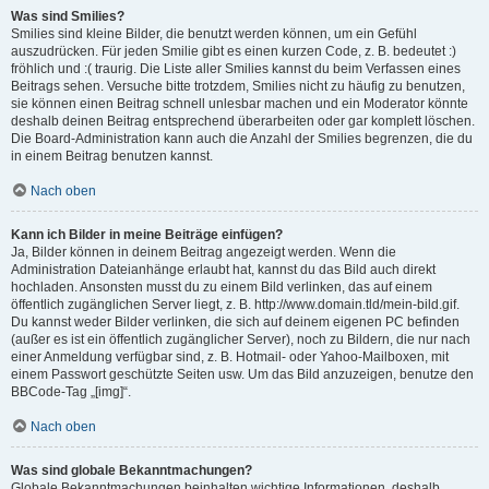
Was sind Smilies?
Smilies sind kleine Bilder, die benutzt werden können, um ein Gefühl
auszudrücken. Für jeden Smilie gibt es einen kurzen Code, z. B. bedeutet :)
fröhlich und :( traurig. Die Liste aller Smilies kannst du beim Verfassen eines
Beitrags sehen. Versuche bitte trotzdem, Smilies nicht zu häufig zu benutzen,
sie können einen Beitrag schnell unlesbar machen und ein Moderator könnte
deshalb deinen Beitrag entsprechend überarbeiten oder gar komplett löschen.
Die Board-Administration kann auch die Anzahl der Smilies begrenzen, die du
in einem Beitrag benutzen kannst.
Nach oben
Kann ich Bilder in meine Beiträge einfügen?
Ja, Bilder können in deinem Beitrag angezeigt werden. Wenn die
Administration Dateianhänge erlaubt hat, kannst du das Bild auch direkt
hochladen. Ansonsten musst du zu einem Bild verlinken, das auf einem
öffentlich zugänglichen Server liegt, z. B. http://www.domain.tld/mein-bild.gif.
Du kannst weder Bilder verlinken, die sich auf deinem eigenen PC befinden
(außer es ist ein öffentlich zugänglicher Server), noch zu Bildern, die nur nach
einer Anmeldung verfügbar sind, z. B. Hotmail- oder Yahoo-Mailboxen, mit
einem Passwort geschützte Seiten usw. Um das Bild anzuzeigen, benutze den
BBCode-Tag „[img]“.
Nach oben
Was sind globale Bekanntmachungen?
Globale Bekanntmachungen beinhalten wichtige Informationen, deshalb