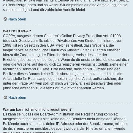
Avatarbilder, Private Nachrichten, E-Mail-Versand an andere Mitglieder, Beitritt
zu Benutzergruppen und so weiter. Wir empfehlen dir eine Anmeldung, da sie
schnell erledigt ist und dir zahlreiche Vorteile bietet.
Nach oben
Was ist COPPA?
COPPA, ausgeschrieben Children’s Online Privacy Protection Act of 1998
(deutsch: Gesetz zum Schutz der Privatsphäre von Kindern im Internet von
1998) ist ein Gesetz in den USA, welches festlegt, dass Websites, die
möglicherweise persönliche Daten von Kindern unter 13 Jahren erheben,
hierzu die Zustimmung der Eltern beziehungsweise des oder der
Erziehungsberechtigten benötigen. Wenn du dir unsicher bist, ob dies auf dich
oder die Website, auf der du dich zu registrieren versuchst, zutrifft, ziehe einen
rechtlichen Beistand zu Rate. Bitte beachte, dass phpBB Limited und der
Besitzer dieses Boards keine Rechtsberatung anbieten kann und nicht die
Anlaufstelle für Rechtsangelegenheiten jeglicher Art ist; außer solchen, die
unter der Frage „An wen soll ich mich wenden, falls es Beschwerden oder
juristische Anfragen zu diesem Forum gibt?“ behandelt werden.
Nach oben
Warum kann ich mich nicht registrieren?
Es kann sein, dass die Board-Administration die Registrierung komplett
ausgeschaltet hat, damit sich keine neuen Benutzer mehr anmelden können.
Es könnte auch sein, dass deine IP-Adresse oder der Benutzername, mit dem
du dich registrieren möchtest, gesperrt wurden. Um Hilfe zu erhalten, wende