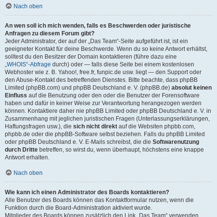
Nach oben
An wen soll ich mich wenden, falls es Beschwerden oder juristische
Anfragen zu diesem Forum gibt?
Jeder Administrator, der auf der „Das Team“-Seite aufgeführt ist, ist ein
geeigneter Kontakt für deine Beschwerde. Wenn du so keine Antwort erhältst,
solltest du den Besitzer der Domain kontaktieren (führe dazu eine
„WHOIS“-Abfrage
durch) oder — falls diese Seite bei einem kostenlosen
Webhoster wie z. B. Yahoo!, free.fr, funpic.de usw. liegt — den Support oder
den Abuse-Kontakt des betreffenden Dienstes. Bitte beachte, dass phpBB
Limited (phpBB.com) und phpBB Deutschland e. V. (phpBB.de)
absolut keinen
Einfluss
auf die Benutzung oder den oder die Benutzer der Forensoftware
haben und dafür in keiner Weise zur Verantwortung herangezogen werden
können. Kontaktiere daher nie phpBB Limited oder phpBB Deutschland e. V. in
Zusammenhang mit jeglichen juristischen Fragen (Unterlassungserklärungen,
Haftungsfragen usw.), die
sich nicht direkt
auf die Websiten phpbb.com,
phpbb.de oder die phpBB-Software selbst beziehen. Falls du phpBB Limited
oder phpBB Deutschland e. V. E-Mails schreibst, die die
Softwarenutzung
durch Dritte
betreffen, so wirst du, wenn überhaupt, höchstens eine knappe
Antwort erhalten.
Nach oben
Wie kann ich einen Administrator des Boards kontaktieren?
Alle Benutzer des Boards können das Kontaktformular nutzen, wenn die
Funktion durch die Board-Administration aktiviert wurde.
Mitglieder des Boards können zusätzlich den Link „Das Team“ verwenden.