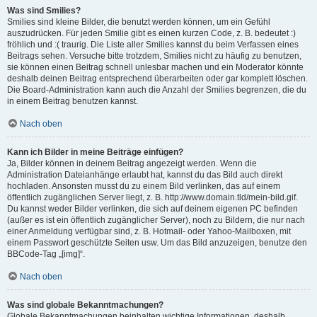
Was sind Smilies?
Smilies sind kleine Bilder, die benutzt werden können, um ein Gefühl
auszudrücken. Für jeden Smilie gibt es einen kurzen Code, z. B. bedeutet :)
fröhlich und :( traurig. Die Liste aller Smilies kannst du beim Verfassen eines
Beitrags sehen. Versuche bitte trotzdem, Smilies nicht zu häufig zu benutzen,
sie können einen Beitrag schnell unlesbar machen und ein Moderator könnte
deshalb deinen Beitrag entsprechend überarbeiten oder gar komplett löschen.
Die Board-Administration kann auch die Anzahl der Smilies begrenzen, die du
in einem Beitrag benutzen kannst.
Nach oben
Kann ich Bilder in meine Beiträge einfügen?
Ja, Bilder können in deinem Beitrag angezeigt werden. Wenn die
Administration Dateianhänge erlaubt hat, kannst du das Bild auch direkt
hochladen. Ansonsten musst du zu einem Bild verlinken, das auf einem
öffentlich zugänglichen Server liegt, z. B. http://www.domain.tld/mein-bild.gif.
Du kannst weder Bilder verlinken, die sich auf deinem eigenen PC befinden
(außer es ist ein öffentlich zugänglicher Server), noch zu Bildern, die nur nach
einer Anmeldung verfügbar sind, z. B. Hotmail- oder Yahoo-Mailboxen, mit
einem Passwort geschützte Seiten usw. Um das Bild anzuzeigen, benutze den
BBCode-Tag „[img]“.
Nach oben
Was sind globale Bekanntmachungen?
Globale Bekanntmachungen beinhalten wichtige Informationen, deshalb