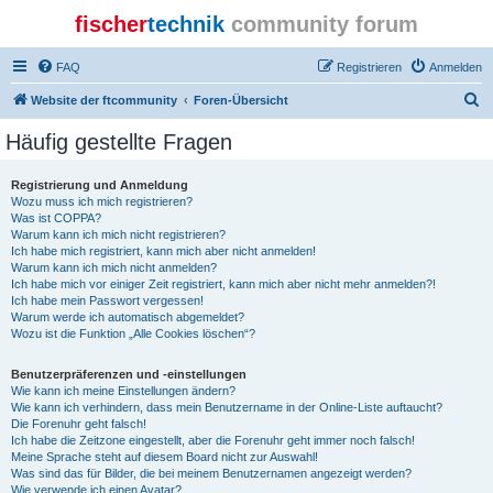
fischer
technik
community forum
FAQ
Registrieren
Anmelden
S
Website der ftcommunity
Foren-Übersicht
u
Häufig gestellte Fragen
c
h
Registrierung und Anmeldung
Wozu muss ich mich registrieren?
e
Was ist COPPA?
Warum kann ich mich nicht registrieren?
Ich habe mich registriert, kann mich aber nicht anmelden!
Warum kann ich mich nicht anmelden?
Ich habe mich vor einiger Zeit registriert, kann mich aber nicht mehr anmelden?!
Ich habe mein Passwort vergessen!
Warum werde ich automatisch abgemeldet?
Wozu ist die Funktion „Alle Cookies löschen“?
Benutzerpräferenzen und -einstellungen
Wie kann ich meine Einstellungen ändern?
Wie kann ich verhindern, dass mein Benutzername in der Online-Liste auftaucht?
Die Forenuhr geht falsch!
Ich habe die Zeitzone eingestellt, aber die Forenuhr geht immer noch falsch!
Meine Sprache steht auf diesem Board nicht zur Auswahl!
Was sind das für Bilder, die bei meinem Benutzernamen angezeigt werden?
Wie verwende ich einen Avatar?