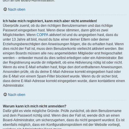
dich an die Board-Administration.
Nach oben
Ich habe mich registriert, kann mich aber nicht anmelden!
Überprüfe zuerst, ob du den richtigen Benutzernamen und das richtige
Passwort eingegeben hast. Wenn diese stimmen, dann gibt es zwei
Möglichkeiten. Wenn
COPPA
aktiviert ist und du angegeben hast, dass du
unter 13 Jahre alt bist, musst du bzw. einer deiner Eltern oder deiner
Erziehungsberechtigten den Anweisungen folgen, die du erhalten hast. Wenn
dies nicht der Fall ist, muss dein Benutzerkonto vielleicht aktiviert werden. Bei
einigen Boards müssen alle neu angemeldeten Mitglieder erst freigeschaltet
werden – entweder musst du dies selbst erledigen oder ein Administrator. Bei
der Registrierung wurde dir mitgeteilt, ob eine Aktivierung nötig ist oder nicht.
Wenn du eine E-Mail erhalten hast, folge den dort enthaltenen Anweisungen.
Ansonsten prüfe, ob du deine E-Mail-Adresse korrekt eingegeben hast oder
die E-Mail von einem Spam-Filter blockiert wurde. Wenn du dir sicher bist,
dass deine E-Mail-Adresse korrekt eingegeben wurde, dann kontaktiere einen
Administrator.
Nach oben
Warum kann ich mich nicht anmelden?
Dafür gibt es viele mögliche Gründe. Prüfe zunächst, ob dein Benutzername
und dein Passwort richtig sind. Wenn dies der Fall ist, wende dich an einen
Board-Administrator, um sicherzugehen, dass du nicht gesperrt wurdest. Es ist
ebenfalls möglich, dass ein Konfigurationsproblem mit der Website vorliegt,