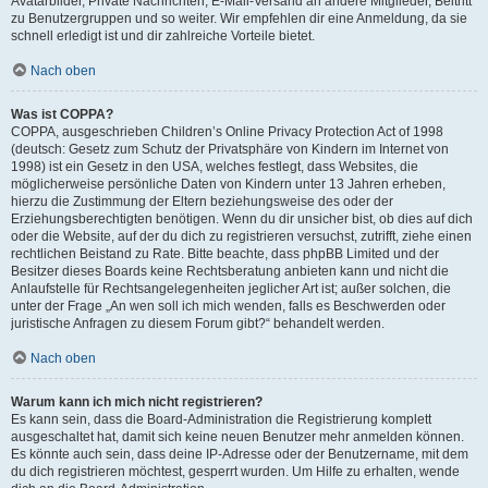
Avatarbilder, Private Nachrichten, E-Mail-Versand an andere Mitglieder, Beitritt
zu Benutzergruppen und so weiter. Wir empfehlen dir eine Anmeldung, da sie
schnell erledigt ist und dir zahlreiche Vorteile bietet.
Nach oben
Was ist COPPA?
COPPA, ausgeschrieben Children’s Online Privacy Protection Act of 1998
(deutsch: Gesetz zum Schutz der Privatsphäre von Kindern im Internet von
1998) ist ein Gesetz in den USA, welches festlegt, dass Websites, die
möglicherweise persönliche Daten von Kindern unter 13 Jahren erheben,
hierzu die Zustimmung der Eltern beziehungsweise des oder der
Erziehungsberechtigten benötigen. Wenn du dir unsicher bist, ob dies auf dich
oder die Website, auf der du dich zu registrieren versuchst, zutrifft, ziehe einen
rechtlichen Beistand zu Rate. Bitte beachte, dass phpBB Limited und der
Besitzer dieses Boards keine Rechtsberatung anbieten kann und nicht die
Anlaufstelle für Rechtsangelegenheiten jeglicher Art ist; außer solchen, die
unter der Frage „An wen soll ich mich wenden, falls es Beschwerden oder
juristische Anfragen zu diesem Forum gibt?“ behandelt werden.
Nach oben
Warum kann ich mich nicht registrieren?
Es kann sein, dass die Board-Administration die Registrierung komplett
ausgeschaltet hat, damit sich keine neuen Benutzer mehr anmelden können.
Es könnte auch sein, dass deine IP-Adresse oder der Benutzername, mit dem
du dich registrieren möchtest, gesperrt wurden. Um Hilfe zu erhalten, wende