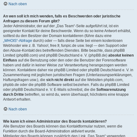
Nach oben
An wen soll ich mich wenden, falls es Beschwerden oder juristische
Anfragen zu diesem Forum gibt?
Jeder Administrator, der auf der „Das Team“-Seite aufgeführt ist, ist ein
geeigneter Kontakt für deine Beschwerde. Wenn du so keine Antwort erhältst,
solltest du den Besitzer der Domain kontaktieren (führe dazu eine
„WHOIS“-Abfrage
durch) oder — falls diese Seite bei einem kostenlosen
Webhoster wie z. B. Yahoo!, free.fr, funpic.de usw. liegt — den Support oder
den Abuse-Kontakt des betreffenden Dienstes. Bitte beachte, dass phpBB
Limited (phpBB.com) und phpBB Deutschland e. V. (phpBB.de)
absolut keinen
Einfluss
auf die Benutzung oder den oder die Benutzer der Forensoftware
haben und dafür in keiner Weise zur Verantwortung herangezogen werden
können. Kontaktiere daher nie phpBB Limited oder phpBB Deutschland e. V. in
Zusammenhang mit jeglichen juristischen Fragen (Unterlassungserklärungen,
Haftungsfragen usw.), die
sich nicht direkt
auf die Websiten phpbb.com,
phpbb.de oder die phpBB-Software selbst beziehen. Falls du phpBB Limited
oder phpBB Deutschland e. V. E-Mails schreibst, die die
Softwarenutzung
durch Dritte
betreffen, so wirst du, wenn überhaupt, höchstens eine knappe
Antwort erhalten.
Nach oben
Wie kann ich einen Administrator des Boards kontaktieren?
Alle Benutzer des Boards können das Kontaktformular nutzen, wenn die
Funktion durch die Board-Administration aktiviert wurde.
Mitglieder des Boards können zusätzlich den Link „Das Team“ verwenden.