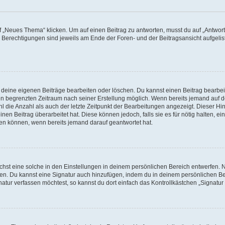
„Neues Thema“ klicken. Um auf einen Beitrag zu antworten, musst du auf „Antworte
e Berechtigungen sind jeweils am Ende der Foren- und der Beitragsansicht aufgeliste
r deine eigenen Beiträge bearbeiten oder löschen. Du kannst einen Beitrag bearbe
inen begrenzten Zeitraum nach seiner Erstellung möglich. Wenn bereits jemand auf de
 die Anzahl als auch der letzte Zeitpunkt der Bearbeitungen angezeigt. Dieser Hi
en Beitrag überarbeitet hat. Diese können jedoch, falls sie es für nötig halten, ei
hen können, wenn bereits jemand darauf geantwortet hat.
st eine solche in den Einstellungen in deinem persönlichen Bereich entwerfen. Na
eren. Du kannst eine Signatur auch hinzufügen, indem du in deinem persönlichen 
atur verfassen möchtest, so kannst du dort einfach das Kontrollkästchen „Signatu