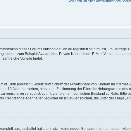
Wie kann ich einen Administrator des Board
istration dieses Forums entscheidet, ob du registriert sein musst, um Beiträge zu s
ung stehen: zum Beispiel Avatarbilder, Private Nachrichten, E-Mail-Versand an ander
 zahlreiche Vorteile bietet.
t of 1998 (deutsch: Gesetz zum Schutz der Privatsphäre von Kindern im Internet vo
unter 13 Jahren erheben, hierzu die Zustimmung der Eltern beziehungsweise des o
h zu registrieren versuchst, zutrifft, ziehe einen rechtlichen Beistand zu Rate. Bit
für Rechtsangelegenheiten jeglicher Art ist; außer solchen, die unter der Frage „
.
g komplett ausgeschaltet hat, damit sich keine neuen Benutzer mehr anmelden könn