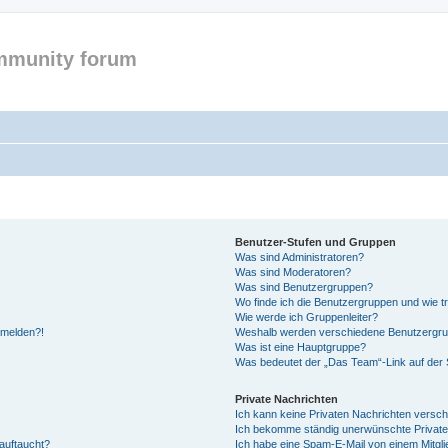
mmunity forum
Benutzer-Stufen und Gruppen
Was sind Administratoren?
Was sind Moderatoren?
Was sind Benutzergruppen?
Wo finde ich die Benutzergruppen und wie tr
Wie werde ich Gruppenleiter?
anmelden?!
Weshalb werden verschiedene Benutzergrupp
Was ist eine Hauptgruppe?
Was bedeutet der „Das Team“-Link auf der S
Private Nachrichten
Ich kann keine Privaten Nachrichten versch
Ich bekomme ständig unerwünschte Private
auftaucht?
Ich habe eine Spam-E-Mail von einem Mitgli