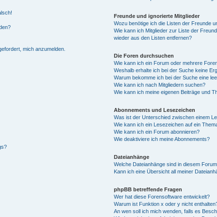
alsch!
Freunde und ignorierte Mitglieder
Wozu benötige ich die Listen der Freunde un
rden?
Wie kann ich Mitglieder zur Liste der Freund
wieder aus den Listen entfernen?
fgefordert, mich anzumelden.
Die Foren durchsuchen
Wie kann ich ein Forum oder mehrere For
Weshalb erhalte ich bei der Suche keine Er
Warum bekomme ich bei der Suche eine lee
Wie kann ich nach Mitgliedern suchen?
Wie kann ich meine eigenen Beiträge und T
Abonnements und Lesezeichen
Was ist der Unterschied zwischen einem L
Wie kann ich ein Lesezeichen auf ein Them
Wie kann ich ein Forum abonnieren?
Wie deaktiviere ich meine Abonnements?
gs?
Dateianhänge
Welche Dateianhänge sind in diesem Forum
Kann ich eine Übersicht all meiner Dateian
phpBB betreffende Fragen
Wer hat diese Forensoftware entwickelt?
Warum ist Funktion x oder y nicht enthalten
An wen soll ich mich wenden, falls es Besc