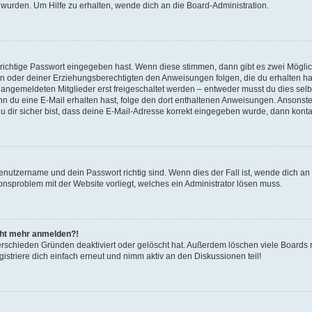
 wurden. Um Hilfe zu erhalten, wende dich an die Board-Administration.
 richtige Passwort eingegeben hast. Wenn diese stimmen, dann gibt es zwei Mögl
tern oder deiner Erziehungsberechtigten den Anweisungen folgen, die du erhalten ha
u angemeldeten Mitglieder erst freigeschaltet werden – entweder musst du dies selbs
. Wenn du eine E-Mail erhalten hast, folge den dort enthaltenen Anweisungen. Ansons
 dir sicher bist, dass deine E-Mail-Adresse korrekt eingegeben wurde, dann kontak
Benutzername und dein Passwort richtig sind. Wenn dies der Fall ist, wende dich a
ionsproblem mit der Website vorliegt, welches ein Administrator lösen muss.
icht mehr anmelden?!
erschieden Gründen deaktiviert oder gelöscht hat. Außerdem löschen viele Boards r
triere dich einfach erneut und nimm aktiv an den Diskussionen teil!