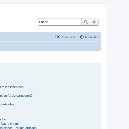
Suche
Erweiterte Suche
Registrieren
Anmelden
ete ich ihnen bei?
en farbig dargestellt?
tartseite?
icken!
 Nachrichten!
ed dieses Forums erhalten!