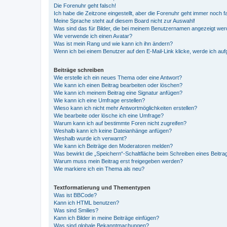
Die Forenuhr geht falsch!
Ich habe die Zeitzone eingestellt, aber die Forenuhr geht immer noch f
Meine Sprache steht auf diesem Board nicht zur Auswahl!
Was sind das für Bilder, die bei meinem Benutzernamen angezeigt we
Wie verwende ich einen Avatar?
Was ist mein Rang und wie kann ich ihn ändern?
Wenn ich bei einem Benutzer auf den E-Mail-Link klicke, werde ich au
Beiträge schreiben
Wie erstelle ich ein neues Thema oder eine Antwort?
Wie kann ich einen Beitrag bearbeiten oder löschen?
Wie kann ich meinem Beitrag eine Signatur anfügen?
Wie kann ich eine Umfrage erstellen?
Wieso kann ich nicht mehr Antwortmöglichkeiten erstellen?
Wie bearbeite oder lösche ich eine Umfrage?
Warum kann ich auf bestimmte Foren nicht zugreifen?
Weshalb kann ich keine Dateianhänge anfügen?
Weshalb wurde ich verwarnt?
Wie kann ich Beiträge den Moderatoren melden?
Was bewirkt die „Speichern“-Schaltfläche beim Schreiben eines Beitra
Warum muss mein Beitrag erst freigegeben werden?
Wie markiere ich ein Thema als neu?
Textformatierung und Thementypen
Was ist BBCode?
Kann ich HTML benutzen?
Was sind Smilies?
Kann ich Bilder in meine Beiträge einfügen?
Was sind globale Bekanntmachungen?