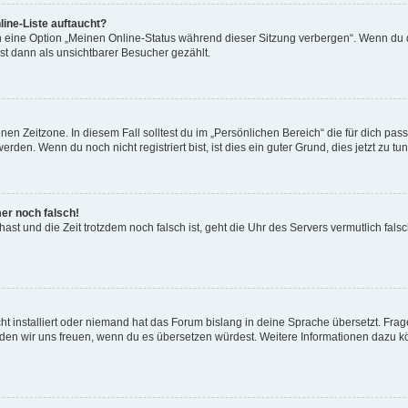
ine-Liste auftaucht?
n eine Option „Meinen Online-Status während dieser Sitzung verbergen“. Wenn du d
st dann als unsichtbarer Besucher gezählt.
en Zeitzone. In diesem Fall solltest du im „Persönlichen Bereich“ die für dich passe
den. Wenn du noch nicht registriert bist, ist dies ein guter Grund, dies jetzt zu tun
mer noch falsch!
t hast und die Zeit trotzdem noch falsch ist, geht die Uhr des Servers vermutlich fal
t installiert oder niemand hat das Forum bislang in deine Sprache übersetzt. Frag
, würden wir uns freuen, wenn du es übersetzen würdest. Weitere Informationen dazu