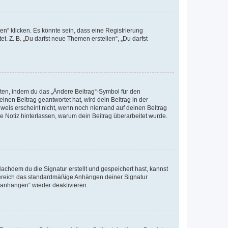
n“ klicken. Es könnte sein, dass eine Registrierung
t. Z. B. „Du darfst neue Themen erstellen“, „Du darfst
iten, indem du das „Ändere Beitrag“-Symbol für den
inen Beitrag geantwortet hat, wird dein Beitrag in der
nweis erscheint nicht, wenn noch niemand auf deinen Beitrag
ne Notiz hinterlassen, warum dein Beitrag überarbeitet wurde.
chdem du die Signatur erstellt und gespeichert hast, kannst
Bereich das standardmäßige Anhängen deiner Signatur
r anhängen“ wieder deaktivieren.