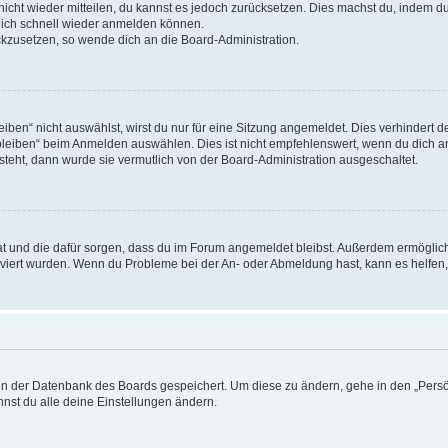
 nicht wieder mitteilen, du kannst es jedoch zurücksetzen. Dies machst du, indem 
 dich schnell wieder anmelden können.
ückzusetzen, so wende dich an die Board-Administration.
en“ nicht auswählst, wirst du nur für eine Sitzung angemeldet. Dies verhindert 
leiben“ beim Anmelden auswählen. Dies ist nicht empfehlenswert, wenn du dich an
 steht, dann wurde sie vermutlich von der Board-Administration ausgeschaltet.
 hat und die dafür sorgen, dass du im Forum angemeldet bleibst. Außerdem ermögli
tiviert wurden. Wenn du Probleme bei der An- oder Abmeldung hast, kann es helfen
n in der Datenbank des Boards gespeichert. Um diese zu ändern, gehe in den „Persö
nst du alle deine Einstellungen ändern.