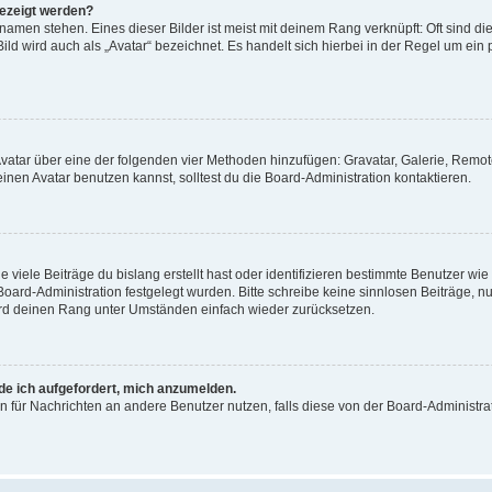
gezeigt werden?
amen stehen. Eines dieser Bilder ist meist mit deinem Rang verknüpft: Oft sind di
ld wird auch als „Avatar“ bezeichnet. Es handelt sich hierbei in der Regel um ein
 Avatar über eine der folgenden vier Methoden hinzufügen: Gravatar, Galerie, Rem
en Avatar benutzen kannst, solltest du die Board-Administration kontaktieren.
viele Beiträge du bislang erstellt hast oder identifizieren bestimmte Benutzer w
 Board-Administration festgelegt wurden. Bitte schreibe keine sinnlosen Beiträge
wird deinen Rang unter Umständen einfach wieder zurücksetzen.
rde ich aufgefordert, mich anzumelden.
ion für Nachrichten an andere Benutzer nutzen, falls diese von der Board-Administ