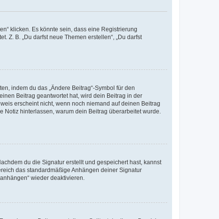
n“ klicken. Es könnte sein, dass eine Registrierung
t. Z. B. „Du darfst neue Themen erstellen“, „Du darfst
iten, indem du das „Ändere Beitrag“-Symbol für den
inen Beitrag geantwortet hat, wird dein Beitrag in der
nweis erscheint nicht, wenn noch niemand auf deinen Beitrag
ne Notiz hinterlassen, warum dein Beitrag überarbeitet wurde.
chdem du die Signatur erstellt und gespeichert hast, kannst
Bereich das standardmäßige Anhängen deiner Signatur
r anhängen“ wieder deaktivieren.