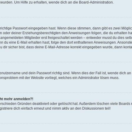
 wurden. Um Hilfe zu erhalten, wende dich an die Board-Administration.
 richtige Passwort eingegeben hast. Wenn diese stimmen, dann gibt es zwei Mögl
tern oder deiner Erziehungsberechtigten den Anweisungen folgen, die du erhalten ha
u angemeldeten Mitglieder erst freigeschaltet werden – entweder musst du dies selbs
. Wenn du eine E-Mail erhalten hast, folge den dort enthaltenen Anweisungen. Ansons
 dir sicher bist, dass deine E-Mail-Adresse korrekt eingegeben wurde, dann kontak
Benutzername und dein Passwort richtig sind. Wenn dies der Fall ist, wende dich a
ionsproblem mit der Website vorliegt, welches ein Administrator lösen muss.
icht mehr anmelden?!
erschieden Gründen deaktiviert oder gelöscht hat. Außerdem löschen viele Boards r
triere dich einfach erneut und nimm aktiv an den Diskussionen teil!