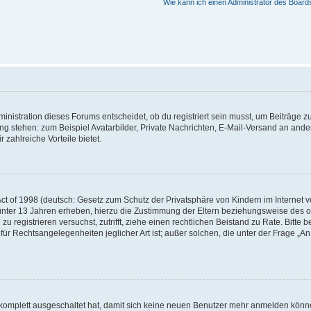
Wie kann ich einen Administrator des Board
istration dieses Forums entscheidet, ob du registriert sein musst, um Beiträge zu s
ung stehen: zum Beispiel Avatarbilder, Private Nachrichten, E-Mail-Versand an ander
 zahlreiche Vorteile bietet.
t of 1998 (deutsch: Gesetz zum Schutz der Privatsphäre von Kindern im Internet vo
unter 13 Jahren erheben, hierzu die Zustimmung der Eltern beziehungsweise des o
h zu registrieren versuchst, zutrifft, ziehe einen rechtlichen Beistand zu Rate. Bit
für Rechtsangelegenheiten jeglicher Art ist; außer solchen, die unter der Frage „
.
g komplett ausgeschaltet hat, damit sich keine neuen Benutzer mehr anmelden könn