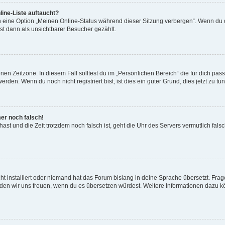
ine-Liste auftaucht?
n eine Option „Meinen Online-Status während dieser Sitzung verbergen“. Wenn du d
st dann als unsichtbarer Besucher gezählt.
en Zeitzone. In diesem Fall solltest du im „Persönlichen Bereich“ die für dich passe
den. Wenn du noch nicht registriert bist, ist dies ein guter Grund, dies jetzt zu tun
mer noch falsch!
t hast und die Zeit trotzdem noch falsch ist, geht die Uhr des Servers vermutlich fal
t installiert oder niemand hat das Forum bislang in deine Sprache übersetzt. Frag
, würden wir uns freuen, wenn du es übersetzen würdest. Weitere Informationen dazu