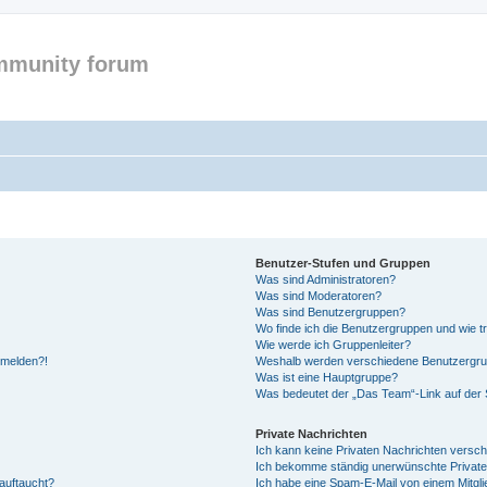
mmunity forum
Benutzer-Stufen und Gruppen
Was sind Administratoren?
Was sind Moderatoren?
Was sind Benutzergruppen?
Wo finde ich die Benutzergruppen und wie tr
Wie werde ich Gruppenleiter?
anmelden?!
Weshalb werden verschiedene Benutzergrupp
Was ist eine Hauptgruppe?
Was bedeutet der „Das Team“-Link auf der S
Private Nachrichten
Ich kann keine Privaten Nachrichten versch
Ich bekomme ständig unerwünschte Private
auftaucht?
Ich habe eine Spam-E-Mail von einem Mitgli