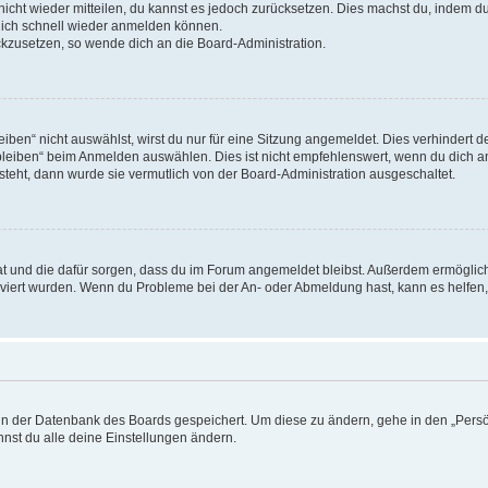
 nicht wieder mitteilen, du kannst es jedoch zurücksetzen. Dies machst du, indem 
 dich schnell wieder anmelden können.
ückzusetzen, so wende dich an die Board-Administration.
en“ nicht auswählst, wirst du nur für eine Sitzung angemeldet. Dies verhindert 
leiben“ beim Anmelden auswählen. Dies ist nicht empfehlenswert, wenn du dich an
 steht, dann wurde sie vermutlich von der Board-Administration ausgeschaltet.
 hat und die dafür sorgen, dass du im Forum angemeldet bleibst. Außerdem ermögli
tiviert wurden. Wenn du Probleme bei der An- oder Abmeldung hast, kann es helfen
n in der Datenbank des Boards gespeichert. Um diese zu ändern, gehe in den „Persö
nst du alle deine Einstellungen ändern.