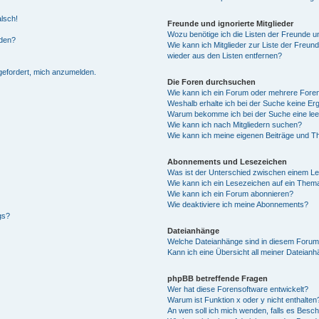
alsch!
Freunde und ignorierte Mitglieder
Wozu benötige ich die Listen der Freunde un
rden?
Wie kann ich Mitglieder zur Liste der Freund
wieder aus den Listen entfernen?
fgefordert, mich anzumelden.
Die Foren durchsuchen
Wie kann ich ein Forum oder mehrere For
Weshalb erhalte ich bei der Suche keine Er
Warum bekomme ich bei der Suche eine lee
Wie kann ich nach Mitgliedern suchen?
Wie kann ich meine eigenen Beiträge und T
Abonnements und Lesezeichen
Was ist der Unterschied zwischen einem L
Wie kann ich ein Lesezeichen auf ein Them
Wie kann ich ein Forum abonnieren?
Wie deaktiviere ich meine Abonnements?
gs?
Dateianhänge
Welche Dateianhänge sind in diesem Forum
Kann ich eine Übersicht all meiner Dateian
phpBB betreffende Fragen
Wer hat diese Forensoftware entwickelt?
Warum ist Funktion x oder y nicht enthalten
An wen soll ich mich wenden, falls es Besc