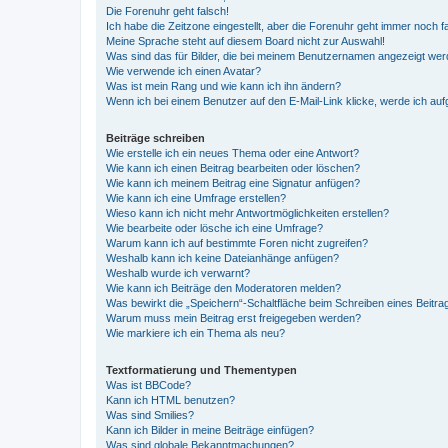
Die Forenuhr geht falsch!
Ich habe die Zeitzone eingestellt, aber die Forenuhr geht immer noch f
Meine Sprache steht auf diesem Board nicht zur Auswahl!
Was sind das für Bilder, die bei meinem Benutzernamen angezeigt we
Wie verwende ich einen Avatar?
Was ist mein Rang und wie kann ich ihn ändern?
Wenn ich bei einem Benutzer auf den E-Mail-Link klicke, werde ich au
Beiträge schreiben
Wie erstelle ich ein neues Thema oder eine Antwort?
Wie kann ich einen Beitrag bearbeiten oder löschen?
Wie kann ich meinem Beitrag eine Signatur anfügen?
Wie kann ich eine Umfrage erstellen?
Wieso kann ich nicht mehr Antwortmöglichkeiten erstellen?
Wie bearbeite oder lösche ich eine Umfrage?
Warum kann ich auf bestimmte Foren nicht zugreifen?
Weshalb kann ich keine Dateianhänge anfügen?
Weshalb wurde ich verwarnt?
Wie kann ich Beiträge den Moderatoren melden?
Was bewirkt die „Speichern“-Schaltfläche beim Schreiben eines Beitra
Warum muss mein Beitrag erst freigegeben werden?
Wie markiere ich ein Thema als neu?
Textformatierung und Thementypen
Was ist BBCode?
Kann ich HTML benutzen?
Was sind Smilies?
Kann ich Bilder in meine Beiträge einfügen?
Was sind globale Bekanntmachungen?