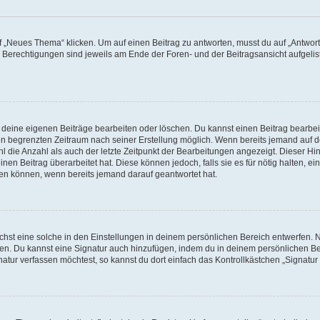
„Neues Thema“ klicken. Um auf einen Beitrag zu antworten, musst du auf „Antworte
e Berechtigungen sind jeweils am Ende der Foren- und der Beitragsansicht aufgeliste
r deine eigenen Beiträge bearbeiten oder löschen. Du kannst einen Beitrag bearbe
inen begrenzten Zeitraum nach seiner Erstellung möglich. Wenn bereits jemand auf de
 die Anzahl als auch der letzte Zeitpunkt der Bearbeitungen angezeigt. Dieser Hi
en Beitrag überarbeitet hat. Diese können jedoch, falls sie es für nötig halten, ei
hen können, wenn bereits jemand darauf geantwortet hat.
st eine solche in den Einstellungen in deinem persönlichen Bereich entwerfen. Na
eren. Du kannst eine Signatur auch hinzufügen, indem du in deinem persönlichen 
atur verfassen möchtest, so kannst du dort einfach das Kontrollkästchen „Signatu