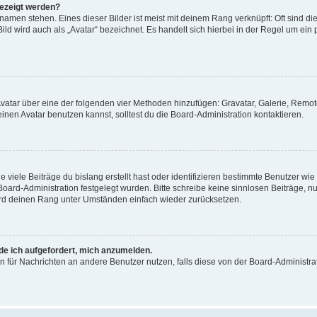
gezeigt werden?
amen stehen. Eines dieser Bilder ist meist mit deinem Rang verknüpft: Oft sind di
ld wird auch als „Avatar“ bezeichnet. Es handelt sich hierbei in der Regel um ein
 Avatar über eine der folgenden vier Methoden hinzufügen: Gravatar, Galerie, Rem
en Avatar benutzen kannst, solltest du die Board-Administration kontaktieren.
viele Beiträge du bislang erstellt hast oder identifizieren bestimmte Benutzer w
 Board-Administration festgelegt wurden. Bitte schreibe keine sinnlosen Beiträge
wird deinen Rang unter Umständen einfach wieder zurücksetzen.
rde ich aufgefordert, mich anzumelden.
ion für Nachrichten an andere Benutzer nutzen, falls diese von der Board-Administ