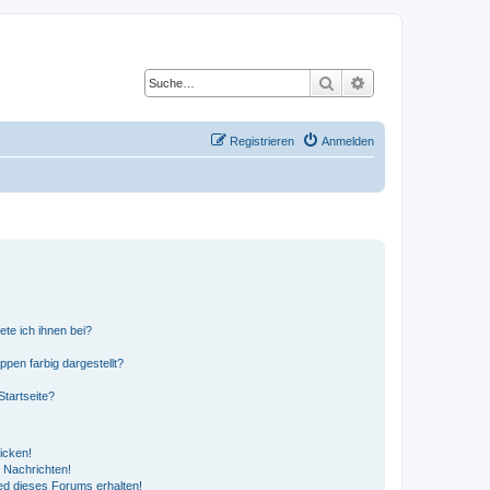
Suche
Erweiterte Suche
Registrieren
Anmelden
ete ich ihnen bei?
en farbig dargestellt?
tartseite?
icken!
 Nachrichten!
ed dieses Forums erhalten!