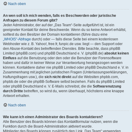
Nach oben
An wen soll ich mich wenden, falls es Beschwerden oder juristische
Anfragen zu diesem Forum gibt?
Jeder Administrator, der auf der „Das Team“-Seite aufgeführt ist, ist ein
geeigneter Kontakt für deine Beschwerde. Wenn du so keine Antwort erhältst,
solltest du den Besitzer der Domain kontaktieren (führe dazu eine
„WHOIS“-Abfrage
durch) oder — falls diese Seite bei einem kostenlosen
Webhoster wie z. B. Yahoo!, free.fr, funpic.de usw. liegt — den Support oder
den Abuse-Kontakt des betreffenden Dienstes. Bitte beachte, dass phpBB
Limited (phpBB.com) und phpBB Deutschland e. V. (phpBB.de)
absolut keinen
Einfluss
auf die Benutzung oder den oder die Benutzer der Forensoftware
haben und dafür in keiner Weise zur Verantwortung herangezogen werden
können. Kontaktiere daher nie phpBB Limited oder phpBB Deutschland e. V. in
Zusammenhang mit jeglichen juristischen Fragen (Unterlassungserklärungen,
Haftungsfragen usw.), die
sich nicht direkt
auf die Websiten phpbb.com,
phpbb.de oder die phpBB-Software selbst beziehen. Falls du phpBB Limited
oder phpBB Deutschland e. V. E-Mails schreibst, die die
Softwarenutzung
durch Dritte
betreffen, so wirst du, wenn überhaupt, höchstens eine knappe
Antwort erhalten.
Nach oben
Wie kann ich einen Administrator des Boards kontaktieren?
Alle Benutzer des Boards können das Kontaktformular nutzen, wenn die
Funktion durch die Board-Administration aktiviert wurde.
Mitglieder des Boards können zusätzlich den Link „Das Team“ verwenden.