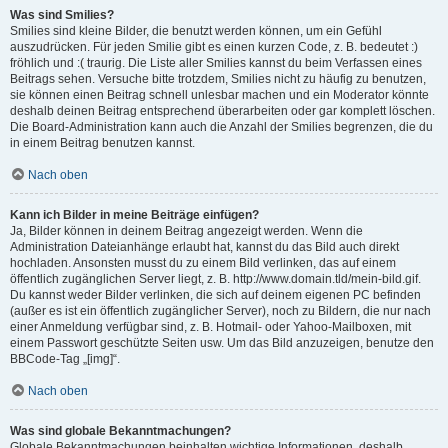
Was sind Smilies?
Smilies sind kleine Bilder, die benutzt werden können, um ein Gefühl
auszudrücken. Für jeden Smilie gibt es einen kurzen Code, z. B. bedeutet :)
fröhlich und :( traurig. Die Liste aller Smilies kannst du beim Verfassen eines
Beitrags sehen. Versuche bitte trotzdem, Smilies nicht zu häufig zu benutzen,
sie können einen Beitrag schnell unlesbar machen und ein Moderator könnte
deshalb deinen Beitrag entsprechend überarbeiten oder gar komplett löschen.
Die Board-Administration kann auch die Anzahl der Smilies begrenzen, die du
in einem Beitrag benutzen kannst.
Nach oben
Kann ich Bilder in meine Beiträge einfügen?
Ja, Bilder können in deinem Beitrag angezeigt werden. Wenn die
Administration Dateianhänge erlaubt hat, kannst du das Bild auch direkt
hochladen. Ansonsten musst du zu einem Bild verlinken, das auf einem
öffentlich zugänglichen Server liegt, z. B. http://www.domain.tld/mein-bild.gif.
Du kannst weder Bilder verlinken, die sich auf deinem eigenen PC befinden
(außer es ist ein öffentlich zugänglicher Server), noch zu Bildern, die nur nach
einer Anmeldung verfügbar sind, z. B. Hotmail- oder Yahoo-Mailboxen, mit
einem Passwort geschützte Seiten usw. Um das Bild anzuzeigen, benutze den
BBCode-Tag „[img]“.
Nach oben
Was sind globale Bekanntmachungen?
Globale Bekanntmachungen beinhalten wichtige Informationen, deshalb