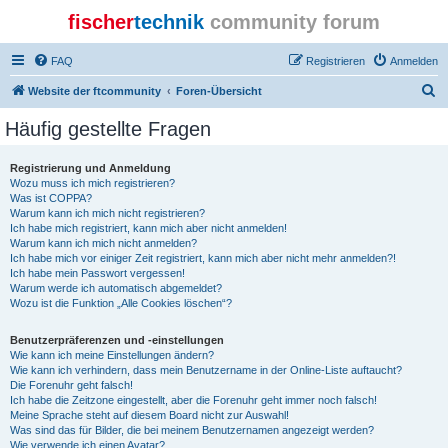
fischer
technik
community forum
FAQ
Registrieren
Anmelden
S
Website der ftcommunity
Foren-Übersicht
u
Häufig gestellte Fragen
c
h
Registrierung und Anmeldung
Wozu muss ich mich registrieren?
e
Was ist COPPA?
Warum kann ich mich nicht registrieren?
Ich habe mich registriert, kann mich aber nicht anmelden!
Warum kann ich mich nicht anmelden?
Ich habe mich vor einiger Zeit registriert, kann mich aber nicht mehr anmelden?!
Ich habe mein Passwort vergessen!
Warum werde ich automatisch abgemeldet?
Wozu ist die Funktion „Alle Cookies löschen“?
Benutzerpräferenzen und -einstellungen
Wie kann ich meine Einstellungen ändern?
Wie kann ich verhindern, dass mein Benutzername in der Online-Liste auftaucht?
Die Forenuhr geht falsch!
Ich habe die Zeitzone eingestellt, aber die Forenuhr geht immer noch falsch!
Meine Sprache steht auf diesem Board nicht zur Auswahl!
Was sind das für Bilder, die bei meinem Benutzernamen angezeigt werden?
Wie verwende ich einen Avatar?