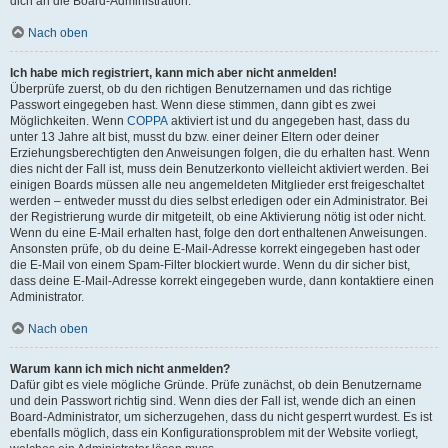
dich an die Board-Administration.
Nach oben
Ich habe mich registriert, kann mich aber nicht anmelden!
Überprüfe zuerst, ob du den richtigen Benutzernamen und das richtige
Passwort eingegeben hast. Wenn diese stimmen, dann gibt es zwei
Möglichkeiten. Wenn
COPPA
aktiviert ist und du angegeben hast, dass du
unter 13 Jahre alt bist, musst du bzw. einer deiner Eltern oder deiner
Erziehungsberechtigten den Anweisungen folgen, die du erhalten hast. Wenn
dies nicht der Fall ist, muss dein Benutzerkonto vielleicht aktiviert werden. Bei
einigen Boards müssen alle neu angemeldeten Mitglieder erst freigeschaltet
werden – entweder musst du dies selbst erledigen oder ein Administrator. Bei
der Registrierung wurde dir mitgeteilt, ob eine Aktivierung nötig ist oder nicht.
Wenn du eine E-Mail erhalten hast, folge den dort enthaltenen Anweisungen.
Ansonsten prüfe, ob du deine E-Mail-Adresse korrekt eingegeben hast oder
die E-Mail von einem Spam-Filter blockiert wurde. Wenn du dir sicher bist,
dass deine E-Mail-Adresse korrekt eingegeben wurde, dann kontaktiere einen
Administrator.
Nach oben
Warum kann ich mich nicht anmelden?
Dafür gibt es viele mögliche Gründe. Prüfe zunächst, ob dein Benutzername
und dein Passwort richtig sind. Wenn dies der Fall ist, wende dich an einen
Board-Administrator, um sicherzugehen, dass du nicht gesperrt wurdest. Es ist
ebenfalls möglich, dass ein Konfigurationsproblem mit der Website vorliegt,