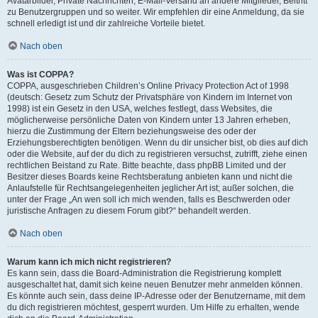
Avatarbilder, Private Nachrichten, E-Mail-Versand an andere Mitglieder, Beitritt
zu Benutzergruppen und so weiter. Wir empfehlen dir eine Anmeldung, da sie
schnell erledigt ist und dir zahlreiche Vorteile bietet.
Nach oben
Was ist COPPA?
COPPA, ausgeschrieben Children’s Online Privacy Protection Act of 1998
(deutsch: Gesetz zum Schutz der Privatsphäre von Kindern im Internet von
1998) ist ein Gesetz in den USA, welches festlegt, dass Websites, die
möglicherweise persönliche Daten von Kindern unter 13 Jahren erheben,
hierzu die Zustimmung der Eltern beziehungsweise des oder der
Erziehungsberechtigten benötigen. Wenn du dir unsicher bist, ob dies auf dich
oder die Website, auf der du dich zu registrieren versuchst, zutrifft, ziehe einen
rechtlichen Beistand zu Rate. Bitte beachte, dass phpBB Limited und der
Besitzer dieses Boards keine Rechtsberatung anbieten kann und nicht die
Anlaufstelle für Rechtsangelegenheiten jeglicher Art ist; außer solchen, die
unter der Frage „An wen soll ich mich wenden, falls es Beschwerden oder
juristische Anfragen zu diesem Forum gibt?“ behandelt werden.
Nach oben
Warum kann ich mich nicht registrieren?
Es kann sein, dass die Board-Administration die Registrierung komplett
ausgeschaltet hat, damit sich keine neuen Benutzer mehr anmelden können.
Es könnte auch sein, dass deine IP-Adresse oder der Benutzername, mit dem
du dich registrieren möchtest, gesperrt wurden. Um Hilfe zu erhalten, wende