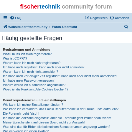
fischer
technik
community forum
FAQ
Registrieren
Anmelden
S
Website der ftcommunity
Foren-Übersicht
u
Häufig gestellte Fragen
c
h
Registrierung und Anmeldung
Wozu muss ich mich registrieren?
e
Was ist COPPA?
Warum kann ich mich nicht registrieren?
Ich habe mich registriert, kann mich aber nicht anmelden!
Warum kann ich mich nicht anmelden?
Ich habe mich vor einiger Zeit registriert, kann mich aber nicht mehr anmelden?!
Ich habe mein Passwort vergessen!
Warum werde ich automatisch abgemeldet?
Wozu ist die Funktion „Alle Cookies löschen“?
Benutzerpräferenzen und -einstellungen
Wie kann ich meine Einstellungen ändern?
Wie kann ich verhindern, dass mein Benutzername in der Online-Liste auftaucht?
Die Forenuhr geht falsch!
Ich habe die Zeitzone eingestellt, aber die Forenuhr geht immer noch falsch!
Meine Sprache steht auf diesem Board nicht zur Auswahl!
Was sind das für Bilder, die bei meinem Benutzernamen angezeigt werden?
Wie verwende ich einen Avatar?