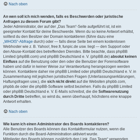
Nach oben
An wen soll ich mich wenden, falls es Beschwerden oder juristische
Anfragen zu diesem Forum gibt?
Jeder Administrator, der auf der „Das Team“-Seite aufgeführt ist, ist ein
geeigneter Kontakt für deine Beschwerde. Wenn du so keine Antwort erhältst,
solltest du den Besitzer der Domain kontaktieren (führe dazu eine
„WHOIS“-Abfrage
durch) oder — falls diese Seite bei einem kostenlosen
Webhoster wie z. B. Yahoo!, free.fr, funpic.de usw. liegt — den Support oder
den Abuse-Kontakt des betreffenden Dienstes. Bitte beachte, dass phpBB
Limited (phpBB.com) und phpBB Deutschland e. V. (phpBB.de)
absolut keinen
Einfluss
auf die Benutzung oder den oder die Benutzer der Forensoftware
haben und dafür in keiner Weise zur Verantwortung herangezogen werden
können. Kontaktiere daher nie phpBB Limited oder phpBB Deutschland e. V. in
Zusammenhang mit jeglichen juristischen Fragen (Unterlassungserklärungen,
Haftungsfragen usw.), die
sich nicht direkt
auf die Websiten phpbb.com,
phpbb.de oder die phpBB-Software selbst beziehen. Falls du phpBB Limited
oder phpBB Deutschland e. V. E-Mails schreibst, die die
Softwarenutzung
durch Dritte
betreffen, so wirst du, wenn überhaupt, höchstens eine knappe
Antwort erhalten.
Nach oben
Wie kann ich einen Administrator des Boards kontaktieren?
Alle Benutzer des Boards können das Kontaktformular nutzen, wenn die
Funktion durch die Board-Administration aktiviert wurde.
Mitglieder des Boards können zusätzlich den Link „Das Team“ verwenden.