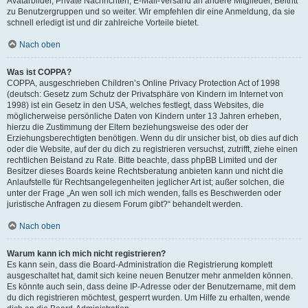
Avatarbilder, Private Nachrichten, E-Mail-Versand an andere Mitglieder, Beitritt
zu Benutzergruppen und so weiter. Wir empfehlen dir eine Anmeldung, da sie
schnell erledigt ist und dir zahlreiche Vorteile bietet.
Nach oben
Was ist COPPA?
COPPA, ausgeschrieben Children’s Online Privacy Protection Act of 1998
(deutsch: Gesetz zum Schutz der Privatsphäre von Kindern im Internet von
1998) ist ein Gesetz in den USA, welches festlegt, dass Websites, die
möglicherweise persönliche Daten von Kindern unter 13 Jahren erheben,
hierzu die Zustimmung der Eltern beziehungsweise des oder der
Erziehungsberechtigten benötigen. Wenn du dir unsicher bist, ob dies auf dich
oder die Website, auf der du dich zu registrieren versuchst, zutrifft, ziehe einen
rechtlichen Beistand zu Rate. Bitte beachte, dass phpBB Limited und der
Besitzer dieses Boards keine Rechtsberatung anbieten kann und nicht die
Anlaufstelle für Rechtsangelegenheiten jeglicher Art ist; außer solchen, die
unter der Frage „An wen soll ich mich wenden, falls es Beschwerden oder
juristische Anfragen zu diesem Forum gibt?“ behandelt werden.
Nach oben
Warum kann ich mich nicht registrieren?
Es kann sein, dass die Board-Administration die Registrierung komplett
ausgeschaltet hat, damit sich keine neuen Benutzer mehr anmelden können.
Es könnte auch sein, dass deine IP-Adresse oder der Benutzername, mit dem
du dich registrieren möchtest, gesperrt wurden. Um Hilfe zu erhalten, wende