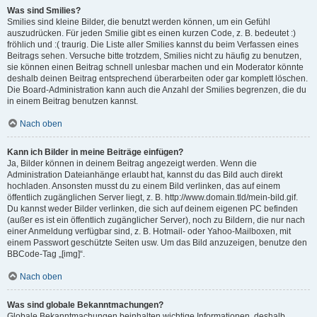
Was sind Smilies?
Smilies sind kleine Bilder, die benutzt werden können, um ein Gefühl
auszudrücken. Für jeden Smilie gibt es einen kurzen Code, z. B. bedeutet :)
fröhlich und :( traurig. Die Liste aller Smilies kannst du beim Verfassen eines
Beitrags sehen. Versuche bitte trotzdem, Smilies nicht zu häufig zu benutzen,
sie können einen Beitrag schnell unlesbar machen und ein Moderator könnte
deshalb deinen Beitrag entsprechend überarbeiten oder gar komplett löschen.
Die Board-Administration kann auch die Anzahl der Smilies begrenzen, die du
in einem Beitrag benutzen kannst.
Nach oben
Kann ich Bilder in meine Beiträge einfügen?
Ja, Bilder können in deinem Beitrag angezeigt werden. Wenn die
Administration Dateianhänge erlaubt hat, kannst du das Bild auch direkt
hochladen. Ansonsten musst du zu einem Bild verlinken, das auf einem
öffentlich zugänglichen Server liegt, z. B. http://www.domain.tld/mein-bild.gif.
Du kannst weder Bilder verlinken, die sich auf deinem eigenen PC befinden
(außer es ist ein öffentlich zugänglicher Server), noch zu Bildern, die nur nach
einer Anmeldung verfügbar sind, z. B. Hotmail- oder Yahoo-Mailboxen, mit
einem Passwort geschützte Seiten usw. Um das Bild anzuzeigen, benutze den
BBCode-Tag „[img]“.
Nach oben
Was sind globale Bekanntmachungen?
Globale Bekanntmachungen beinhalten wichtige Informationen, deshalb