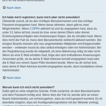
dich an die Board-Administration.
Nach oben
Ich habe mich registriert, kann mich aber nicht anmelden!
Überprüfe zuerst, ob du den richtigen Benutzernamen und das richtige
Passwort eingegeben hast. Wenn diese stimmen, dann gibt es zwei
Möglichkeiten. Wenn
COPPA
aktiviert ist und du angegeben hast, dass du
unter 13 Jahre alt bist, musst du bzw. einer deiner Eltern oder deiner
Erziehungsberechtigten den Anweisungen folgen, die du erhalten hast. Wenn
dies nicht der Fall ist, muss dein Benutzerkonto vielleicht aktiviert werden. Bei
einigen Boards müssen alle neu angemeldeten Mitglieder erst freigeschaltet
werden – entweder musst du dies selbst erledigen oder ein Administrator. Bei
der Registrierung wurde dir mitgeteilt, ob eine Aktivierung nötig ist oder nicht.
Wenn du eine E-Mail erhalten hast, folge den dort enthaltenen Anweisungen.
Ansonsten prüfe, ob du deine E-Mail-Adresse korrekt eingegeben hast oder
die E-Mail von einem Spam-Filter blockiert wurde. Wenn du dir sicher bist,
dass deine E-Mail-Adresse korrekt eingegeben wurde, dann kontaktiere einen
Administrator.
Nach oben
Warum kann ich mich nicht anmelden?
Dafür gibt es viele mögliche Gründe. Prüfe zunächst, ob dein Benutzername
und dein Passwort richtig sind. Wenn dies der Fall ist, wende dich an einen
Board-Administrator, um sicherzugehen, dass du nicht gesperrt wurdest. Es ist
ebenfalls möglich, dass ein Konfigurationsproblem mit der Website vorliegt,