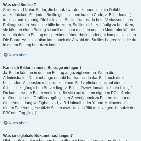
Was sind Smilies?
Smilies sind kleine Bilder, die benutzt werden können, um ein Gefühl
auszudrücken. Für jeden Smilie gibt es einen kurzen Code, z. B. bedeutet :)
fröhlich und :( traurig. Die Liste aller Smilies kannst du beim Verfassen eines
Beitrags sehen. Versuche bitte trotzdem, Smilies nicht zu häufig zu benutzen,
sie können einen Beitrag schnell unlesbar machen und ein Moderator könnte
deshalb deinen Beitrag entsprechend überarbeiten oder gar komplett löschen.
Die Board-Administration kann auch die Anzahl der Smilies begrenzen, die du
in einem Beitrag benutzen kannst.
Nach oben
Kann ich Bilder in meine Beiträge einfügen?
Ja, Bilder können in deinem Beitrag angezeigt werden. Wenn die
Administration Dateianhänge erlaubt hat, kannst du das Bild auch direkt
hochladen. Ansonsten musst du zu einem Bild verlinken, das auf einem
öffentlich zugänglichen Server liegt, z. B. http://www.domain.tld/mein-bild.gif.
Du kannst weder Bilder verlinken, die sich auf deinem eigenen PC befinden
(außer es ist ein öffentlich zugänglicher Server), noch zu Bildern, die nur nach
einer Anmeldung verfügbar sind, z. B. Hotmail- oder Yahoo-Mailboxen, mit
einem Passwort geschützte Seiten usw. Um das Bild anzuzeigen, benutze den
BBCode-Tag „[img]“.
Nach oben
Was sind globale Bekanntmachungen?
Globale Bekanntmachungen beinhalten wichtige Informationen, deshalb