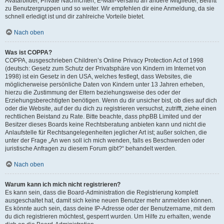
Avatarbilder, Private Nachrichten, E-Mail-Versand an andere Mitglieder, Beitritt
zu Benutzergruppen und so weiter. Wir empfehlen dir eine Anmeldung, da sie
schnell erledigt ist und dir zahlreiche Vorteile bietet.
Nach oben
Was ist COPPA?
COPPA, ausgeschrieben Children’s Online Privacy Protection Act of 1998
(deutsch: Gesetz zum Schutz der Privatsphäre von Kindern im Internet von
1998) ist ein Gesetz in den USA, welches festlegt, dass Websites, die
möglicherweise persönliche Daten von Kindern unter 13 Jahren erheben,
hierzu die Zustimmung der Eltern beziehungsweise des oder der
Erziehungsberechtigten benötigen. Wenn du dir unsicher bist, ob dies auf dich
oder die Website, auf der du dich zu registrieren versuchst, zutrifft, ziehe einen
rechtlichen Beistand zu Rate. Bitte beachte, dass phpBB Limited und der
Besitzer dieses Boards keine Rechtsberatung anbieten kann und nicht die
Anlaufstelle für Rechtsangelegenheiten jeglicher Art ist; außer solchen, die
unter der Frage „An wen soll ich mich wenden, falls es Beschwerden oder
juristische Anfragen zu diesem Forum gibt?“ behandelt werden.
Nach oben
Warum kann ich mich nicht registrieren?
Es kann sein, dass die Board-Administration die Registrierung komplett
ausgeschaltet hat, damit sich keine neuen Benutzer mehr anmelden können.
Es könnte auch sein, dass deine IP-Adresse oder der Benutzername, mit dem
du dich registrieren möchtest, gesperrt wurden. Um Hilfe zu erhalten, wende