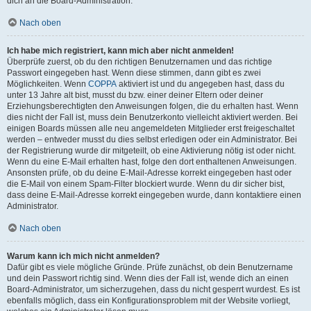
dich an die Board-Administration.
Nach oben
Ich habe mich registriert, kann mich aber nicht anmelden!
Überprüfe zuerst, ob du den richtigen Benutzernamen und das richtige
Passwort eingegeben hast. Wenn diese stimmen, dann gibt es zwei
Möglichkeiten. Wenn
COPPA
aktiviert ist und du angegeben hast, dass du
unter 13 Jahre alt bist, musst du bzw. einer deiner Eltern oder deiner
Erziehungsberechtigten den Anweisungen folgen, die du erhalten hast. Wenn
dies nicht der Fall ist, muss dein Benutzerkonto vielleicht aktiviert werden. Bei
einigen Boards müssen alle neu angemeldeten Mitglieder erst freigeschaltet
werden – entweder musst du dies selbst erledigen oder ein Administrator. Bei
der Registrierung wurde dir mitgeteilt, ob eine Aktivierung nötig ist oder nicht.
Wenn du eine E-Mail erhalten hast, folge den dort enthaltenen Anweisungen.
Ansonsten prüfe, ob du deine E-Mail-Adresse korrekt eingegeben hast oder
die E-Mail von einem Spam-Filter blockiert wurde. Wenn du dir sicher bist,
dass deine E-Mail-Adresse korrekt eingegeben wurde, dann kontaktiere einen
Administrator.
Nach oben
Warum kann ich mich nicht anmelden?
Dafür gibt es viele mögliche Gründe. Prüfe zunächst, ob dein Benutzername
und dein Passwort richtig sind. Wenn dies der Fall ist, wende dich an einen
Board-Administrator, um sicherzugehen, dass du nicht gesperrt wurdest. Es ist
ebenfalls möglich, dass ein Konfigurationsproblem mit der Website vorliegt,