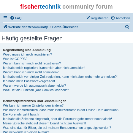
fischer
technik
community forum
FAQ
Registrieren
Anmelden
S
Website der ftcommunity
Foren-Übersicht
u
Häufig gestellte Fragen
c
h
Registrierung und Anmeldung
Wozu muss ich mich registrieren?
e
Was ist COPPA?
Warum kann ich mich nicht registrieren?
Ich habe mich registriert, kann mich aber nicht anmelden!
Warum kann ich mich nicht anmelden?
Ich habe mich vor einiger Zeit registriert, kann mich aber nicht mehr anmelden?!
Ich habe mein Passwort vergessen!
Warum werde ich automatisch abgemeldet?
Wozu ist die Funktion „Alle Cookies löschen“?
Benutzerpräferenzen und -einstellungen
Wie kann ich meine Einstellungen ändern?
Wie kann ich verhindern, dass mein Benutzername in der Online-Liste auftaucht?
Die Forenuhr geht falsch!
Ich habe die Zeitzone eingestellt, aber die Forenuhr geht immer noch falsch!
Meine Sprache steht auf diesem Board nicht zur Auswahl!
Was sind das für Bilder, die bei meinem Benutzernamen angezeigt werden?
Wie verwende ich einen Avatar?