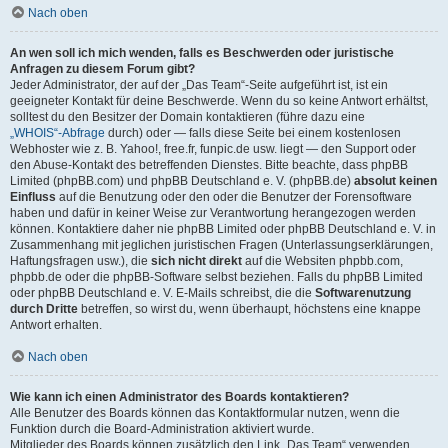
Nach oben
An wen soll ich mich wenden, falls es Beschwerden oder juristische
Anfragen zu diesem Forum gibt?
Jeder Administrator, der auf der „Das Team“-Seite aufgeführt ist, ist ein
geeigneter Kontakt für deine Beschwerde. Wenn du so keine Antwort erhältst,
solltest du den Besitzer der Domain kontaktieren (führe dazu eine
„WHOIS“-Abfrage
durch) oder — falls diese Seite bei einem kostenlosen
Webhoster wie z. B. Yahoo!, free.fr, funpic.de usw. liegt — den Support oder
den Abuse-Kontakt des betreffenden Dienstes. Bitte beachte, dass phpBB
Limited (phpBB.com) und phpBB Deutschland e. V. (phpBB.de)
absolut keinen
Einfluss
auf die Benutzung oder den oder die Benutzer der Forensoftware
haben und dafür in keiner Weise zur Verantwortung herangezogen werden
können. Kontaktiere daher nie phpBB Limited oder phpBB Deutschland e. V. in
Zusammenhang mit jeglichen juristischen Fragen (Unterlassungserklärungen,
Haftungsfragen usw.), die
sich nicht direkt
auf die Websiten phpbb.com,
phpbb.de oder die phpBB-Software selbst beziehen. Falls du phpBB Limited
oder phpBB Deutschland e. V. E-Mails schreibst, die die
Softwarenutzung
durch Dritte
betreffen, so wirst du, wenn überhaupt, höchstens eine knappe
Antwort erhalten.
Nach oben
Wie kann ich einen Administrator des Boards kontaktieren?
Alle Benutzer des Boards können das Kontaktformular nutzen, wenn die
Funktion durch die Board-Administration aktiviert wurde.
Mitglieder des Boards können zusätzlich den Link „Das Team“ verwenden.