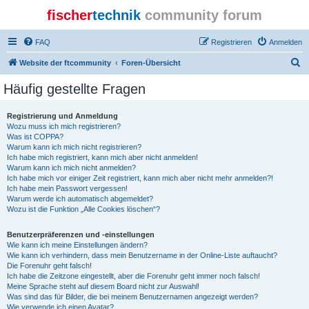
fischer
technik
community forum
FAQ
Registrieren
Anmelden
S
Website der ftcommunity
Foren-Übersicht
u
Häufig gestellte Fragen
c
h
Registrierung und Anmeldung
Wozu muss ich mich registrieren?
e
Was ist COPPA?
Warum kann ich mich nicht registrieren?
Ich habe mich registriert, kann mich aber nicht anmelden!
Warum kann ich mich nicht anmelden?
Ich habe mich vor einiger Zeit registriert, kann mich aber nicht mehr anmelden?!
Ich habe mein Passwort vergessen!
Warum werde ich automatisch abgemeldet?
Wozu ist die Funktion „Alle Cookies löschen“?
Benutzerpräferenzen und -einstellungen
Wie kann ich meine Einstellungen ändern?
Wie kann ich verhindern, dass mein Benutzername in der Online-Liste auftaucht?
Die Forenuhr geht falsch!
Ich habe die Zeitzone eingestellt, aber die Forenuhr geht immer noch falsch!
Meine Sprache steht auf diesem Board nicht zur Auswahl!
Was sind das für Bilder, die bei meinem Benutzernamen angezeigt werden?
Wie verwende ich einen Avatar?