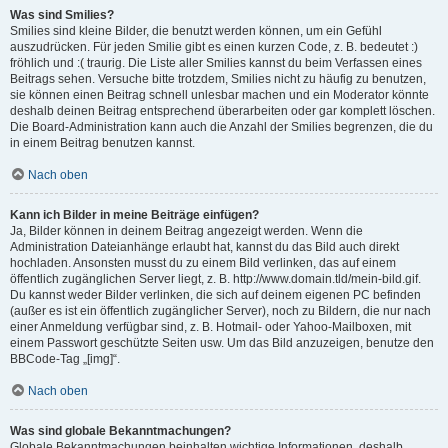
Was sind Smilies?
Smilies sind kleine Bilder, die benutzt werden können, um ein Gefühl
auszudrücken. Für jeden Smilie gibt es einen kurzen Code, z. B. bedeutet :)
fröhlich und :( traurig. Die Liste aller Smilies kannst du beim Verfassen eines
Beitrags sehen. Versuche bitte trotzdem, Smilies nicht zu häufig zu benutzen,
sie können einen Beitrag schnell unlesbar machen und ein Moderator könnte
deshalb deinen Beitrag entsprechend überarbeiten oder gar komplett löschen.
Die Board-Administration kann auch die Anzahl der Smilies begrenzen, die du
in einem Beitrag benutzen kannst.
Nach oben
Kann ich Bilder in meine Beiträge einfügen?
Ja, Bilder können in deinem Beitrag angezeigt werden. Wenn die
Administration Dateianhänge erlaubt hat, kannst du das Bild auch direkt
hochladen. Ansonsten musst du zu einem Bild verlinken, das auf einem
öffentlich zugänglichen Server liegt, z. B. http://www.domain.tld/mein-bild.gif.
Du kannst weder Bilder verlinken, die sich auf deinem eigenen PC befinden
(außer es ist ein öffentlich zugänglicher Server), noch zu Bildern, die nur nach
einer Anmeldung verfügbar sind, z. B. Hotmail- oder Yahoo-Mailboxen, mit
einem Passwort geschützte Seiten usw. Um das Bild anzuzeigen, benutze den
BBCode-Tag „[img]“.
Nach oben
Was sind globale Bekanntmachungen?
Globale Bekanntmachungen beinhalten wichtige Informationen, deshalb