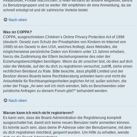
Avatarbilder, Private Nachrichten, E-Mail-Versand an andere Mitglieder, Beitritt
zu Benutzergruppen und so weiter. Wir empfehlen dir eine Anmeldung, da sie
schnell erledigt ist und dir zahlreiche Vorteile bietet.
Nach oben
Was ist COPPA?
COPPA, ausgeschrieben Children’s Online Privacy Protection Act of 1998
(deutsch: Gesetz zum Schutz der Privatsphäre von Kindern im Internet von
1998) ist ein Gesetz in den USA, welches festlegt, dass Websites, die
möglicherweise persönliche Daten von Kindern unter 13 Jahren erheben,
hierzu die Zustimmung der Eltern beziehungsweise des oder der
Erziehungsberechtigten benötigen. Wenn du dir unsicher bist, ob dies auf dich
oder die Website, auf der du dich zu registrieren versuchst, zutrifft, ziehe einen
rechtlichen Beistand zu Rate. Bitte beachte, dass phpBB Limited und der
Besitzer dieses Boards keine Rechtsberatung anbieten kann und nicht die
Anlaufstelle für Rechtsangelegenheiten jeglicher Art ist; außer solchen, die
unter der Frage „An wen soll ich mich wenden, falls es Beschwerden oder
juristische Anfragen zu diesem Forum gibt?“ behandelt werden.
Nach oben
Warum kann ich mich nicht registrieren?
Es kann sein, dass die Board-Administration die Registrierung komplett
ausgeschaltet hat, damit sich keine neuen Benutzer mehr anmelden können.
Es könnte auch sein, dass deine IP-Adresse oder der Benutzername, mit dem
du dich registrieren möchtest, gesperrt wurden. Um Hilfe zu erhalten, wende