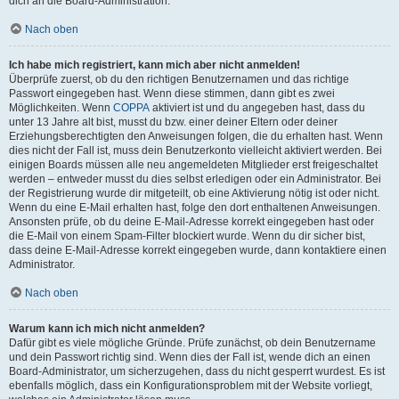
dich an die Board-Administration.
Nach oben
Ich habe mich registriert, kann mich aber nicht anmelden!
Überprüfe zuerst, ob du den richtigen Benutzernamen und das richtige
Passwort eingegeben hast. Wenn diese stimmen, dann gibt es zwei
Möglichkeiten. Wenn
COPPA
aktiviert ist und du angegeben hast, dass du
unter 13 Jahre alt bist, musst du bzw. einer deiner Eltern oder deiner
Erziehungsberechtigten den Anweisungen folgen, die du erhalten hast. Wenn
dies nicht der Fall ist, muss dein Benutzerkonto vielleicht aktiviert werden. Bei
einigen Boards müssen alle neu angemeldeten Mitglieder erst freigeschaltet
werden – entweder musst du dies selbst erledigen oder ein Administrator. Bei
der Registrierung wurde dir mitgeteilt, ob eine Aktivierung nötig ist oder nicht.
Wenn du eine E-Mail erhalten hast, folge den dort enthaltenen Anweisungen.
Ansonsten prüfe, ob du deine E-Mail-Adresse korrekt eingegeben hast oder
die E-Mail von einem Spam-Filter blockiert wurde. Wenn du dir sicher bist,
dass deine E-Mail-Adresse korrekt eingegeben wurde, dann kontaktiere einen
Administrator.
Nach oben
Warum kann ich mich nicht anmelden?
Dafür gibt es viele mögliche Gründe. Prüfe zunächst, ob dein Benutzername
und dein Passwort richtig sind. Wenn dies der Fall ist, wende dich an einen
Board-Administrator, um sicherzugehen, dass du nicht gesperrt wurdest. Es ist
ebenfalls möglich, dass ein Konfigurationsproblem mit der Website vorliegt,