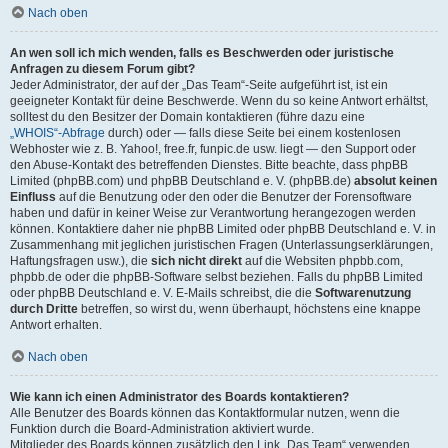
Nach oben
An wen soll ich mich wenden, falls es Beschwerden oder juristische
Anfragen zu diesem Forum gibt?
Jeder Administrator, der auf der „Das Team“-Seite aufgeführt ist, ist ein
geeigneter Kontakt für deine Beschwerde. Wenn du so keine Antwort erhältst,
solltest du den Besitzer der Domain kontaktieren (führe dazu eine
„WHOIS“-Abfrage
durch) oder — falls diese Seite bei einem kostenlosen
Webhoster wie z. B. Yahoo!, free.fr, funpic.de usw. liegt — den Support oder
den Abuse-Kontakt des betreffenden Dienstes. Bitte beachte, dass phpBB
Limited (phpBB.com) und phpBB Deutschland e. V. (phpBB.de)
absolut keinen
Einfluss
auf die Benutzung oder den oder die Benutzer der Forensoftware
haben und dafür in keiner Weise zur Verantwortung herangezogen werden
können. Kontaktiere daher nie phpBB Limited oder phpBB Deutschland e. V. in
Zusammenhang mit jeglichen juristischen Fragen (Unterlassungserklärungen,
Haftungsfragen usw.), die
sich nicht direkt
auf die Websiten phpbb.com,
phpbb.de oder die phpBB-Software selbst beziehen. Falls du phpBB Limited
oder phpBB Deutschland e. V. E-Mails schreibst, die die
Softwarenutzung
durch Dritte
betreffen, so wirst du, wenn überhaupt, höchstens eine knappe
Antwort erhalten.
Nach oben
Wie kann ich einen Administrator des Boards kontaktieren?
Alle Benutzer des Boards können das Kontaktformular nutzen, wenn die
Funktion durch die Board-Administration aktiviert wurde.
Mitglieder des Boards können zusätzlich den Link „Das Team“ verwenden.