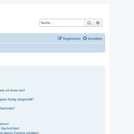
Suche
Erweiterte Suche
Registrieren
Anmelden
ete ich ihnen bei?
en farbig dargestellt?
tartseite?
icken!
 Nachrichten!
ed dieses Forums erhalten!