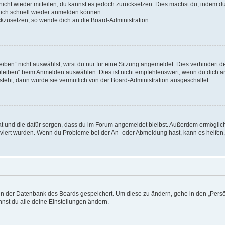
 nicht wieder mitteilen, du kannst es jedoch zurücksetzen. Dies machst du, indem 
 dich schnell wieder anmelden können.
ückzusetzen, so wende dich an die Board-Administration.
en“ nicht auswählst, wirst du nur für eine Sitzung angemeldet. Dies verhindert 
leiben“ beim Anmelden auswählen. Dies ist nicht empfehlenswert, wenn du dich an
 steht, dann wurde sie vermutlich von der Board-Administration ausgeschaltet.
 hat und die dafür sorgen, dass du im Forum angemeldet bleibst. Außerdem ermögli
tiviert wurden. Wenn du Probleme bei der An- oder Abmeldung hast, kann es helfen
n in der Datenbank des Boards gespeichert. Um diese zu ändern, gehe in den „Persö
nst du alle deine Einstellungen ändern.