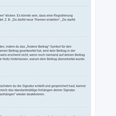
n“ klicken. Es könnte sein, dass eine Registrierung
t. Z. B. „Du darfst neue Themen erstellen“, „Du darfst
iten, indem du das „Ändere Beitrag“-Symbol für den
inen Beitrag geantwortet hat, wird dein Beitrag in der
nweis erscheint nicht, wenn noch niemand auf deinen Beitrag
ne Notiz hinterlassen, warum dein Beitrag überarbeitet wurde.
chdem du die Signatur erstellt und gespeichert hast, kannst
Bereich das standardmäßige Anhängen deiner Signatur
r anhängen“ wieder deaktivieren.