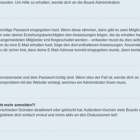
 wurden. Um Hilfe zu erhalten, wende dich an die Board-Administration.
 richtige Passwort eingegeben hast. Wenn diese stimmen, dann gibt es zwei Mögl
tern oder deiner Erziehungsberechtigten den Anweisungen folgen, die du erhalten ha
u angemeldeten Mitglieder erst freigeschaltet werden – entweder musst du dies selbs
. Wenn du eine E-Mail erhalten hast, folge den dort enthaltenen Anweisungen. Ansons
 dir sicher bist, dass deine E-Mail-Adresse korrekt eingegeben wurde, dann kontak
Benutzername und dein Passwort richtig sind. Wenn dies der Fall ist, wende dich a
ionsproblem mit der Website vorliegt, welches ein Administrator lösen muss.
icht mehr anmelden?!
erschieden Gründen deaktiviert oder gelöscht hat. Außerdem löschen viele Boards r
triere dich einfach erneut und nimm aktiv an den Diskussionen teil!