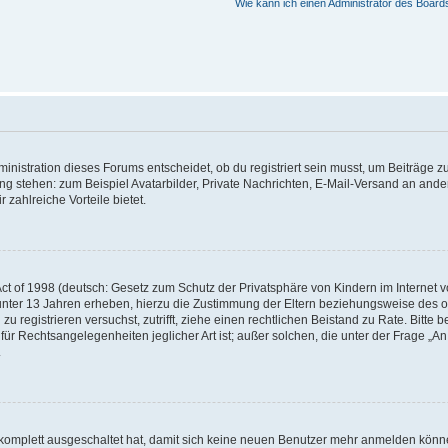
Wie kann ich einen Administrator des Board
istration dieses Forums entscheidet, ob du registriert sein musst, um Beiträge zu s
ung stehen: zum Beispiel Avatarbilder, Private Nachrichten, E-Mail-Versand an ander
 zahlreiche Vorteile bietet.
t of 1998 (deutsch: Gesetz zum Schutz der Privatsphäre von Kindern im Internet vo
unter 13 Jahren erheben, hierzu die Zustimmung der Eltern beziehungsweise des o
h zu registrieren versuchst, zutrifft, ziehe einen rechtlichen Beistand zu Rate. Bit
für Rechtsangelegenheiten jeglicher Art ist; außer solchen, die unter der Frage „
.
g komplett ausgeschaltet hat, damit sich keine neuen Benutzer mehr anmelden könn