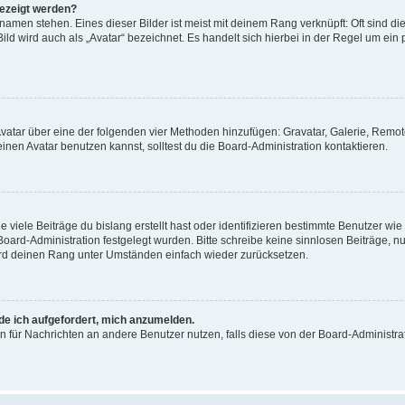
gezeigt werden?
amen stehen. Eines dieser Bilder ist meist mit deinem Rang verknüpft: Oft sind di
ld wird auch als „Avatar“ bezeichnet. Es handelt sich hierbei in der Regel um ein
 Avatar über eine der folgenden vier Methoden hinzufügen: Gravatar, Galerie, Rem
en Avatar benutzen kannst, solltest du die Board-Administration kontaktieren.
viele Beiträge du bislang erstellt hast oder identifizieren bestimmte Benutzer w
 Board-Administration festgelegt wurden. Bitte schreibe keine sinnlosen Beiträge
wird deinen Rang unter Umständen einfach wieder zurücksetzen.
rde ich aufgefordert, mich anzumelden.
ion für Nachrichten an andere Benutzer nutzen, falls diese von der Board-Administ