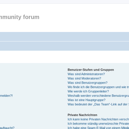
mmunity forum
Benutzer-Stufen und Gruppen
Was sind Administratoren?
Was sind Moderatoren?
Was sind Benutzergruppen?
Wo finde ich die Benutzergruppen und wie tr
Wie werde ich Gruppenleiter?
anmelden?!
Weshalb werden verschiedene Benutzergrupp
Was ist eine Hauptgruppe?
Was bedeutet der „Das Team“-Link auf der S
Private Nachrichten
Ich kann keine Privaten Nachrichten versch
Ich bekomme ständig unerwünschte Private
auftaucht?
Ich habe eine Spam-E-Mail von einem Mitgli