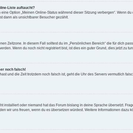
ine-Liste auftaucht?
n eine Option „Meinen Online-Status während dieser Sitzung verbergen“. Wenn du d
st dann als unsichtbarer Besucher gezählt.
en Zeitzone. In diesem Fall solltest du im „Persönlichen Bereich“ die für dich passe
den. Wenn du noch nicht registriert bist, ist dies ein guter Grund, dies jetzt zu tun
mer noch falsch!
t hast und die Zeit trotzdem noch falsch ist, geht die Uhr des Servers vermutlich fal
t installiert oder niemand hat das Forum bislang in deine Sprache übersetzt. Frag
, würden wir uns freuen, wenn du es übersetzen würdest. Weitere Informationen dazu