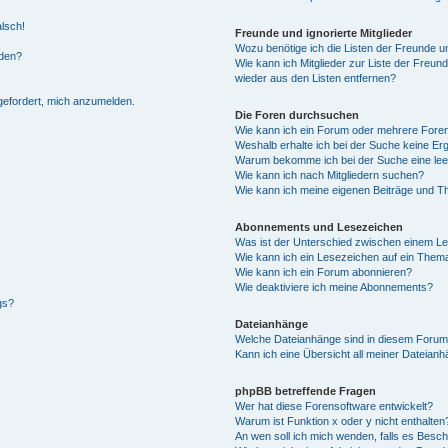
alsch!
Freunde und ignorierte Mitglieder
Wozu benötige ich die Listen der Freunde un
rden?
Wie kann ich Mitglieder zur Liste der Freund
wieder aus den Listen entfernen?
fgefordert, mich anzumelden.
Die Foren durchsuchen
Wie kann ich ein Forum oder mehrere For
Weshalb erhalte ich bei der Suche keine Er
Warum bekomme ich bei der Suche eine lee
Wie kann ich nach Mitgliedern suchen?
Wie kann ich meine eigenen Beiträge und T
Abonnements und Lesezeichen
Was ist der Unterschied zwischen einem L
Wie kann ich ein Lesezeichen auf ein Them
Wie kann ich ein Forum abonnieren?
Wie deaktiviere ich meine Abonnements?
gs?
Dateianhänge
Welche Dateianhänge sind in diesem Forum
Kann ich eine Übersicht all meiner Dateian
phpBB betreffende Fragen
Wer hat diese Forensoftware entwickelt?
Warum ist Funktion x oder y nicht enthalten
An wen soll ich mich wenden, falls es Besc