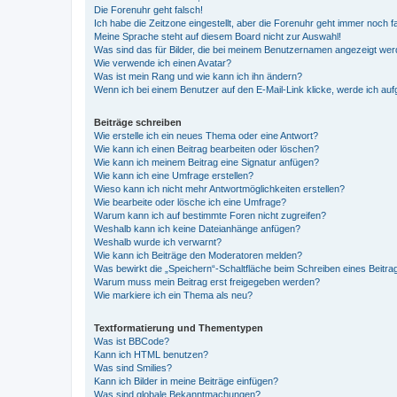
Die Forenuhr geht falsch!
Ich habe die Zeitzone eingestellt, aber die Forenuhr geht immer noch f
Meine Sprache steht auf diesem Board nicht zur Auswahl!
Was sind das für Bilder, die bei meinem Benutzernamen angezeigt we
Wie verwende ich einen Avatar?
Was ist mein Rang und wie kann ich ihn ändern?
Wenn ich bei einem Benutzer auf den E-Mail-Link klicke, werde ich au
Beiträge schreiben
Wie erstelle ich ein neues Thema oder eine Antwort?
Wie kann ich einen Beitrag bearbeiten oder löschen?
Wie kann ich meinem Beitrag eine Signatur anfügen?
Wie kann ich eine Umfrage erstellen?
Wieso kann ich nicht mehr Antwortmöglichkeiten erstellen?
Wie bearbeite oder lösche ich eine Umfrage?
Warum kann ich auf bestimmte Foren nicht zugreifen?
Weshalb kann ich keine Dateianhänge anfügen?
Weshalb wurde ich verwarnt?
Wie kann ich Beiträge den Moderatoren melden?
Was bewirkt die „Speichern“-Schaltfläche beim Schreiben eines Beitra
Warum muss mein Beitrag erst freigegeben werden?
Wie markiere ich ein Thema als neu?
Textformatierung und Thementypen
Was ist BBCode?
Kann ich HTML benutzen?
Was sind Smilies?
Kann ich Bilder in meine Beiträge einfügen?
Was sind globale Bekanntmachungen?