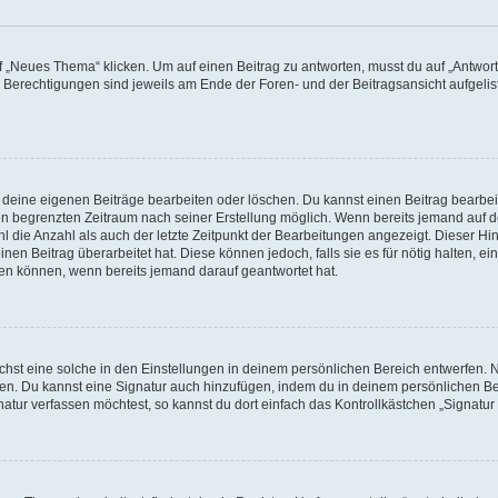
„Neues Thema“ klicken. Um auf einen Beitrag zu antworten, musst du auf „Antworte
e Berechtigungen sind jeweils am Ende der Foren- und der Beitragsansicht aufgeliste
r deine eigenen Beiträge bearbeiten oder löschen. Du kannst einen Beitrag bearbe
inen begrenzten Zeitraum nach seiner Erstellung möglich. Wenn bereits jemand auf de
 die Anzahl als auch der letzte Zeitpunkt der Bearbeitungen angezeigt. Dieser Hi
en Beitrag überarbeitet hat. Diese können jedoch, falls sie es für nötig halten, ei
hen können, wenn bereits jemand darauf geantwortet hat.
st eine solche in den Einstellungen in deinem persönlichen Bereich entwerfen. Na
eren. Du kannst eine Signatur auch hinzufügen, indem du in deinem persönlichen 
atur verfassen möchtest, so kannst du dort einfach das Kontrollkästchen „Signatu