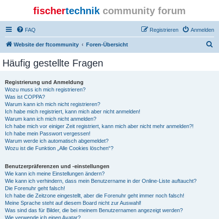
fischer
technik
community forum
FAQ
Registrieren
Anmelden
S
Website der ftcommunity
Foren-Übersicht
u
Häufig gestellte Fragen
c
h
Registrierung und Anmeldung
Wozu muss ich mich registrieren?
e
Was ist COPPA?
Warum kann ich mich nicht registrieren?
Ich habe mich registriert, kann mich aber nicht anmelden!
Warum kann ich mich nicht anmelden?
Ich habe mich vor einiger Zeit registriert, kann mich aber nicht mehr anmelden?!
Ich habe mein Passwort vergessen!
Warum werde ich automatisch abgemeldet?
Wozu ist die Funktion „Alle Cookies löschen“?
Benutzerpräferenzen und -einstellungen
Wie kann ich meine Einstellungen ändern?
Wie kann ich verhindern, dass mein Benutzername in der Online-Liste auftaucht?
Die Forenuhr geht falsch!
Ich habe die Zeitzone eingestellt, aber die Forenuhr geht immer noch falsch!
Meine Sprache steht auf diesem Board nicht zur Auswahl!
Was sind das für Bilder, die bei meinem Benutzernamen angezeigt werden?
Wie verwende ich einen Avatar?