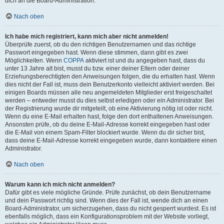
dich an die Board-Administration.
Nach oben
Ich habe mich registriert, kann mich aber nicht anmelden!
Überprüfe zuerst, ob du den richtigen Benutzernamen und das richtige
Passwort eingegeben hast. Wenn diese stimmen, dann gibt es zwei
Möglichkeiten. Wenn
COPPA
aktiviert ist und du angegeben hast, dass du
unter 13 Jahre alt bist, musst du bzw. einer deiner Eltern oder deiner
Erziehungsberechtigten den Anweisungen folgen, die du erhalten hast. Wenn
dies nicht der Fall ist, muss dein Benutzerkonto vielleicht aktiviert werden. Bei
einigen Boards müssen alle neu angemeldeten Mitglieder erst freigeschaltet
werden – entweder musst du dies selbst erledigen oder ein Administrator. Bei
der Registrierung wurde dir mitgeteilt, ob eine Aktivierung nötig ist oder nicht.
Wenn du eine E-Mail erhalten hast, folge den dort enthaltenen Anweisungen.
Ansonsten prüfe, ob du deine E-Mail-Adresse korrekt eingegeben hast oder
die E-Mail von einem Spam-Filter blockiert wurde. Wenn du dir sicher bist,
dass deine E-Mail-Adresse korrekt eingegeben wurde, dann kontaktiere einen
Administrator.
Nach oben
Warum kann ich mich nicht anmelden?
Dafür gibt es viele mögliche Gründe. Prüfe zunächst, ob dein Benutzername
und dein Passwort richtig sind. Wenn dies der Fall ist, wende dich an einen
Board-Administrator, um sicherzugehen, dass du nicht gesperrt wurdest. Es ist
ebenfalls möglich, dass ein Konfigurationsproblem mit der Website vorliegt,