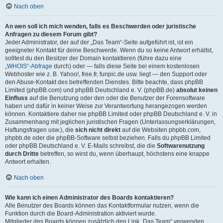
Nach oben
An wen soll ich mich wenden, falls es Beschwerden oder juristische
Anfragen zu diesem Forum gibt?
Jeder Administrator, der auf der „Das Team“-Seite aufgeführt ist, ist ein
geeigneter Kontakt für deine Beschwerde. Wenn du so keine Antwort erhältst,
solltest du den Besitzer der Domain kontaktieren (führe dazu eine
„WHOIS“-Abfrage
durch) oder — falls diese Seite bei einem kostenlosen
Webhoster wie z. B. Yahoo!, free.fr, funpic.de usw. liegt — den Support oder
den Abuse-Kontakt des betreffenden Dienstes. Bitte beachte, dass phpBB
Limited (phpBB.com) und phpBB Deutschland e. V. (phpBB.de)
absolut keinen
Einfluss
auf die Benutzung oder den oder die Benutzer der Forensoftware
haben und dafür in keiner Weise zur Verantwortung herangezogen werden
können. Kontaktiere daher nie phpBB Limited oder phpBB Deutschland e. V. in
Zusammenhang mit jeglichen juristischen Fragen (Unterlassungserklärungen,
Haftungsfragen usw.), die
sich nicht direkt
auf die Websiten phpbb.com,
phpbb.de oder die phpBB-Software selbst beziehen. Falls du phpBB Limited
oder phpBB Deutschland e. V. E-Mails schreibst, die die
Softwarenutzung
durch Dritte
betreffen, so wirst du, wenn überhaupt, höchstens eine knappe
Antwort erhalten.
Nach oben
Wie kann ich einen Administrator des Boards kontaktieren?
Alle Benutzer des Boards können das Kontaktformular nutzen, wenn die
Funktion durch die Board-Administration aktiviert wurde.
Mitglieder des Boards können zusätzlich den Link „Das Team“ verwenden.