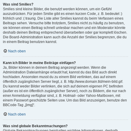
Was sind Smilies?
Smilies sind kleine Bilder, die benutzt werden können, um ein Gefühl
auszudrücken. Für jeden Smilie gibt es einen kurzen Code, z. B. bedeutet :)
fröhlich und :( traurig. Die Liste aller Smilies kannst du beim Verfassen eines
Beitrags sehen. Versuche bitte trotzdem, Smilies nicht zu häufig zu benutzen,
sie können einen Beitrag schnell unlesbar machen und ein Moderator könnte
deshalb deinen Beitrag entsprechend überarbeiten oder gar komplett löschen.
Die Board-Administration kann auch die Anzahl der Smilies begrenzen, die du
in einem Beitrag benutzen kannst.
Nach oben
Kann ich Bilder in meine Beiträge einfügen?
Ja, Bilder können in deinem Beitrag angezeigt werden. Wenn die
Administration Dateianhänge erlaubt hat, kannst du das Bild auch direkt
hochladen. Ansonsten musst du zu einem Bild verlinken, das auf einem
öffentlich zugänglichen Server liegt, z. B. http://www.domain.tld/mein-bild.gif.
Du kannst weder Bilder verlinken, die sich auf deinem eigenen PC befinden
(außer es ist ein öffentlich zugänglicher Server), noch zu Bildern, die nur nach
einer Anmeldung verfügbar sind, z. B. Hotmail- oder Yahoo-Mailboxen, mit
einem Passwort geschützte Seiten usw. Um das Bild anzuzeigen, benutze den
BBCode-Tag „[img]“.
Nach oben
Was sind globale Bekanntmachungen?
Globale Bekanntmachungen beinhalten wichtige Informationen, deshalb