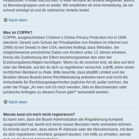
Avatarbilder, Private Nachrichten, E-Mail-Versand an andere Mitglieder, Beitritt
zu Benutzergruppen und so weiter. Wir empfehlen dir eine Anmeldung, da sie
schnell erledigt ist und dir zahlreiche Vorteile bietet.
Nach oben
Was ist COPPA?
COPPA, ausgeschrieben Children’s Online Privacy Protection Act of 1998
(deutsch: Gesetz zum Schutz der Privatsphäre von Kindern im Internet von
1998) ist ein Gesetz in den USA, welches festlegt, dass Websites, die
möglicherweise persönliche Daten von Kindern unter 13 Jahren erheben,
hierzu die Zustimmung der Eltern beziehungsweise des oder der
Erziehungsberechtigten benötigen. Wenn du dir unsicher bist, ob dies auf dich
oder die Website, auf der du dich zu registrieren versuchst, zutrifft, ziehe einen
rechtlichen Beistand zu Rate. Bitte beachte, dass phpBB Limited und der
Besitzer dieses Boards keine Rechtsberatung anbieten kann und nicht die
Anlaufstelle für Rechtsangelegenheiten jeglicher Art ist; außer solchen, die
unter der Frage „An wen soll ich mich wenden, falls es Beschwerden oder
juristische Anfragen zu diesem Forum gibt?“ behandelt werden.
Nach oben
Warum kann ich mich nicht registrieren?
Es kann sein, dass die Board-Administration die Registrierung komplett
ausgeschaltet hat, damit sich keine neuen Benutzer mehr anmelden können.
Es könnte auch sein, dass deine IP-Adresse oder der Benutzername, mit dem
du dich registrieren möchtest, gesperrt wurden. Um Hilfe zu erhalten, wende