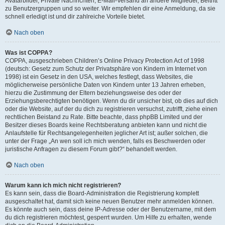
Avatarbilder, Private Nachrichten, E-Mail-Versand an andere Mitglieder, Beitritt
zu Benutzergruppen und so weiter. Wir empfehlen dir eine Anmeldung, da sie
schnell erledigt ist und dir zahlreiche Vorteile bietet.
Nach oben
Was ist COPPA?
COPPA, ausgeschrieben Children’s Online Privacy Protection Act of 1998
(deutsch: Gesetz zum Schutz der Privatsphäre von Kindern im Internet von
1998) ist ein Gesetz in den USA, welches festlegt, dass Websites, die
möglicherweise persönliche Daten von Kindern unter 13 Jahren erheben,
hierzu die Zustimmung der Eltern beziehungsweise des oder der
Erziehungsberechtigten benötigen. Wenn du dir unsicher bist, ob dies auf dich
oder die Website, auf der du dich zu registrieren versuchst, zutrifft, ziehe einen
rechtlichen Beistand zu Rate. Bitte beachte, dass phpBB Limited und der
Besitzer dieses Boards keine Rechtsberatung anbieten kann und nicht die
Anlaufstelle für Rechtsangelegenheiten jeglicher Art ist; außer solchen, die
unter der Frage „An wen soll ich mich wenden, falls es Beschwerden oder
juristische Anfragen zu diesem Forum gibt?“ behandelt werden.
Nach oben
Warum kann ich mich nicht registrieren?
Es kann sein, dass die Board-Administration die Registrierung komplett
ausgeschaltet hat, damit sich keine neuen Benutzer mehr anmelden können.
Es könnte auch sein, dass deine IP-Adresse oder der Benutzername, mit dem
du dich registrieren möchtest, gesperrt wurden. Um Hilfe zu erhalten, wende