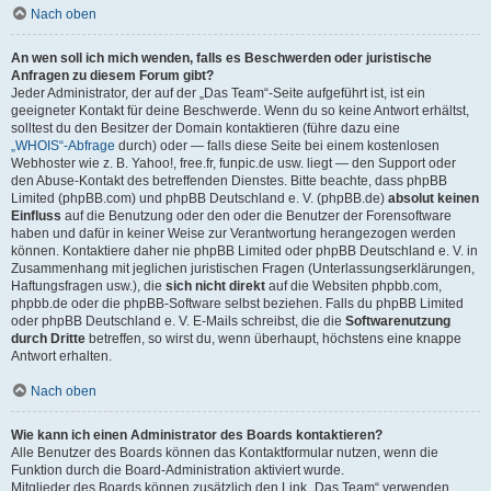
Nach oben
An wen soll ich mich wenden, falls es Beschwerden oder juristische
Anfragen zu diesem Forum gibt?
Jeder Administrator, der auf der „Das Team“-Seite aufgeführt ist, ist ein
geeigneter Kontakt für deine Beschwerde. Wenn du so keine Antwort erhältst,
solltest du den Besitzer der Domain kontaktieren (führe dazu eine
„WHOIS“-Abfrage
durch) oder — falls diese Seite bei einem kostenlosen
Webhoster wie z. B. Yahoo!, free.fr, funpic.de usw. liegt — den Support oder
den Abuse-Kontakt des betreffenden Dienstes. Bitte beachte, dass phpBB
Limited (phpBB.com) und phpBB Deutschland e. V. (phpBB.de)
absolut keinen
Einfluss
auf die Benutzung oder den oder die Benutzer der Forensoftware
haben und dafür in keiner Weise zur Verantwortung herangezogen werden
können. Kontaktiere daher nie phpBB Limited oder phpBB Deutschland e. V. in
Zusammenhang mit jeglichen juristischen Fragen (Unterlassungserklärungen,
Haftungsfragen usw.), die
sich nicht direkt
auf die Websiten phpbb.com,
phpbb.de oder die phpBB-Software selbst beziehen. Falls du phpBB Limited
oder phpBB Deutschland e. V. E-Mails schreibst, die die
Softwarenutzung
durch Dritte
betreffen, so wirst du, wenn überhaupt, höchstens eine knappe
Antwort erhalten.
Nach oben
Wie kann ich einen Administrator des Boards kontaktieren?
Alle Benutzer des Boards können das Kontaktformular nutzen, wenn die
Funktion durch die Board-Administration aktiviert wurde.
Mitglieder des Boards können zusätzlich den Link „Das Team“ verwenden.