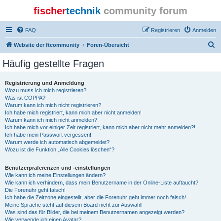
fischer
technik
community forum
FAQ
Registrieren
Anmelden
S
Website der ftcommunity
Foren-Übersicht
u
Häufig gestellte Fragen
c
h
Registrierung und Anmeldung
Wozu muss ich mich registrieren?
e
Was ist COPPA?
Warum kann ich mich nicht registrieren?
Ich habe mich registriert, kann mich aber nicht anmelden!
Warum kann ich mich nicht anmelden?
Ich habe mich vor einiger Zeit registriert, kann mich aber nicht mehr anmelden?!
Ich habe mein Passwort vergessen!
Warum werde ich automatisch abgemeldet?
Wozu ist die Funktion „Alle Cookies löschen“?
Benutzerpräferenzen und -einstellungen
Wie kann ich meine Einstellungen ändern?
Wie kann ich verhindern, dass mein Benutzername in der Online-Liste auftaucht?
Die Forenuhr geht falsch!
Ich habe die Zeitzone eingestellt, aber die Forenuhr geht immer noch falsch!
Meine Sprache steht auf diesem Board nicht zur Auswahl!
Was sind das für Bilder, die bei meinem Benutzernamen angezeigt werden?
Wie verwende ich einen Avatar?