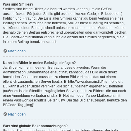
Was sind Smilies?
Smilies sind kleine Bilder, die benutzt werden können, um ein Gefühl
auszudrücken. Für jeden Smilie gibt es einen kurzen Code, z. B. bedeutet :)
fröhlich und :( traurig. Die Liste aller Smilies kannst du beim Verfassen eines
Beitrags sehen. Versuche bitte trotzdem, Smilies nicht zu häufig zu benutzen,
sie können einen Beitrag schnell unlesbar machen und ein Moderator könnte
deshalb deinen Beitrag entsprechend überarbeiten oder gar komplett löschen.
Die Board-Administration kann auch die Anzahl der Smilies begrenzen, die du
in einem Beitrag benutzen kannst.
Nach oben
Kann ich Bilder in meine Beiträge einfügen?
Ja, Bilder können in deinem Beitrag angezeigt werden. Wenn die
Administration Dateianhänge erlaubt hat, kannst du das Bild auch direkt
hochladen. Ansonsten musst du zu einem Bild verlinken, das auf einem
öffentlich zugänglichen Server liegt, z. B. http://www.domain.tld/mein-bild.gif.
Du kannst weder Bilder verlinken, die sich auf deinem eigenen PC befinden
(außer es ist ein öffentlich zugänglicher Server), noch zu Bildern, die nur nach
einer Anmeldung verfügbar sind, z. B. Hotmail- oder Yahoo-Mailboxen, mit
einem Passwort geschützte Seiten usw. Um das Bild anzuzeigen, benutze den
BBCode-Tag „[img]“.
Nach oben
Was sind globale Bekanntmachungen?
Globale Bekanntmachungen beinhalten wichtige Informationen, deshalb