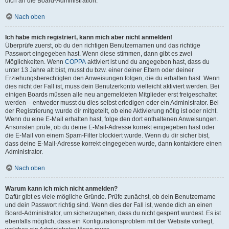
dich an die Board-Administration.
Nach oben
Ich habe mich registriert, kann mich aber nicht anmelden!
Überprüfe zuerst, ob du den richtigen Benutzernamen und das richtige
Passwort eingegeben hast. Wenn diese stimmen, dann gibt es zwei
Möglichkeiten. Wenn
COPPA
aktiviert ist und du angegeben hast, dass du
unter 13 Jahre alt bist, musst du bzw. einer deiner Eltern oder deiner
Erziehungsberechtigten den Anweisungen folgen, die du erhalten hast. Wenn
dies nicht der Fall ist, muss dein Benutzerkonto vielleicht aktiviert werden. Bei
einigen Boards müssen alle neu angemeldeten Mitglieder erst freigeschaltet
werden – entweder musst du dies selbst erledigen oder ein Administrator. Bei
der Registrierung wurde dir mitgeteilt, ob eine Aktivierung nötig ist oder nicht.
Wenn du eine E-Mail erhalten hast, folge den dort enthaltenen Anweisungen.
Ansonsten prüfe, ob du deine E-Mail-Adresse korrekt eingegeben hast oder
die E-Mail von einem Spam-Filter blockiert wurde. Wenn du dir sicher bist,
dass deine E-Mail-Adresse korrekt eingegeben wurde, dann kontaktiere einen
Administrator.
Nach oben
Warum kann ich mich nicht anmelden?
Dafür gibt es viele mögliche Gründe. Prüfe zunächst, ob dein Benutzername
und dein Passwort richtig sind. Wenn dies der Fall ist, wende dich an einen
Board-Administrator, um sicherzugehen, dass du nicht gesperrt wurdest. Es ist
ebenfalls möglich, dass ein Konfigurationsproblem mit der Website vorliegt,