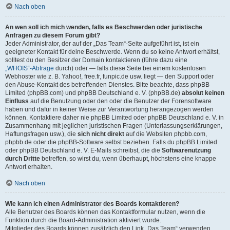
Nach oben
An wen soll ich mich wenden, falls es Beschwerden oder juristische
Anfragen zu diesem Forum gibt?
Jeder Administrator, der auf der „Das Team“-Seite aufgeführt ist, ist ein
geeigneter Kontakt für deine Beschwerde. Wenn du so keine Antwort erhältst,
solltest du den Besitzer der Domain kontaktieren (führe dazu eine
„WHOIS“-Abfrage
durch) oder — falls diese Seite bei einem kostenlosen
Webhoster wie z. B. Yahoo!, free.fr, funpic.de usw. liegt — den Support oder
den Abuse-Kontakt des betreffenden Dienstes. Bitte beachte, dass phpBB
Limited (phpBB.com) und phpBB Deutschland e. V. (phpBB.de)
absolut keinen
Einfluss
auf die Benutzung oder den oder die Benutzer der Forensoftware
haben und dafür in keiner Weise zur Verantwortung herangezogen werden
können. Kontaktiere daher nie phpBB Limited oder phpBB Deutschland e. V. in
Zusammenhang mit jeglichen juristischen Fragen (Unterlassungserklärungen,
Haftungsfragen usw.), die
sich nicht direkt
auf die Websiten phpbb.com,
phpbb.de oder die phpBB-Software selbst beziehen. Falls du phpBB Limited
oder phpBB Deutschland e. V. E-Mails schreibst, die die
Softwarenutzung
durch Dritte
betreffen, so wirst du, wenn überhaupt, höchstens eine knappe
Antwort erhalten.
Nach oben
Wie kann ich einen Administrator des Boards kontaktieren?
Alle Benutzer des Boards können das Kontaktformular nutzen, wenn die
Funktion durch die Board-Administration aktiviert wurde.
Mitglieder des Boards können zusätzlich den Link „Das Team“ verwenden.