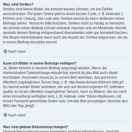
Was sind Smilies?
Smilies sind kleine Bilder, die benutzt werden können, um ein Gefühl
auszudrücken. Für jeden Smilie gibt es einen kurzen Code, z. B. bedeutet :)
fröhlich und :( traurig. Die Liste aller Smilies kannst du beim Verfassen eines
Beitrags sehen. Versuche bitte trotzdem, Smilies nicht zu häufig zu benutzen,
sie können einen Beitrag schnell unlesbar machen und ein Moderator könnte
deshalb deinen Beitrag entsprechend überarbeiten oder gar komplett löschen.
Die Board-Administration kann auch die Anzahl der Smilies begrenzen, die du
in einem Beitrag benutzen kannst.
Nach oben
Kann ich Bilder in meine Beiträge einfügen?
Ja, Bilder können in deinem Beitrag angezeigt werden. Wenn die
Administration Dateianhänge erlaubt hat, kannst du das Bild auch direkt
hochladen. Ansonsten musst du zu einem Bild verlinken, das auf einem
öffentlich zugänglichen Server liegt, z. B. http://www.domain.tld/mein-bild.gif.
Du kannst weder Bilder verlinken, die sich auf deinem eigenen PC befinden
(außer es ist ein öffentlich zugänglicher Server), noch zu Bildern, die nur nach
einer Anmeldung verfügbar sind, z. B. Hotmail- oder Yahoo-Mailboxen, mit
einem Passwort geschützte Seiten usw. Um das Bild anzuzeigen, benutze den
BBCode-Tag „[img]“.
Nach oben
Was sind globale Bekanntmachungen?
Globale Bekanntmachungen beinhalten wichtige Informationen, deshalb