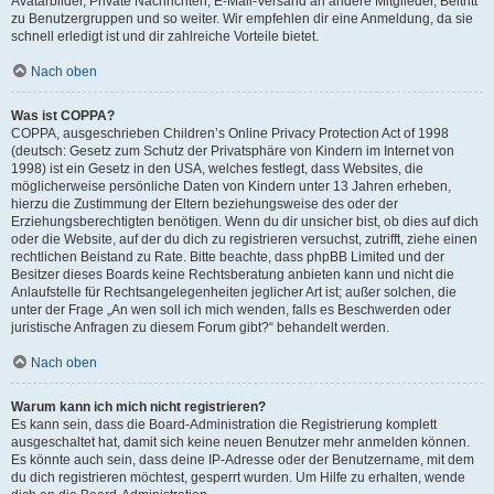
Avatarbilder, Private Nachrichten, E-Mail-Versand an andere Mitglieder, Beitritt
zu Benutzergruppen und so weiter. Wir empfehlen dir eine Anmeldung, da sie
schnell erledigt ist und dir zahlreiche Vorteile bietet.
Nach oben
Was ist COPPA?
COPPA, ausgeschrieben Children’s Online Privacy Protection Act of 1998
(deutsch: Gesetz zum Schutz der Privatsphäre von Kindern im Internet von
1998) ist ein Gesetz in den USA, welches festlegt, dass Websites, die
möglicherweise persönliche Daten von Kindern unter 13 Jahren erheben,
hierzu die Zustimmung der Eltern beziehungsweise des oder der
Erziehungsberechtigten benötigen. Wenn du dir unsicher bist, ob dies auf dich
oder die Website, auf der du dich zu registrieren versuchst, zutrifft, ziehe einen
rechtlichen Beistand zu Rate. Bitte beachte, dass phpBB Limited und der
Besitzer dieses Boards keine Rechtsberatung anbieten kann und nicht die
Anlaufstelle für Rechtsangelegenheiten jeglicher Art ist; außer solchen, die
unter der Frage „An wen soll ich mich wenden, falls es Beschwerden oder
juristische Anfragen zu diesem Forum gibt?“ behandelt werden.
Nach oben
Warum kann ich mich nicht registrieren?
Es kann sein, dass die Board-Administration die Registrierung komplett
ausgeschaltet hat, damit sich keine neuen Benutzer mehr anmelden können.
Es könnte auch sein, dass deine IP-Adresse oder der Benutzername, mit dem
du dich registrieren möchtest, gesperrt wurden. Um Hilfe zu erhalten, wende