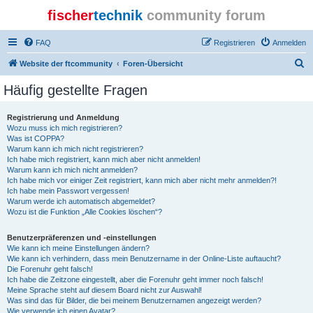
fischer
technik
community forum
FAQ
Registrieren
Anmelden
S
Website der ftcommunity
Foren-Übersicht
u
Häufig gestellte Fragen
c
h
Registrierung und Anmeldung
Wozu muss ich mich registrieren?
e
Was ist COPPA?
Warum kann ich mich nicht registrieren?
Ich habe mich registriert, kann mich aber nicht anmelden!
Warum kann ich mich nicht anmelden?
Ich habe mich vor einiger Zeit registriert, kann mich aber nicht mehr anmelden?!
Ich habe mein Passwort vergessen!
Warum werde ich automatisch abgemeldet?
Wozu ist die Funktion „Alle Cookies löschen“?
Benutzerpräferenzen und -einstellungen
Wie kann ich meine Einstellungen ändern?
Wie kann ich verhindern, dass mein Benutzername in der Online-Liste auftaucht?
Die Forenuhr geht falsch!
Ich habe die Zeitzone eingestellt, aber die Forenuhr geht immer noch falsch!
Meine Sprache steht auf diesem Board nicht zur Auswahl!
Was sind das für Bilder, die bei meinem Benutzernamen angezeigt werden?
Wie verwende ich einen Avatar?