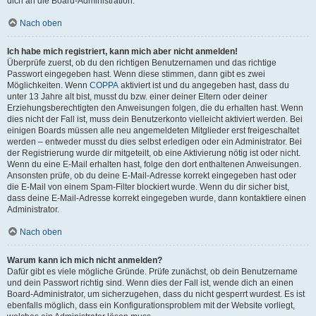
dich an die Board-Administration.
Nach oben
Ich habe mich registriert, kann mich aber nicht anmelden!
Überprüfe zuerst, ob du den richtigen Benutzernamen und das richtige
Passwort eingegeben hast. Wenn diese stimmen, dann gibt es zwei
Möglichkeiten. Wenn
COPPA
aktiviert ist und du angegeben hast, dass du
unter 13 Jahre alt bist, musst du bzw. einer deiner Eltern oder deiner
Erziehungsberechtigten den Anweisungen folgen, die du erhalten hast. Wenn
dies nicht der Fall ist, muss dein Benutzerkonto vielleicht aktiviert werden. Bei
einigen Boards müssen alle neu angemeldeten Mitglieder erst freigeschaltet
werden – entweder musst du dies selbst erledigen oder ein Administrator. Bei
der Registrierung wurde dir mitgeteilt, ob eine Aktivierung nötig ist oder nicht.
Wenn du eine E-Mail erhalten hast, folge den dort enthaltenen Anweisungen.
Ansonsten prüfe, ob du deine E-Mail-Adresse korrekt eingegeben hast oder
die E-Mail von einem Spam-Filter blockiert wurde. Wenn du dir sicher bist,
dass deine E-Mail-Adresse korrekt eingegeben wurde, dann kontaktiere einen
Administrator.
Nach oben
Warum kann ich mich nicht anmelden?
Dafür gibt es viele mögliche Gründe. Prüfe zunächst, ob dein Benutzername
und dein Passwort richtig sind. Wenn dies der Fall ist, wende dich an einen
Board-Administrator, um sicherzugehen, dass du nicht gesperrt wurdest. Es ist
ebenfalls möglich, dass ein Konfigurationsproblem mit der Website vorliegt,