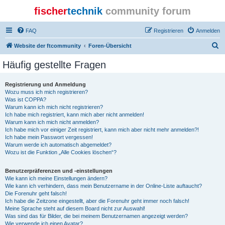
fischer
technik
community forum
FAQ
Registrieren
Anmelden
S
Website der ftcommunity
Foren-Übersicht
u
Häufig gestellte Fragen
c
h
Registrierung und Anmeldung
Wozu muss ich mich registrieren?
e
Was ist COPPA?
Warum kann ich mich nicht registrieren?
Ich habe mich registriert, kann mich aber nicht anmelden!
Warum kann ich mich nicht anmelden?
Ich habe mich vor einiger Zeit registriert, kann mich aber nicht mehr anmelden?!
Ich habe mein Passwort vergessen!
Warum werde ich automatisch abgemeldet?
Wozu ist die Funktion „Alle Cookies löschen“?
Benutzerpräferenzen und -einstellungen
Wie kann ich meine Einstellungen ändern?
Wie kann ich verhindern, dass mein Benutzername in der Online-Liste auftaucht?
Die Forenuhr geht falsch!
Ich habe die Zeitzone eingestellt, aber die Forenuhr geht immer noch falsch!
Meine Sprache steht auf diesem Board nicht zur Auswahl!
Was sind das für Bilder, die bei meinem Benutzernamen angezeigt werden?
Wie verwende ich einen Avatar?