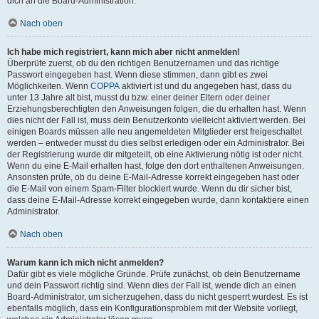
dich an die Board-Administration.
Nach oben
Ich habe mich registriert, kann mich aber nicht anmelden!
Überprüfe zuerst, ob du den richtigen Benutzernamen und das richtige
Passwort eingegeben hast. Wenn diese stimmen, dann gibt es zwei
Möglichkeiten. Wenn
COPPA
aktiviert ist und du angegeben hast, dass du
unter 13 Jahre alt bist, musst du bzw. einer deiner Eltern oder deiner
Erziehungsberechtigten den Anweisungen folgen, die du erhalten hast. Wenn
dies nicht der Fall ist, muss dein Benutzerkonto vielleicht aktiviert werden. Bei
einigen Boards müssen alle neu angemeldeten Mitglieder erst freigeschaltet
werden – entweder musst du dies selbst erledigen oder ein Administrator. Bei
der Registrierung wurde dir mitgeteilt, ob eine Aktivierung nötig ist oder nicht.
Wenn du eine E-Mail erhalten hast, folge den dort enthaltenen Anweisungen.
Ansonsten prüfe, ob du deine E-Mail-Adresse korrekt eingegeben hast oder
die E-Mail von einem Spam-Filter blockiert wurde. Wenn du dir sicher bist,
dass deine E-Mail-Adresse korrekt eingegeben wurde, dann kontaktiere einen
Administrator.
Nach oben
Warum kann ich mich nicht anmelden?
Dafür gibt es viele mögliche Gründe. Prüfe zunächst, ob dein Benutzername
und dein Passwort richtig sind. Wenn dies der Fall ist, wende dich an einen
Board-Administrator, um sicherzugehen, dass du nicht gesperrt wurdest. Es ist
ebenfalls möglich, dass ein Konfigurationsproblem mit der Website vorliegt,