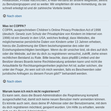
Avatarbilder, Private Nachrichten, E-Mail-Versand an andere Mitglieder, Beitritt
zu Benutzergruppen und so weiter. Wir empfehlen dir eine Anmeldung, da sie
schnell erledigt ist und dir zahlreiche Vorteile bietet.
Nach oben
Was ist COPPA?
COPPA, ausgeschrieben Children’s Online Privacy Protection Act of 1998
(deutsch: Gesetz zum Schutz der Privatsphäre von Kindern im Internet von
1998) ist ein Gesetz in den USA, welches festlegt, dass Websites, die
möglicherweise persönliche Daten von Kindern unter 13 Jahren erheben,
hierzu die Zustimmung der Eltern beziehungsweise des oder der
Erziehungsberechtigten benötigen. Wenn du dir unsicher bist, ob dies auf dich
oder die Website, auf der du dich zu registrieren versuchst, zutrifft, ziehe einen
rechtlichen Beistand zu Rate. Bitte beachte, dass phpBB Limited und der
Besitzer dieses Boards keine Rechtsberatung anbieten kann und nicht die
Anlaufstelle für Rechtsangelegenheiten jeglicher Art ist; außer solchen, die
unter der Frage „An wen soll ich mich wenden, falls es Beschwerden oder
juristische Anfragen zu diesem Forum gibt?“ behandelt werden.
Nach oben
Warum kann ich mich nicht registrieren?
Es kann sein, dass die Board-Administration die Registrierung komplett
ausgeschaltet hat, damit sich keine neuen Benutzer mehr anmelden können.
Es könnte auch sein, dass deine IP-Adresse oder der Benutzername, mit dem
du dich registrieren möchtest, gesperrt wurden. Um Hilfe zu erhalten, wende