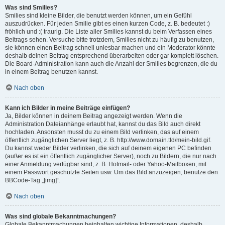
Was sind Smilies?
Smilies sind kleine Bilder, die benutzt werden können, um ein Gefühl
auszudrücken. Für jeden Smilie gibt es einen kurzen Code, z. B. bedeutet :)
fröhlich und :( traurig. Die Liste aller Smilies kannst du beim Verfassen eines
Beitrags sehen. Versuche bitte trotzdem, Smilies nicht zu häufig zu benutzen,
sie können einen Beitrag schnell unlesbar machen und ein Moderator könnte
deshalb deinen Beitrag entsprechend überarbeiten oder gar komplett löschen.
Die Board-Administration kann auch die Anzahl der Smilies begrenzen, die du
in einem Beitrag benutzen kannst.
Nach oben
Kann ich Bilder in meine Beiträge einfügen?
Ja, Bilder können in deinem Beitrag angezeigt werden. Wenn die
Administration Dateianhänge erlaubt hat, kannst du das Bild auch direkt
hochladen. Ansonsten musst du zu einem Bild verlinken, das auf einem
öffentlich zugänglichen Server liegt, z. B. http://www.domain.tld/mein-bild.gif.
Du kannst weder Bilder verlinken, die sich auf deinem eigenen PC befinden
(außer es ist ein öffentlich zugänglicher Server), noch zu Bildern, die nur nach
einer Anmeldung verfügbar sind, z. B. Hotmail- oder Yahoo-Mailboxen, mit
einem Passwort geschützte Seiten usw. Um das Bild anzuzeigen, benutze den
BBCode-Tag „[img]“.
Nach oben
Was sind globale Bekanntmachungen?
Globale Bekanntmachungen beinhalten wichtige Informationen, deshalb