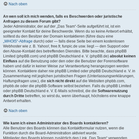
Nach oben
An wen soll ich mich wenden, falls es Beschwerden oder juristische
Anfragen zu diesem Forum gibt?
Jeder Administrator, der auf der „Das Team“-Seite aufgeführt ist, ist ein
geeigneter Kontakt für deine Beschwerde. Wenn du so keine Antwort erhältst,
solltest du den Besitzer der Domain kontaktieren (führe dazu eine
„WHOIS“-Abfrage
durch) oder — falls diese Seite bei einem kostenlosen
Webhoster wie z. B. Yahoo!, free.fr, funpic.de usw. liegt — den Support oder
den Abuse-Kontakt des betreffenden Dienstes. Bitte beachte, dass phpBB
Limited (phpBB.com) und phpBB Deutschland e. V. (phpBB.de)
absolut keinen
Einfluss
auf die Benutzung oder den oder die Benutzer der Forensoftware
haben und dafür in keiner Weise zur Verantwortung herangezogen werden
können. Kontaktiere daher nie phpBB Limited oder phpBB Deutschland e. V. in
Zusammenhang mit jeglichen juristischen Fragen (Unterlassungserklärungen,
Haftungsfragen usw.), die
sich nicht direkt
auf die Websiten phpbb.com,
phpbb.de oder die phpBB-Software selbst beziehen. Falls du phpBB Limited
oder phpBB Deutschland e. V. E-Mails schreibst, die die
Softwarenutzung
durch Dritte
betreffen, so wirst du, wenn überhaupt, höchstens eine knappe
Antwort erhalten.
Nach oben
Wie kann ich einen Administrator des Boards kontaktieren?
Alle Benutzer des Boards können das Kontaktformular nutzen, wenn die
Funktion durch die Board-Administration aktiviert wurde.
Mitglieder des Boards können zusätzlich den Link „Das Team“ verwenden.