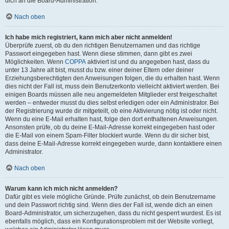
dich an die Board-Administration.
Nach oben
Ich habe mich registriert, kann mich aber nicht anmelden!
Überprüfe zuerst, ob du den richtigen Benutzernamen und das richtige
Passwort eingegeben hast. Wenn diese stimmen, dann gibt es zwei
Möglichkeiten. Wenn
COPPA
aktiviert ist und du angegeben hast, dass du
unter 13 Jahre alt bist, musst du bzw. einer deiner Eltern oder deiner
Erziehungsberechtigten den Anweisungen folgen, die du erhalten hast. Wenn
dies nicht der Fall ist, muss dein Benutzerkonto vielleicht aktiviert werden. Bei
einigen Boards müssen alle neu angemeldeten Mitglieder erst freigeschaltet
werden – entweder musst du dies selbst erledigen oder ein Administrator. Bei
der Registrierung wurde dir mitgeteilt, ob eine Aktivierung nötig ist oder nicht.
Wenn du eine E-Mail erhalten hast, folge den dort enthaltenen Anweisungen.
Ansonsten prüfe, ob du deine E-Mail-Adresse korrekt eingegeben hast oder
die E-Mail von einem Spam-Filter blockiert wurde. Wenn du dir sicher bist,
dass deine E-Mail-Adresse korrekt eingegeben wurde, dann kontaktiere einen
Administrator.
Nach oben
Warum kann ich mich nicht anmelden?
Dafür gibt es viele mögliche Gründe. Prüfe zunächst, ob dein Benutzername
und dein Passwort richtig sind. Wenn dies der Fall ist, wende dich an einen
Board-Administrator, um sicherzugehen, dass du nicht gesperrt wurdest. Es ist
ebenfalls möglich, dass ein Konfigurationsproblem mit der Website vorliegt,