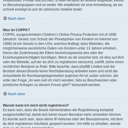
Avatarbilder, Private Nachrichten, E-Mail-Versand an andere Mitglieder, Beitritt
zu Benutzergruppen und so weiter. Wir empfehlen dir eine Anmeldung, da sie
schnell erledigt ist und dir zahlreiche Vorteile bietet.
Nach oben
Was ist COPPA?
COPPA, ausgeschrieben Children’s Online Privacy Protection Act of 1998
(deutsch: Gesetz zum Schutz der Privatsphäre von Kindern im Internet von
1998) ist ein Gesetz in den USA, welches festlegt, dass Websites, die
möglicherweise persönliche Daten von Kindern unter 13 Jahren erheben,
hierzu die Zustimmung der Eltern beziehungsweise des oder der
Erziehungsberechtigten benötigen. Wenn du dir unsicher bist, ob dies auf dich
oder die Website, auf der du dich zu registrieren versuchst, zutrifft, ziehe einen
rechtlichen Beistand zu Rate. Bitte beachte, dass phpBB Limited und der
Besitzer dieses Boards keine Rechtsberatung anbieten kann und nicht die
Anlaufstelle für Rechtsangelegenheiten jeglicher Art ist; außer solchen, die
unter der Frage „An wen soll ich mich wenden, falls es Beschwerden oder
juristische Anfragen zu diesem Forum gibt?“ behandelt werden.
Nach oben
Warum kann ich mich nicht registrieren?
Es kann sein, dass die Board-Administration die Registrierung komplett
ausgeschaltet hat, damit sich keine neuen Benutzer mehr anmelden können.
Es könnte auch sein, dass deine IP-Adresse oder der Benutzername, mit dem
du dich registrieren möchtest, gesperrt wurden. Um Hilfe zu erhalten, wende