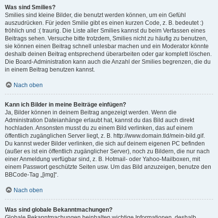
Was sind Smilies?
Smilies sind kleine Bilder, die benutzt werden können, um ein Gefühl
auszudrücken. Für jeden Smilie gibt es einen kurzen Code, z. B. bedeutet :)
fröhlich und :( traurig. Die Liste aller Smilies kannst du beim Verfassen eines
Beitrags sehen. Versuche bitte trotzdem, Smilies nicht zu häufig zu benutzen,
sie können einen Beitrag schnell unlesbar machen und ein Moderator könnte
deshalb deinen Beitrag entsprechend überarbeiten oder gar komplett löschen.
Die Board-Administration kann auch die Anzahl der Smilies begrenzen, die du
in einem Beitrag benutzen kannst.
Nach oben
Kann ich Bilder in meine Beiträge einfügen?
Ja, Bilder können in deinem Beitrag angezeigt werden. Wenn die
Administration Dateianhänge erlaubt hat, kannst du das Bild auch direkt
hochladen. Ansonsten musst du zu einem Bild verlinken, das auf einem
öffentlich zugänglichen Server liegt, z. B. http://www.domain.tld/mein-bild.gif.
Du kannst weder Bilder verlinken, die sich auf deinem eigenen PC befinden
(außer es ist ein öffentlich zugänglicher Server), noch zu Bildern, die nur nach
einer Anmeldung verfügbar sind, z. B. Hotmail- oder Yahoo-Mailboxen, mit
einem Passwort geschützte Seiten usw. Um das Bild anzuzeigen, benutze den
BBCode-Tag „[img]“.
Nach oben
Was sind globale Bekanntmachungen?
Globale Bekanntmachungen beinhalten wichtige Informationen, deshalb