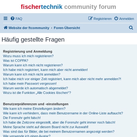
fischer
technik
community forum
FAQ
Registrieren
Anmelden
S
Website der ftcommunity
Foren-Übersicht
u
Häufig gestellte Fragen
c
h
Registrierung und Anmeldung
Wozu muss ich mich registrieren?
e
Was ist COPPA?
Warum kann ich mich nicht registrieren?
Ich habe mich registriert, kann mich aber nicht anmelden!
Warum kann ich mich nicht anmelden?
Ich habe mich vor einiger Zeit registriert, kann mich aber nicht mehr anmelden?!
Ich habe mein Passwort vergessen!
Warum werde ich automatisch abgemeldet?
Wozu ist die Funktion „Alle Cookies löschen“?
Benutzerpräferenzen und -einstellungen
Wie kann ich meine Einstellungen ändern?
Wie kann ich verhindern, dass mein Benutzername in der Online-Liste auftaucht?
Die Forenuhr geht falsch!
Ich habe die Zeitzone eingestellt, aber die Forenuhr geht immer noch falsch!
Meine Sprache steht auf diesem Board nicht zur Auswahl!
Was sind das für Bilder, die bei meinem Benutzernamen angezeigt werden?
Wie verwende ich einen Avatar?