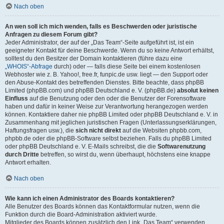
Nach oben
An wen soll ich mich wenden, falls es Beschwerden oder juristische
Anfragen zu diesem Forum gibt?
Jeder Administrator, der auf der „Das Team“-Seite aufgeführt ist, ist ein
geeigneter Kontakt für deine Beschwerde. Wenn du so keine Antwort erhältst,
solltest du den Besitzer der Domain kontaktieren (führe dazu eine
„WHOIS“-Abfrage
durch) oder — falls diese Seite bei einem kostenlosen
Webhoster wie z. B. Yahoo!, free.fr, funpic.de usw. liegt — den Support oder
den Abuse-Kontakt des betreffenden Dienstes. Bitte beachte, dass phpBB
Limited (phpBB.com) und phpBB Deutschland e. V. (phpBB.de)
absolut keinen
Einfluss
auf die Benutzung oder den oder die Benutzer der Forensoftware
haben und dafür in keiner Weise zur Verantwortung herangezogen werden
können. Kontaktiere daher nie phpBB Limited oder phpBB Deutschland e. V. in
Zusammenhang mit jeglichen juristischen Fragen (Unterlassungserklärungen,
Haftungsfragen usw.), die
sich nicht direkt
auf die Websiten phpbb.com,
phpbb.de oder die phpBB-Software selbst beziehen. Falls du phpBB Limited
oder phpBB Deutschland e. V. E-Mails schreibst, die die
Softwarenutzung
durch Dritte
betreffen, so wirst du, wenn überhaupt, höchstens eine knappe
Antwort erhalten.
Nach oben
Wie kann ich einen Administrator des Boards kontaktieren?
Alle Benutzer des Boards können das Kontaktformular nutzen, wenn die
Funktion durch die Board-Administration aktiviert wurde.
Mitglieder des Boards können zusätzlich den Link „Das Team“ verwenden.