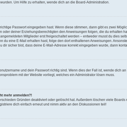
 wurden. Um Hilfe zu erhalten, wende dich an die Board-Administration.
 richtige Passwort eingegeben hast. Wenn diese stimmen, dann gibt es zwei Mögl
tern oder deiner Erziehungsberechtigten den Anweisungen folgen, die du erhalten ha
u angemeldeten Mitglieder erst freigeschaltet werden – entweder musst du dies selbs
. Wenn du eine E-Mail erhalten hast, folge den dort enthaltenen Anweisungen. Ansons
 dir sicher bist, dass deine E-Mail-Adresse korrekt eingegeben wurde, dann kontak
Benutzername und dein Passwort richtig sind. Wenn dies der Fall ist, wende dich a
ionsproblem mit der Website vorliegt, welches ein Administrator lösen muss.
icht mehr anmelden?!
erschieden Gründen deaktiviert oder gelöscht hat. Außerdem löschen viele Boards r
triere dich einfach erneut und nimm aktiv an den Diskussionen teil!