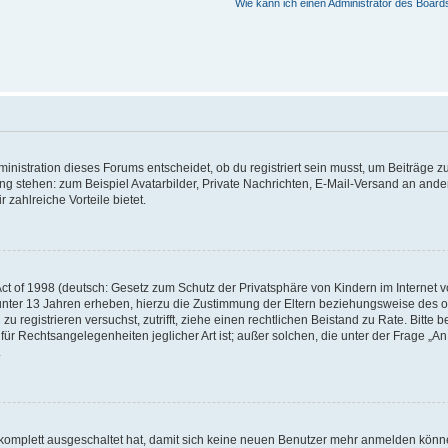
Wie kann ich einen Administrator des Board
istration dieses Forums entscheidet, ob du registriert sein musst, um Beiträge zu s
ung stehen: zum Beispiel Avatarbilder, Private Nachrichten, E-Mail-Versand an ander
 zahlreiche Vorteile bietet.
t of 1998 (deutsch: Gesetz zum Schutz der Privatsphäre von Kindern im Internet vo
unter 13 Jahren erheben, hierzu die Zustimmung der Eltern beziehungsweise des o
h zu registrieren versuchst, zutrifft, ziehe einen rechtlichen Beistand zu Rate. Bit
für Rechtsangelegenheiten jeglicher Art ist; außer solchen, die unter der Frage „
.
g komplett ausgeschaltet hat, damit sich keine neuen Benutzer mehr anmelden könn