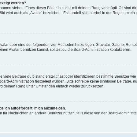
gezeigt werden?
amen stehen. Eines dieser Bilder ist meist mit deinem Rang verknüpft: Oft sind di
ld wird auch als „Avatar“ bezeichnet. Es handelt sich hierbei in der Regel um ein
 Avatar über eine der folgenden vier Methoden hinzufügen: Gravatar, Galerie, Rem
en Avatar benutzen kannst, solltest du die Board-Administration kontaktieren.
viele Beiträge du bislang erstellt hast oder identifizieren bestimmte Benutzer w
 Board-Administration festgelegt wurden. Bitte schreibe keine sinnlosen Beiträge
wird deinen Rang unter Umständen einfach wieder zurücksetzen.
rde ich aufgefordert, mich anzumelden.
ion für Nachrichten an andere Benutzer nutzen, falls diese von der Board-Administ