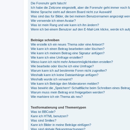
Die Forenuhr geht falsch!
Ich habe die Zeitzone eingestellt, aber die Forenuhr geht immer noch f
Meine Sprache steht auf diesem Board nicht zur Auswahl!
Was sind das für Bilder, die bei meinem Benutzernamen angezeigt we
Wie verwende ich einen Avatar?
Was ist mein Rang und wie kann ich ihn ändern?
Wenn ich bei einem Benutzer auf den E-Mail-Link klicke, werde ich au
Beiträge schreiben
Wie erstelle ich ein neues Thema oder eine Antwort?
Wie kann ich einen Beitrag bearbeiten oder löschen?
Wie kann ich meinem Beitrag eine Signatur anfügen?
Wie kann ich eine Umfrage erstellen?
Wieso kann ich nicht mehr Antwortmöglichkeiten erstellen?
Wie bearbeite oder lösche ich eine Umfrage?
Warum kann ich auf bestimmte Foren nicht zugreifen?
Weshalb kann ich keine Dateianhänge anfügen?
Weshalb wurde ich verwarnt?
Wie kann ich Beiträge den Moderatoren melden?
Was bewirkt die „Speichern“-Schaltfläche beim Schreiben eines Beitra
Warum muss mein Beitrag erst freigegeben werden?
Wie markiere ich ein Thema als neu?
Textformatierung und Thementypen
Was ist BBCode?
Kann ich HTML benutzen?
Was sind Smilies?
Kann ich Bilder in meine Beiträge einfügen?
Was sind globale Bekanntmachungen?