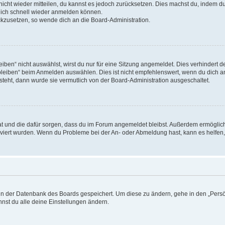
 nicht wieder mitteilen, du kannst es jedoch zurücksetzen. Dies machst du, indem 
 dich schnell wieder anmelden können.
ückzusetzen, so wende dich an die Board-Administration.
en“ nicht auswählst, wirst du nur für eine Sitzung angemeldet. Dies verhindert 
leiben“ beim Anmelden auswählen. Dies ist nicht empfehlenswert, wenn du dich an
 steht, dann wurde sie vermutlich von der Board-Administration ausgeschaltet.
 hat und die dafür sorgen, dass du im Forum angemeldet bleibst. Außerdem ermögli
tiviert wurden. Wenn du Probleme bei der An- oder Abmeldung hast, kann es helfen
n in der Datenbank des Boards gespeichert. Um diese zu ändern, gehe in den „Persö
nst du alle deine Einstellungen ändern.