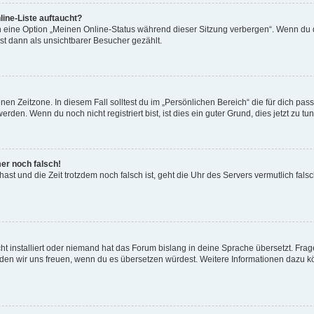
ine-Liste auftaucht?
n eine Option „Meinen Online-Status während dieser Sitzung verbergen“. Wenn du d
st dann als unsichtbarer Besucher gezählt.
en Zeitzone. In diesem Fall solltest du im „Persönlichen Bereich“ die für dich passe
den. Wenn du noch nicht registriert bist, ist dies ein guter Grund, dies jetzt zu tun
mer noch falsch!
t hast und die Zeit trotzdem noch falsch ist, geht die Uhr des Servers vermutlich fal
t installiert oder niemand hat das Forum bislang in deine Sprache übersetzt. Frag
, würden wir uns freuen, wenn du es übersetzen würdest. Weitere Informationen dazu