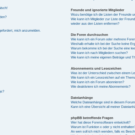
alsch!
Freunde und ignorierte Mitglieder
Wozu benötige ich die Listen der Freunde un
rden?
Wie kann ich Mitglieder zur Liste der Freund
wieder aus den Listen entfernen?
fgefordert, mich anzumelden.
Die Foren durchsuchen
Wie kann ich ein Forum oder mehrere For
Weshalb erhalte ich bei der Suche keine Er
Warum bekomme ich bei der Suche eine lee
Wie kann ich nach Mitgliedern suchen?
Wie kann ich meine eigenen Beiträge und T
Abonnements und Lesezeichen
Was ist der Unterschied zwischen einem L
Wie kann ich ein Lesezeichen auf ein Them
Wie kann ich ein Forum abonnieren?
Wie deaktiviere ich meine Abonnements?
gs?
Dateianhänge
Welche Dateianhänge sind in diesem Forum
Kann ich eine Übersicht all meiner Dateian
phpBB betreffende Fragen
Wer hat diese Forensoftware entwickelt?
Warum ist Funktion x oder y nicht enthalten
An wen soll ich mich wenden, falls es Besc