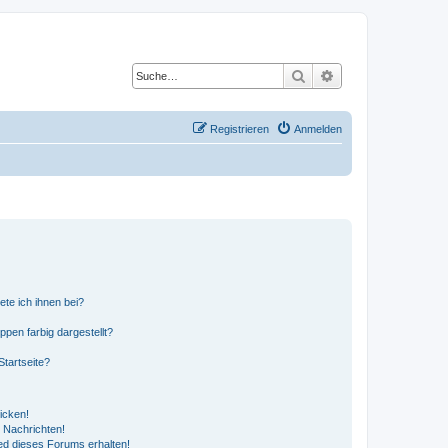
Suche
Erweiterte Suche
Registrieren
Anmelden
ete ich ihnen bei?
en farbig dargestellt?
tartseite?
icken!
 Nachrichten!
ed dieses Forums erhalten!