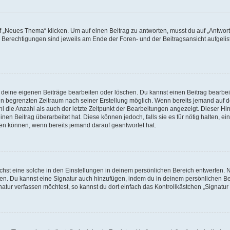
„Neues Thema“ klicken. Um auf einen Beitrag zu antworten, musst du auf „Antworte
e Berechtigungen sind jeweils am Ende der Foren- und der Beitragsansicht aufgeliste
r deine eigenen Beiträge bearbeiten oder löschen. Du kannst einen Beitrag bearbe
inen begrenzten Zeitraum nach seiner Erstellung möglich. Wenn bereits jemand auf de
 die Anzahl als auch der letzte Zeitpunkt der Bearbeitungen angezeigt. Dieser Hi
en Beitrag überarbeitet hat. Diese können jedoch, falls sie es für nötig halten, ei
hen können, wenn bereits jemand darauf geantwortet hat.
st eine solche in den Einstellungen in deinem persönlichen Bereich entwerfen. Na
eren. Du kannst eine Signatur auch hinzufügen, indem du in deinem persönlichen 
atur verfassen möchtest, so kannst du dort einfach das Kontrollkästchen „Signatu