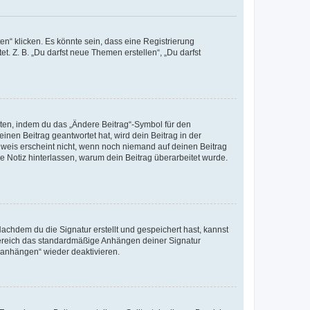
n“ klicken. Es könnte sein, dass eine Registrierung
t. Z. B. „Du darfst neue Themen erstellen“, „Du darfst
iten, indem du das „Ändere Beitrag“-Symbol für den
inen Beitrag geantwortet hat, wird dein Beitrag in der
nweis erscheint nicht, wenn noch niemand auf deinen Beitrag
ne Notiz hinterlassen, warum dein Beitrag überarbeitet wurde.
chdem du die Signatur erstellt und gespeichert hast, kannst
Bereich das standardmäßige Anhängen deiner Signatur
r anhängen“ wieder deaktivieren.