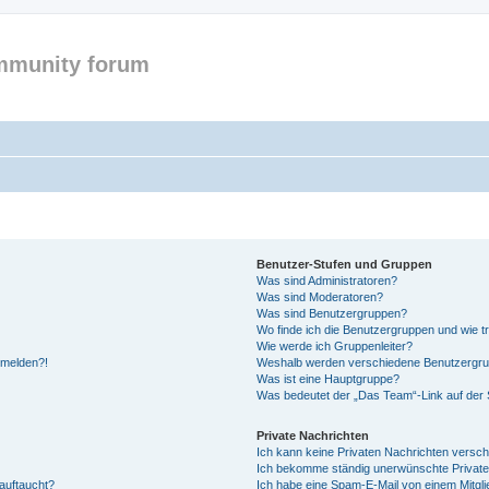
mmunity forum
Benutzer-Stufen und Gruppen
Was sind Administratoren?
Was sind Moderatoren?
Was sind Benutzergruppen?
Wo finde ich die Benutzergruppen und wie tr
Wie werde ich Gruppenleiter?
anmelden?!
Weshalb werden verschiedene Benutzergrupp
Was ist eine Hauptgruppe?
Was bedeutet der „Das Team“-Link auf der S
Private Nachrichten
Ich kann keine Privaten Nachrichten versch
Ich bekomme ständig unerwünschte Private
auftaucht?
Ich habe eine Spam-E-Mail von einem Mitgli