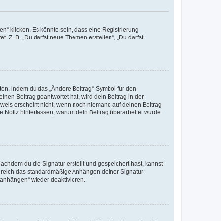
n“ klicken. Es könnte sein, dass eine Registrierung
t. Z. B. „Du darfst neue Themen erstellen“, „Du darfst
iten, indem du das „Ändere Beitrag“-Symbol für den
inen Beitrag geantwortet hat, wird dein Beitrag in der
nweis erscheint nicht, wenn noch niemand auf deinen Beitrag
ne Notiz hinterlassen, warum dein Beitrag überarbeitet wurde.
chdem du die Signatur erstellt und gespeichert hast, kannst
Bereich das standardmäßige Anhängen deiner Signatur
r anhängen“ wieder deaktivieren.