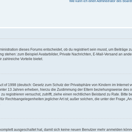
Wie kann ich einen Administrator des Board
istration dieses Forums entscheidet, ob du registriert sein musst, um Beiträge zu s
ung stehen: zum Beispiel Avatarbilder, Private Nachrichten, E-Mail-Versand an ander
 zahlreiche Vorteile bietet.
t of 1998 (deutsch: Gesetz zum Schutz der Privatsphäre von Kindern im Internet vo
unter 13 Jahren erheben, hierzu die Zustimmung der Eltern beziehungsweise des o
h zu registrieren versuchst, zutrifft, ziehe einen rechtlichen Beistand zu Rate. Bit
für Rechtsangelegenheiten jeglicher Art ist; außer solchen, die unter der Frage „
.
g komplett ausgeschaltet hat, damit sich keine neuen Benutzer mehr anmelden könn