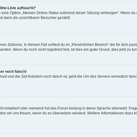
ine-Liste auftaucht?
n eine Option „Meinen Online-Status während dieser Sitzung verbergen“. Wenn du d
st dann als unsichtbarer Besucher gezählt.
en Zeitzone. In diesem Fall solltest du im „Persönlichen Bereich“ die für dich passe
den. Wenn du noch nicht registriert bist, ist dies ein guter Grund, dies jetzt zu tun
mer noch falsch!
t hast und die Zeit trotzdem noch falsch ist, geht die Uhr des Servers vermutlich fal
t installiert oder niemand hat das Forum bislang in deine Sprache übersetzt. Frag
, würden wir uns freuen, wenn du es übersetzen würdest. Weitere Informationen dazu