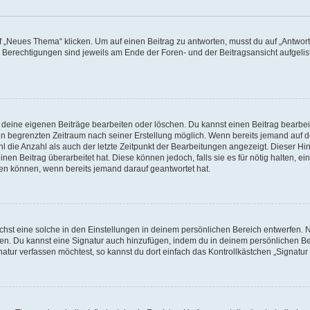
„Neues Thema“ klicken. Um auf einen Beitrag zu antworten, musst du auf „Antworte
e Berechtigungen sind jeweils am Ende der Foren- und der Beitragsansicht aufgeliste
r deine eigenen Beiträge bearbeiten oder löschen. Du kannst einen Beitrag bearbe
inen begrenzten Zeitraum nach seiner Erstellung möglich. Wenn bereits jemand auf de
 die Anzahl als auch der letzte Zeitpunkt der Bearbeitungen angezeigt. Dieser Hi
en Beitrag überarbeitet hat. Diese können jedoch, falls sie es für nötig halten, ei
hen können, wenn bereits jemand darauf geantwortet hat.
st eine solche in den Einstellungen in deinem persönlichen Bereich entwerfen. Na
eren. Du kannst eine Signatur auch hinzufügen, indem du in deinem persönlichen 
atur verfassen möchtest, so kannst du dort einfach das Kontrollkästchen „Signatu