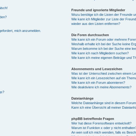
alsch!
Freunde und ignorierte Mitglieder
Wozu benötige ich die Listen der Freunde un
rden?
Wie kann ich Mitglieder zur Liste der Freund
wieder aus den Listen entfernen?
fgefordert, mich anzumelden.
Die Foren durchsuchen
Wie kann ich ein Forum oder mehrere For
Weshalb erhalte ich bei der Suche keine Er
Warum bekomme ich bei der Suche eine lee
Wie kann ich nach Mitgliedern suchen?
Wie kann ich meine eigenen Beiträge und T
Abonnements und Lesezeichen
Was ist der Unterschied zwischen einem L
Wie kann ich ein Lesezeichen auf ein Them
Wie kann ich ein Forum abonnieren?
Wie deaktiviere ich meine Abonnements?
gs?
Dateianhänge
Welche Dateianhänge sind in diesem Forum
Kann ich eine Übersicht all meiner Dateian
phpBB betreffende Fragen
Wer hat diese Forensoftware entwickelt?
Warum ist Funktion x oder y nicht enthalten
An wen soll ich mich wenden, falls es Besc