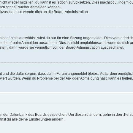
 nicht wieder mitteilen, du kannst es jedoch zurücksetzen. Dies machst du, indem 
 dich schnell wieder anmelden können.
ückzusetzen, so wende dich an die Board-Administration.
en“ nicht auswählst, wirst du nur für eine Sitzung angemeldet. Dies verhindert 
leiben“ beim Anmelden auswählen. Dies ist nicht empfehlenswert, wenn du dich an
 steht, dann wurde sie vermutlich von der Board-Administration ausgeschaltet.
 hat und die dafür sorgen, dass du im Forum angemeldet bleibst. Außerdem ermögli
tiviert wurden. Wenn du Probleme bei der An- oder Abmeldung hast, kann es helfen
n in der Datenbank des Boards gespeichert. Um diese zu ändern, gehe in den „Persö
nst du alle deine Einstellungen ändern.