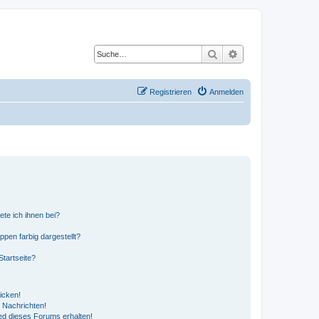
Suche
Erweiterte Suche
Registrieren
Anmelden
ete ich ihnen bei?
en farbig dargestellt?
tartseite?
icken!
 Nachrichten!
ed dieses Forums erhalten!