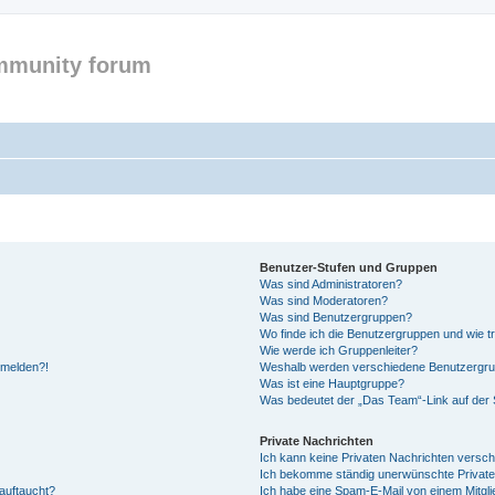
mmunity forum
Benutzer-Stufen und Gruppen
Was sind Administratoren?
Was sind Moderatoren?
Was sind Benutzergruppen?
Wo finde ich die Benutzergruppen und wie tr
Wie werde ich Gruppenleiter?
anmelden?!
Weshalb werden verschiedene Benutzergrupp
Was ist eine Hauptgruppe?
Was bedeutet der „Das Team“-Link auf der S
Private Nachrichten
Ich kann keine Privaten Nachrichten versch
Ich bekomme ständig unerwünschte Private
auftaucht?
Ich habe eine Spam-E-Mail von einem Mitgli