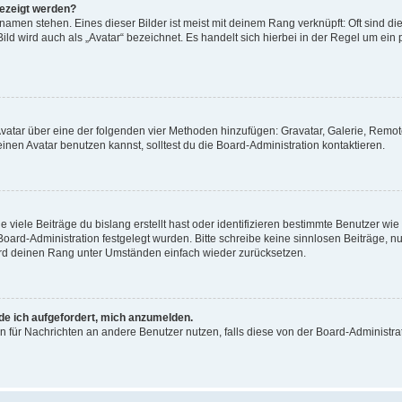
gezeigt werden?
amen stehen. Eines dieser Bilder ist meist mit deinem Rang verknüpft: Oft sind di
ld wird auch als „Avatar“ bezeichnet. Es handelt sich hierbei in der Regel um ein
 Avatar über eine der folgenden vier Methoden hinzufügen: Gravatar, Galerie, Rem
en Avatar benutzen kannst, solltest du die Board-Administration kontaktieren.
viele Beiträge du bislang erstellt hast oder identifizieren bestimmte Benutzer w
 Board-Administration festgelegt wurden. Bitte schreibe keine sinnlosen Beiträge
wird deinen Rang unter Umständen einfach wieder zurücksetzen.
rde ich aufgefordert, mich anzumelden.
ion für Nachrichten an andere Benutzer nutzen, falls diese von der Board-Administ