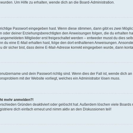
 wurden. Um Hilfe zu erhalten, wende dich an die Board-Administration.
 richtige Passwort eingegeben hast. Wenn diese stimmen, dann gibt es zwei Mögl
tern oder deiner Erziehungsberechtigten den Anweisungen folgen, die du erhalten ha
u angemeldeten Mitglieder erst freigeschaltet werden – entweder musst du dies selbs
. Wenn du eine E-Mail erhalten hast, folge den dort enthaltenen Anweisungen. Ansons
 dir sicher bist, dass deine E-Mail-Adresse korrekt eingegeben wurde, dann kontak
Benutzername und dein Passwort richtig sind. Wenn dies der Fall ist, wende dich a
ionsproblem mit der Website vorliegt, welches ein Administrator lösen muss.
icht mehr anmelden?!
erschieden Gründen deaktiviert oder gelöscht hat. Außerdem löschen viele Boards r
triere dich einfach erneut und nimm aktiv an den Diskussionen teil!