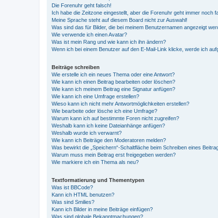
Die Forenuhr geht falsch!
Ich habe die Zeitzone eingestellt, aber die Forenuhr geht immer noch f
Meine Sprache steht auf diesem Board nicht zur Auswahl!
Was sind das für Bilder, die bei meinem Benutzernamen angezeigt we
Wie verwende ich einen Avatar?
Was ist mein Rang und wie kann ich ihn ändern?
Wenn ich bei einem Benutzer auf den E-Mail-Link klicke, werde ich au
Beiträge schreiben
Wie erstelle ich ein neues Thema oder eine Antwort?
Wie kann ich einen Beitrag bearbeiten oder löschen?
Wie kann ich meinem Beitrag eine Signatur anfügen?
Wie kann ich eine Umfrage erstellen?
Wieso kann ich nicht mehr Antwortmöglichkeiten erstellen?
Wie bearbeite oder lösche ich eine Umfrage?
Warum kann ich auf bestimmte Foren nicht zugreifen?
Weshalb kann ich keine Dateianhänge anfügen?
Weshalb wurde ich verwarnt?
Wie kann ich Beiträge den Moderatoren melden?
Was bewirkt die „Speichern“-Schaltfläche beim Schreiben eines Beitra
Warum muss mein Beitrag erst freigegeben werden?
Wie markiere ich ein Thema als neu?
Textformatierung und Thementypen
Was ist BBCode?
Kann ich HTML benutzen?
Was sind Smilies?
Kann ich Bilder in meine Beiträge einfügen?
Was sind globale Bekanntmachungen?