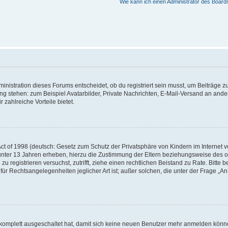
Wie kann ich einen Administrator des Board
istration dieses Forums entscheidet, ob du registriert sein musst, um Beiträge zu s
ung stehen: zum Beispiel Avatarbilder, Private Nachrichten, E-Mail-Versand an ander
 zahlreiche Vorteile bietet.
t of 1998 (deutsch: Gesetz zum Schutz der Privatsphäre von Kindern im Internet vo
unter 13 Jahren erheben, hierzu die Zustimmung der Eltern beziehungsweise des o
h zu registrieren versuchst, zutrifft, ziehe einen rechtlichen Beistand zu Rate. Bit
für Rechtsangelegenheiten jeglicher Art ist; außer solchen, die unter der Frage „
.
g komplett ausgeschaltet hat, damit sich keine neuen Benutzer mehr anmelden könn