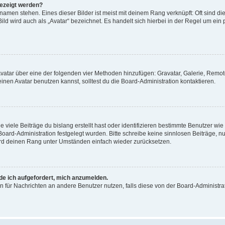
gezeigt werden?
amen stehen. Eines dieser Bilder ist meist mit deinem Rang verknüpft: Oft sind di
ld wird auch als „Avatar“ bezeichnet. Es handelt sich hierbei in der Regel um ein
 Avatar über eine der folgenden vier Methoden hinzufügen: Gravatar, Galerie, Rem
en Avatar benutzen kannst, solltest du die Board-Administration kontaktieren.
viele Beiträge du bislang erstellt hast oder identifizieren bestimmte Benutzer w
 Board-Administration festgelegt wurden. Bitte schreibe keine sinnlosen Beiträge
wird deinen Rang unter Umständen einfach wieder zurücksetzen.
rde ich aufgefordert, mich anzumelden.
ion für Nachrichten an andere Benutzer nutzen, falls diese von der Board-Administ