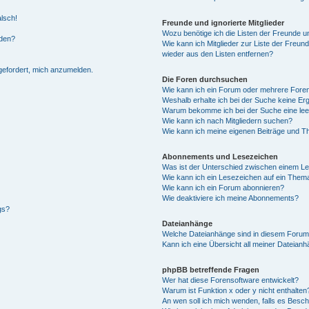
alsch!
Freunde und ignorierte Mitglieder
Wozu benötige ich die Listen der Freunde un
rden?
Wie kann ich Mitglieder zur Liste der Freund
wieder aus den Listen entfernen?
fgefordert, mich anzumelden.
Die Foren durchsuchen
Wie kann ich ein Forum oder mehrere For
Weshalb erhalte ich bei der Suche keine Er
Warum bekomme ich bei der Suche eine lee
Wie kann ich nach Mitgliedern suchen?
Wie kann ich meine eigenen Beiträge und T
Abonnements und Lesezeichen
Was ist der Unterschied zwischen einem L
Wie kann ich ein Lesezeichen auf ein Them
Wie kann ich ein Forum abonnieren?
Wie deaktiviere ich meine Abonnements?
gs?
Dateianhänge
Welche Dateianhänge sind in diesem Forum
Kann ich eine Übersicht all meiner Dateian
phpBB betreffende Fragen
Wer hat diese Forensoftware entwickelt?
Warum ist Funktion x oder y nicht enthalten
An wen soll ich mich wenden, falls es Besc