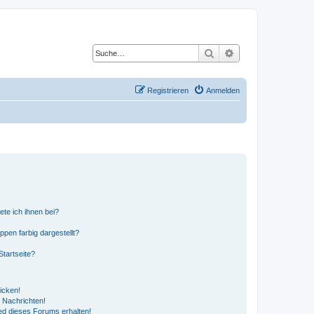
Suche
Erweiterte Suche
Registrieren
Anmelden
ete ich ihnen bei?
en farbig dargestellt?
tartseite?
icken!
 Nachrichten!
ed dieses Forums erhalten!