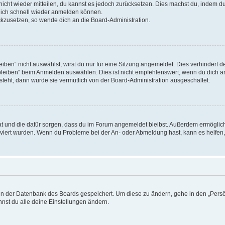
 nicht wieder mitteilen, du kannst es jedoch zurücksetzen. Dies machst du, indem 
 dich schnell wieder anmelden können.
ückzusetzen, so wende dich an die Board-Administration.
en“ nicht auswählst, wirst du nur für eine Sitzung angemeldet. Dies verhindert 
leiben“ beim Anmelden auswählen. Dies ist nicht empfehlenswert, wenn du dich an
 steht, dann wurde sie vermutlich von der Board-Administration ausgeschaltet.
 hat und die dafür sorgen, dass du im Forum angemeldet bleibst. Außerdem ermögli
tiviert wurden. Wenn du Probleme bei der An- oder Abmeldung hast, kann es helfen
n in der Datenbank des Boards gespeichert. Um diese zu ändern, gehe in den „Persö
nst du alle deine Einstellungen ändern.