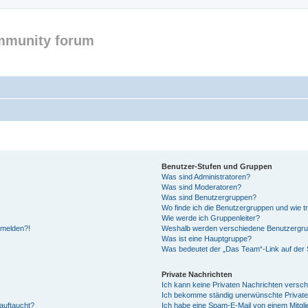
mmunity forum
Benutzer-Stufen und Gruppen
Was sind Administratoren?
Was sind Moderatoren?
Was sind Benutzergruppen?
Wo finde ich die Benutzergruppen und wie tr
Wie werde ich Gruppenleiter?
anmelden?!
Weshalb werden verschiedene Benutzergrupp
Was ist eine Hauptgruppe?
Was bedeutet der „Das Team“-Link auf der S
Private Nachrichten
Ich kann keine Privaten Nachrichten versch
Ich bekomme ständig unerwünschte Private
auftaucht?
Ich habe eine Spam-E-Mail von einem Mitgli