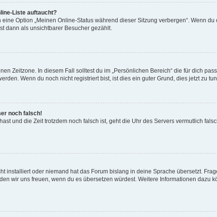
ine-Liste auftaucht?
n eine Option „Meinen Online-Status während dieser Sitzung verbergen“. Wenn du d
st dann als unsichtbarer Besucher gezählt.
en Zeitzone. In diesem Fall solltest du im „Persönlichen Bereich“ die für dich passe
den. Wenn du noch nicht registriert bist, ist dies ein guter Grund, dies jetzt zu tun
mer noch falsch!
t hast und die Zeit trotzdem noch falsch ist, geht die Uhr des Servers vermutlich fal
t installiert oder niemand hat das Forum bislang in deine Sprache übersetzt. Frag
, würden wir uns freuen, wenn du es übersetzen würdest. Weitere Informationen dazu