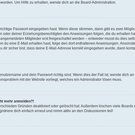
 wurden. Um Hilfe zu erhalten, wende dich an die Board-Administration.
 richtige Passwort eingegeben hast. Wenn diese stimmen, dann gibt es zwei Mögl
tern oder deiner Erziehungsberechtigten den Anweisungen folgen, die du erhalten ha
u angemeldeten Mitglieder erst freigeschaltet werden – entweder musst du dies selbs
. Wenn du eine E-Mail erhalten hast, folge den dort enthaltenen Anweisungen. Ansons
 dir sicher bist, dass deine E-Mail-Adresse korrekt eingegeben wurde, dann kontak
Benutzername und dein Passwort richtig sind. Wenn dies der Fall ist, wende dich a
ionsproblem mit der Website vorliegt, welches ein Administrator lösen muss.
icht mehr anmelden?!
erschieden Gründen deaktiviert oder gelöscht hat. Außerdem löschen viele Boards r
triere dich einfach erneut und nimm aktiv an den Diskussionen teil!