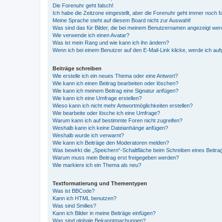
Die Forenuhr geht falsch!
Ich habe die Zeitzone eingestellt, aber die Forenuhr geht immer noch f
Meine Sprache steht auf diesem Board nicht zur Auswahl!
Was sind das für Bilder, die bei meinem Benutzernamen angezeigt we
Wie verwende ich einen Avatar?
Was ist mein Rang und wie kann ich ihn ändern?
Wenn ich bei einem Benutzer auf den E-Mail-Link klicke, werde ich au
Beiträge schreiben
Wie erstelle ich ein neues Thema oder eine Antwort?
Wie kann ich einen Beitrag bearbeiten oder löschen?
Wie kann ich meinem Beitrag eine Signatur anfügen?
Wie kann ich eine Umfrage erstellen?
Wieso kann ich nicht mehr Antwortmöglichkeiten erstellen?
Wie bearbeite oder lösche ich eine Umfrage?
Warum kann ich auf bestimmte Foren nicht zugreifen?
Weshalb kann ich keine Dateianhänge anfügen?
Weshalb wurde ich verwarnt?
Wie kann ich Beiträge den Moderatoren melden?
Was bewirkt die „Speichern“-Schaltfläche beim Schreiben eines Beitra
Warum muss mein Beitrag erst freigegeben werden?
Wie markiere ich ein Thema als neu?
Textformatierung und Thementypen
Was ist BBCode?
Kann ich HTML benutzen?
Was sind Smilies?
Kann ich Bilder in meine Beiträge einfügen?
Was sind globale Bekanntmachungen?