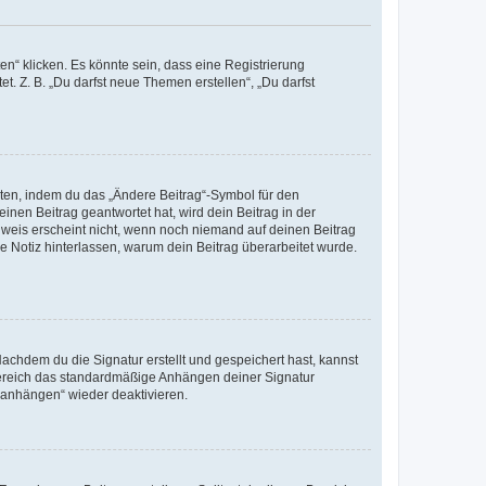
n“ klicken. Es könnte sein, dass eine Registrierung
t. Z. B. „Du darfst neue Themen erstellen“, „Du darfst
iten, indem du das „Ändere Beitrag“-Symbol für den
inen Beitrag geantwortet hat, wird dein Beitrag in der
nweis erscheint nicht, wenn noch niemand auf deinen Beitrag
ne Notiz hinterlassen, warum dein Beitrag überarbeitet wurde.
chdem du die Signatur erstellt und gespeichert hast, kannst
Bereich das standardmäßige Anhängen deiner Signatur
r anhängen“ wieder deaktivieren.