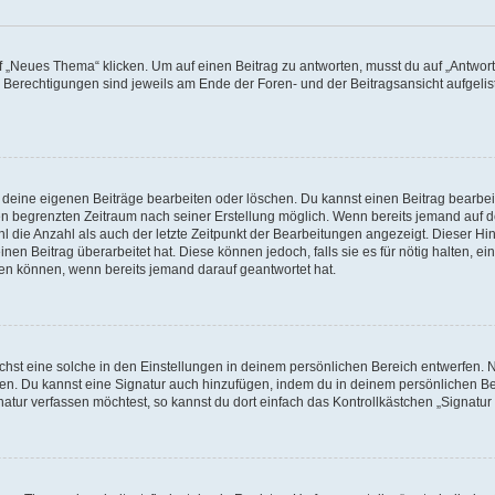
„Neues Thema“ klicken. Um auf einen Beitrag zu antworten, musst du auf „Antworte
e Berechtigungen sind jeweils am Ende der Foren- und der Beitragsansicht aufgeliste
r deine eigenen Beiträge bearbeiten oder löschen. Du kannst einen Beitrag bearbe
inen begrenzten Zeitraum nach seiner Erstellung möglich. Wenn bereits jemand auf de
 die Anzahl als auch der letzte Zeitpunkt der Bearbeitungen angezeigt. Dieser Hi
en Beitrag überarbeitet hat. Diese können jedoch, falls sie es für nötig halten, ei
hen können, wenn bereits jemand darauf geantwortet hat.
st eine solche in den Einstellungen in deinem persönlichen Bereich entwerfen. Na
eren. Du kannst eine Signatur auch hinzufügen, indem du in deinem persönlichen 
atur verfassen möchtest, so kannst du dort einfach das Kontrollkästchen „Signatu