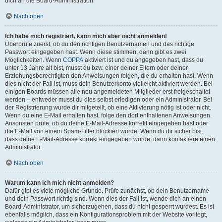
dich an die Board-Administration.
Nach oben
Ich habe mich registriert, kann mich aber nicht anmelden!
Überprüfe zuerst, ob du den richtigen Benutzernamen und das richtige
Passwort eingegeben hast. Wenn diese stimmen, dann gibt es zwei
Möglichkeiten. Wenn
COPPA
aktiviert ist und du angegeben hast, dass du
unter 13 Jahre alt bist, musst du bzw. einer deiner Eltern oder deiner
Erziehungsberechtigten den Anweisungen folgen, die du erhalten hast. Wenn
dies nicht der Fall ist, muss dein Benutzerkonto vielleicht aktiviert werden. Bei
einigen Boards müssen alle neu angemeldeten Mitglieder erst freigeschaltet
werden – entweder musst du dies selbst erledigen oder ein Administrator. Bei
der Registrierung wurde dir mitgeteilt, ob eine Aktivierung nötig ist oder nicht.
Wenn du eine E-Mail erhalten hast, folge den dort enthaltenen Anweisungen.
Ansonsten prüfe, ob du deine E-Mail-Adresse korrekt eingegeben hast oder
die E-Mail von einem Spam-Filter blockiert wurde. Wenn du dir sicher bist,
dass deine E-Mail-Adresse korrekt eingegeben wurde, dann kontaktiere einen
Administrator.
Nach oben
Warum kann ich mich nicht anmelden?
Dafür gibt es viele mögliche Gründe. Prüfe zunächst, ob dein Benutzername
und dein Passwort richtig sind. Wenn dies der Fall ist, wende dich an einen
Board-Administrator, um sicherzugehen, dass du nicht gesperrt wurdest. Es ist
ebenfalls möglich, dass ein Konfigurationsproblem mit der Website vorliegt,