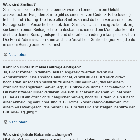
Was sind Smilies?
Smilies sind kleine Bilder, die benutzt werden können, um ein Gefühl
auszudrücken. Für jeden Smilie gibt es einen kurzen Code, z. B. bedeutet :)
fröhlich und :( traurig. Die Liste aller Smilies kannst du beim Verfassen eines
Beitrags sehen. Versuche bitte trotzdem, Smilies nicht zu häufig zu benutzen,
sie können einen Beitrag schnell unlesbar machen und ein Moderator könnte
deshalb deinen Beitrag entsprechend überarbeiten oder gar komplett löschen.
Die Board-Administration kann auch die Anzahl der Smilies begrenzen, die du
in einem Beitrag benutzen kannst.
Nach oben
Kann ich Bilder in meine Beiträge einfügen?
Ja, Bilder können in deinem Beitrag angezeigt werden. Wenn die
Administration Dateianhänge erlaubt hat, kannst du das Bild auch direkt
hochladen. Ansonsten musst du zu einem Bild verlinken, das auf einem
öffentlich zugänglichen Server liegt, z. B. http://www.domain.tld/mein-bild.gif.
Du kannst weder Bilder verlinken, die sich auf deinem eigenen PC befinden
(außer es ist ein öffentlich zugänglicher Server), noch zu Bildern, die nur nach
einer Anmeldung verfügbar sind, z. B. Hotmail- oder Yahoo-Mailboxen, mit
einem Passwort geschützte Seiten usw. Um das Bild anzuzeigen, benutze den
BBCode-Tag „[img]“.
Nach oben
Was sind globale Bekanntmachungen?
Globale Bekanntmachungen beinhalten wichtige Informationen, deshalb