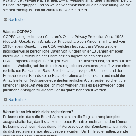
Avatarbilder, Private Nachrichten, E-Mail-Versand an andere Mitglieder, Beitritt
zu Benutzergruppen und so weiter. Wir empfehlen dir eine Anmeldung, da sie
schnell erledigt ist und dir zahlreiche Vorteile bietet.
Nach oben
Was ist COPPA?
COPPA, ausgeschrieben Children’s Online Privacy Protection Act of 1998
(deutsch: Gesetz zum Schutz der Privatsphäre von Kindern im Internet von
1998) ist ein Gesetz in den USA, welches festlegt, dass Websites, die
möglicherweise persönliche Daten von Kindern unter 13 Jahren erheben,
hierzu die Zustimmung der Eltern beziehungsweise des oder der
Erziehungsberechtigten benötigen. Wenn du dir unsicher bist, ob dies auf dich
oder die Website, auf der du dich zu registrieren versuchst, zutrifft, ziehe einen
rechtlichen Beistand zu Rate. Bitte beachte, dass phpBB Limited und der
Besitzer dieses Boards keine Rechtsberatung anbieten kann und nicht die
Anlaufstelle für Rechtsangelegenheiten jeglicher Art ist; außer solchen, die
unter der Frage „An wen soll ich mich wenden, falls es Beschwerden oder
juristische Anfragen zu diesem Forum gibt?“ behandelt werden.
Nach oben
Warum kann ich mich nicht registrieren?
Es kann sein, dass die Board-Administration die Registrierung komplett
ausgeschaltet hat, damit sich keine neuen Benutzer mehr anmelden können.
Es könnte auch sein, dass deine IP-Adresse oder der Benutzername, mit dem
du dich registrieren möchtest, gesperrt wurden. Um Hilfe zu erhalten, wende