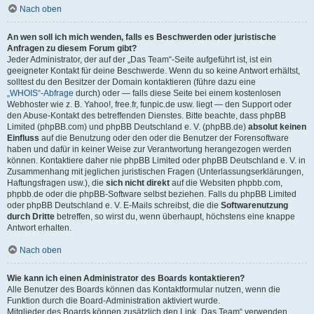
Nach oben
An wen soll ich mich wenden, falls es Beschwerden oder juristische
Anfragen zu diesem Forum gibt?
Jeder Administrator, der auf der „Das Team“-Seite aufgeführt ist, ist ein
geeigneter Kontakt für deine Beschwerde. Wenn du so keine Antwort erhältst,
solltest du den Besitzer der Domain kontaktieren (führe dazu eine
„WHOIS“-Abfrage
durch) oder — falls diese Seite bei einem kostenlosen
Webhoster wie z. B. Yahoo!, free.fr, funpic.de usw. liegt — den Support oder
den Abuse-Kontakt des betreffenden Dienstes. Bitte beachte, dass phpBB
Limited (phpBB.com) und phpBB Deutschland e. V. (phpBB.de)
absolut keinen
Einfluss
auf die Benutzung oder den oder die Benutzer der Forensoftware
haben und dafür in keiner Weise zur Verantwortung herangezogen werden
können. Kontaktiere daher nie phpBB Limited oder phpBB Deutschland e. V. in
Zusammenhang mit jeglichen juristischen Fragen (Unterlassungserklärungen,
Haftungsfragen usw.), die
sich nicht direkt
auf die Websiten phpbb.com,
phpbb.de oder die phpBB-Software selbst beziehen. Falls du phpBB Limited
oder phpBB Deutschland e. V. E-Mails schreibst, die die
Softwarenutzung
durch Dritte
betreffen, so wirst du, wenn überhaupt, höchstens eine knappe
Antwort erhalten.
Nach oben
Wie kann ich einen Administrator des Boards kontaktieren?
Alle Benutzer des Boards können das Kontaktformular nutzen, wenn die
Funktion durch die Board-Administration aktiviert wurde.
Mitglieder des Boards können zusätzlich den Link „Das Team“ verwenden.