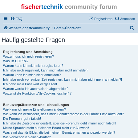
fischer
technik
community forum
FAQ
Registrieren
Anmelden
S
Website der ftcommunity
Foren-Übersicht
u
Häufig gestellte Fragen
c
h
Registrierung und Anmeldung
Wozu muss ich mich registrieren?
e
Was ist COPPA?
Warum kann ich mich nicht registrieren?
Ich habe mich registriert, kann mich aber nicht anmelden!
Warum kann ich mich nicht anmelden?
Ich habe mich vor einiger Zeit registriert, kann mich aber nicht mehr anmelden?!
Ich habe mein Passwort vergessen!
Warum werde ich automatisch abgemeldet?
Wozu ist die Funktion „Alle Cookies löschen“?
Benutzerpräferenzen und -einstellungen
Wie kann ich meine Einstellungen ändern?
Wie kann ich verhindern, dass mein Benutzername in der Online-Liste auftaucht?
Die Forenuhr geht falsch!
Ich habe die Zeitzone eingestellt, aber die Forenuhr geht immer noch falsch!
Meine Sprache steht auf diesem Board nicht zur Auswahl!
Was sind das für Bilder, die bei meinem Benutzernamen angezeigt werden?
Wie verwende ich einen Avatar?