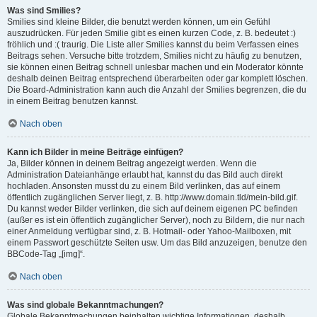
Was sind Smilies?
Smilies sind kleine Bilder, die benutzt werden können, um ein Gefühl
auszudrücken. Für jeden Smilie gibt es einen kurzen Code, z. B. bedeutet :)
fröhlich und :( traurig. Die Liste aller Smilies kannst du beim Verfassen eines
Beitrags sehen. Versuche bitte trotzdem, Smilies nicht zu häufig zu benutzen,
sie können einen Beitrag schnell unlesbar machen und ein Moderator könnte
deshalb deinen Beitrag entsprechend überarbeiten oder gar komplett löschen.
Die Board-Administration kann auch die Anzahl der Smilies begrenzen, die du
in einem Beitrag benutzen kannst.
Nach oben
Kann ich Bilder in meine Beiträge einfügen?
Ja, Bilder können in deinem Beitrag angezeigt werden. Wenn die
Administration Dateianhänge erlaubt hat, kannst du das Bild auch direkt
hochladen. Ansonsten musst du zu einem Bild verlinken, das auf einem
öffentlich zugänglichen Server liegt, z. B. http://www.domain.tld/mein-bild.gif.
Du kannst weder Bilder verlinken, die sich auf deinem eigenen PC befinden
(außer es ist ein öffentlich zugänglicher Server), noch zu Bildern, die nur nach
einer Anmeldung verfügbar sind, z. B. Hotmail- oder Yahoo-Mailboxen, mit
einem Passwort geschützte Seiten usw. Um das Bild anzuzeigen, benutze den
BBCode-Tag „[img]“.
Nach oben
Was sind globale Bekanntmachungen?
Globale Bekanntmachungen beinhalten wichtige Informationen, deshalb