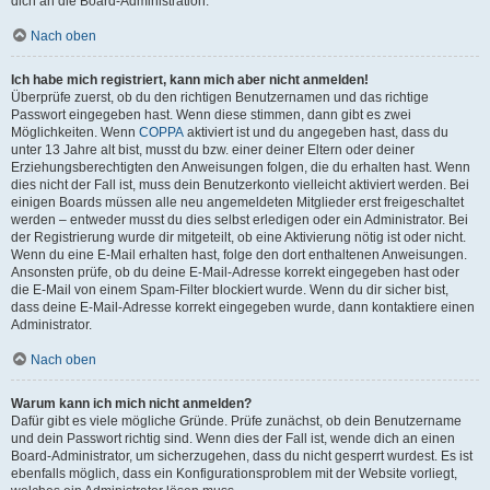
dich an die Board-Administration.
Nach oben
Ich habe mich registriert, kann mich aber nicht anmelden!
Überprüfe zuerst, ob du den richtigen Benutzernamen und das richtige
Passwort eingegeben hast. Wenn diese stimmen, dann gibt es zwei
Möglichkeiten. Wenn
COPPA
aktiviert ist und du angegeben hast, dass du
unter 13 Jahre alt bist, musst du bzw. einer deiner Eltern oder deiner
Erziehungsberechtigten den Anweisungen folgen, die du erhalten hast. Wenn
dies nicht der Fall ist, muss dein Benutzerkonto vielleicht aktiviert werden. Bei
einigen Boards müssen alle neu angemeldeten Mitglieder erst freigeschaltet
werden – entweder musst du dies selbst erledigen oder ein Administrator. Bei
der Registrierung wurde dir mitgeteilt, ob eine Aktivierung nötig ist oder nicht.
Wenn du eine E-Mail erhalten hast, folge den dort enthaltenen Anweisungen.
Ansonsten prüfe, ob du deine E-Mail-Adresse korrekt eingegeben hast oder
die E-Mail von einem Spam-Filter blockiert wurde. Wenn du dir sicher bist,
dass deine E-Mail-Adresse korrekt eingegeben wurde, dann kontaktiere einen
Administrator.
Nach oben
Warum kann ich mich nicht anmelden?
Dafür gibt es viele mögliche Gründe. Prüfe zunächst, ob dein Benutzername
und dein Passwort richtig sind. Wenn dies der Fall ist, wende dich an einen
Board-Administrator, um sicherzugehen, dass du nicht gesperrt wurdest. Es ist
ebenfalls möglich, dass ein Konfigurationsproblem mit der Website vorliegt,