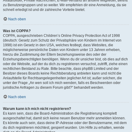
Avatarbilder, Private Nachrichten, E-Mail-Versand an andere Mitglieder, Beitritt
zu Benutzergruppen und so weiter. Wir empfehlen dir eine Anmeldung, da sie
schnell erledigt ist und dir zahlreiche Vorteile bietet.
Nach oben
Was ist COPPA?
COPPA, ausgeschrieben Children’s Online Privacy Protection Act of 1998
(deutsch: Gesetz zum Schutz der Privatsphäre von Kindern im Internet von
1998) ist ein Gesetz in den USA, welches festlegt, dass Websites, die
möglicherweise persönliche Daten von Kindern unter 13 Jahren erheben,
hierzu die Zustimmung der Eltern beziehungsweise des oder der
Erziehungsberechtigten benötigen. Wenn du dir unsicher bist, ob dies auf dich
oder die Website, auf der du dich zu registrieren versuchst, zutrifft, ziehe einen
rechtlichen Beistand zu Rate. Bitte beachte, dass phpBB Limited und der
Besitzer dieses Boards keine Rechtsberatung anbieten kann und nicht die
Anlaufstelle für Rechtsangelegenheiten jeglicher Art ist; außer solchen, die
unter der Frage „An wen soll ich mich wenden, falls es Beschwerden oder
juristische Anfragen zu diesem Forum gibt?“ behandelt werden.
Nach oben
Warum kann ich mich nicht registrieren?
Es kann sein, dass die Board-Administration die Registrierung komplett
ausgeschaltet hat, damit sich keine neuen Benutzer mehr anmelden können.
Es könnte auch sein, dass deine IP-Adresse oder der Benutzername, mit dem
du dich registrieren möchtest, gesperrt wurden. Um Hilfe zu erhalten, wende