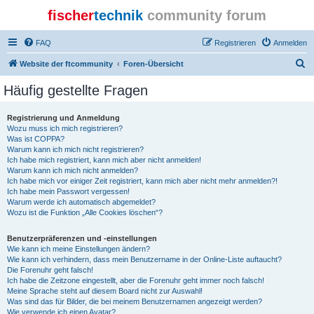
fischer
technik
community forum
FAQ
Registrieren
Anmelden
S
Website der ftcommunity
Foren-Übersicht
u
Häufig gestellte Fragen
c
h
Registrierung und Anmeldung
Wozu muss ich mich registrieren?
e
Was ist COPPA?
Warum kann ich mich nicht registrieren?
Ich habe mich registriert, kann mich aber nicht anmelden!
Warum kann ich mich nicht anmelden?
Ich habe mich vor einiger Zeit registriert, kann mich aber nicht mehr anmelden?!
Ich habe mein Passwort vergessen!
Warum werde ich automatisch abgemeldet?
Wozu ist die Funktion „Alle Cookies löschen“?
Benutzerpräferenzen und -einstellungen
Wie kann ich meine Einstellungen ändern?
Wie kann ich verhindern, dass mein Benutzername in der Online-Liste auftaucht?
Die Forenuhr geht falsch!
Ich habe die Zeitzone eingestellt, aber die Forenuhr geht immer noch falsch!
Meine Sprache steht auf diesem Board nicht zur Auswahl!
Was sind das für Bilder, die bei meinem Benutzernamen angezeigt werden?
Wie verwende ich einen Avatar?