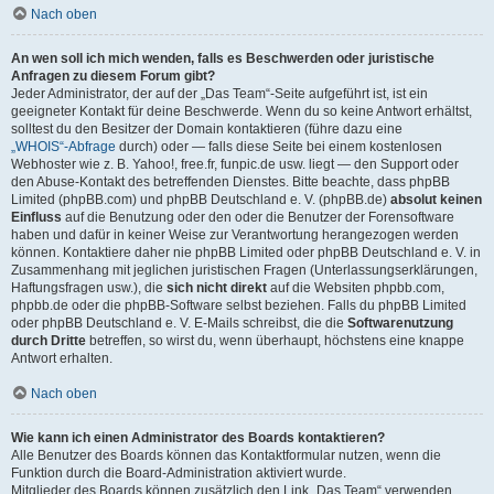
Nach oben
An wen soll ich mich wenden, falls es Beschwerden oder juristische
Anfragen zu diesem Forum gibt?
Jeder Administrator, der auf der „Das Team“-Seite aufgeführt ist, ist ein
geeigneter Kontakt für deine Beschwerde. Wenn du so keine Antwort erhältst,
solltest du den Besitzer der Domain kontaktieren (führe dazu eine
„WHOIS“-Abfrage
durch) oder — falls diese Seite bei einem kostenlosen
Webhoster wie z. B. Yahoo!, free.fr, funpic.de usw. liegt — den Support oder
den Abuse-Kontakt des betreffenden Dienstes. Bitte beachte, dass phpBB
Limited (phpBB.com) und phpBB Deutschland e. V. (phpBB.de)
absolut keinen
Einfluss
auf die Benutzung oder den oder die Benutzer der Forensoftware
haben und dafür in keiner Weise zur Verantwortung herangezogen werden
können. Kontaktiere daher nie phpBB Limited oder phpBB Deutschland e. V. in
Zusammenhang mit jeglichen juristischen Fragen (Unterlassungserklärungen,
Haftungsfragen usw.), die
sich nicht direkt
auf die Websiten phpbb.com,
phpbb.de oder die phpBB-Software selbst beziehen. Falls du phpBB Limited
oder phpBB Deutschland e. V. E-Mails schreibst, die die
Softwarenutzung
durch Dritte
betreffen, so wirst du, wenn überhaupt, höchstens eine knappe
Antwort erhalten.
Nach oben
Wie kann ich einen Administrator des Boards kontaktieren?
Alle Benutzer des Boards können das Kontaktformular nutzen, wenn die
Funktion durch die Board-Administration aktiviert wurde.
Mitglieder des Boards können zusätzlich den Link „Das Team“ verwenden.