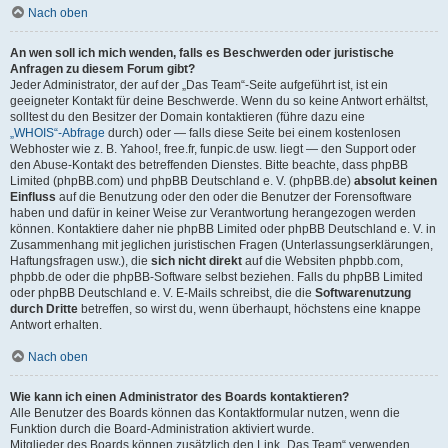
Nach oben
An wen soll ich mich wenden, falls es Beschwerden oder juristische
Anfragen zu diesem Forum gibt?
Jeder Administrator, der auf der „Das Team“-Seite aufgeführt ist, ist ein
geeigneter Kontakt für deine Beschwerde. Wenn du so keine Antwort erhältst,
solltest du den Besitzer der Domain kontaktieren (führe dazu eine
„WHOIS“-Abfrage
durch) oder — falls diese Seite bei einem kostenlosen
Webhoster wie z. B. Yahoo!, free.fr, funpic.de usw. liegt — den Support oder
den Abuse-Kontakt des betreffenden Dienstes. Bitte beachte, dass phpBB
Limited (phpBB.com) und phpBB Deutschland e. V. (phpBB.de)
absolut keinen
Einfluss
auf die Benutzung oder den oder die Benutzer der Forensoftware
haben und dafür in keiner Weise zur Verantwortung herangezogen werden
können. Kontaktiere daher nie phpBB Limited oder phpBB Deutschland e. V. in
Zusammenhang mit jeglichen juristischen Fragen (Unterlassungserklärungen,
Haftungsfragen usw.), die
sich nicht direkt
auf die Websiten phpbb.com,
phpbb.de oder die phpBB-Software selbst beziehen. Falls du phpBB Limited
oder phpBB Deutschland e. V. E-Mails schreibst, die die
Softwarenutzung
durch Dritte
betreffen, so wirst du, wenn überhaupt, höchstens eine knappe
Antwort erhalten.
Nach oben
Wie kann ich einen Administrator des Boards kontaktieren?
Alle Benutzer des Boards können das Kontaktformular nutzen, wenn die
Funktion durch die Board-Administration aktiviert wurde.
Mitglieder des Boards können zusätzlich den Link „Das Team“ verwenden.