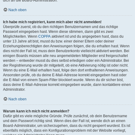
dich an die Board-Administration.
Nach oben
Ich habe mich registriert, kann mich aber nicht anmelden!
Überprüfe zuerst, ob du den richtigen Benutzernamen und das richtige
Passwort eingegeben hast. Wenn diese stimmen, dann gibt es zwei
Möglichkeiten. Wenn
COPPA
aktiviert ist und du angegeben hast, dass du
unter 13 Jahre alt bist, musst du bzw. einer deiner Eltern oder deiner
Erziehungsberechtigten den Anweisungen folgen, die du erhalten hast. Wenn
dies nicht der Fall ist, muss dein Benutzerkonto vielleicht aktiviert werden. Bei
einigen Boards müssen alle neu angemeldeten Mitglieder erst freigeschaltet
werden – entweder musst du dies selbst erledigen oder ein Administrator. Bei
der Registrierung wurde dir mitgeteilt, ob eine Aktivierung nötig ist oder nicht.
Wenn du eine E-Mail erhalten hast, folge den dort enthaltenen Anweisungen.
Ansonsten prüfe, ob du deine E-Mail-Adresse korrekt eingegeben hast oder
die E-Mail von einem Spam-Filter blockiert wurde. Wenn du dir sicher bist,
dass deine E-Mail-Adresse korrekt eingegeben wurde, dann kontaktiere einen
Administrator.
Nach oben
Warum kann ich mich nicht anmelden?
Dafür gibt es viele mögliche Gründe. Prüfe zunächst, ob dein Benutzername
und dein Passwort richtig sind. Wenn dies der Fall ist, wende dich an einen
Board-Administrator, um sicherzugehen, dass du nicht gesperrt wurdest. Es ist
ebenfalls möglich, dass ein Konfigurationsproblem mit der Website vorliegt,