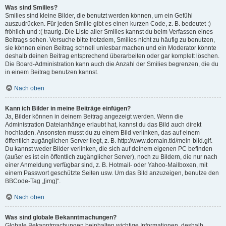
Was sind Smilies?
Smilies sind kleine Bilder, die benutzt werden können, um ein Gefühl
auszudrücken. Für jeden Smilie gibt es einen kurzen Code, z. B. bedeutet :)
fröhlich und :( traurig. Die Liste aller Smilies kannst du beim Verfassen eines
Beitrags sehen. Versuche bitte trotzdem, Smilies nicht zu häufig zu benutzen,
sie können einen Beitrag schnell unlesbar machen und ein Moderator könnte
deshalb deinen Beitrag entsprechend überarbeiten oder gar komplett löschen.
Die Board-Administration kann auch die Anzahl der Smilies begrenzen, die du
in einem Beitrag benutzen kannst.
Nach oben
Kann ich Bilder in meine Beiträge einfügen?
Ja, Bilder können in deinem Beitrag angezeigt werden. Wenn die
Administration Dateianhänge erlaubt hat, kannst du das Bild auch direkt
hochladen. Ansonsten musst du zu einem Bild verlinken, das auf einem
öffentlich zugänglichen Server liegt, z. B. http://www.domain.tld/mein-bild.gif.
Du kannst weder Bilder verlinken, die sich auf deinem eigenen PC befinden
(außer es ist ein öffentlich zugänglicher Server), noch zu Bildern, die nur nach
einer Anmeldung verfügbar sind, z. B. Hotmail- oder Yahoo-Mailboxen, mit
einem Passwort geschützte Seiten usw. Um das Bild anzuzeigen, benutze den
BBCode-Tag „[img]“.
Nach oben
Was sind globale Bekanntmachungen?
Globale Bekanntmachungen beinhalten wichtige Informationen, deshalb