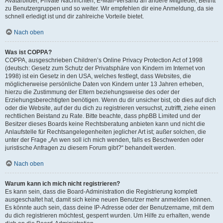
Avatarbilder, Private Nachrichten, E-Mail-Versand an andere Mitglieder, Beitritt
zu Benutzergruppen und so weiter. Wir empfehlen dir eine Anmeldung, da sie
schnell erledigt ist und dir zahlreiche Vorteile bietet.
Nach oben
Was ist COPPA?
COPPA, ausgeschrieben Children’s Online Privacy Protection Act of 1998
(deutsch: Gesetz zum Schutz der Privatsphäre von Kindern im Internet von
1998) ist ein Gesetz in den USA, welches festlegt, dass Websites, die
möglicherweise persönliche Daten von Kindern unter 13 Jahren erheben,
hierzu die Zustimmung der Eltern beziehungsweise des oder der
Erziehungsberechtigten benötigen. Wenn du dir unsicher bist, ob dies auf dich
oder die Website, auf der du dich zu registrieren versuchst, zutrifft, ziehe einen
rechtlichen Beistand zu Rate. Bitte beachte, dass phpBB Limited und der
Besitzer dieses Boards keine Rechtsberatung anbieten kann und nicht die
Anlaufstelle für Rechtsangelegenheiten jeglicher Art ist; außer solchen, die
unter der Frage „An wen soll ich mich wenden, falls es Beschwerden oder
juristische Anfragen zu diesem Forum gibt?“ behandelt werden.
Nach oben
Warum kann ich mich nicht registrieren?
Es kann sein, dass die Board-Administration die Registrierung komplett
ausgeschaltet hat, damit sich keine neuen Benutzer mehr anmelden können.
Es könnte auch sein, dass deine IP-Adresse oder der Benutzername, mit dem
du dich registrieren möchtest, gesperrt wurden. Um Hilfe zu erhalten, wende