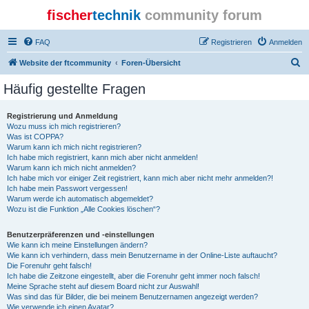
fischer
technik
community forum
FAQ
Registrieren
Anmelden
S
Website der ftcommunity
Foren-Übersicht
u
Häufig gestellte Fragen
c
h
Registrierung und Anmeldung
Wozu muss ich mich registrieren?
e
Was ist COPPA?
Warum kann ich mich nicht registrieren?
Ich habe mich registriert, kann mich aber nicht anmelden!
Warum kann ich mich nicht anmelden?
Ich habe mich vor einiger Zeit registriert, kann mich aber nicht mehr anmelden?!
Ich habe mein Passwort vergessen!
Warum werde ich automatisch abgemeldet?
Wozu ist die Funktion „Alle Cookies löschen“?
Benutzerpräferenzen und -einstellungen
Wie kann ich meine Einstellungen ändern?
Wie kann ich verhindern, dass mein Benutzername in der Online-Liste auftaucht?
Die Forenuhr geht falsch!
Ich habe die Zeitzone eingestellt, aber die Forenuhr geht immer noch falsch!
Meine Sprache steht auf diesem Board nicht zur Auswahl!
Was sind das für Bilder, die bei meinem Benutzernamen angezeigt werden?
Wie verwende ich einen Avatar?