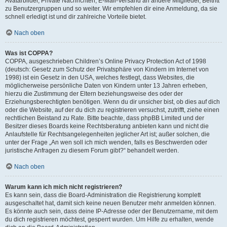
Avatarbilder, Private Nachrichten, E-Mail-Versand an andere Mitglieder, Beitritt
zu Benutzergruppen und so weiter. Wir empfehlen dir eine Anmeldung, da sie
schnell erledigt ist und dir zahlreiche Vorteile bietet.
Nach oben
Was ist COPPA?
COPPA, ausgeschrieben Children’s Online Privacy Protection Act of 1998
(deutsch: Gesetz zum Schutz der Privatsphäre von Kindern im Internet von
1998) ist ein Gesetz in den USA, welches festlegt, dass Websites, die
möglicherweise persönliche Daten von Kindern unter 13 Jahren erheben,
hierzu die Zustimmung der Eltern beziehungsweise des oder der
Erziehungsberechtigten benötigen. Wenn du dir unsicher bist, ob dies auf dich
oder die Website, auf der du dich zu registrieren versuchst, zutrifft, ziehe einen
rechtlichen Beistand zu Rate. Bitte beachte, dass phpBB Limited und der
Besitzer dieses Boards keine Rechtsberatung anbieten kann und nicht die
Anlaufstelle für Rechtsangelegenheiten jeglicher Art ist; außer solchen, die
unter der Frage „An wen soll ich mich wenden, falls es Beschwerden oder
juristische Anfragen zu diesem Forum gibt?“ behandelt werden.
Nach oben
Warum kann ich mich nicht registrieren?
Es kann sein, dass die Board-Administration die Registrierung komplett
ausgeschaltet hat, damit sich keine neuen Benutzer mehr anmelden können.
Es könnte auch sein, dass deine IP-Adresse oder der Benutzername, mit dem
du dich registrieren möchtest, gesperrt wurden. Um Hilfe zu erhalten, wende