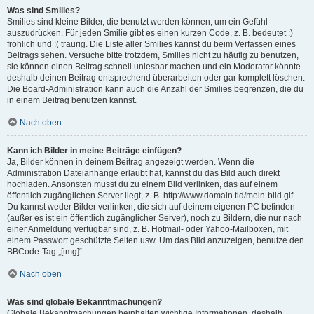
Was sind Smilies?
Smilies sind kleine Bilder, die benutzt werden können, um ein Gefühl
auszudrücken. Für jeden Smilie gibt es einen kurzen Code, z. B. bedeutet :)
fröhlich und :( traurig. Die Liste aller Smilies kannst du beim Verfassen eines
Beitrags sehen. Versuche bitte trotzdem, Smilies nicht zu häufig zu benutzen,
sie können einen Beitrag schnell unlesbar machen und ein Moderator könnte
deshalb deinen Beitrag entsprechend überarbeiten oder gar komplett löschen.
Die Board-Administration kann auch die Anzahl der Smilies begrenzen, die du
in einem Beitrag benutzen kannst.
Nach oben
Kann ich Bilder in meine Beiträge einfügen?
Ja, Bilder können in deinem Beitrag angezeigt werden. Wenn die
Administration Dateianhänge erlaubt hat, kannst du das Bild auch direkt
hochladen. Ansonsten musst du zu einem Bild verlinken, das auf einem
öffentlich zugänglichen Server liegt, z. B. http://www.domain.tld/mein-bild.gif.
Du kannst weder Bilder verlinken, die sich auf deinem eigenen PC befinden
(außer es ist ein öffentlich zugänglicher Server), noch zu Bildern, die nur nach
einer Anmeldung verfügbar sind, z. B. Hotmail- oder Yahoo-Mailboxen, mit
einem Passwort geschützte Seiten usw. Um das Bild anzuzeigen, benutze den
BBCode-Tag „[img]“.
Nach oben
Was sind globale Bekanntmachungen?
Globale Bekanntmachungen beinhalten wichtige Informationen, deshalb