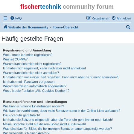
fischer
technik
community forum
FAQ
Registrieren
Anmelden
S
Website der ftcommunity
Foren-Übersicht
u
Häufig gestellte Fragen
c
h
Registrierung und Anmeldung
Wozu muss ich mich registrieren?
e
Was ist COPPA?
Warum kann ich mich nicht registrieren?
Ich habe mich registriert, kann mich aber nicht anmelden!
Warum kann ich mich nicht anmelden?
Ich habe mich vor einiger Zeit registriert, kann mich aber nicht mehr anmelden?!
Ich habe mein Passwort vergessen!
Warum werde ich automatisch abgemeldet?
Wozu ist die Funktion „Alle Cookies löschen“?
Benutzerpräferenzen und -einstellungen
Wie kann ich meine Einstellungen ändern?
Wie kann ich verhindern, dass mein Benutzername in der Online-Liste auftaucht?
Die Forenuhr geht falsch!
Ich habe die Zeitzone eingestellt, aber die Forenuhr geht immer noch falsch!
Meine Sprache steht auf diesem Board nicht zur Auswahl!
Was sind das für Bilder, die bei meinem Benutzernamen angezeigt werden?
Wie verwende ich einen Avatar?