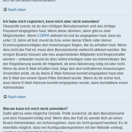
dich an die Board-Administration.
Nach oben
Ich habe mich registriert, kann mich aber nicht anmelden!
Überprüfe zuerst, ob du den richtigen Benutzernamen und das richtige
Passwort eingegeben hast. Wenn diese stimmen, dann gibt es zwei
Möglichkeiten. Wenn
COPPA
aktiviert ist und du angegeben hast, dass du
unter 13 Jahre alt bist, musst du bzw. einer deiner Eltern oder deiner
Erziehungsberechtigten den Anweisungen folgen, die du erhalten hast. Wenn
dies nicht der Fall ist, muss dein Benutzerkonto vielleicht aktiviert werden. Bei
einigen Boards müssen alle neu angemeldeten Mitglieder erst freigeschaltet
werden – entweder musst du dies selbst erledigen oder ein Administrator. Bei
der Registrierung wurde dir mitgeteilt, ob eine Aktivierung nötig ist oder nicht.
Wenn du eine E-Mail erhalten hast, folge den dort enthaltenen Anweisungen.
Ansonsten prüfe, ob du deine E-Mail-Adresse korrekt eingegeben hast oder
die E-Mail von einem Spam-Filter blockiert wurde. Wenn du dir sicher bist,
dass deine E-Mail-Adresse korrekt eingegeben wurde, dann kontaktiere einen
Administrator.
Nach oben
Warum kann ich mich nicht anmelden?
Dafür gibt es viele mögliche Gründe. Prüfe zunächst, ob dein Benutzername
und dein Passwort richtig sind. Wenn dies der Fall ist, wende dich an einen
Board-Administrator, um sicherzugehen, dass du nicht gesperrt wurdest. Es ist
ebenfalls möglich, dass ein Konfigurationsproblem mit der Website vorliegt,