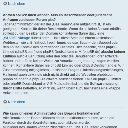
Nach oben
An wen soll ich mich wenden, falls es Beschwerden oder juristische
Anfragen zu diesem Forum gibt?
Jeder Administrator, der auf der „Das Team“-Seite aufgeführt ist, ist ein
geeigneter Kontakt für deine Beschwerde. Wenn du so keine Antwort erhältst,
solltest du den Besitzer der Domain kontaktieren (führe dazu eine
„WHOIS“-Abfrage
durch) oder — falls diese Seite bei einem kostenlosen
Webhoster wie z. B. Yahoo!, free.fr, funpic.de usw. liegt — den Support oder
den Abuse-Kontakt des betreffenden Dienstes. Bitte beachte, dass phpBB
Limited (phpBB.com) und phpBB Deutschland e. V. (phpBB.de)
absolut keinen
Einfluss
auf die Benutzung oder den oder die Benutzer der Forensoftware
haben und dafür in keiner Weise zur Verantwortung herangezogen werden
können. Kontaktiere daher nie phpBB Limited oder phpBB Deutschland e. V. in
Zusammenhang mit jeglichen juristischen Fragen (Unterlassungserklärungen,
Haftungsfragen usw.), die
sich nicht direkt
auf die Websiten phpbb.com,
phpbb.de oder die phpBB-Software selbst beziehen. Falls du phpBB Limited
oder phpBB Deutschland e. V. E-Mails schreibst, die die
Softwarenutzung
durch Dritte
betreffen, so wirst du, wenn überhaupt, höchstens eine knappe
Antwort erhalten.
Nach oben
Wie kann ich einen Administrator des Boards kontaktieren?
Alle Benutzer des Boards können das Kontaktformular nutzen, wenn die
Funktion durch die Board-Administration aktiviert wurde.
Mitglieder des Boards können zusätzlich den Link „Das Team“ verwenden.