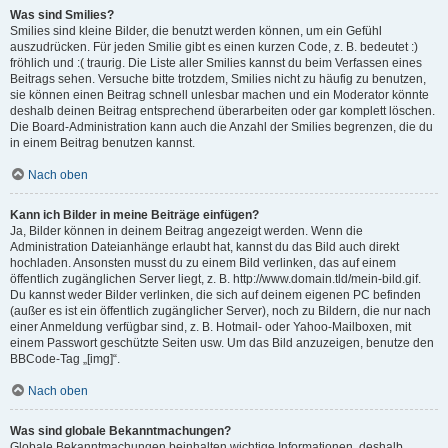
Was sind Smilies?
Smilies sind kleine Bilder, die benutzt werden können, um ein Gefühl
auszudrücken. Für jeden Smilie gibt es einen kurzen Code, z. B. bedeutet :)
fröhlich und :( traurig. Die Liste aller Smilies kannst du beim Verfassen eines
Beitrags sehen. Versuche bitte trotzdem, Smilies nicht zu häufig zu benutzen,
sie können einen Beitrag schnell unlesbar machen und ein Moderator könnte
deshalb deinen Beitrag entsprechend überarbeiten oder gar komplett löschen.
Die Board-Administration kann auch die Anzahl der Smilies begrenzen, die du
in einem Beitrag benutzen kannst.
Nach oben
Kann ich Bilder in meine Beiträge einfügen?
Ja, Bilder können in deinem Beitrag angezeigt werden. Wenn die
Administration Dateianhänge erlaubt hat, kannst du das Bild auch direkt
hochladen. Ansonsten musst du zu einem Bild verlinken, das auf einem
öffentlich zugänglichen Server liegt, z. B. http://www.domain.tld/mein-bild.gif.
Du kannst weder Bilder verlinken, die sich auf deinem eigenen PC befinden
(außer es ist ein öffentlich zugänglicher Server), noch zu Bildern, die nur nach
einer Anmeldung verfügbar sind, z. B. Hotmail- oder Yahoo-Mailboxen, mit
einem Passwort geschützte Seiten usw. Um das Bild anzuzeigen, benutze den
BBCode-Tag „[img]“.
Nach oben
Was sind globale Bekanntmachungen?
Globale Bekanntmachungen beinhalten wichtige Informationen, deshalb