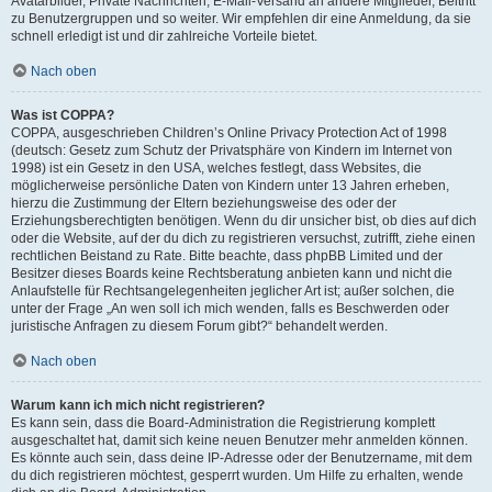
Avatarbilder, Private Nachrichten, E-Mail-Versand an andere Mitglieder, Beitritt
zu Benutzergruppen und so weiter. Wir empfehlen dir eine Anmeldung, da sie
schnell erledigt ist und dir zahlreiche Vorteile bietet.
Nach oben
Was ist COPPA?
COPPA, ausgeschrieben Children’s Online Privacy Protection Act of 1998
(deutsch: Gesetz zum Schutz der Privatsphäre von Kindern im Internet von
1998) ist ein Gesetz in den USA, welches festlegt, dass Websites, die
möglicherweise persönliche Daten von Kindern unter 13 Jahren erheben,
hierzu die Zustimmung der Eltern beziehungsweise des oder der
Erziehungsberechtigten benötigen. Wenn du dir unsicher bist, ob dies auf dich
oder die Website, auf der du dich zu registrieren versuchst, zutrifft, ziehe einen
rechtlichen Beistand zu Rate. Bitte beachte, dass phpBB Limited und der
Besitzer dieses Boards keine Rechtsberatung anbieten kann und nicht die
Anlaufstelle für Rechtsangelegenheiten jeglicher Art ist; außer solchen, die
unter der Frage „An wen soll ich mich wenden, falls es Beschwerden oder
juristische Anfragen zu diesem Forum gibt?“ behandelt werden.
Nach oben
Warum kann ich mich nicht registrieren?
Es kann sein, dass die Board-Administration die Registrierung komplett
ausgeschaltet hat, damit sich keine neuen Benutzer mehr anmelden können.
Es könnte auch sein, dass deine IP-Adresse oder der Benutzername, mit dem
du dich registrieren möchtest, gesperrt wurden. Um Hilfe zu erhalten, wende