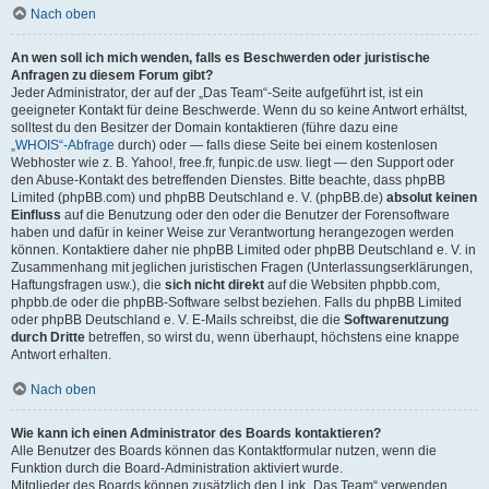
Nach oben
An wen soll ich mich wenden, falls es Beschwerden oder juristische
Anfragen zu diesem Forum gibt?
Jeder Administrator, der auf der „Das Team“-Seite aufgeführt ist, ist ein
geeigneter Kontakt für deine Beschwerde. Wenn du so keine Antwort erhältst,
solltest du den Besitzer der Domain kontaktieren (führe dazu eine
„WHOIS“-Abfrage
durch) oder — falls diese Seite bei einem kostenlosen
Webhoster wie z. B. Yahoo!, free.fr, funpic.de usw. liegt — den Support oder
den Abuse-Kontakt des betreffenden Dienstes. Bitte beachte, dass phpBB
Limited (phpBB.com) und phpBB Deutschland e. V. (phpBB.de)
absolut keinen
Einfluss
auf die Benutzung oder den oder die Benutzer der Forensoftware
haben und dafür in keiner Weise zur Verantwortung herangezogen werden
können. Kontaktiere daher nie phpBB Limited oder phpBB Deutschland e. V. in
Zusammenhang mit jeglichen juristischen Fragen (Unterlassungserklärungen,
Haftungsfragen usw.), die
sich nicht direkt
auf die Websiten phpbb.com,
phpbb.de oder die phpBB-Software selbst beziehen. Falls du phpBB Limited
oder phpBB Deutschland e. V. E-Mails schreibst, die die
Softwarenutzung
durch Dritte
betreffen, so wirst du, wenn überhaupt, höchstens eine knappe
Antwort erhalten.
Nach oben
Wie kann ich einen Administrator des Boards kontaktieren?
Alle Benutzer des Boards können das Kontaktformular nutzen, wenn die
Funktion durch die Board-Administration aktiviert wurde.
Mitglieder des Boards können zusätzlich den Link „Das Team“ verwenden.