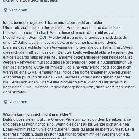
dich an die Board-Administration.
Nach oben
Ich habe mich registriert, kann mich aber nicht anmelden!
Überprüfe zuerst, ob du den richtigen Benutzernamen und das richtige
Passwort eingegeben hast. Wenn diese stimmen, dann gibt es zwei
Möglichkeiten. Wenn
COPPA
aktiviert ist und du angegeben hast, dass du
unter 13 Jahre alt bist, musst du bzw. einer deiner Eltern oder deiner
Erziehungsberechtigten den Anweisungen folgen, die du erhalten hast. Wenn
dies nicht der Fall ist, muss dein Benutzerkonto vielleicht aktiviert werden. Bei
einigen Boards müssen alle neu angemeldeten Mitglieder erst freigeschaltet
werden – entweder musst du dies selbst erledigen oder ein Administrator. Bei
der Registrierung wurde dir mitgeteilt, ob eine Aktivierung nötig ist oder nicht.
Wenn du eine E-Mail erhalten hast, folge den dort enthaltenen Anweisungen.
Ansonsten prüfe, ob du deine E-Mail-Adresse korrekt eingegeben hast oder
die E-Mail von einem Spam-Filter blockiert wurde. Wenn du dir sicher bist,
dass deine E-Mail-Adresse korrekt eingegeben wurde, dann kontaktiere einen
Administrator.
Nach oben
Warum kann ich mich nicht anmelden?
Dafür gibt es viele mögliche Gründe. Prüfe zunächst, ob dein Benutzername
und dein Passwort richtig sind. Wenn dies der Fall ist, wende dich an einen
Board-Administrator, um sicherzugehen, dass du nicht gesperrt wurdest. Es ist
ebenfalls möglich, dass ein Konfigurationsproblem mit der Website vorliegt,