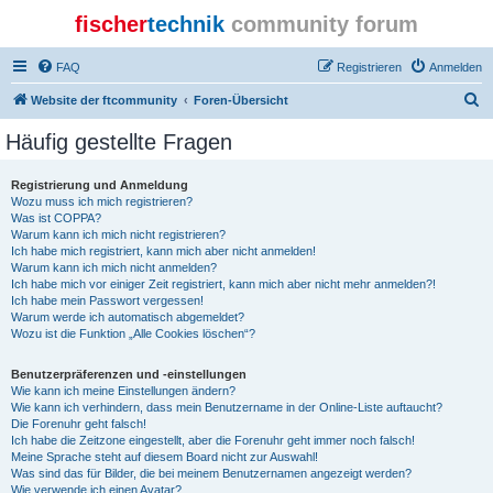
fischer
technik
community forum
FAQ
Registrieren
Anmelden
S
Website der ftcommunity
Foren-Übersicht
u
Häufig gestellte Fragen
c
h
Registrierung und Anmeldung
Wozu muss ich mich registrieren?
e
Was ist COPPA?
Warum kann ich mich nicht registrieren?
Ich habe mich registriert, kann mich aber nicht anmelden!
Warum kann ich mich nicht anmelden?
Ich habe mich vor einiger Zeit registriert, kann mich aber nicht mehr anmelden?!
Ich habe mein Passwort vergessen!
Warum werde ich automatisch abgemeldet?
Wozu ist die Funktion „Alle Cookies löschen“?
Benutzerpräferenzen und -einstellungen
Wie kann ich meine Einstellungen ändern?
Wie kann ich verhindern, dass mein Benutzername in der Online-Liste auftaucht?
Die Forenuhr geht falsch!
Ich habe die Zeitzone eingestellt, aber die Forenuhr geht immer noch falsch!
Meine Sprache steht auf diesem Board nicht zur Auswahl!
Was sind das für Bilder, die bei meinem Benutzernamen angezeigt werden?
Wie verwende ich einen Avatar?