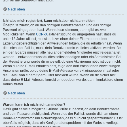
dich an die Board-Administration.
Nach oben
Ich habe mich registriert, kann mich aber nicht anmelden!
Überprüfe zuerst, ob du den richtigen Benutzernamen und das richtige
Passwort eingegeben hast. Wenn diese stimmen, dann gibt es zwei
Möglichkeiten. Wenn
COPPA
aktiviert ist und du angegeben hast, dass du
unter 13 Jahre alt bist, musst du bzw. einer deiner Eltern oder deiner
Erziehungsberechtigten den Anweisungen folgen, die du erhalten hast. Wenn
dies nicht der Fall ist, muss dein Benutzerkonto vielleicht aktiviert werden. Bei
einigen Boards müssen alle neu angemeldeten Mitglieder erst freigeschaltet
werden – entweder musst du dies selbst erledigen oder ein Administrator. Bei
der Registrierung wurde dir mitgeteilt, ob eine Aktivierung nötig ist oder nicht.
Wenn du eine E-Mail erhalten hast, folge den dort enthaltenen Anweisungen.
Ansonsten prüfe, ob du deine E-Mail-Adresse korrekt eingegeben hast oder
die E-Mail von einem Spam-Filter blockiert wurde. Wenn du dir sicher bist,
dass deine E-Mail-Adresse korrekt eingegeben wurde, dann kontaktiere einen
Administrator.
Nach oben
Warum kann ich mich nicht anmelden?
Dafür gibt es viele mögliche Gründe. Prüfe zunächst, ob dein Benutzername
und dein Passwort richtig sind. Wenn dies der Fall ist, wende dich an einen
Board-Administrator, um sicherzugehen, dass du nicht gesperrt wurdest. Es ist
ebenfalls möglich, dass ein Konfigurationsproblem mit der Website vorliegt,