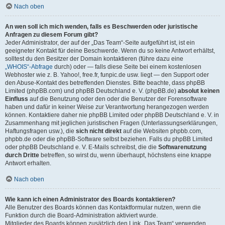
Nach oben
An wen soll ich mich wenden, falls es Beschwerden oder juristische
Anfragen zu diesem Forum gibt?
Jeder Administrator, der auf der „Das Team“-Seite aufgeführt ist, ist ein
geeigneter Kontakt für deine Beschwerde. Wenn du so keine Antwort erhältst,
solltest du den Besitzer der Domain kontaktieren (führe dazu eine
„WHOIS“-Abfrage
durch) oder — falls diese Seite bei einem kostenlosen
Webhoster wie z. B. Yahoo!, free.fr, funpic.de usw. liegt — den Support oder
den Abuse-Kontakt des betreffenden Dienstes. Bitte beachte, dass phpBB
Limited (phpBB.com) und phpBB Deutschland e. V. (phpBB.de)
absolut keinen
Einfluss
auf die Benutzung oder den oder die Benutzer der Forensoftware
haben und dafür in keiner Weise zur Verantwortung herangezogen werden
können. Kontaktiere daher nie phpBB Limited oder phpBB Deutschland e. V. in
Zusammenhang mit jeglichen juristischen Fragen (Unterlassungserklärungen,
Haftungsfragen usw.), die
sich nicht direkt
auf die Websiten phpbb.com,
phpbb.de oder die phpBB-Software selbst beziehen. Falls du phpBB Limited
oder phpBB Deutschland e. V. E-Mails schreibst, die die
Softwarenutzung
durch Dritte
betreffen, so wirst du, wenn überhaupt, höchstens eine knappe
Antwort erhalten.
Nach oben
Wie kann ich einen Administrator des Boards kontaktieren?
Alle Benutzer des Boards können das Kontaktformular nutzen, wenn die
Funktion durch die Board-Administration aktiviert wurde.
Mitglieder des Boards können zusätzlich den Link „Das Team“ verwenden.