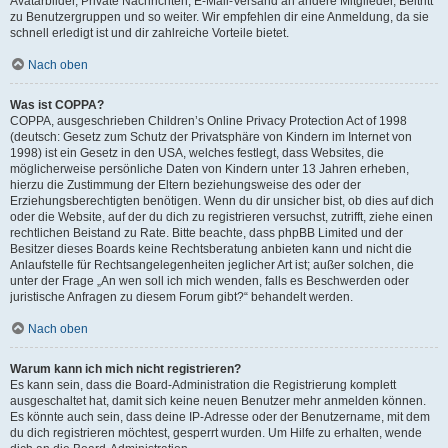
Avatarbilder, Private Nachrichten, E-Mail-Versand an andere Mitglieder, Beitritt
zu Benutzergruppen und so weiter. Wir empfehlen dir eine Anmeldung, da sie
schnell erledigt ist und dir zahlreiche Vorteile bietet.
Nach oben
Was ist COPPA?
COPPA, ausgeschrieben Children’s Online Privacy Protection Act of 1998
(deutsch: Gesetz zum Schutz der Privatsphäre von Kindern im Internet von
1998) ist ein Gesetz in den USA, welches festlegt, dass Websites, die
möglicherweise persönliche Daten von Kindern unter 13 Jahren erheben,
hierzu die Zustimmung der Eltern beziehungsweise des oder der
Erziehungsberechtigten benötigen. Wenn du dir unsicher bist, ob dies auf dich
oder die Website, auf der du dich zu registrieren versuchst, zutrifft, ziehe einen
rechtlichen Beistand zu Rate. Bitte beachte, dass phpBB Limited und der
Besitzer dieses Boards keine Rechtsberatung anbieten kann und nicht die
Anlaufstelle für Rechtsangelegenheiten jeglicher Art ist; außer solchen, die
unter der Frage „An wen soll ich mich wenden, falls es Beschwerden oder
juristische Anfragen zu diesem Forum gibt?“ behandelt werden.
Nach oben
Warum kann ich mich nicht registrieren?
Es kann sein, dass die Board-Administration die Registrierung komplett
ausgeschaltet hat, damit sich keine neuen Benutzer mehr anmelden können.
Es könnte auch sein, dass deine IP-Adresse oder der Benutzername, mit dem
du dich registrieren möchtest, gesperrt wurden. Um Hilfe zu erhalten, wende