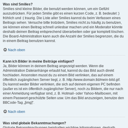
Was sind Smilies?
Smilies sind kleine Bilder, die benutzt werden können, um ein Gefühl
auszudrücken. Für jeden Smilie gibt es einen kurzen Code, z. B. bedeutet :)
fröhlich und :( traurig. Die Liste aller Smilies kannst du beim Verfassen eines
Beitrags sehen. Versuche bitte trotzdem, Smilies nicht zu häufig zu benutzen,
sie können einen Beitrag schnell unlesbar machen und ein Moderator könnte
deshalb deinen Beitrag entsprechend überarbeiten oder gar komplett löschen.
Die Board-Administration kann auch die Anzahl der Smilies begrenzen, die du
in einem Beitrag benutzen kannst.
Nach oben
Kann ich Bilder in meine Beiträge einfügen?
Ja, Bilder können in deinem Beitrag angezeigt werden. Wenn die
Administration Dateianhänge erlaubt hat, kannst du das Bild auch direkt
hochladen. Ansonsten musst du zu einem Bild verlinken, das auf einem
öffentlich zugänglichen Server liegt, z. B. http://www.domain.tld/mein-bild.gif.
Du kannst weder Bilder verlinken, die sich auf deinem eigenen PC befinden
(außer es ist ein öffentlich zugänglicher Server), noch zu Bildern, die nur nach
einer Anmeldung verfügbar sind, z. B. Hotmail- oder Yahoo-Mailboxen, mit
einem Passwort geschützte Seiten usw. Um das Bild anzuzeigen, benutze den
BBCode-Tag „[img]“.
Nach oben
Was sind globale Bekanntmachungen?
Globale Bekanntmachungen beinhalten wichtige Informationen, deshalb