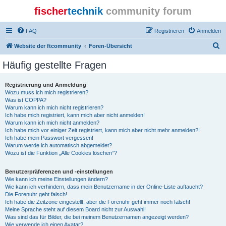
fischer
technik
community forum
FAQ
Registrieren
Anmelden
S
Website der ftcommunity
Foren-Übersicht
u
Häufig gestellte Fragen
c
h
Registrierung und Anmeldung
Wozu muss ich mich registrieren?
e
Was ist COPPA?
Warum kann ich mich nicht registrieren?
Ich habe mich registriert, kann mich aber nicht anmelden!
Warum kann ich mich nicht anmelden?
Ich habe mich vor einiger Zeit registriert, kann mich aber nicht mehr anmelden?!
Ich habe mein Passwort vergessen!
Warum werde ich automatisch abgemeldet?
Wozu ist die Funktion „Alle Cookies löschen“?
Benutzerpräferenzen und -einstellungen
Wie kann ich meine Einstellungen ändern?
Wie kann ich verhindern, dass mein Benutzername in der Online-Liste auftaucht?
Die Forenuhr geht falsch!
Ich habe die Zeitzone eingestellt, aber die Forenuhr geht immer noch falsch!
Meine Sprache steht auf diesem Board nicht zur Auswahl!
Was sind das für Bilder, die bei meinem Benutzernamen angezeigt werden?
Wie verwende ich einen Avatar?