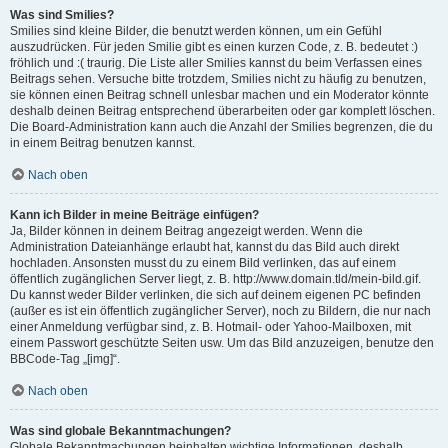
Was sind Smilies?
Smilies sind kleine Bilder, die benutzt werden können, um ein Gefühl
auszudrücken. Für jeden Smilie gibt es einen kurzen Code, z. B. bedeutet :)
fröhlich und :( traurig. Die Liste aller Smilies kannst du beim Verfassen eines
Beitrags sehen. Versuche bitte trotzdem, Smilies nicht zu häufig zu benutzen,
sie können einen Beitrag schnell unlesbar machen und ein Moderator könnte
deshalb deinen Beitrag entsprechend überarbeiten oder gar komplett löschen.
Die Board-Administration kann auch die Anzahl der Smilies begrenzen, die du
in einem Beitrag benutzen kannst.
Nach oben
Kann ich Bilder in meine Beiträge einfügen?
Ja, Bilder können in deinem Beitrag angezeigt werden. Wenn die
Administration Dateianhänge erlaubt hat, kannst du das Bild auch direkt
hochladen. Ansonsten musst du zu einem Bild verlinken, das auf einem
öffentlich zugänglichen Server liegt, z. B. http://www.domain.tld/mein-bild.gif.
Du kannst weder Bilder verlinken, die sich auf deinem eigenen PC befinden
(außer es ist ein öffentlich zugänglicher Server), noch zu Bildern, die nur nach
einer Anmeldung verfügbar sind, z. B. Hotmail- oder Yahoo-Mailboxen, mit
einem Passwort geschützte Seiten usw. Um das Bild anzuzeigen, benutze den
BBCode-Tag „[img]“.
Nach oben
Was sind globale Bekanntmachungen?
Globale Bekanntmachungen beinhalten wichtige Informationen, deshalb