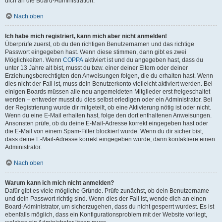
dich an die Board-Administration.
Nach oben
Ich habe mich registriert, kann mich aber nicht anmelden!
Überprüfe zuerst, ob du den richtigen Benutzernamen und das richtige
Passwort eingegeben hast. Wenn diese stimmen, dann gibt es zwei
Möglichkeiten. Wenn
COPPA
aktiviert ist und du angegeben hast, dass du
unter 13 Jahre alt bist, musst du bzw. einer deiner Eltern oder deiner
Erziehungsberechtigten den Anweisungen folgen, die du erhalten hast. Wenn
dies nicht der Fall ist, muss dein Benutzerkonto vielleicht aktiviert werden. Bei
einigen Boards müssen alle neu angemeldeten Mitglieder erst freigeschaltet
werden – entweder musst du dies selbst erledigen oder ein Administrator. Bei
der Registrierung wurde dir mitgeteilt, ob eine Aktivierung nötig ist oder nicht.
Wenn du eine E-Mail erhalten hast, folge den dort enthaltenen Anweisungen.
Ansonsten prüfe, ob du deine E-Mail-Adresse korrekt eingegeben hast oder
die E-Mail von einem Spam-Filter blockiert wurde. Wenn du dir sicher bist,
dass deine E-Mail-Adresse korrekt eingegeben wurde, dann kontaktiere einen
Administrator.
Nach oben
Warum kann ich mich nicht anmelden?
Dafür gibt es viele mögliche Gründe. Prüfe zunächst, ob dein Benutzername
und dein Passwort richtig sind. Wenn dies der Fall ist, wende dich an einen
Board-Administrator, um sicherzugehen, dass du nicht gesperrt wurdest. Es ist
ebenfalls möglich, dass ein Konfigurationsproblem mit der Website vorliegt,