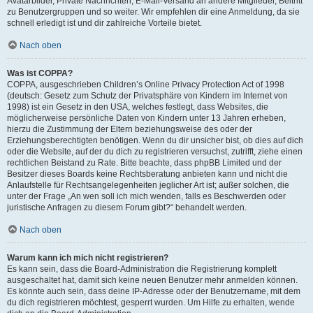
Avatarbilder, Private Nachrichten, E-Mail-Versand an andere Mitglieder, Beitritt
zu Benutzergruppen und so weiter. Wir empfehlen dir eine Anmeldung, da sie
schnell erledigt ist und dir zahlreiche Vorteile bietet.
Nach oben
Was ist COPPA?
COPPA, ausgeschrieben Children’s Online Privacy Protection Act of 1998
(deutsch: Gesetz zum Schutz der Privatsphäre von Kindern im Internet von
1998) ist ein Gesetz in den USA, welches festlegt, dass Websites, die
möglicherweise persönliche Daten von Kindern unter 13 Jahren erheben,
hierzu die Zustimmung der Eltern beziehungsweise des oder der
Erziehungsberechtigten benötigen. Wenn du dir unsicher bist, ob dies auf dich
oder die Website, auf der du dich zu registrieren versuchst, zutrifft, ziehe einen
rechtlichen Beistand zu Rate. Bitte beachte, dass phpBB Limited und der
Besitzer dieses Boards keine Rechtsberatung anbieten kann und nicht die
Anlaufstelle für Rechtsangelegenheiten jeglicher Art ist; außer solchen, die
unter der Frage „An wen soll ich mich wenden, falls es Beschwerden oder
juristische Anfragen zu diesem Forum gibt?“ behandelt werden.
Nach oben
Warum kann ich mich nicht registrieren?
Es kann sein, dass die Board-Administration die Registrierung komplett
ausgeschaltet hat, damit sich keine neuen Benutzer mehr anmelden können.
Es könnte auch sein, dass deine IP-Adresse oder der Benutzername, mit dem
du dich registrieren möchtest, gesperrt wurden. Um Hilfe zu erhalten, wende