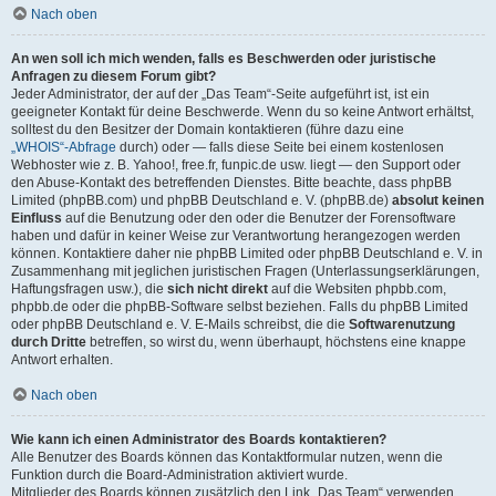
Nach oben
An wen soll ich mich wenden, falls es Beschwerden oder juristische
Anfragen zu diesem Forum gibt?
Jeder Administrator, der auf der „Das Team“-Seite aufgeführt ist, ist ein
geeigneter Kontakt für deine Beschwerde. Wenn du so keine Antwort erhältst,
solltest du den Besitzer der Domain kontaktieren (führe dazu eine
„WHOIS“-Abfrage
durch) oder — falls diese Seite bei einem kostenlosen
Webhoster wie z. B. Yahoo!, free.fr, funpic.de usw. liegt — den Support oder
den Abuse-Kontakt des betreffenden Dienstes. Bitte beachte, dass phpBB
Limited (phpBB.com) und phpBB Deutschland e. V. (phpBB.de)
absolut keinen
Einfluss
auf die Benutzung oder den oder die Benutzer der Forensoftware
haben und dafür in keiner Weise zur Verantwortung herangezogen werden
können. Kontaktiere daher nie phpBB Limited oder phpBB Deutschland e. V. in
Zusammenhang mit jeglichen juristischen Fragen (Unterlassungserklärungen,
Haftungsfragen usw.), die
sich nicht direkt
auf die Websiten phpbb.com,
phpbb.de oder die phpBB-Software selbst beziehen. Falls du phpBB Limited
oder phpBB Deutschland e. V. E-Mails schreibst, die die
Softwarenutzung
durch Dritte
betreffen, so wirst du, wenn überhaupt, höchstens eine knappe
Antwort erhalten.
Nach oben
Wie kann ich einen Administrator des Boards kontaktieren?
Alle Benutzer des Boards können das Kontaktformular nutzen, wenn die
Funktion durch die Board-Administration aktiviert wurde.
Mitglieder des Boards können zusätzlich den Link „Das Team“ verwenden.