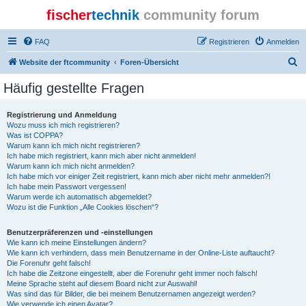
fischer
technik
community forum
FAQ
Registrieren
Anmelden
S
Website der ftcommunity
Foren-Übersicht
u
Häufig gestellte Fragen
c
h
Registrierung und Anmeldung
Wozu muss ich mich registrieren?
e
Was ist COPPA?
Warum kann ich mich nicht registrieren?
Ich habe mich registriert, kann mich aber nicht anmelden!
Warum kann ich mich nicht anmelden?
Ich habe mich vor einiger Zeit registriert, kann mich aber nicht mehr anmelden?!
Ich habe mein Passwort vergessen!
Warum werde ich automatisch abgemeldet?
Wozu ist die Funktion „Alle Cookies löschen“?
Benutzerpräferenzen und -einstellungen
Wie kann ich meine Einstellungen ändern?
Wie kann ich verhindern, dass mein Benutzername in der Online-Liste auftaucht?
Die Forenuhr geht falsch!
Ich habe die Zeitzone eingestellt, aber die Forenuhr geht immer noch falsch!
Meine Sprache steht auf diesem Board nicht zur Auswahl!
Was sind das für Bilder, die bei meinem Benutzernamen angezeigt werden?
Wie verwende ich einen Avatar?